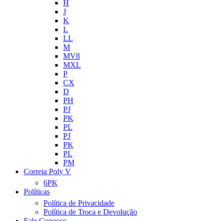
H
J
K
L
LL
M
MV8
MXL
P
CX
D
PH
PJ
PK
PL
PJ
PK
PL
PM
Correia Poly V
6PK
Políticas
Política de Privacidade
Política de Troca e Devolução
Fale Conosco