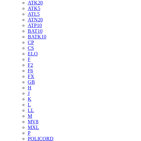
ATK20
ATK5
ATL5
ATN20
ATP10
BAT10
BATK10
CP
CS
ELO
F
F2
F6
FX
GB
H
J
K
L
LL
M
MV8
MXL
P
POLICORD