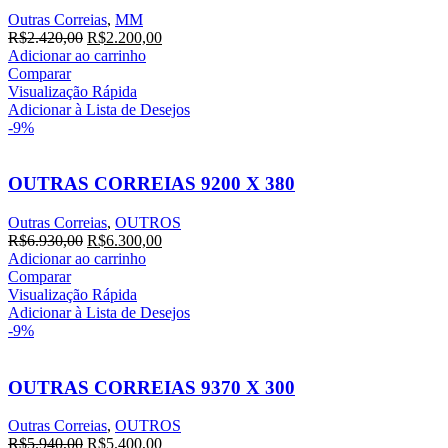
Outras Correias
,
MM
O
O
R$
2.420,00
R$
2.200,00
preço
preço
Adicionar ao carrinho
original
atual
Comparar
era:
é:
Visualização Rápida
R$2.420,00.
R$2.200,00.
Adicionar à Lista de Desejos
-9%
OUTRAS CORREIAS 9200 X 380
Outras Correias
,
OUTROS
O
O
R$
6.930,00
R$
6.300,00
preço
preço
Adicionar ao carrinho
original
atual
Comparar
era:
é:
Visualização Rápida
R$6.930,00.
R$6.300,00.
Adicionar à Lista de Desejos
-9%
OUTRAS CORREIAS 9370 X 300
Outras Correias
,
OUTROS
O
O
R$
5.940,00
R$
5.400,00