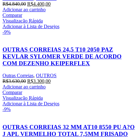
O
O
R$
4.840,00
R$
4.400,00
preço
preço
Adicionar ao carrinho
original
atual
Comparar
era:
é:
Visualização Rápida
R$4.840,00.
R$4.400,00.
Adicionar à Lista de Desejos
-9%
OUTRAS CORREIAS 24,5 T10 2050 PAZ
KEVLAR SYLOMER VERDE DE ACORDO
COM DEZENHO KEIPERFLEX
Outras Correias
,
OUTROS
O
O
R$
3.630,00
R$
3.300,00
preço
preço
Adicionar ao carrinho
original
atual
Comparar
era:
é:
Visualização Rápida
R$3.630,00.
R$3.300,00.
Adicionar à Lista de Desejos
-9%
OUTRAS CORREIAS 32 MM AT10 8550 PU A?O
J APL VERMELHO TOTAL 7,5MM FRISADO