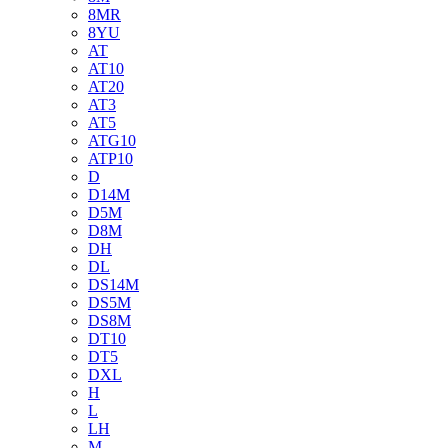
8MR
8YU
AT
AT10
AT20
AT3
AT5
ATG10
ATP10
D
D14M
D5M
D8M
DH
DL
DS14M
DS5M
DS8M
DT10
DT5
DXL
H
L
LH
M