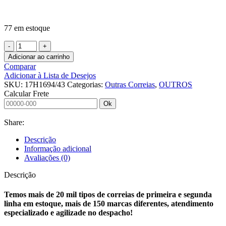
77 em estoque
OUTRAS
CORREIAS
Adicionar ao carrinho
17
Comparar
H
Adicionar à Lista de Desejos
1694/4305
SKU:
17H1694/43
Categorias:
Outras Correias
,
OUTROS
PU
Calcular Frete
ACO
Ok
C/AVAFAC
(JUCA)
Share:
quantidade
Descrição
Informação adicional
Avaliações (0)
Descrição
Temos mais de 20 mil tipos de correias de primeira e segunda
linha em estoque, mais de 150 marcas diferentes, atendimento
especializado e agilizade no despacho!