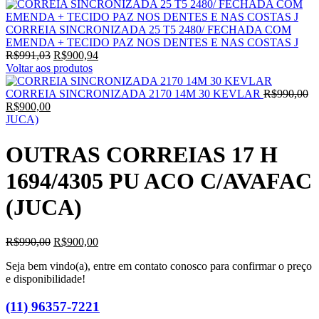
CORREIA SINCRONIZADA 25 T5 2480/ FECHADA COM
EMENDA + TECIDO PAZ NOS DENTES E NAS COSTAS J
O
O
R$
991,03
R$
900,94
preço
preço
Voltar aos produtos
original
atual
era:
é:
O
CORREIA SINCRONIZADA 2170 14M 30 KEVLAR
R$
990,00
O
R$991,03.
R$900,94.
pr
R$
900,00
preço
or
JUCA)
atual
er
é:
R$
OUTRAS CORREIAS 17 H
R$900,00.
1694/4305 PU ACO C/AVAFAC
(JUCA)
O
O
R$
990,00
R$
900,00
preço
preço
Seja bem vindo(a), entre em contato conosco para confirmar o preço
original
atual
e disponibilidade!
era:
é:
R$990,00.
R$900,00.
(11) 96357-7221