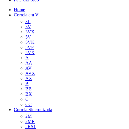
Home
Correia em V
3L
3V
3VX
5V
5VK
5VP
5VX
A
AA
AV
AVX
AX
B
BB
BX
C
CC
Correia Sincronizada
2M
2MR
2RS1