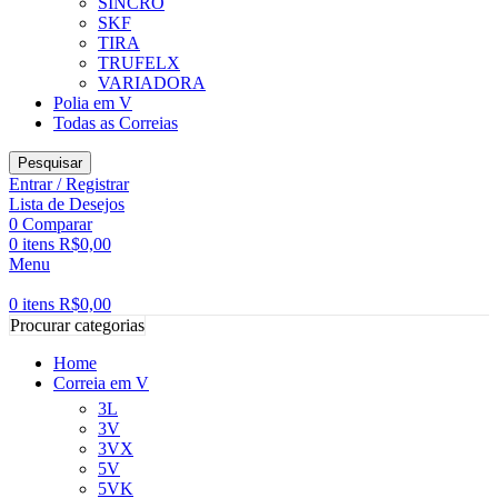
SINCRO
SKF
TIRA
TRUFELX
VARIADORA
Polia em V
Todas as Correias
Pesquisar
Entrar / Registrar
Lista de Desejos
0
Comparar
0
itens
R$
0,00
Menu
0
itens
R$
0,00
Procurar categorias
Home
Correia em V
3L
3V
3VX
5V
5VK