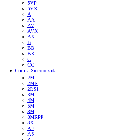
5VP
5VX
A
AA
AV
AVX
AX
B
BB
BX
C
CC
Correia Sincronizada
2M
2MR
2RS1
3M
4M
5M
8M
8MRPP
8X
AF
AS
AT