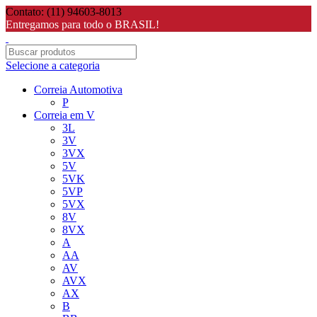
Contato: (11) 94603-8013
Entregamos para todo o BRASIL!
Selecione a categoria
Correia Automotiva
P
Correia em V
3L
3V
3VX
5V
5VK
5VP
5VX
8V
8VX
A
AA
AV
AVX
AX
B