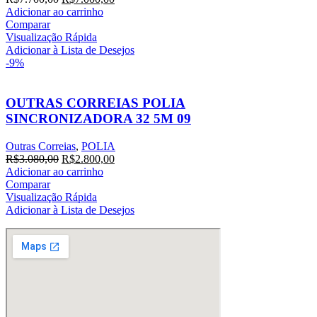
preço
preço
Adicionar ao carrinho
original
atual
Comparar
era:
é:
Visualização Rápida
R$7.700,00.
R$7.000,00.
Adicionar à Lista de Desejos
-9%
OUTRAS CORREIAS POLIA
SINCRONIZADORA 32 5M 09
Outras Correias
,
POLIA
O
O
R$
3.080,00
R$
2.800,00
preço
preço
Adicionar ao carrinho
original
atual
Comparar
era:
é:
Visualização Rápida
R$3.080,00.
R$2.800,00.
Adicionar à Lista de Desejos