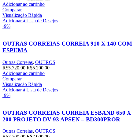
preço
preço
Adicionar ao carrinho
original
atual
Comparar
era:
é:
Visualização Rápida
R$5.940,00.
R$5.400,00.
Adicionar à Lista de Desejos
-9%
OUTRAS CORREIAS CORREIA 910 X 140 COM
ESPUMA
Outras Correias
,
OUTROS
O
O
R$
5.720,00
R$
5.200,00
preço
preço
Adicionar ao carrinho
original
atual
Comparar
era:
é:
Visualização Rápida
R$5.720,00.
R$5.200,00.
Adicionar à Lista de Desejos
-9%
OUTRAS CORREIAS CORREIA ESBAND 650 X
200 PROJETO DV 93 APSEN – BD300PROR
Outras Correias
,
OUTROS
O
O
R$
7.700,00
R$
7.000,00