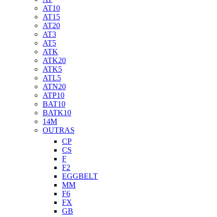
AT10
AT15
AT20
AT3
AT5
ATK
ATK20
ATK5
ATL5
ATN20
ATP10
BAT10
BATK10
14M
OUTRAS
CP
CS
F
F2
EGGBELT
MM
F6
FX
GB