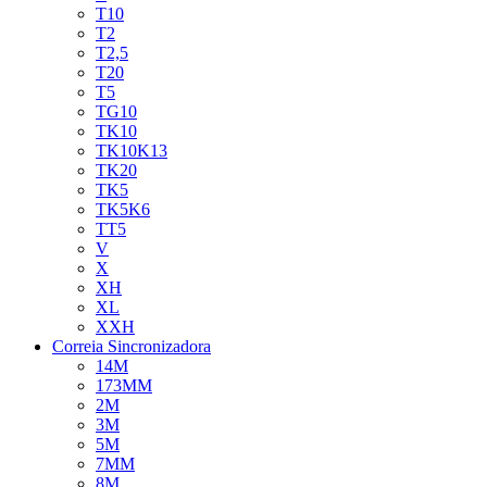
T10
T2
T2,5
T20
T5
TG10
TK10
TK10K13
TK20
TK5
TK5K6
TT5
V
X
XH
XL
XXH
Correia Sincronizadora
14M
173MM
2M
3M
5M
7MM
8M