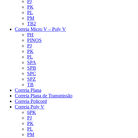
PJ
PK
PL
PM
TB2
Correia Micro V – Poly V
PH
PINOS
PJ
PK
PL
SPA
SPB
SPC
SPZ
TB
Correia Plana
Correia Plana de Transmissão
Correia Policord
Correia Poly V
6PK
PJ
PK
PL
PM