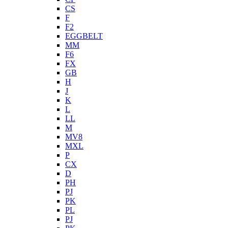
CS
F
F2
EGGBELT
MM
F6
FX
GB
H
J
K
L
LL
M
MV8
MXL
P
CX
D
PH
PJ
PK
PL
PJ