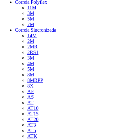
Correia Polyflex
11M
3M
5M
7M
Correia Sincronizada
14M
2M
2MR
2RS1
3M
4M
5M
8M
8MRPP
8X
AF
AS
AT
AT10
AT15
AT20
AT3
AT5
ATK