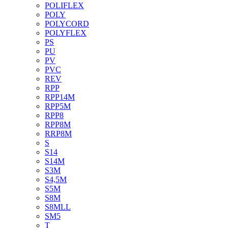
POLIFLEX
POLY
POLYCORD
POLYFLEX
PS
PU
PV
PVC
REV
RPP
RPP14M
RPP5M
RPP8
RPP8M
RRP8M
S
S14
S14M
S3M
S4,5M
S5M
S8M
S8MLL
SM5
T