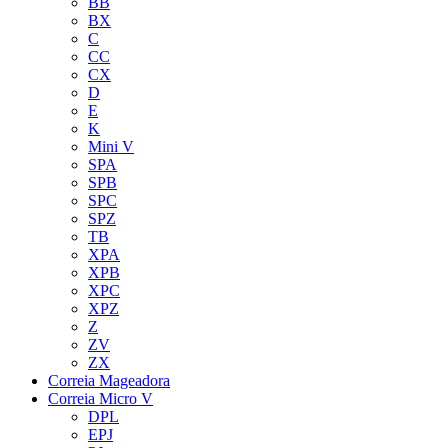
BB
BX
C
CC
CX
D
E
K
Mini V
SPA
SPB
SPC
SPZ
TB
XPA
XPB
XPC
XPZ
Z
ZV
ZX
Correia Mageadora
Correia Micro V
DPL
EPJ