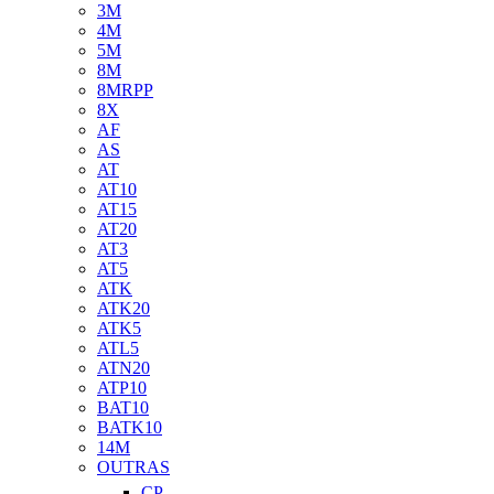
3M
4M
5M
8M
8MRPP
8X
AF
AS
AT
AT10
AT15
AT20
AT3
AT5
ATK
ATK20
ATK5
ATL5
ATN20
ATP10
BAT10
BATK10
14M
OUTRAS
CP