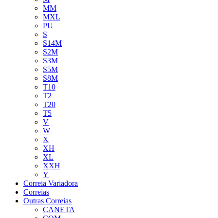
MM
MXL
PU
S
S14M
S2M
S3M
S5M
S8M
T10
T2
T20
T5
V
W
X
XH
XL
XXH
Y
Correia Variadora
Correias
Outras Correias
CANETA