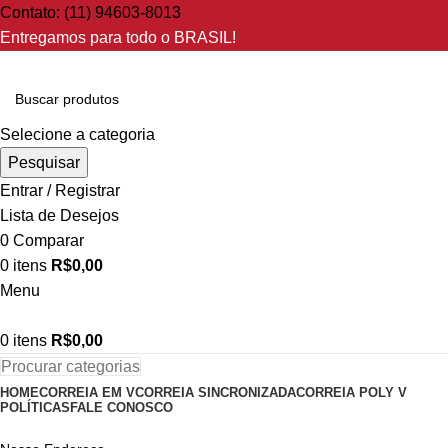
Contato: (11) 94603-8013
Entregamos para todo o BRASIL!
Selecione a categoria
Pesquisar
Entrar / Registrar
Lista de Desejos
0
Comparar
0
itens
R$
0,00
Menu
0
itens
R$
0,00
Procurar categorias
HOME
CORREIA EM V
CORREIA SINCRONIZADA
CORREIA POLY V
POLÍTICAS
FALE CONOSCO