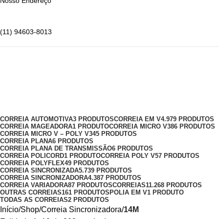
Nosso Endereço
(11) 94603-8013
14M
Categorias
CORREIA AUTOMOTIVA
3 PRODUTOS
CORREIA EM V
4.979 PRODUTOS
CORREIA MAGEADORA
1 PRODUTO
CORREIA MICRO V
386 PRODUTOS
CORREIA MICRO V – POLY V
345 PRODUTOS
CORREIA PLANA
6 PRODUTOS
CORREIA PLANA DE TRANSMISSÃO
6 PRODUTOS
CORREIA POLICORD
1 PRODUTO
CORREIA POLY V
57 PRODUTOS
CORREIA POLYFLEX
49 PRODUTOS
CORREIA SINCRONIZADA
5.739 PRODUTOS
CORREIA SINCRONIZADORA
4.387 PRODUTOS
CORREIA VARIADORA
87 PRODUTOS
CORREIAS
11.268 PRODUTOS
OUTRAS CORREIAS
161 PRODUTOS
POLIA EM V
1 PRODUTO
TODAS AS CORREIAS
2 PRODUTOS
Início
Shop
Correia Sincronizadora
14M