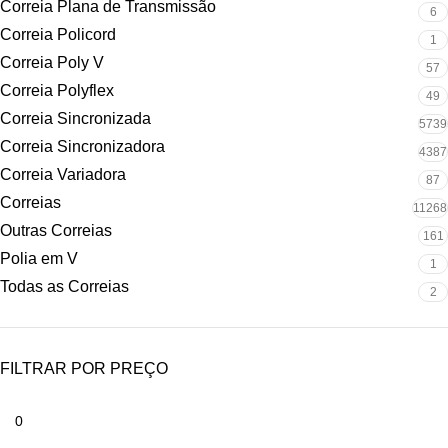
Correia Plana de Transmissão
6
Correia Policord
1
Correia Poly V
57
Correia Polyflex
49
Correia Sincronizada
5739
Correia Sincronizadora
4387
Correia Variadora
87
Correias
11268
Outras Correias
161
Polia em V
1
Todas as Correias
2
FILTRAR POR PREÇO