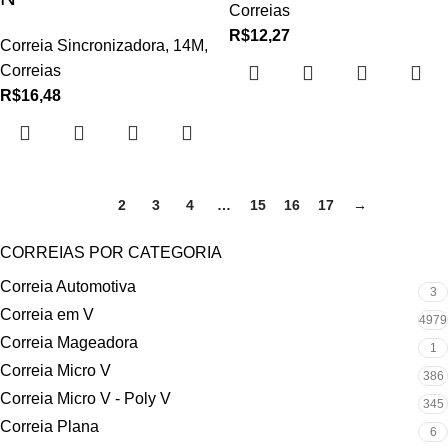
Correias
R$
12,27
Correia Sincronizadora
,
14M
,
Correias
R$
16,48
1
2
3
4
…
15
16
17
→
CORREIAS POR CATEGORIA
Correia Automotiva
3
Correia em V
4979
Correia Mageadora
1
Correia Micro V
386
Correia Micro V - Poly V
345
Correia Plana
6