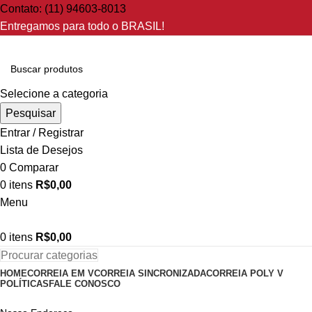
Contato: (11) 94603-8013
Entregamos para todo o BRASIL!
Selecione a categoria
Pesquisar
Entrar / Registrar
Lista de Desejos
0
Comparar
0
itens
R$
0,00
Menu
0
itens
R$
0,00
Procurar categorias
HOME
CORREIA EM V
CORREIA SINCRONIZADA
CORREIA POLY V
POLÍTICAS
FALE CONOSCO