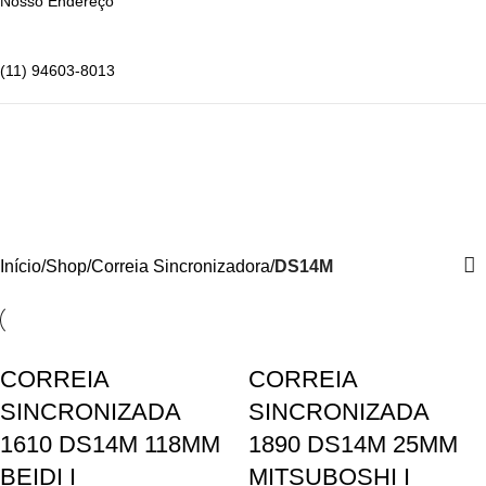
Nosso Endereço
(11) 94603-8013
DS14M
Categorias
Início
Shop
Correia Sincronizadora
DS14M
CORREIA
CORREIA
SINCRONIZADA
SINCRONIZADA
1610 DS14M 118MM
1890 DS14M 25MM
BEIDI I
MITSUBOSHI I