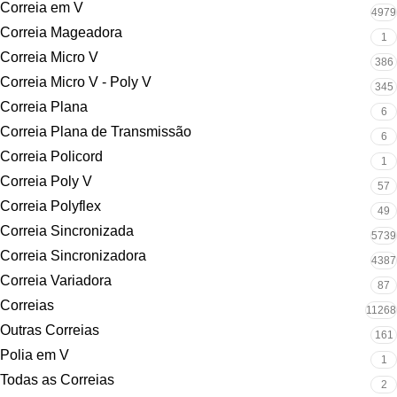
Correia em V
4979
Correia Mageadora
1
Correia Micro V
386
Correia Micro V - Poly V
345
Correia Plana
6
Correia Plana de Transmissão
6
Correia Policord
1
Correia Poly V
57
Correia Polyflex
49
Correia Sincronizada
5739
Correia Sincronizadora
4387
Correia Variadora
87
Correias
11268
Outras Correias
161
Polia em V
1
Todas as Correias
2