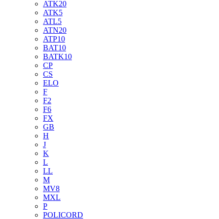
ATK20
ATK5
ATL5
ATN20
ATP10
BAT10
BATK10
CP
CS
ELO
F
F2
F6
FX
GB
H
J
K
L
LL
M
MV8
MXL
P
POLICORD