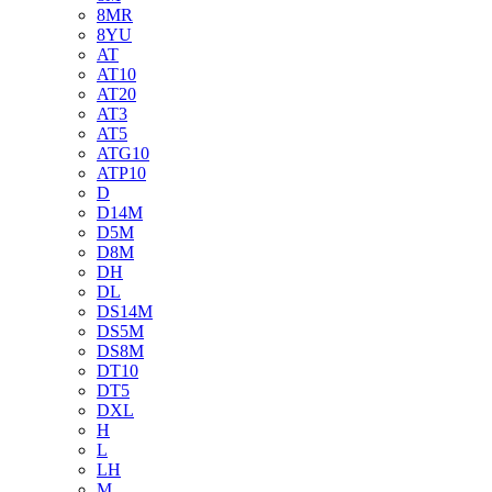
8MR
8YU
AT
AT10
AT20
AT3
AT5
ATG10
ATP10
D
D14M
D5M
D8M
DH
DL
DS14M
DS5M
DS8M
DT10
DT5
DXL
H
L
LH
M