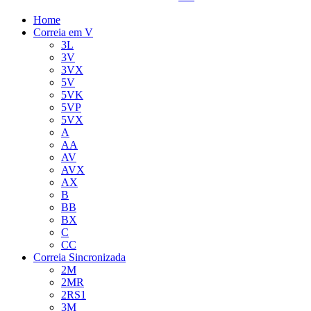
Home
Correia em V
3L
3V
3VX
5V
5VK
5VP
5VX
A
AA
AV
AVX
AX
B
BB
BX
C
CC
Correia Sincronizada
2M
2MR
2RS1
3M