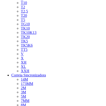
T10
T2
T2,5
T20
T5
TG10
TK10
TK10K13
TK20
TK5
TK5K6
TT5
V
X
XH
XL
XXH
Correia Sincronizadora
14M
173MM
2M
3M
5M
7MM
8M