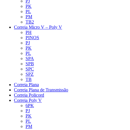
PJ
PK
PL
PM
TB2
Correia Micro V – Poly V
PH
PINOS
PJ
PK
PL
SPA
SPB
SPC
SPZ
TB
Correia Plana
Correia Plana de Transmissão
Correia Policord
Correia Poly V
6PK
PJ
PK
PL
PM