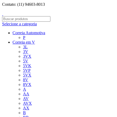
Contato: (11) 94603-8013
Entregamos para todo o BRASIL!
Selecione a categoria
Correia Automotiva
P
Correia em V
3L
3V
3VX
5V
5VK
5VP
5VX
8V
8VX
A
AA
AV
AVX
AX
B