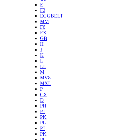
F
F2
EGGBELT
MM
F6
FX
GB
H
J
K
L
LL
M
MV8
MXL
P
CX
D
PH
PJ
PK
PL
PJ
PK
PL