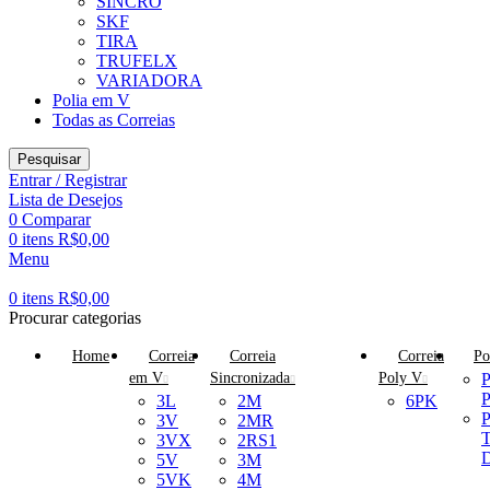
SINCRO
SKF
TIRA
TRUFELX
VARIADORA
Polia em V
Todas as Correias
Pesquisar
Entrar / Registrar
Lista de Desejos
0
Comparar
0
itens
R$
0,00
Menu
0
itens
R$
0,00
Procurar categorias
Home
Correia
Correia
Correia
Po
em V
Sincronizada
Poly V
P
P
3L
2M
6PK
P
3V
2MR
T
3VX
2RS1
D
5V
3M
5VK
4M