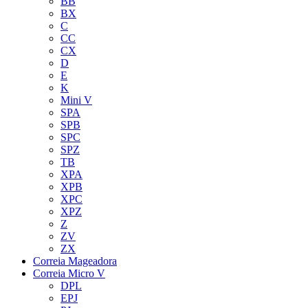
BB
BX
C
CC
CX
D
E
K
Mini V
SPA
SPB
SPC
SPZ
TB
XPA
XPB
XPC
XPZ
Z
ZV
ZX
Correia Mageadora
Correia Micro V
DPL
EPJ