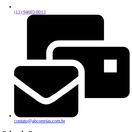
(11) 94603-8013
contato@abcorreias.com.br