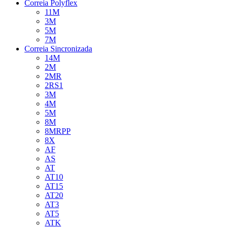
Correia Polyflex
11M
3M
5M
7M
Correia Sincronizada
14M
2M
2MR
2RS1
3M
4M
5M
8M
8MRPP
8X
AF
AS
AT
AT10
AT15
AT20
AT3
AT5
ATK