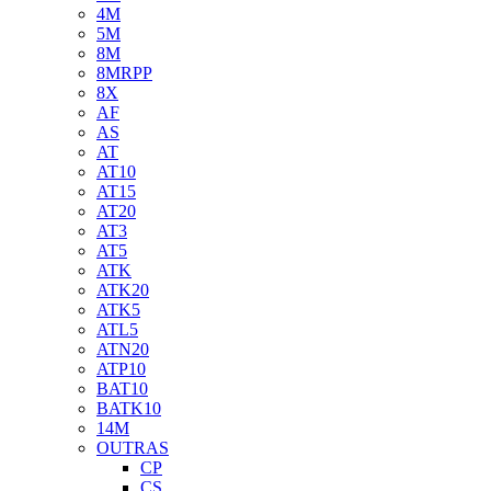
4M
5M
8M
8MRPP
8X
AF
AS
AT
AT10
AT15
AT20
AT3
AT5
ATK
ATK20
ATK5
ATL5
ATN20
ATP10
BAT10
BATK10
14M
OUTRAS
CP
CS