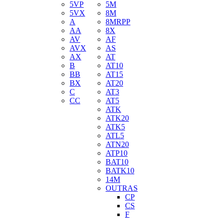
5VP
5M
5VX
8M
A
8MRPP
AA
8X
AV
AF
AVX
AS
AX
AT
B
AT10
BB
AT15
BX
AT20
C
AT3
CC
AT5
ATK
ATK20
ATK5
ATL5
ATN20
ATP10
BAT10
BATK10
14M
OUTRAS
CP
CS
F