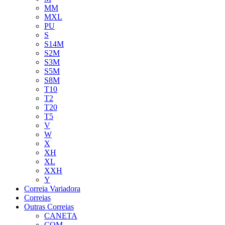
MM
MXL
PU
S
S14M
S2M
S3M
S5M
S8M
T10
T2
T20
T5
V
W
X
XH
XL
XXH
Y
Correia Variadora
Correias
Outras Correias
CANETA
COM