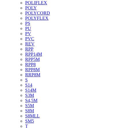
POLIFLEX
POLY
POLYCORD
POLYFLEX
PS
PU
PV
PVC
REV
RPP
RPP14M
RPP5M
RPP8
RPP8M
RRP8M
S
S14
S14M
S3M
S4,5M
S5M
S8M
S8MLL
SM5
T