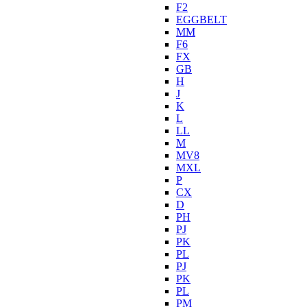
F2
EGGBELT
MM
F6
FX
GB
H
J
K
L
LL
M
MV8
MXL
P
CX
D
PH
PJ
PK
PL
PJ
PK
PL
PM