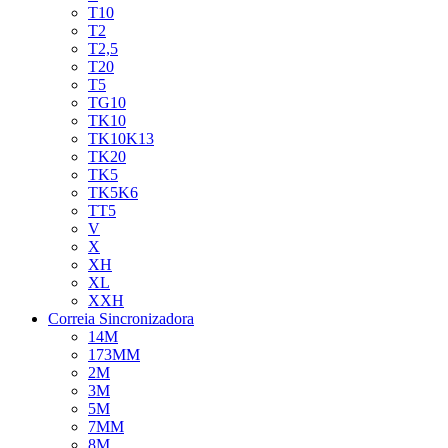
T10
T2
T2,5
T20
T5
TG10
TK10
TK10K13
TK20
TK5
TK5K6
TT5
V
X
XH
XL
XXH
Correia Sincronizadora
14M
173MM
2M
3M
5M
7MM
8M