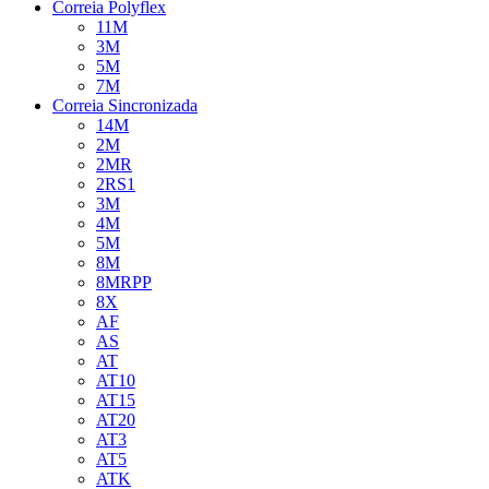
Correia Polyflex
11M
3M
5M
7M
Correia Sincronizada
14M
2M
2MR
2RS1
3M
4M
5M
8M
8MRPP
8X
AF
AS
AT
AT10
AT15
AT20
AT3
AT5
ATK