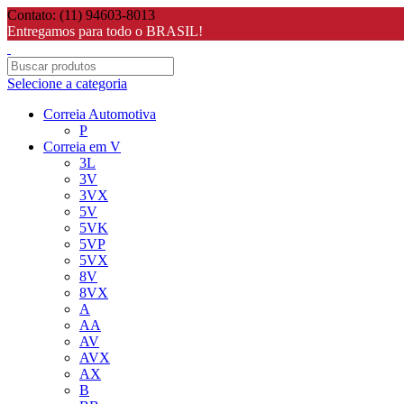
Contato: (11) 94603-8013
Entregamos para todo o BRASIL!
Selecione a categoria
Correia Automotiva
P
Correia em V
3L
3V
3VX
5V
5VK
5VP
5VX
8V
8VX
A
AA
AV
AVX
AX
B