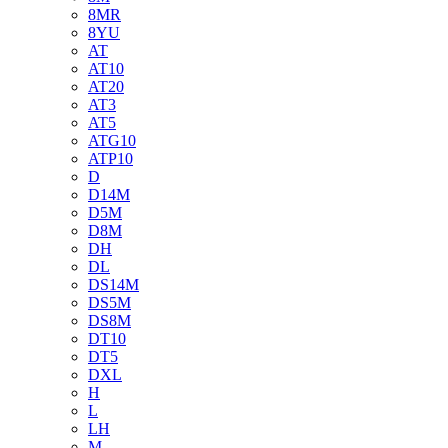
8MR
8YU
AT
AT10
AT20
AT3
AT5
ATG10
ATP10
D
D14M
D5M
D8M
DH
DL
DS14M
DS5M
DS8M
DT10
DT5
DXL
H
L
LH
M