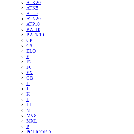
ATK20
ATK5
ATL5
ATN20
ATP10
BAT10
BATK10
CP
CS
ELO
F
F2
F6
FX
GB
H
J
K
L
LL
M
MV8
MXL
P
POLICORD