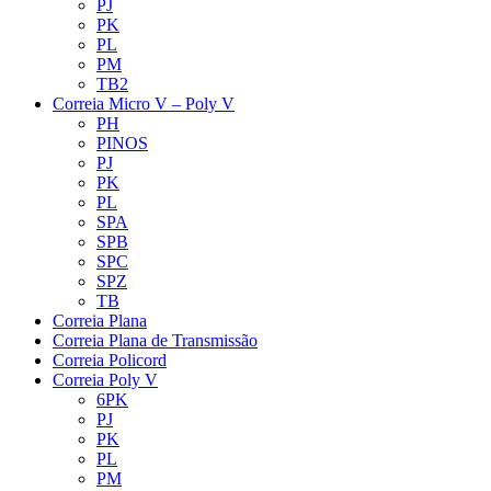
PJ
PK
PL
PM
TB2
Correia Micro V – Poly V
PH
PINOS
PJ
PK
PL
SPA
SPB
SPC
SPZ
TB
Correia Plana
Correia Plana de Transmissão
Correia Policord
Correia Poly V
6PK
PJ
PK
PL
PM