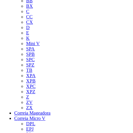
BB
BX
C
CC
CX
D
E
K
Mini V
SPA
SPB
SPC
SPZ
TB
XPA
XPB
XPC
XPZ
Z
ZV
ZX
Correia Mageadora
Correia Micro V
DPL
EPJ