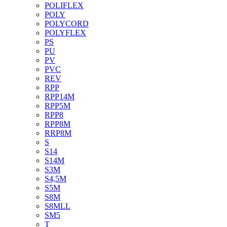
POLIFLEX
POLY
POLYCORD
POLYFLEX
PS
PU
PV
PVC
REV
RPP
RPP14M
RPP5M
RPP8
RPP8M
RRP8M
S
S14
S14M
S3M
S4,5M
S5M
S8M
S8MLL
SM5
T