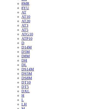
8MR
8YU
AT
AT10
AT20
AT3
AT5
ATG10
ATP10
D
D14M
D5M
D8M
DH
DL
DS14M
DS5M
DS8M
DT10
DT5
DXL
H
L
LH
M