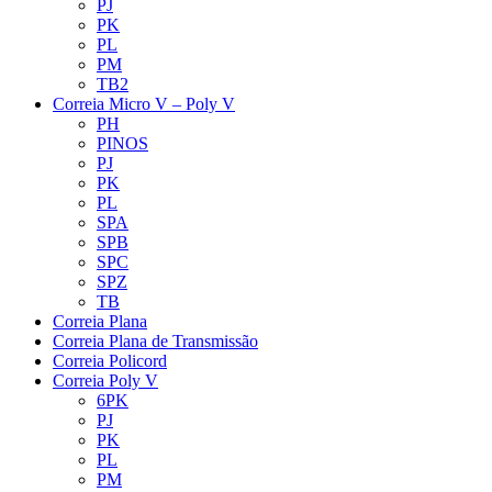
PJ
PK
PL
PM
TB2
Correia Micro V – Poly V
PH
PINOS
PJ
PK
PL
SPA
SPB
SPC
SPZ
TB
Correia Plana
Correia Plana de Transmissão
Correia Policord
Correia Poly V
6PK
PJ
PK
PL
PM