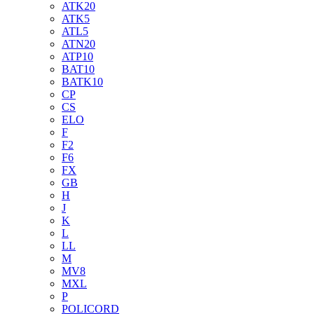
ATK20
ATK5
ATL5
ATN20
ATP10
BAT10
BATK10
CP
CS
ELO
F
F2
F6
FX
GB
H
J
K
L
LL
M
MV8
MXL
P
POLICORD