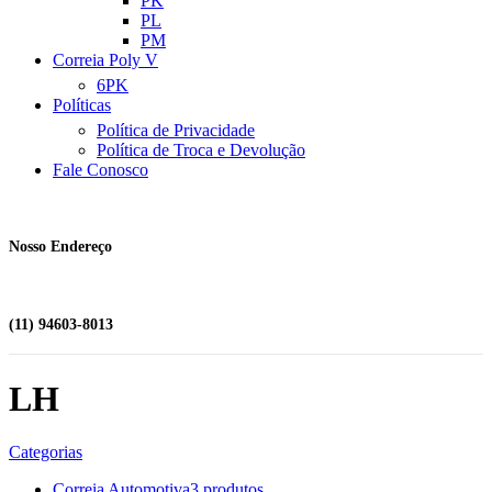
PK
PL
PM
Correia Poly V
6PK
Políticas
Política de Privacidade
Política de Troca e Devolução
Fale Conosco
Nosso Endereço
(11) 94603-8013
LH
Categorias
Correia Automotiva
3 produtos