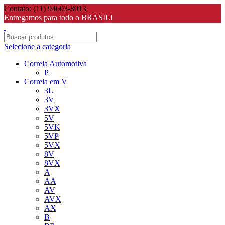
Contato: (11) 94603-8013
Entregamos para todo o BRASIL!
Selecione a categoria
Correia Automotiva
P
Correia em V
3L
3V
3VX
5V
5VK
5VP
5VX
8V
8VX
A
AA
AV
AVX
AX
B