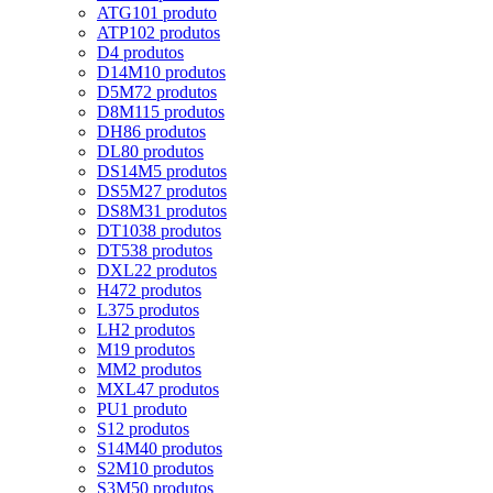
ATG10
1 produto
ATP10
2 produtos
D
4 produtos
D14M
10 produtos
D5M
72 produtos
D8M
115 produtos
DH
86 produtos
DL
80 produtos
DS14M
5 produtos
DS5M
27 produtos
DS8M
31 produtos
DT10
38 produtos
DT5
38 produtos
DXL
22 produtos
H
472 produtos
L
375 produtos
LH
2 produtos
M
19 produtos
MM
2 produtos
MXL
47 produtos
PU
1 produto
S
12 produtos
S14M
40 produtos
S2M
10 produtos
S3M
50 produtos