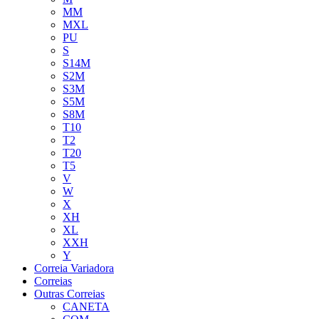
MM
MXL
PU
S
S14M
S2M
S3M
S5M
S8M
T10
T2
T20
T5
V
W
X
XH
XL
XXH
Y
Correia Variadora
Correias
Outras Correias
CANETA