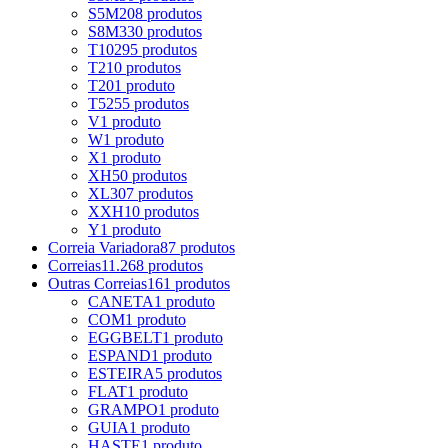
S5M
208 produtos
S8M
330 produtos
T10
295 produtos
T2
10 produtos
T20
1 produto
T5
255 produtos
V
1 produto
W
1 produto
X
1 produto
XH
50 produtos
XL
307 produtos
XXH
10 produtos
Y
1 produto
Correia Variadora
87 produtos
Correias
11.268 produtos
Outras Correias
161 produtos
CANETA
1 produto
COM
1 produto
EGGBELT
1 produto
ESPAND
1 produto
ESTEIRA
5 produtos
FLAT
1 produto
GRAMPO
1 produto
GUIA
1 produto
HASTE
1 produto