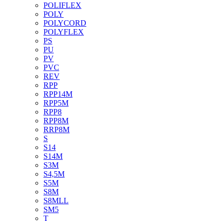
POLIFLEX
POLY
POLYCORD
POLYFLEX
PS
PU
PV
PVC
REV
RPP
RPP14M
RPP5M
RPP8
RPP8M
RRP8M
S
S14
S14M
S3M
S4,5M
S5M
S8M
S8MLL
SM5
T