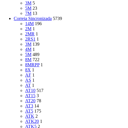
3M
5
5M
23
7M
13
Correia Sincronizada
5739
14M
196
2M
1
2MR
1
2RS1
1
3M
139
4M
1
5M
489
8M
722
8MRPP
1
8X
1
AF
1
AS
1
AT
1
AT10
517
AT15
3
AT20
78
AT3
14
AT5
175
ATK
2
ATK20
1
ATK5
2