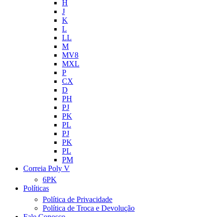
H
J
K
L
LL
M
MV8
MXL
P
CX
D
PH
PJ
PK
PL
PJ
PK
PL
PM
Correia Poly V
6PK
Políticas
Política de Privacidade
Política de Troca e Devolução
Fale Conosco