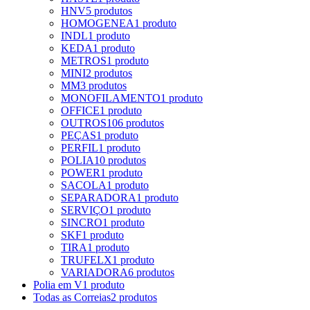
HNV
5 produtos
HOMOGENEA
1 produto
INDL
1 produto
KEDA
1 produto
METROS
1 produto
MINI
2 produtos
MM
3 produtos
MONOFILAMENTO
1 produto
OFFICE
1 produto
OUTROS
106 produtos
PEÇAS
1 produto
PERFIL
1 produto
POLIA
10 produtos
POWER
1 produto
SACOLA
1 produto
SEPARADORA
1 produto
SERVIÇO
1 produto
SINCRO
1 produto
SKF
1 produto
TIRA
1 produto
TRUFELX
1 produto
VARIADORA
6 produtos
Polia em V
1 produto
Todas as Correias
2 produtos