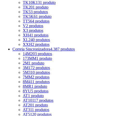
TK10K13
1 produto
TK20
1 produto
TK5
3 produtos
TK5K6
1 produto
TT5
64 produtos
V
2 produtos
X
3 produtos
XH
41 produtos
XL
240 produtos
XXH
2 produtos
Correia Sincronizadora
4.387 produtos
14M
203 produtos
173MM
1 produto
2M
1 produto
3M
172 produtos
5M
310 produtos
7MM
2 produtos
8M
411 produtos
8MR
1 produto
8YU
5 produtos
AT
1 produto
AT10
117 produtos
AT20
1 produto
AT3
11 produtos
AT5
120 produtos