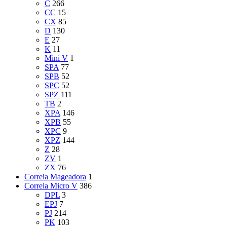
C
266
CC
15
CX
85
D
130
E
27
K
11
Mini V
1
SPA
77
SPB
52
SPC
52
SPZ
111
TB
2
XPA
146
XPB
55
XPC
9
XPZ
144
Z
28
ZV
1
ZX
76
Correia Mageadora
1
Correia Micro V
386
DPL
3
EPJ
7
PJ
214
PK
103