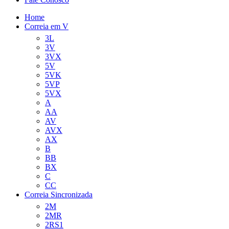
Home
Correia em V
3L
3V
3VX
5V
5VK
5VP
5VX
A
AA
AV
AVX
AX
B
BB
BX
C
CC
Correia Sincronizada
2M
2MR
2RS1