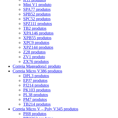
Mini V
1 produto
SPA
77 produtos
SPB
52 produtos
SPC
52 produtos
SPZ
111 produtos
TB
2 produtos
XPA
146 produtos
XPB
55 produtos
XPC
9 produtos
XPZ
144 produtos
Z
28 produtos
ZV
1 produto
ZX
76 produtos
Correia Mageadora
1 produto
Correia Micro V
386 produtos
DPL
3 produtos
EPJ
7 produtos
PJ
214 produtos
PK
103 produtos
PL
38 produtos
PM
7 produtos
TB2
14 produtos
Correia Micro V – Poly V
345 produtos
PH
8 produtos