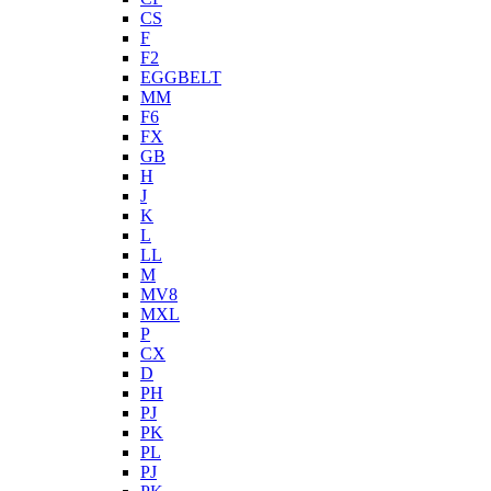
CS
F
F2
EGGBELT
MM
F6
FX
GB
H
J
K
L
LL
M
MV8
MXL
P
CX
D
PH
PJ
PK
PL
PJ