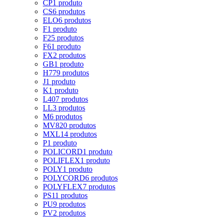
CP
1 produto
CS
6 produtos
ELO
6 produtos
F
1 produto
F2
5 produtos
F6
1 produto
FX
2 produtos
GB
1 produto
H
779 produtos
J
1 produto
K
1 produto
L
407 produtos
LL
3 produtos
M
6 produtos
MV8
20 produtos
MXL
14 produtos
P
1 produto
POLICORD
1 produto
POLIFLEX
1 produto
POLY
1 produto
POLYCORD
6 produtos
POLYFLEX
7 produtos
PS
11 produtos
PU
9 produtos
PV
2 produtos