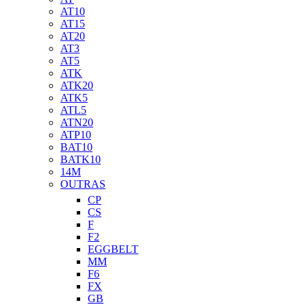
AT10
AT15
AT20
AT3
AT5
ATK
ATK20
ATK5
ATL5
ATN20
ATP10
BAT10
BATK10
14M
OUTRAS
CP
CS
F
F2
EGGBELT
MM
F6
FX
GB