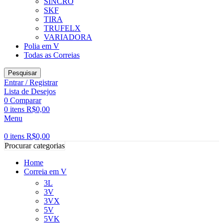
SINCRO
SKF
TIRA
TRUFELX
VARIADORA
Polia em V
Todas as Correias
Pesquisar
Entrar / Registrar
Lista de Desejos
0
Comparar
0
itens
R$
0,00
Menu
0
itens
R$
0,00
Procurar categorias
Home
Correia em V
3L
3V
3VX
5V
5VK