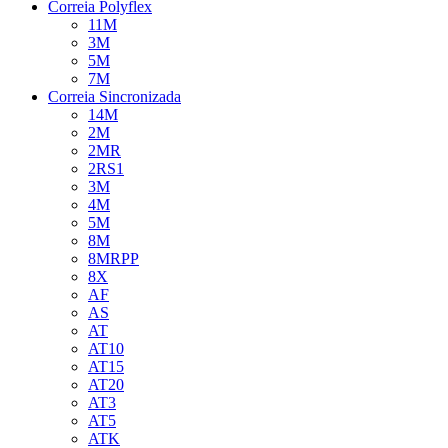
Correia Polyflex
11M
3M
5M
7M
Correia Sincronizada
14M
2M
2MR
2RS1
3M
4M
5M
8M
8MRPP
8X
AF
AS
AT
AT10
AT15
AT20
AT3
AT5
ATK