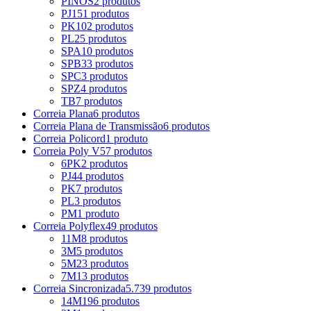
PINOS
2 produtos
PJ
151 produtos
PK
102 produtos
PL
25 produtos
SPA
10 produtos
SPB
33 produtos
SPC
3 produtos
SPZ
4 produtos
TB
7 produtos
Correia Plana
6 produtos
Correia Plana de Transmissão
6 produtos
Correia Policord
1 produto
Correia Poly V
57 produtos
6PK
2 produtos
PJ
44 produtos
PK
7 produtos
PL
3 produtos
PM
1 produto
Correia Polyflex
49 produtos
11M
8 produtos
3M
5 produtos
5M
23 produtos
7M
13 produtos
Correia Sincronizada
5.739 produtos
14M
196 produtos