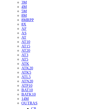
3M
4M
5M
8M
8MRPP
8X
AF
AS
AT
AT10
AT15
AT20
AT3
AT5
ATK
ATK20
ATK5
ATL5
ATN20
ATP10
BAT10
BATK10
14M
OUTRAS
CP