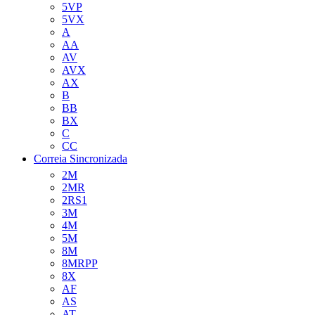
5VP
5VX
A
AA
AV
AVX
AX
B
BB
BX
C
CC
Correia Sincronizada
2M
2MR
2RS1
3M
4M
5M
8M
8MRPP
8X
AF
AS
AT