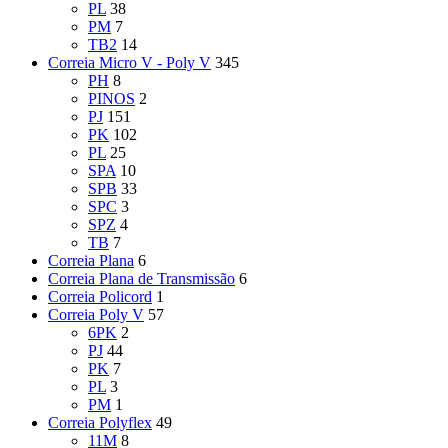
PL
38
PM
7
TB2
14
Correia Micro V - Poly V
345
PH
8
PINOS
2
PJ
151
PK
102
PL
25
SPA
10
SPB
33
SPC
3
SPZ
4
TB
7
Correia Plana
6
Correia Plana de Transmissão
6
Correia Policord
1
Correia Poly V
57
6PK
2
PJ
44
PK
7
PL
3
PM
1
Correia Polyflex
49
11M
8