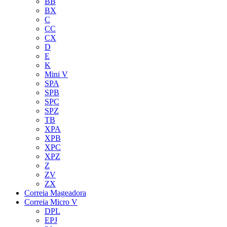
BB
BX
C
CC
CX
D
E
K
Mini V
SPA
SPB
SPC
SPZ
TB
XPA
XPB
XPC
XPZ
Z
ZV
ZX
Correia Mageadora
Correia Micro V
DPL
EPJ