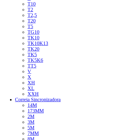
T10
T2
T2,5
T20
T5
TG10
TK10
TK10K13
TK20
TK5
TK5K6
TT5
V
X
XH
XL
XXH
Correia Sincronizadora
14M
173MM
2M
3M
5M
7MM
8M