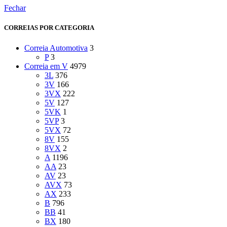
Fechar
CORREIAS POR CATEGORIA
Correia Automotiva
3
P
3
Correia em V
4979
3L
376
3V
166
3VX
222
5V
127
5VK
1
5VP
3
5VX
72
8V
155
8VX
2
A
1196
AA
23
AV
23
AVX
73
AX
233
B
796
BB
41
BX
180