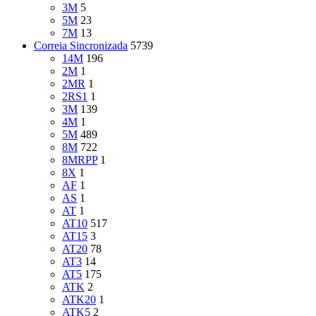
3M
5
5M
23
7M
13
Correia Sincronizada
5739
14M
196
2M
1
2MR
1
2RS1
1
3M
139
4M
1
5M
489
8M
722
8MRPP
1
8X
1
AF
1
AS
1
AT
1
AT10
517
AT15
3
AT20
78
AT3
14
AT5
175
ATK
2
ATK20
1
ATK5
2