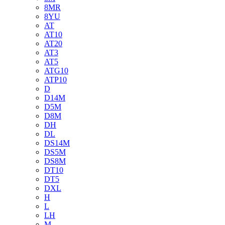
8MR
8YU
AT
AT10
AT20
AT3
AT5
ATG10
ATP10
D
D14M
D5M
D8M
DH
DL
DS14M
DS5M
DS8M
DT10
DT5
DXL
H
L
LH
M