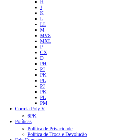
H
J
K
L
LL
M
MV8
MXL
P
CX
D
PH
PJ
PK
PL
PJ
PK
PL
PM
Correia Poly V
6PK
Políticas
Política de Privacidade
Política de Troca e Devolução
Fale Conosco