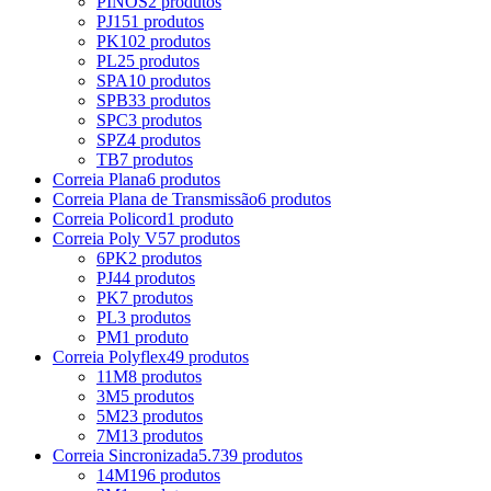
PINOS
2 produtos
PJ
151 produtos
PK
102 produtos
PL
25 produtos
SPA
10 produtos
SPB
33 produtos
SPC
3 produtos
SPZ
4 produtos
TB
7 produtos
Correia Plana
6 produtos
Correia Plana de Transmissão
6 produtos
Correia Policord
1 produto
Correia Poly V
57 produtos
6PK
2 produtos
PJ
44 produtos
PK
7 produtos
PL
3 produtos
PM
1 produto
Correia Polyflex
49 produtos
11M
8 produtos
3M
5 produtos
5M
23 produtos
7M
13 produtos
Correia Sincronizada
5.739 produtos
14M
196 produtos