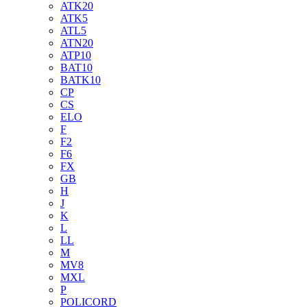
ATK20
ATK5
ATL5
ATN20
ATP10
BAT10
BATK10
CP
CS
ELO
F
F2
F6
FX
GB
H
J
K
L
LL
M
MV8
MXL
P
POLICORD