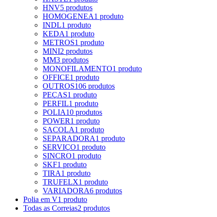
HNV
5 produtos
HOMOGENEA
1 produto
INDL
1 produto
KEDA
1 produto
METROS
1 produto
MINI
2 produtos
MM
3 produtos
MONOFILAMENTO
1 produto
OFFICE
1 produto
OUTROS
106 produtos
PEÇAS
1 produto
PERFIL
1 produto
POLIA
10 produtos
POWER
1 produto
SACOLA
1 produto
SEPARADORA
1 produto
SERVIÇO
1 produto
SINCRO
1 produto
SKF
1 produto
TIRA
1 produto
TRUFELX
1 produto
VARIADORA
6 produtos
Polia em V
1 produto
Todas as Correias
2 produtos