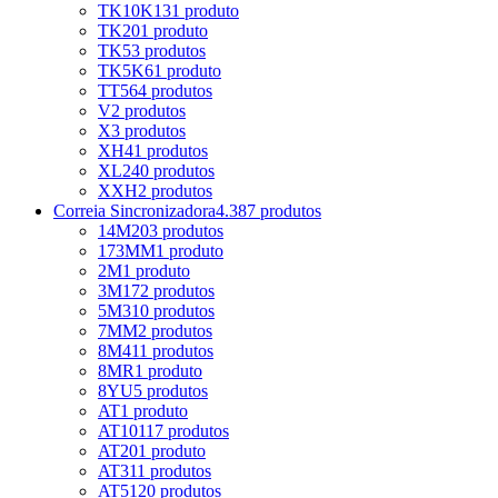
TK10K13
1 produto
TK20
1 produto
TK5
3 produtos
TK5K6
1 produto
TT5
64 produtos
V
2 produtos
X
3 produtos
XH
41 produtos
XL
240 produtos
XXH
2 produtos
Correia Sincronizadora
4.387 produtos
14M
203 produtos
173MM
1 produto
2M
1 produto
3M
172 produtos
5M
310 produtos
7MM
2 produtos
8M
411 produtos
8MR
1 produto
8YU
5 produtos
AT
1 produto
AT10
117 produtos
AT20
1 produto
AT3
11 produtos
AT5
120 produtos