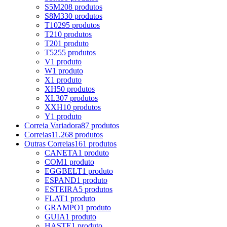
S5M
208 produtos
S8M
330 produtos
T10
295 produtos
T2
10 produtos
T20
1 produto
T5
255 produtos
V
1 produto
W
1 produto
X
1 produto
XH
50 produtos
XL
307 produtos
XXH
10 produtos
Y
1 produto
Correia Variadora
87 produtos
Correias
11.268 produtos
Outras Correias
161 produtos
CANETA
1 produto
COM
1 produto
EGGBELT
1 produto
ESPAND
1 produto
ESTEIRA
5 produtos
FLAT
1 produto
GRAMPO
1 produto
GUIA
1 produto
HASTE
1 produto