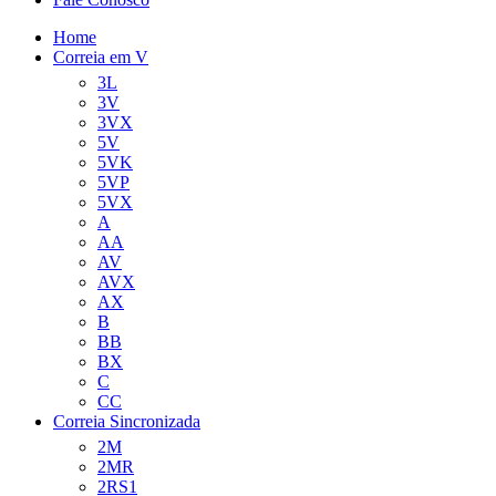
Home
Correia em V
3L
3V
3VX
5V
5VK
5VP
5VX
A
AA
AV
AVX
AX
B
BB
BX
C
CC
Correia Sincronizada
2M
2MR
2RS1