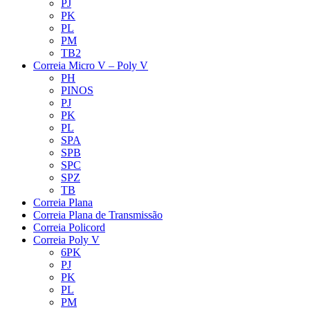
PJ
PK
PL
PM
TB2
Correia Micro V – Poly V
PH
PINOS
PJ
PK
PL
SPA
SPB
SPC
SPZ
TB
Correia Plana
Correia Plana de Transmissão
Correia Policord
Correia Poly V
6PK
PJ
PK
PL
PM