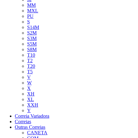
MM
MXL
PU
S
S14M
S2M
S3M
S5M
S8M
T10
T2
T20
T5
V
W
X
XH
XL
XXH
Y
Correia Variadora
Correias
Outras Correias
CANETA