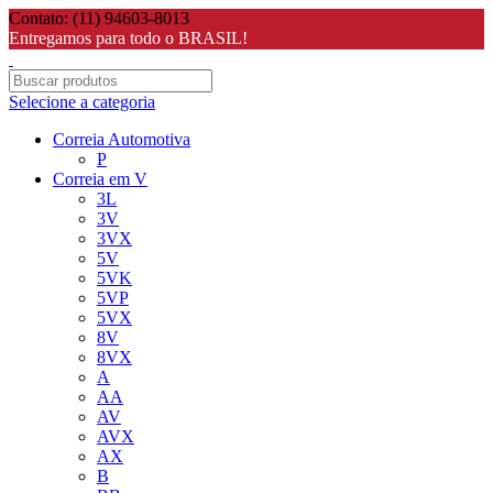
Contato: (11) 94603-8013
Entregamos para todo o BRASIL!
Selecione a categoria
Correia Automotiva
P
Correia em V
3L
3V
3VX
5V
5VK
5VP
5VX
8V
8VX
A
AA
AV
AVX
AX
B