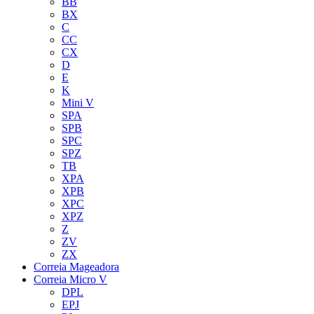
BB
BX
C
CC
CX
D
E
K
Mini V
SPA
SPB
SPC
SPZ
TB
XPA
XPB
XPC
XPZ
Z
ZV
ZX
Correia Mageadora
Correia Micro V
DPL
EPJ