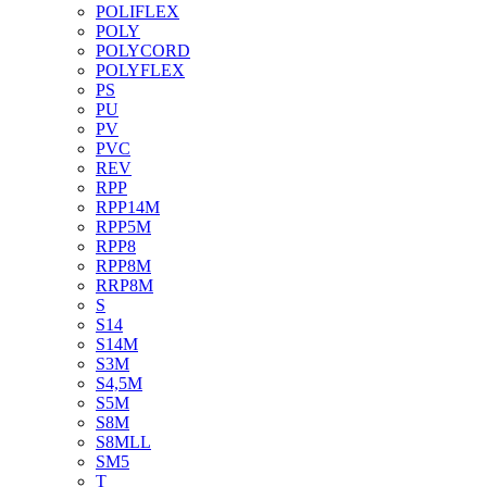
POLIFLEX
POLY
POLYCORD
POLYFLEX
PS
PU
PV
PVC
REV
RPP
RPP14M
RPP5M
RPP8
RPP8M
RRP8M
S
S14
S14M
S3M
S4,5M
S5M
S8M
S8MLL
SM5
T