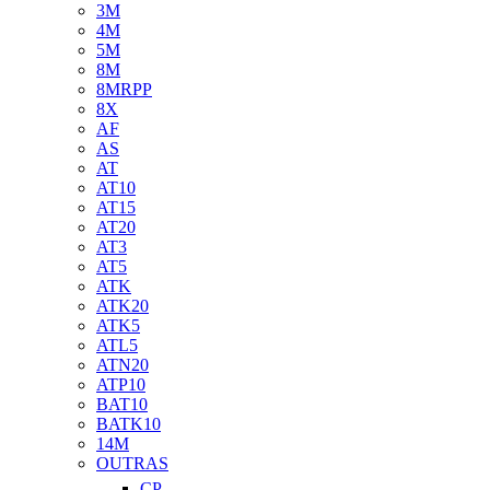
3M
4M
5M
8M
8MRPP
8X
AF
AS
AT
AT10
AT15
AT20
AT3
AT5
ATK
ATK20
ATK5
ATL5
ATN20
ATP10
BAT10
BATK10
14M
OUTRAS
CP