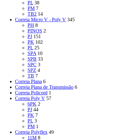
PL
38
PM
7
TB2
14
Correia Micro V - Poly V
345
PH
8
PINOS
2
PJ
151
PK
102
PL
25
SPA
10
SPB
33
SPC
3
SPZ
4
TB
7
Correia Plana
6
Correia Plana de Transmissão
6
Correia Policord
1
Correia Poly V
57
6PK
2
PJ
44
PK
7
PL
3
PM
1
Correia Polyflex
49
11M
8