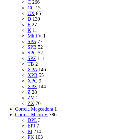
C
266
CC
15
CX
85
D
130
E
27
K
11
Mini V
1
SPA
77
SPB
52
SPC
52
SPZ
111
TB
2
XPA
146
XPB
55
XPC
9
XPZ
144
Z
28
ZV
1
ZX
76
Correia Mageadora
1
Correia Micro V
386
DPL
3
EPJ
7
PJ
214
PK
103