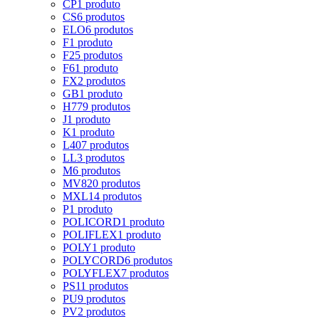
CP
1 produto
CS
6 produtos
ELO
6 produtos
F
1 produto
F2
5 produtos
F6
1 produto
FX
2 produtos
GB
1 produto
H
779 produtos
J
1 produto
K
1 produto
L
407 produtos
LL
3 produtos
M
6 produtos
MV8
20 produtos
MXL
14 produtos
P
1 produto
POLICORD
1 produto
POLIFLEX
1 produto
POLY
1 produto
POLYCORD
6 produtos
POLYFLEX
7 produtos
PS
11 produtos
PU
9 produtos
PV
2 produtos