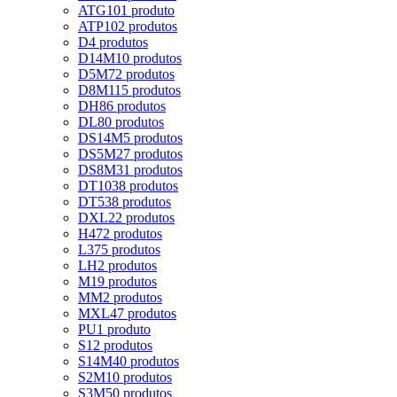
ATG10
1 produto
ATP10
2 produtos
D
4 produtos
D14M
10 produtos
D5M
72 produtos
D8M
115 produtos
DH
86 produtos
DL
80 produtos
DS14M
5 produtos
DS5M
27 produtos
DS8M
31 produtos
DT10
38 produtos
DT5
38 produtos
DXL
22 produtos
H
472 produtos
L
375 produtos
LH
2 produtos
M
19 produtos
MM
2 produtos
MXL
47 produtos
PU
1 produto
S
12 produtos
S14M
40 produtos
S2M
10 produtos
S3M
50 produtos