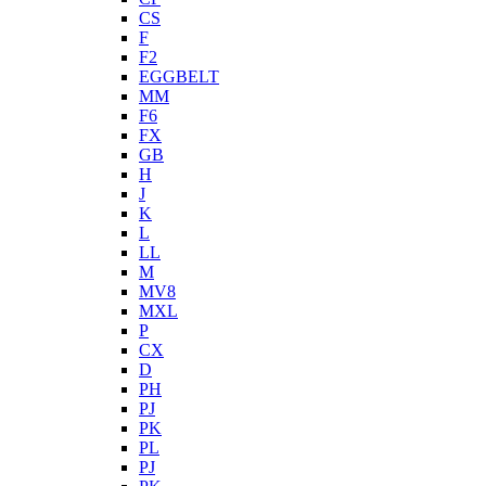
CS
F
F2
EGGBELT
MM
F6
FX
GB
H
J
K
L
LL
M
MV8
MXL
P
CX
D
PH
PJ
PK
PL
PJ