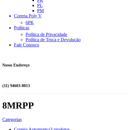
PK
PL
PM
Correia Poly V
6PK
Políticas
Política de Privacidade
Política de Troca e Devolução
Fale Conosco
Nosso Endereço
(11) 94603-8013
8MRPP
Categorias
Correia Automotiva
3 produtos