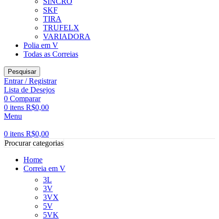
SINCRO
SKF
TIRA
TRUFELX
VARIADORA
Polia em V
Todas as Correias
Pesquisar
Entrar / Registrar
Lista de Desejos
0
Comparar
0
itens
R$
0,00
Menu
0
itens
R$
0,00
Procurar categorias
Home
Correia em V
3L
3V
3VX
5V
5VK