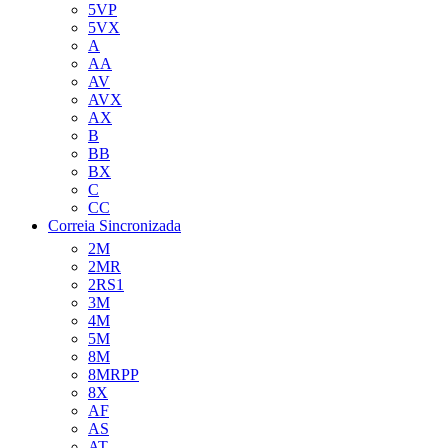
5VP
5VX
A
AA
AV
AVX
AX
B
BB
BX
C
CC
Correia Sincronizada
2M
2MR
2RS1
3M
4M
5M
8M
8MRPP
8X
AF
AS
AT