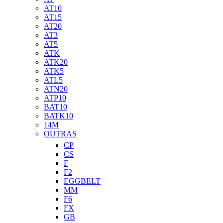
AT10
AT15
AT20
AT3
AT5
ATK
ATK20
ATK5
ATL5
ATN20
ATP10
BAT10
BATK10
14M
OUTRAS
CP
CS
F
F2
EGGBELT
MM
F6
FX
GB