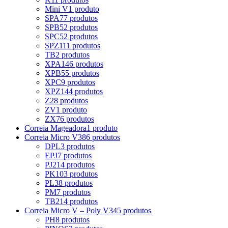
Mini V
1 produto
SPA
77 produtos
SPB
52 produtos
SPC
52 produtos
SPZ
111 produtos
TB
2 produtos
XPA
146 produtos
XPB
55 produtos
XPC
9 produtos
XPZ
144 produtos
Z
28 produtos
ZV
1 produto
ZX
76 produtos
Correia Mageadora
1 produto
Correia Micro V
386 produtos
DPL
3 produtos
EPJ
7 produtos
PJ
214 produtos
PK
103 produtos
PL
38 produtos
PM
7 produtos
TB2
14 produtos
Correia Micro V – Poly V
345 produtos
PH
8 produtos