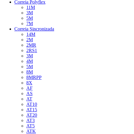
Correia Polyflex
11M
3M
5M
7M
Correia Sincronizada
14M
2M
2MR
2RS1
3M
4M
5M
8M
8MRPP
8X
AF
AS
AT
AT10
AT15
AT20
AT3
AT5
ATK