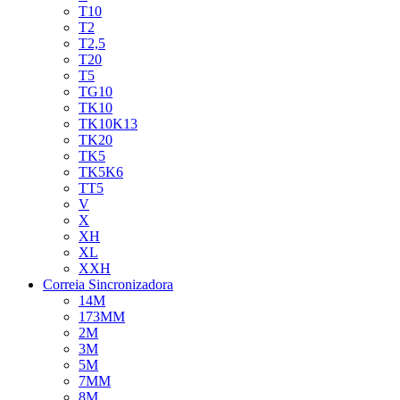
T10
T2
T2,5
T20
T5
TG10
TK10
TK10K13
TK20
TK5
TK5K6
TT5
V
X
XH
XL
XXH
Correia Sincronizadora
14M
173MM
2M
3M
5M
7MM
8M