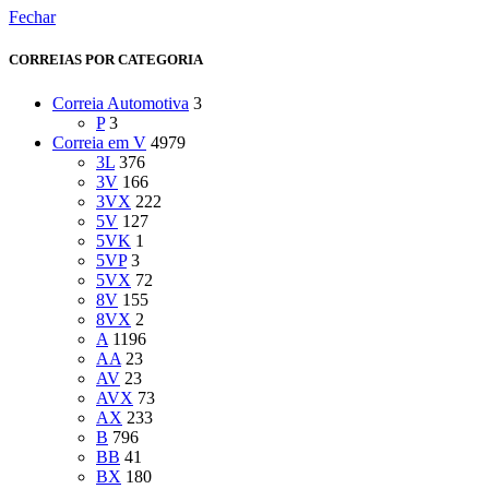
Fechar
CORREIAS POR CATEGORIA
Correia Automotiva
3
P
3
Correia em V
4979
3L
376
3V
166
3VX
222
5V
127
5VK
1
5VP
3
5VX
72
8V
155
8VX
2
A
1196
AA
23
AV
23
AVX
73
AX
233
B
796
BB
41
BX
180