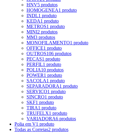
HNV
5 produtos
HOMOGENEA
1 produto
INDL
1 produto
KEDA
1 produto
METROS
1 produto
MINI
2 produtos
MM
3 produtos
MONOFILAMENTO
1 produto
OFFICE
1 produto
OUTROS
106 produtos
PEÇAS
1 produto
PERFIL
1 produto
POLIA
10 produtos
POWER
1 produto
SACOLA
1 produto
SEPARADORA
1 produto
SERVIÇO
1 produto
SINCRO
1 produto
SKF
1 produto
TIRA
1 produto
TRUFELX
1 produto
VARIADORA
6 produtos
Polia em V
1 produto
Todas as Correias
2 produtos