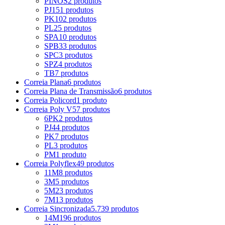
PINOS
2 produtos
PJ
151 produtos
PK
102 produtos
PL
25 produtos
SPA
10 produtos
SPB
33 produtos
SPC
3 produtos
SPZ
4 produtos
TB
7 produtos
Correia Plana
6 produtos
Correia Plana de Transmissão
6 produtos
Correia Policord
1 produto
Correia Poly V
57 produtos
6PK
2 produtos
PJ
44 produtos
PK
7 produtos
PL
3 produtos
PM
1 produto
Correia Polyflex
49 produtos
11M
8 produtos
3M
5 produtos
5M
23 produtos
7M
13 produtos
Correia Sincronizada
5.739 produtos
14M
196 produtos