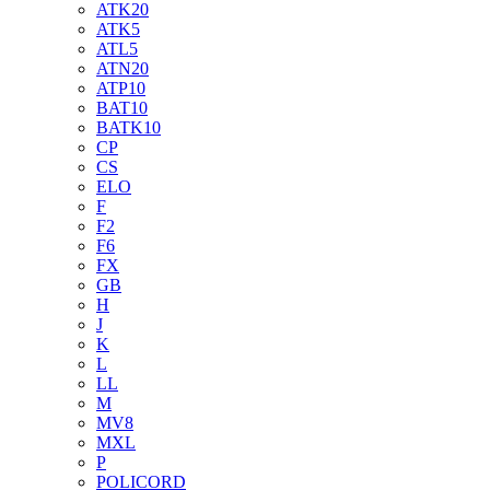
ATK20
ATK5
ATL5
ATN20
ATP10
BAT10
BATK10
CP
CS
ELO
F
F2
F6
FX
GB
H
J
K
L
LL
M
MV8
MXL
P
POLICORD