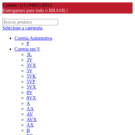
Contato: (11) 94603-8013
Entregamos para todo o BRASIL!
Selecione a categoria
Correia Automotiva
P
Correia em V
3L
3V
3VX
5V
5VK
5VP
5VX
8V
8VX
A
AA
AV
AVX
AX
B