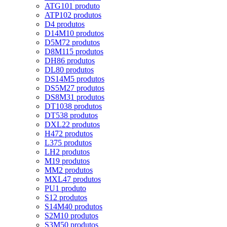
ATG10
1 produto
ATP10
2 produtos
D
4 produtos
D14M
10 produtos
D5M
72 produtos
D8M
115 produtos
DH
86 produtos
DL
80 produtos
DS14M
5 produtos
DS5M
27 produtos
DS8M
31 produtos
DT10
38 produtos
DT5
38 produtos
DXL
22 produtos
H
472 produtos
L
375 produtos
LH
2 produtos
M
19 produtos
MM
2 produtos
MXL
47 produtos
PU
1 produto
S
12 produtos
S14M
40 produtos
S2M
10 produtos
S3M
50 produtos