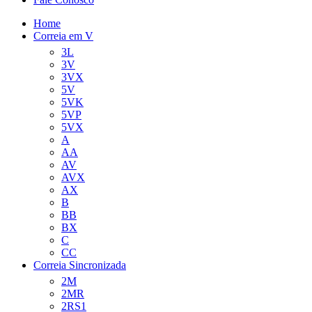
Home
Correia em V
3L
3V
3VX
5V
5VK
5VP
5VX
A
AA
AV
AVX
AX
B
BB
BX
C
CC
Correia Sincronizada
2M
2MR
2RS1