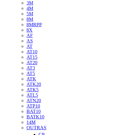
3M
4M
5M
8M
8MRPP
8X
AF
AS
AT
AT10
AT15
AT20
AT3
AT5
ATK
ATK20
ATK5
ATL5
ATN20
ATP10
BAT10
BATK10
14M
OUTRAS
CP