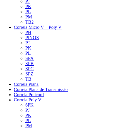
PJ
PK
PL
PM
TB2
Correia Micro V – Poly V
PH
PINOS
PJ
PK
PL
SPA
SPB
SPC
SPZ
TB
Correia Plana
Correia Plana de Transmissão
Correia Policord
Correia Poly V
6PK
PJ
PK
PL
PM