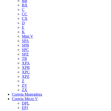
BB
BX
C
CC
CX
D
E
K
Mini V
SPA
SPB
SPC
SPZ
TB
XPA
XPB
XPC
XPZ
Z
ZV
ZX
Correia Mageadora
Correia Micro V
DPL
EPJ