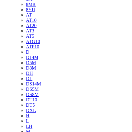
8MR
8YU
AT
AT10
AT20
AT3
AT5
ATG10
ATP10
D
D14M
D5M
D8M
DH
DL
DS14M
DS5M
DS8M
DT10
DT5
DXL
H
L
LH
M