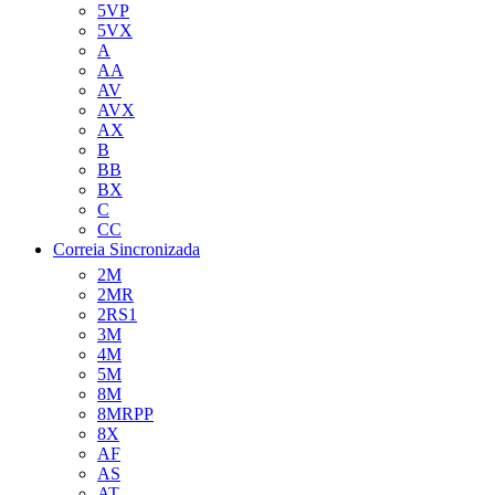
5VP
5VX
A
AA
AV
AVX
AX
B
BB
BX
C
CC
Correia Sincronizada
2M
2MR
2RS1
3M
4M
5M
8M
8MRPP
8X
AF
AS
AT