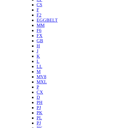
CS
F
F2
EGGBELT
MM
F6
FX
GB
H
J
K
L
LL
M
MV8
MXL
P
CX
D
PH
PJ
PK
PL
PJ