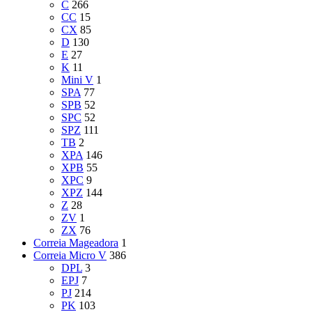
C
266
CC
15
CX
85
D
130
E
27
K
11
Mini V
1
SPA
77
SPB
52
SPC
52
SPZ
111
TB
2
XPA
146
XPB
55
XPC
9
XPZ
144
Z
28
ZV
1
ZX
76
Correia Mageadora
1
Correia Micro V
386
DPL
3
EPJ
7
PJ
214
PK
103