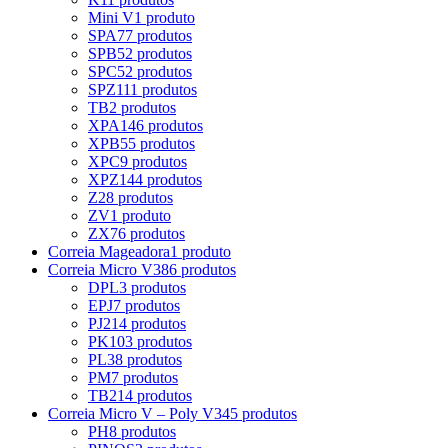
Mini V
1 produto
SPA
77 produtos
SPB
52 produtos
SPC
52 produtos
SPZ
111 produtos
TB
2 produtos
XPA
146 produtos
XPB
55 produtos
XPC
9 produtos
XPZ
144 produtos
Z
28 produtos
ZV
1 produto
ZX
76 produtos
Correia Mageadora
1 produto
Correia Micro V
386 produtos
DPL
3 produtos
EPJ
7 produtos
PJ
214 produtos
PK
103 produtos
PL
38 produtos
PM
7 produtos
TB2
14 produtos
Correia Micro V – Poly V
345 produtos
PH
8 produtos