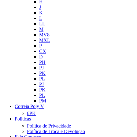
H
J
K
L
LL
M
MV8
MXL
P
CX
D
PH
PJ
PK
PL
PJ
PK
PL
PM
Correia Poly V
6PK
Políticas
Política de Privacidade
Política de Troca e Devolução
Fale Conosco