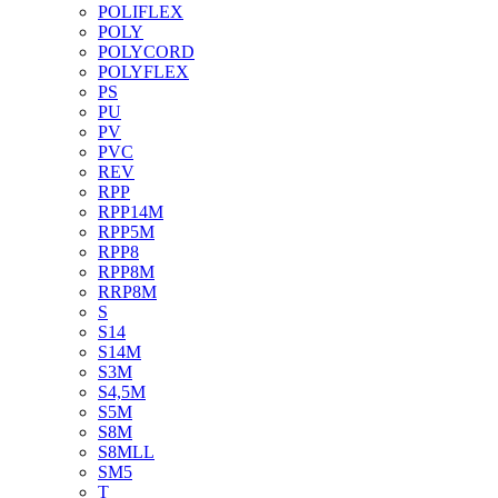
POLIFLEX
POLY
POLYCORD
POLYFLEX
PS
PU
PV
PVC
REV
RPP
RPP14M
RPP5M
RPP8
RPP8M
RRP8M
S
S14
S14M
S3M
S4,5M
S5M
S8M
S8MLL
SM5
T