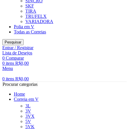
SINCRO
SKF
TIRA
TRUFELX
VARIADORA
Polia em V
Todas as Correias
Pesquisar
Entrar / Registrar
Lista de Desejos
0
Comparar
0
itens
R$
0,00
Menu
0
itens
R$
0,00
Procurar categorias
Home
Correia em V
3L
3V
3VX
5V
5VK