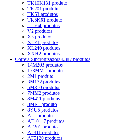
TK10K13
1 produto
TK20
1 produto
TK5
3 produtos
TK5K6
1 produto
TT5
64 produtos
V
2 produtos
X
3 produtos
XH
41 produtos
XL
240 produtos
XXH
2 produtos
Correia Sincronizadora
4.387 produtos
14M
203 produtos
173MM
1 produto
2M
1 produto
3M
172 produtos
5M
310 produtos
7MM
2 produtos
8M
411 produtos
8MR
1 produto
8YU
5 produtos
AT
1 produto
AT10
117 produtos
AT20
1 produto
AT3
11 produtos
AT5
120 produtos