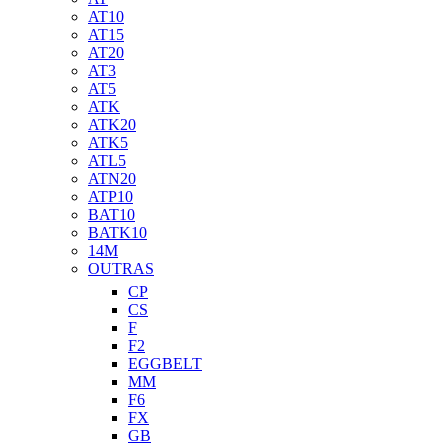
AT10
AT15
AT20
AT3
AT5
ATK
ATK20
ATK5
ATL5
ATN20
ATP10
BAT10
BATK10
14M
OUTRAS
CP
CS
F
F2
EGGBELT
MM
F6
FX
GB