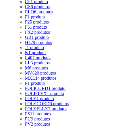
CP
1 produto
CS
6 produtos
ELO
6 produtos
F
1 produto
F2
5 produtos
F6
1 produto
FX
2 produtos
GB
1 produto
H
779 produtos
J
1 produto
K
1 produto
L
407 produtos
LL
3 produtos
M
6 produtos
MV8
20 produtos
MXL
14 produtos
P
1 produto
POLICORD
1 produto
POLIFLEX
1 produto
POLY
1 produto
POLYCORD
6 produtos
POLYFLEX
7 produtos
PS
11 produtos
PU
9 produtos
PV
2 produtos