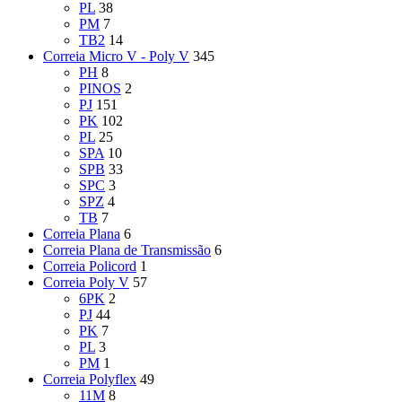
PL
38
PM
7
TB2
14
Correia Micro V - Poly V
345
PH
8
PINOS
2
PJ
151
PK
102
PL
25
SPA
10
SPB
33
SPC
3
SPZ
4
TB
7
Correia Plana
6
Correia Plana de Transmissão
6
Correia Policord
1
Correia Poly V
57
6PK
2
PJ
44
PK
7
PL
3
PM
1
Correia Polyflex
49
11M
8