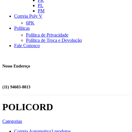
PK
PL
PM
Correia Poly V
6PK
Políticas
Política de Privacidade
Política de Troca e Devolução
Fale Conosco
Nosso Endereço
(11) 94603-8013
POLICORD
Categorias
Correia Automotiva
3 produtos