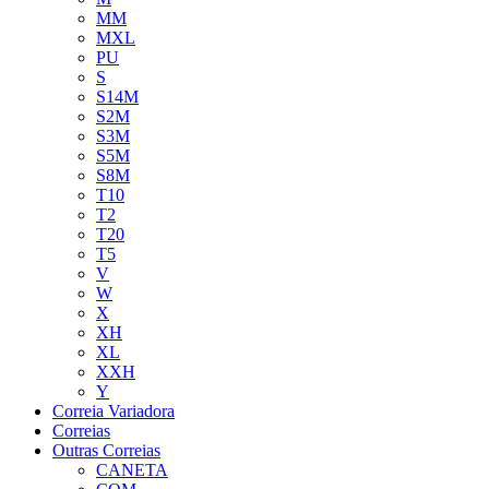
MM
MXL
PU
S
S14M
S2M
S3M
S5M
S8M
T10
T2
T20
T5
V
W
X
XH
XL
XXH
Y
Correia Variadora
Correias
Outras Correias
CANETA