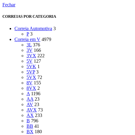
Fechar
CORREIAS POR CATEGORIA
Correia Automotiva
3
P
3
Correia em V
4979
3L
376
3V
166
3VX
222
5V
127
5VK
1
5VP
3
5VX
72
8V
155
8VX
2
A
1196
AA
23
AV
23
AVX
73
AX
233
B
796
BB
41
BX
180