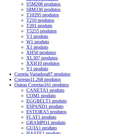
S5M
208 produtos
S8M
330 produtos
T10
295 produtos
T2
10 produtos
T20
1 produto
T5
255 produtos
V
1 produto
W
1 produto
X
1 produto
XH
50 produtos
XL
307 produtos
XXH
10 produtos
Y
1 produto
Correia Variadora
87 produtos
Correias
11.268 produtos
Outras Correias
161 produtos
CANETA
1 produto
COM
1 produto
EGGBELT
1 produto
ESPAND
1 produto
ESTEIRA
5 produtos
FLAT
1 produto
GRAMPO
1 produto
GUIA
1 produto
HASTE
1 produto