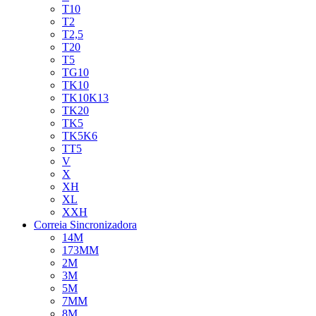
T10
T2
T2,5
T20
T5
TG10
TK10
TK10K13
TK20
TK5
TK5K6
TT5
V
X
XH
XL
XXH
Correia Sincronizadora
14M
173MM
2M
3M
5M
7MM
8M