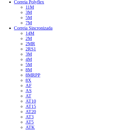
Correia Polyflex
11M
3M
5M
7M
Correia Sincronizada
14M
2M
2MR
2RS1
3M
4M
5M
8M
8MRPP
8X
AF
AS
AT
AT10
AT15
AT20
AT3
AT5
ATK