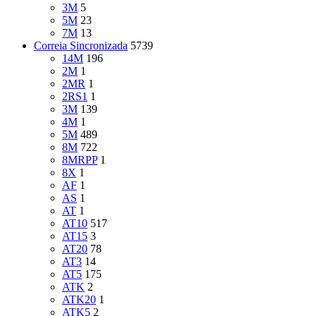
3M
5
5M
23
7M
13
Correia Sincronizada
5739
14M
196
2M
1
2MR
1
2RS1
1
3M
139
4M
1
5M
489
8M
722
8MRPP
1
8X
1
AF
1
AS
1
AT
1
AT10
517
AT15
3
AT20
78
AT3
14
AT5
175
ATK
2
ATK20
1
ATK5
2