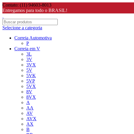
Contato: (11) 94603-8013
Entregamos para todo o BRASIL!
Selecione a categoria
Correia Automotiva
P
Correia em V
3L
3V
3VX
5V
5VK
5VP
5VX
8V
8VX
A
AA
AV
AVX
AX
B