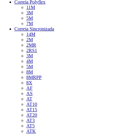
Correia Polyflex
11M
3M
5M
7M
Correia Sincronizada
14M
2M
2MR
2RS1
3M
4M
5M
8M
8MRPP
8X
AF
AS
AT
AT10
AT15
AT20
AT3
AT5
ATK