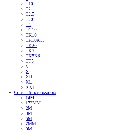
T10
T2
T2,5
T20
T5
TG10
TK10
TK10K13
TK20
TK5
TK5K6
TT5
V
X
XH
XL
XXH
Correia Sincronizadora
14M
173MM
2M
3M
5M
7MM
8M