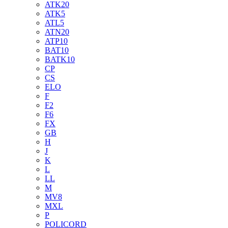
ATK20
ATK5
ATL5
ATN20
ATP10
BAT10
BATK10
CP
CS
ELO
F
F2
F6
FX
GB
H
J
K
L
LL
M
MV8
MXL
P
POLICORD