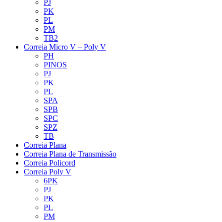
PJ
PK
PL
PM
TB2
Correia Micro V – Poly V
PH
PINOS
PJ
PK
PL
SPA
SPB
SPC
SPZ
TB
Correia Plana
Correia Plana de Transmissão
Correia Policord
Correia Poly V
6PK
PJ
PK
PL
PM