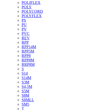
POLIFLEX
POLY
POLYCORD
POLYFLEX
PS
PU
PV
PVC
REV
RPP
RPP14M
RPP5M
RPP8
RPP8M
RRP8M
S
S14
S14M
S3M
S4,5M
S5M
S8M
S8MLL
SM5
T