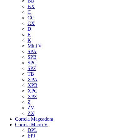
BB
BX
C
CC
CX
D
E
K
Mini V
SPA
SPB
SPC
SPZ
TB
XPA
XPB
XPC
XPZ
Z
ZV
ZX
Correia Mageadora
Correia Micro V
DPL
EPJ