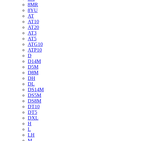
8MR
8YU
AT
AT10
AT20
AT3
AT5
ATG10
ATP10
D
D14M
D5M
D8M
DH
DL
DS14M
DS5M
DS8M
DT10
DT5
DXL
H
L
LH
M