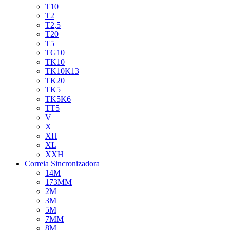
T10
T2
T2,5
T20
T5
TG10
TK10
TK10K13
TK20
TK5
TK5K6
TT5
V
X
XH
XL
XXH
Correia Sincronizadora
14M
173MM
2M
3M
5M
7MM
8M