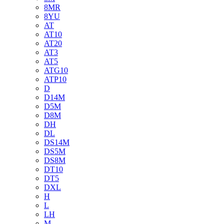
8MR
8YU
AT
AT10
AT20
AT3
AT5
ATG10
ATP10
D
D14M
D5M
D8M
DH
DL
DS14M
DS5M
DS8M
DT10
DT5
DXL
H
L
LH
M