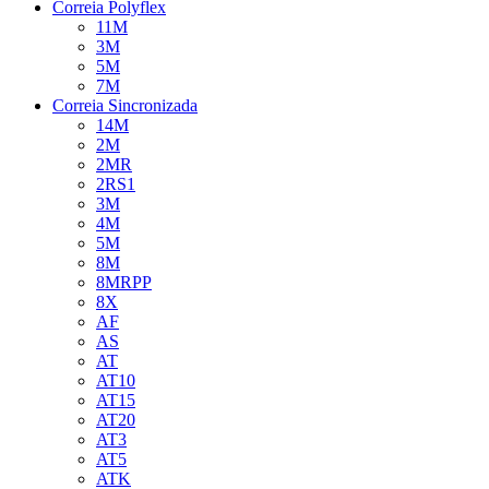
Correia Polyflex
11M
3M
5M
7M
Correia Sincronizada
14M
2M
2MR
2RS1
3M
4M
5M
8M
8MRPP
8X
AF
AS
AT
AT10
AT15
AT20
AT3
AT5
ATK