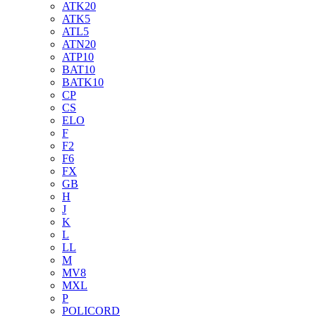
ATK20
ATK5
ATL5
ATN20
ATP10
BAT10
BATK10
CP
CS
ELO
F
F2
F6
FX
GB
H
J
K
L
LL
M
MV8
MXL
P
POLICORD