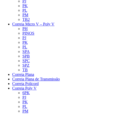
PJ
PK
PL
PM
TB2
Correia Micro V – Poly V
PH
PINOS
PJ
PK
PL
SPA
SPB
SPC
SPZ
TB
Correia Plana
Correia Plana de Transmissão
Correia Policord
Correia Poly V
6PK
PJ
PK
PL
PM