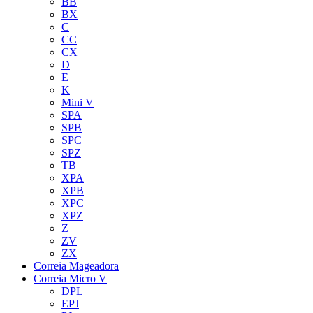
BB
BX
C
CC
CX
D
E
K
Mini V
SPA
SPB
SPC
SPZ
TB
XPA
XPB
XPC
XPZ
Z
ZV
ZX
Correia Mageadora
Correia Micro V
DPL
EPJ