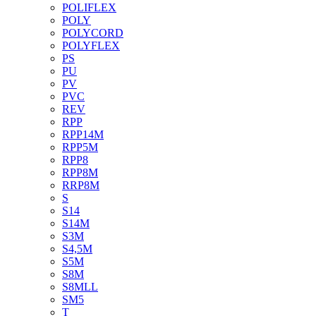
POLIFLEX
POLY
POLYCORD
POLYFLEX
PS
PU
PV
PVC
REV
RPP
RPP14M
RPP5M
RPP8
RPP8M
RRP8M
S
S14
S14M
S3M
S4,5M
S5M
S8M
S8MLL
SM5
T