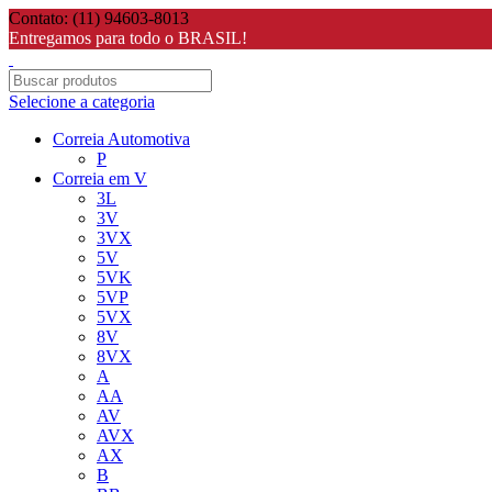
Contato: (11) 94603-8013
Entregamos para todo o BRASIL!
Selecione a categoria
Correia Automotiva
P
Correia em V
3L
3V
3VX
5V
5VK
5VP
5VX
8V
8VX
A
AA
AV
AVX
AX
B