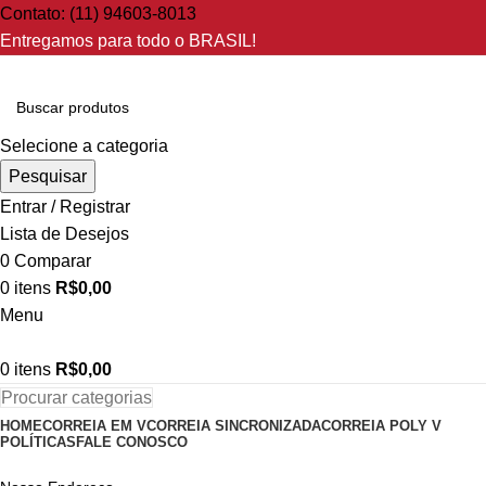
Contato: (11) 94603-8013
Entregamos para todo o BRASIL!
Selecione a categoria
Pesquisar
Entrar / Registrar
Lista de Desejos
0
Comparar
0
itens
R$
0,00
Menu
0
itens
R$
0,00
Procurar categorias
HOME
CORREIA EM V
CORREIA SINCRONIZADA
CORREIA POLY V
POLÍTICAS
FALE CONOSCO