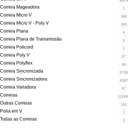
4979
Correia Mageadora
1
Correia Micro V
386
Correia Micro V - Poly V
345
Correia Plana
6
Correia Plana de Transmissão
6
Correia Policord
1
Correia Poly V
57
Correia Polyflex
49
Correia Sincronizada
5739
Correia Sincronizadora
4387
Correia Variadora
87
Correias
11268
Outras Correias
161
Polia em V
1
Todas as Correias
2