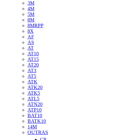
3M
4M
5M
8M
8MRPP
8X
AF
AS
AT
AT10
AT15
AT20
AT3
AT5
ATK
ATK20
ATK5
ATL5
ATN20
ATP10
BAT10
BATK10
14M
OUTRAS
CP