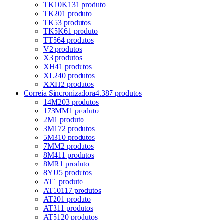
TK10K13
1 produto
TK20
1 produto
TK5
3 produtos
TK5K6
1 produto
TT5
64 produtos
V
2 produtos
X
3 produtos
XH
41 produtos
XL
240 produtos
XXH
2 produtos
Correia Sincronizadora
4.387 produtos
14M
203 produtos
173MM
1 produto
2M
1 produto
3M
172 produtos
5M
310 produtos
7MM
2 produtos
8M
411 produtos
8MR
1 produto
8YU
5 produtos
AT
1 produto
AT10
117 produtos
AT20
1 produto
AT3
11 produtos
AT5
120 produtos