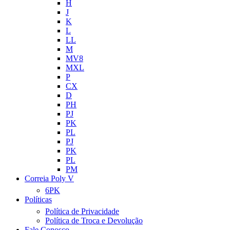
H
J
K
L
LL
M
MV8
MXL
P
CX
D
PH
PJ
PK
PL
PJ
PK
PL
PM
Correia Poly V
6PK
Políticas
Política de Privacidade
Política de Troca e Devolução
Fale Conosco