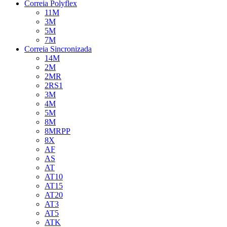
Correia Polyflex
11M
3M
5M
7M
Correia Sincronizada
14M
2M
2MR
2RS1
3M
4M
5M
8M
8MRPP
8X
AF
AS
AT
AT10
AT15
AT20
AT3
AT5
ATK