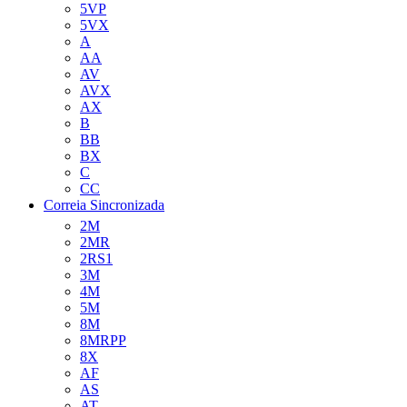
5VP
5VX
A
AA
AV
AVX
AX
B
BB
BX
C
CC
Correia Sincronizada
2M
2MR
2RS1
3M
4M
5M
8M
8MRPP
8X
AF
AS
AT