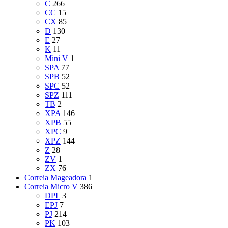
C
266
CC
15
CX
85
D
130
E
27
K
11
Mini V
1
SPA
77
SPB
52
SPC
52
SPZ
111
TB
2
XPA
146
XPB
55
XPC
9
XPZ
144
Z
28
ZV
1
ZX
76
Correia Mageadora
1
Correia Micro V
386
DPL
3
EPJ
7
PJ
214
PK
103