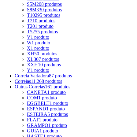
S5M
208 produtos
S8M
330 produtos
T10
295 produtos
T2
10 produtos
T20
1 produto
T5
255 produtos
V
1 produto
W
1 produto
X
1 produto
XH
50 produtos
XL
307 produtos
XXH
10 produtos
Y
1 produto
Correia Variadora
87 produtos
Correias
11.268 produtos
Outras Correias
161 produtos
CANETA
1 produto
COM
1 produto
EGGBELT
1 produto
ESPAND
1 produto
ESTEIRA
5 produtos
FLAT
1 produto
GRAMPO
1 produto
GUIA
1 produto
HASTE
1 produto