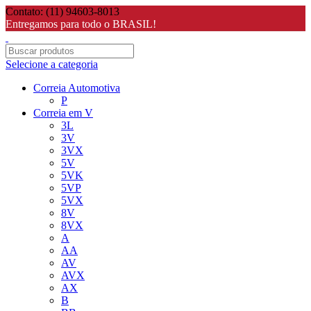
Contato: (11) 94603-8013
Entregamos para todo o BRASIL!
Selecione a categoria
Correia Automotiva
P
Correia em V
3L
3V
3VX
5V
5VK
5VP
5VX
8V
8VX
A
AA
AV
AVX
AX
B