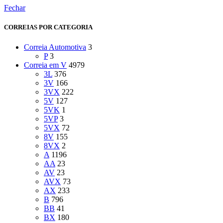
Fechar
CORREIAS POR CATEGORIA
Correia Automotiva
3
P
3
Correia em V
4979
3L
376
3V
166
3VX
222
5V
127
5VK
1
5VP
3
5VX
72
8V
155
8VX
2
A
1196
AA
23
AV
23
AVX
73
AX
233
B
796
BB
41
BX
180