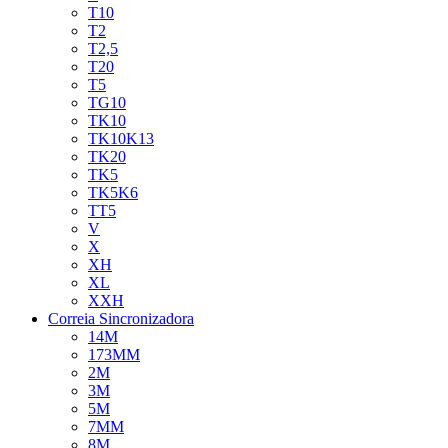
T10
T2
T2,5
T20
T5
TG10
TK10
TK10K13
TK20
TK5
TK5K6
TT5
V
X
XH
XL
XXH
Correia Sincronizadora
14M
173MM
2M
3M
5M
7MM
8M