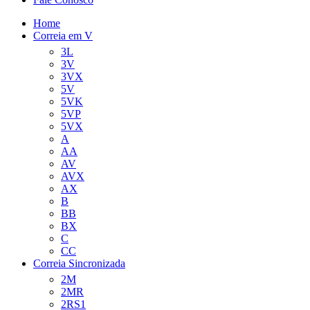
Home
Correia em V
3L
3V
3VX
5V
5VK
5VP
5VX
A
AA
AV
AVX
AX
B
BB
BX
C
CC
Correia Sincronizada
2M
2MR
2RS1