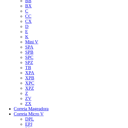
BB
BX
C
CC
CX
D
E
K
Mini V
SPA
SPB
SPC
SPZ
TB
XPA
XPB
XPC
XPZ
Z
ZV
ZX
Correia Mageadora
Correia Micro V
DPL
EPJ