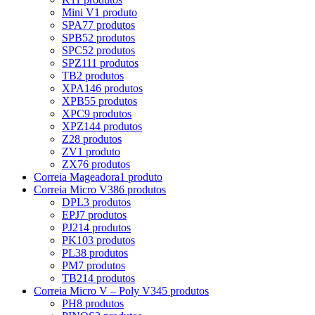
Mini V
1 produto
SPA
77 produtos
SPB
52 produtos
SPC
52 produtos
SPZ
111 produtos
TB
2 produtos
XPA
146 produtos
XPB
55 produtos
XPC
9 produtos
XPZ
144 produtos
Z
28 produtos
ZV
1 produto
ZX
76 produtos
Correia Mageadora
1 produto
Correia Micro V
386 produtos
DPL
3 produtos
EPJ
7 produtos
PJ
214 produtos
PK
103 produtos
PL
38 produtos
PM
7 produtos
TB2
14 produtos
Correia Micro V – Poly V
345 produtos
PH
8 produtos