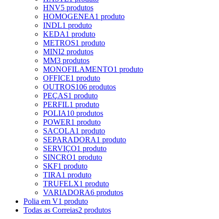
HNV
5 produtos
HOMOGENEA
1 produto
INDL
1 produto
KEDA
1 produto
METROS
1 produto
MINI
2 produtos
MM
3 produtos
MONOFILAMENTO
1 produto
OFFICE
1 produto
OUTROS
106 produtos
PEÇAS
1 produto
PERFIL
1 produto
POLIA
10 produtos
POWER
1 produto
SACOLA
1 produto
SEPARADORA
1 produto
SERVIÇO
1 produto
SINCRO
1 produto
SKF
1 produto
TIRA
1 produto
TRUFELX
1 produto
VARIADORA
6 produtos
Polia em V
1 produto
Todas as Correias
2 produtos