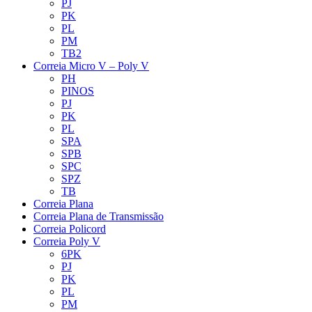
PJ
PK
PL
PM
TB2
Correia Micro V – Poly V
PH
PINOS
PJ
PK
PL
SPA
SPB
SPC
SPZ
TB
Correia Plana
Correia Plana de Transmissão
Correia Policord
Correia Poly V
6PK
PJ
PK
PL
PM