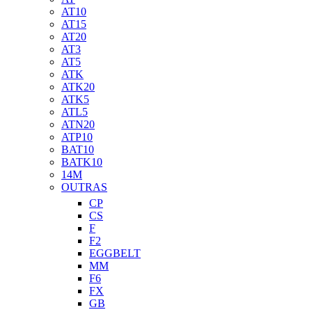
AT10
AT15
AT20
AT3
AT5
ATK
ATK20
ATK5
ATL5
ATN20
ATP10
BAT10
BATK10
14M
OUTRAS
CP
CS
F
F2
EGGBELT
MM
F6
FX
GB