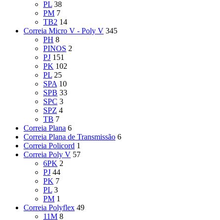
PL
38
PM
7
TB2
14
Correia Micro V - Poly V
345
PH
8
PINOS
2
PJ
151
PK
102
PL
25
SPA
10
SPB
33
SPC
3
SPZ
4
TB
7
Correia Plana
6
Correia Plana de Transmissão
6
Correia Policord
1
Correia Poly V
57
6PK
2
PJ
44
PK
7
PL
3
PM
1
Correia Polyflex
49
11M
8