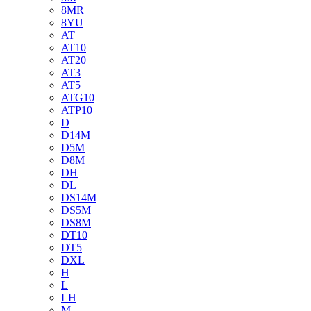
8MR
8YU
AT
AT10
AT20
AT3
AT5
ATG10
ATP10
D
D14M
D5M
D8M
DH
DL
DS14M
DS5M
DS8M
DT10
DT5
DXL
H
L
LH
M