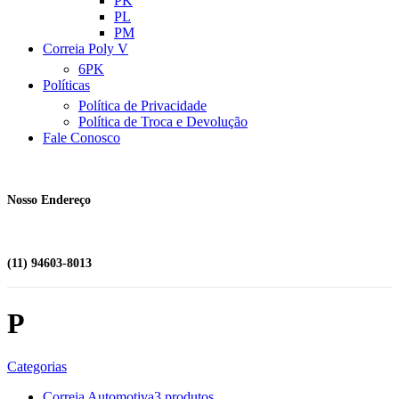
PK
PL
PM
Correia Poly V
6PK
Políticas
Política de Privacidade
Política de Troca e Devolução
Fale Conosco
Nosso Endereço
(11) 94603-8013
P
Categorias
Correia Automotiva
3 produtos