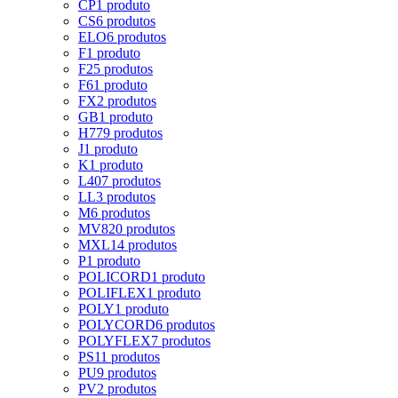
CP
1 produto
CS
6 produtos
ELO
6 produtos
F
1 produto
F2
5 produtos
F6
1 produto
FX
2 produtos
GB
1 produto
H
779 produtos
J
1 produto
K
1 produto
L
407 produtos
LL
3 produtos
M
6 produtos
MV8
20 produtos
MXL
14 produtos
P
1 produto
POLICORD
1 produto
POLIFLEX
1 produto
POLY
1 produto
POLYCORD
6 produtos
POLYFLEX
7 produtos
PS
11 produtos
PU
9 produtos
PV
2 produtos