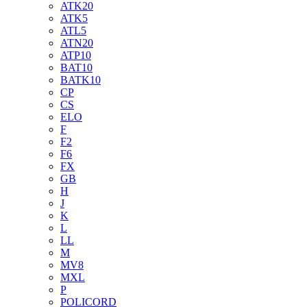
ATK20
ATK5
ATL5
ATN20
ATP10
BAT10
BATK10
CP
CS
ELO
F
F2
F6
FX
GB
H
J
K
L
LL
M
MV8
MXL
P
POLICORD