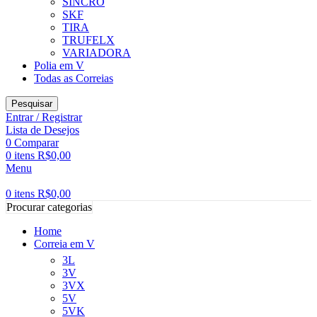
SINCRO
SKF
TIRA
TRUFELX
VARIADORA
Polia em V
Todas as Correias
Pesquisar
Entrar / Registrar
Lista de Desejos
0
Comparar
0
itens
R$
0,00
Menu
0
itens
R$
0,00
Procurar categorias
Home
Correia em V
3L
3V
3VX
5V
5VK