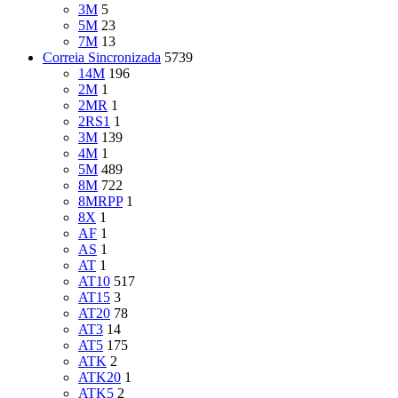
3M
5
5M
23
7M
13
Correia Sincronizada
5739
14M
196
2M
1
2MR
1
2RS1
1
3M
139
4M
1
5M
489
8M
722
8MRPP
1
8X
1
AF
1
AS
1
AT
1
AT10
517
AT15
3
AT20
78
AT3
14
AT5
175
ATK
2
ATK20
1
ATK5
2