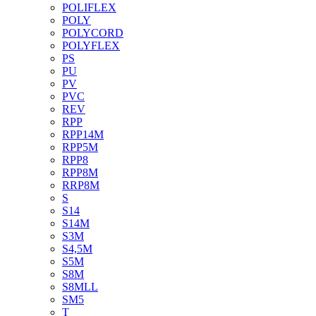
POLIFLEX
POLY
POLYCORD
POLYFLEX
PS
PU
PV
PVC
REV
RPP
RPP14M
RPP5M
RPP8
RPP8M
RRP8M
S
S14
S14M
S3M
S4,5M
S5M
S8M
S8MLL
SM5
T