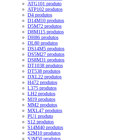
ATG10
1 produto
ATP10
2 produtos
D
4 produtos
D14M
10 produtos
D5M
72 produtos
D8M
115 produtos
DH
86 produtos
DL
80 produtos
DS14M
5 produtos
DS5M
27 produtos
DS8M
31 produtos
DT10
38 produtos
DT5
38 produtos
DXL
22 produtos
H
472 produtos
L
375 produtos
LH
2 produtos
M
19 produtos
MM
2 produtos
MXL
47 produtos
PU
1 produto
S
12 produtos
S14M
40 produtos
S2M
10 produtos
S3M
50 produtos