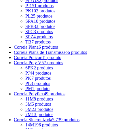
PINOS
2 produtos
PJ
151 produtos
PK
102 produtos
PL
25 produtos
SPA
10 produtos
SPB
33 produtos
SPC
3 produtos
SPZ
4 produtos
TB
7 produtos
Correia Plana
6 produtos
Correia Plana de Transmissão
6 produtos
Correia Policord
1 produto
Correia Poly V
57 produtos
6PK
2 produtos
PJ
44 produtos
PK
7 produtos
PL
3 produtos
PM
1 produto
Correia Polyflex
49 produtos
11M
8 produtos
3M
5 produtos
5M
23 produtos
7M
13 produtos
Correia Sincronizada
5.739 produtos
14M
196 produtos