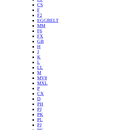
CS
F
F2
EGGBELT
MM
F6
FX
GB
H
J
K
L
LL
M
MV8
MXL
P
CX
D
PH
PJ
PK
PL
PJ