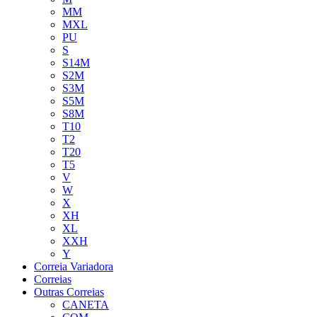
MM
MXL
PU
S
S14M
S2M
S3M
S5M
S8M
T10
T2
T20
T5
V
W
X
XH
XL
XXH
Y
Correia Variadora
Correias
Outras Correias
CANETA