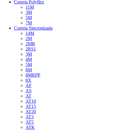
Correia Polyflex
11M
3M
5M
7M
Correia Sincronizada
14M
2M
2MR
2RS1
3M
4M
5M
8M
8MRPP
8X
AF
AS
AT
AT10
AT15
AT20
AT3
AT5
ATK