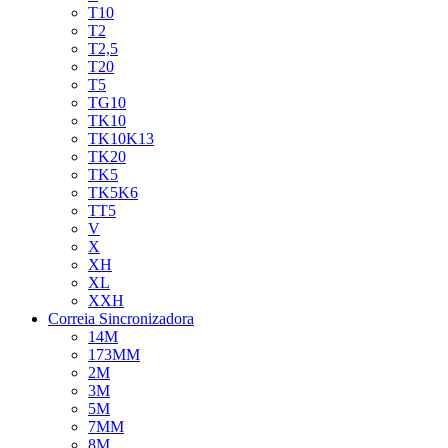
T10
T2
T2,5
T20
T5
TG10
TK10
TK10K13
TK20
TK5
TK5K6
TT5
V
X
XH
XL
XXH
Correia Sincronizadora
14M
173MM
2M
3M
5M
7MM
8M