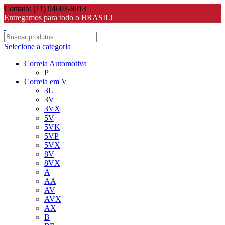
Contato: (11) 94603-8013
Entregamos para todo o BRASIL!
Selecione a categoria
Correia Automotiva
P
Correia em V
3L
3V
3VX
5V
5VK
5VP
5VX
8V
8VX
A
AA
AV
AVX
AX
B