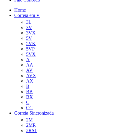
Home
Correia em V
3L
3V
3VX
5V
5VK
5VP
5VX
A
AA
AV
AVX
AX
B
BB
BX
C
CC
Correia Sincronizada
2M
2MR
2RS1