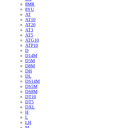
8MR
8YU
AT
AT10
AT20
AT3
AT5
ATG10
ATP10
D
D14M
D5M
D8M
DH
DL
DS14M
DS5M
DS8M
DT10
DT5
DXL
H
L
LH
M