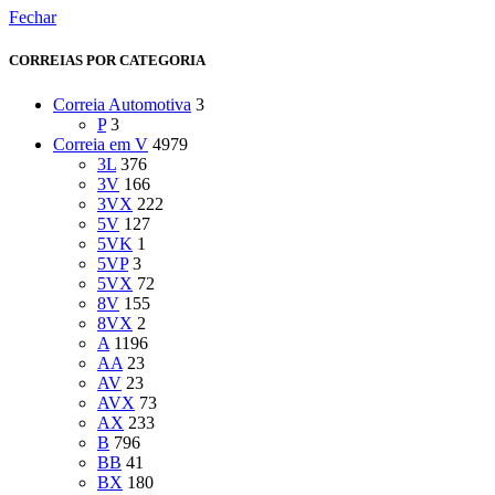
Fechar
CORREIAS POR CATEGORIA
Correia Automotiva
3
P
3
Correia em V
4979
3L
376
3V
166
3VX
222
5V
127
5VK
1
5VP
3
5VX
72
8V
155
8VX
2
A
1196
AA
23
AV
23
AVX
73
AX
233
B
796
BB
41
BX
180