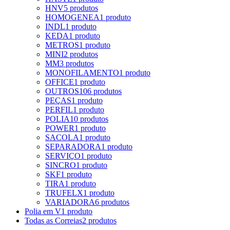
HNV
5 produtos
HOMOGENEA
1 produto
INDL
1 produto
KEDA
1 produto
METROS
1 produto
MINI
2 produtos
MM
3 produtos
MONOFILAMENTO
1 produto
OFFICE
1 produto
OUTROS
106 produtos
PEÇAS
1 produto
PERFIL
1 produto
POLIA
10 produtos
POWER
1 produto
SACOLA
1 produto
SEPARADORA
1 produto
SERVIÇO
1 produto
SINCRO
1 produto
SKF
1 produto
TIRA
1 produto
TRUFELX
1 produto
VARIADORA
6 produtos
Polia em V
1 produto
Todas as Correias
2 produtos