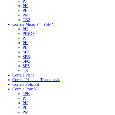
PJ
PK
PL
PM
TB2
Correia Micro V – Poly V
PH
PINOS
PJ
PK
PL
SPA
SPB
SPC
SPZ
TB
Correia Plana
Correia Plana de Transmissão
Correia Policord
Correia Poly V
6PK
PJ
PK
PL
PM