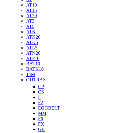
AT10
AT15
AT20
AT3
AT5
ATK
ATK20
ATK5
ATL5
ATN20
ATP10
BAT10
BATK10
14M
OUTRAS
CP
CS
F
F2
EGGBELT
MM
F6
FX
GB