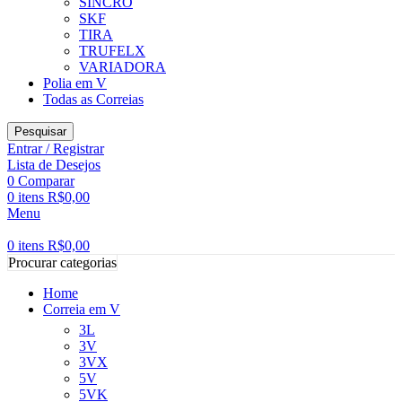
SINCRO
SKF
TIRA
TRUFELX
VARIADORA
Polia em V
Todas as Correias
Pesquisar
Entrar / Registrar
Lista de Desejos
0
Comparar
0
itens
R$
0,00
Menu
0
itens
R$
0,00
Procurar categorias
Home
Correia em V
3L
3V
3VX
5V
5VK