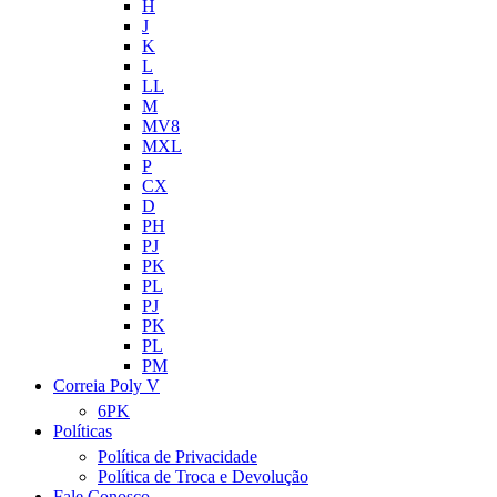
H
J
K
L
LL
M
MV8
MXL
P
CX
D
PH
PJ
PK
PL
PJ
PK
PL
PM
Correia Poly V
6PK
Políticas
Política de Privacidade
Política de Troca e Devolução
Fale Conosco