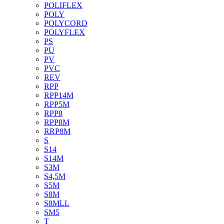
POLIFLEX
POLY
POLYCORD
POLYFLEX
PS
PU
PV
PVC
REV
RPP
RPP14M
RPP5M
RPP8
RPP8M
RRP8M
S
S14
S14M
S3M
S4,5M
S5M
S8M
S8MLL
SM5
T