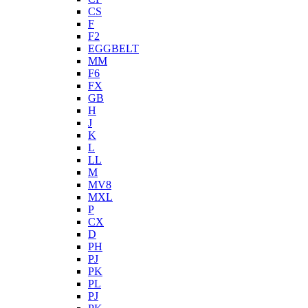
CS
F
F2
EGGBELT
MM
F6
FX
GB
H
J
K
L
LL
M
MV8
MXL
P
CX
D
PH
PJ
PK
PL
PJ