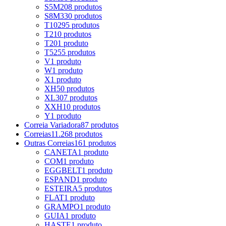
S5M
208 produtos
S8M
330 produtos
T10
295 produtos
T2
10 produtos
T20
1 produto
T5
255 produtos
V
1 produto
W
1 produto
X
1 produto
XH
50 produtos
XL
307 produtos
XXH
10 produtos
Y
1 produto
Correia Variadora
87 produtos
Correias
11.268 produtos
Outras Correias
161 produtos
CANETA
1 produto
COM
1 produto
EGGBELT
1 produto
ESPAND
1 produto
ESTEIRA
5 produtos
FLAT
1 produto
GRAMPO
1 produto
GUIA
1 produto
HASTE
1 produto