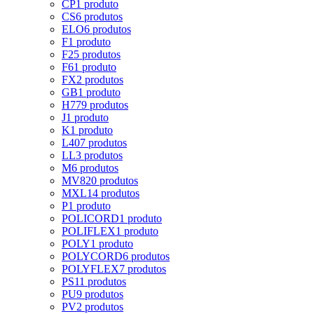
CP
1 produto
CS
6 produtos
ELO
6 produtos
F
1 produto
F2
5 produtos
F6
1 produto
FX
2 produtos
GB
1 produto
H
779 produtos
J
1 produto
K
1 produto
L
407 produtos
LL
3 produtos
M
6 produtos
MV8
20 produtos
MXL
14 produtos
P
1 produto
POLICORD
1 produto
POLIFLEX
1 produto
POLY
1 produto
POLYCORD
6 produtos
POLYFLEX
7 produtos
PS
11 produtos
PU
9 produtos
PV
2 produtos