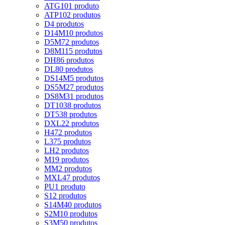
ATG10
1 produto
ATP10
2 produtos
D
4 produtos
D14M
10 produtos
D5M
72 produtos
D8M
115 produtos
DH
86 produtos
DL
80 produtos
DS14M
5 produtos
DS5M
27 produtos
DS8M
31 produtos
DT10
38 produtos
DT5
38 produtos
DXL
22 produtos
H
472 produtos
L
375 produtos
LH
2 produtos
M
19 produtos
MM
2 produtos
MXL
47 produtos
PU
1 produto
S
12 produtos
S14M
40 produtos
S2M
10 produtos
S3M
50 produtos