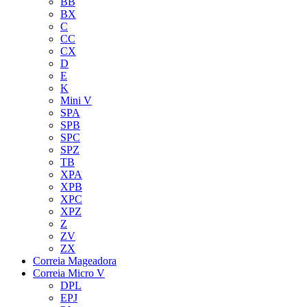
BB
BX
C
CC
CX
D
E
K
Mini V
SPA
SPB
SPC
SPZ
TB
XPA
XPB
XPC
XPZ
Z
ZV
ZX
Correia Mageadora
Correia Micro V
DPL
EPJ