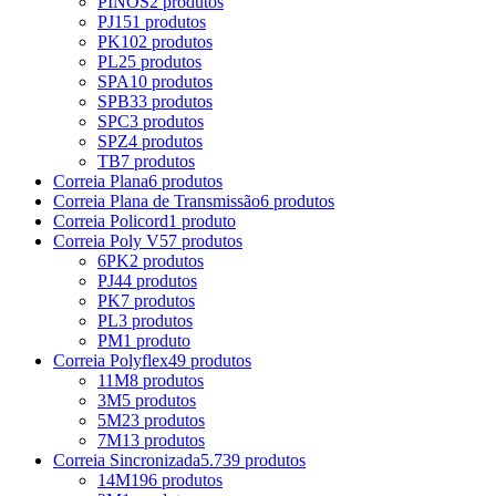
PINOS
2 produtos
PJ
151 produtos
PK
102 produtos
PL
25 produtos
SPA
10 produtos
SPB
33 produtos
SPC
3 produtos
SPZ
4 produtos
TB
7 produtos
Correia Plana
6 produtos
Correia Plana de Transmissão
6 produtos
Correia Policord
1 produto
Correia Poly V
57 produtos
6PK
2 produtos
PJ
44 produtos
PK
7 produtos
PL
3 produtos
PM
1 produto
Correia Polyflex
49 produtos
11M
8 produtos
3M
5 produtos
5M
23 produtos
7M
13 produtos
Correia Sincronizada
5.739 produtos
14M
196 produtos