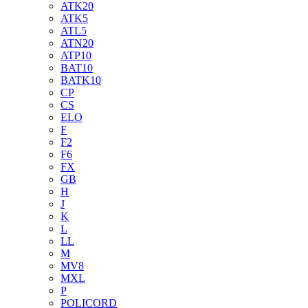
ATK20
ATK5
ATL5
ATN20
ATP10
BAT10
BATK10
CP
CS
ELO
F
F2
F6
FX
GB
H
J
K
L
LL
M
MV8
MXL
P
POLICORD