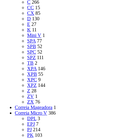
C
266
CC
15
CX
85
D
130
E
27
K
11
Mini V
1
SPA
77
SPB
52
SPC
52
SPZ
111
TB
2
XPA
146
XPB
55
XPC
9
XPZ
144
Z
28
ZV
1
ZX
76
Correia Mageadora
1
Correia Micro V
386
DPL
3
EPJ
7
PJ
214
PK
103