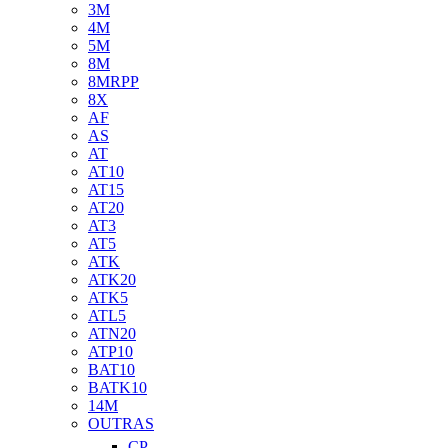
3M
4M
5M
8M
8MRPP
8X
AF
AS
AT
AT10
AT15
AT20
AT3
AT5
ATK
ATK20
ATK5
ATL5
ATN20
ATP10
BAT10
BATK10
14M
OUTRAS
CP