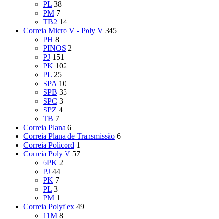
PL
38
PM
7
TB2
14
Correia Micro V - Poly V
345
PH
8
PINOS
2
PJ
151
PK
102
PL
25
SPA
10
SPB
33
SPC
3
SPZ
4
TB
7
Correia Plana
6
Correia Plana de Transmissão
6
Correia Policord
1
Correia Poly V
57
6PK
2
PJ
44
PK
7
PL
3
PM
1
Correia Polyflex
49
11M
8