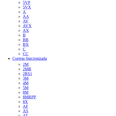
5VP
5VX
A
AA
AV
AVX
AX
B
BB
BX
C
CC
Correia Sincronizada
2M
2MR
2RS1
3M
4M
5M
8M
8MRPP
8X
AF
AS
AT