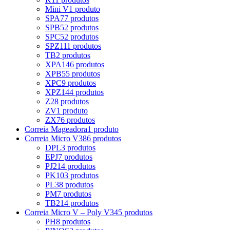
Mini V
1 produto
SPA
77 produtos
SPB
52 produtos
SPC
52 produtos
SPZ
111 produtos
TB
2 produtos
XPA
146 produtos
XPB
55 produtos
XPC
9 produtos
XPZ
144 produtos
Z
28 produtos
ZV
1 produto
ZX
76 produtos
Correia Mageadora
1 produto
Correia Micro V
386 produtos
DPL
3 produtos
EPJ
7 produtos
PJ
214 produtos
PK
103 produtos
PL
38 produtos
PM
7 produtos
TB2
14 produtos
Correia Micro V – Poly V
345 produtos
PH
8 produtos