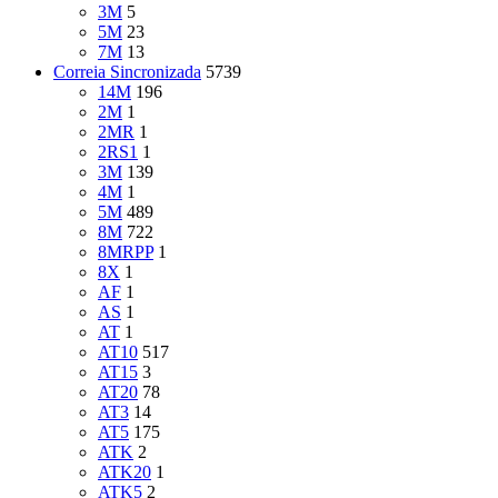
3M
5
5M
23
7M
13
Correia Sincronizada
5739
14M
196
2M
1
2MR
1
2RS1
1
3M
139
4M
1
5M
489
8M
722
8MRPP
1
8X
1
AF
1
AS
1
AT
1
AT10
517
AT15
3
AT20
78
AT3
14
AT5
175
ATK
2
ATK20
1
ATK5
2