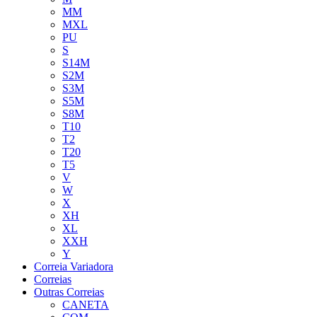
MM
MXL
PU
S
S14M
S2M
S3M
S5M
S8M
T10
T2
T20
T5
V
W
X
XH
XL
XXH
Y
Correia Variadora
Correias
Outras Correias
CANETA