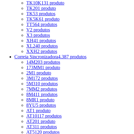
TK10K13
1 produto
TK20
1 produto
TK5
3 produtos
TK5K6
1 produto
TT5
64 produtos
V
2 produtos
X
3 produtos
XH
41 produtos
XL
240 produtos
XXH
2 produtos
Correia Sincronizadora
4.387 produtos
14M
203 produtos
173MM
1 produto
2M
1 produto
3M
172 produtos
5M
310 produtos
7MM
2 produtos
8M
411 produtos
8MR
1 produto
8YU
5 produtos
AT
1 produto
AT10
117 produtos
AT20
1 produto
AT3
11 produtos
AT5
120 produtos