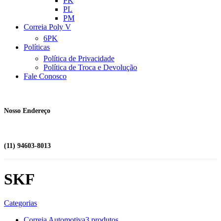
PK
PL
PM
Correia Poly V
6PK
Políticas
Política de Privacidade
Política de Troca e Devolução
Fale Conosco
Nosso Endereço
(11) 94603-8013
SKF
Categorias
Correia Automotiva
3 produtos