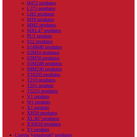
H
472 produtos
L
375 produtos
LH
2 produtos
M
19 produtos
MM
2 produtos
MXL
47 produtos
PU
1 produto
S
12 produtos
S14M
40 produtos
S2M
10 produtos
S3M
50 produtos
S5M
208 produtos
S8M
330 produtos
T10
295 produtos
T2
10 produtos
T20
1 produto
T5
255 produtos
V
1 produto
W
1 produto
X
1 produto
XH
50 produtos
XL
307 produtos
XXH
10 produtos
Y
1 produto
Correia Variadora
87 produtos