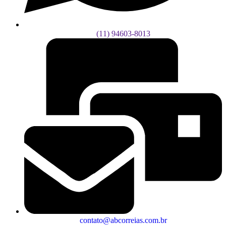
(11) 94603-8013
contato@abcorreias.com.br