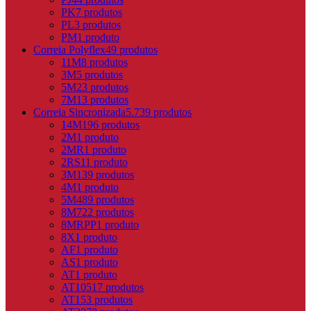
PK
7 produtos
PL
3 produtos
PM
1 produto
Correia Polyflex
49 produtos
11M
8 produtos
3M
5 produtos
5M
23 produtos
7M
13 produtos
Correia Sincronizada
5.739 produtos
14M
196 produtos
2M
1 produto
2MR
1 produto
2RS1
1 produto
3M
139 produtos
4M
1 produto
5M
489 produtos
8M
722 produtos
8MRPP
1 produto
8X
1 produto
AF
1 produto
AS
1 produto
AT
1 produto
AT10
517 produtos
AT15
3 produtos