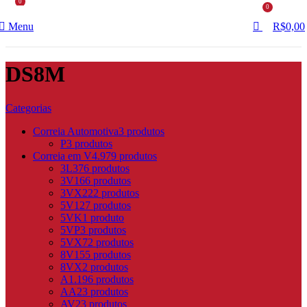
0
0
Menu
R$
0,00
DS8M
Categorias
Correia Automotiva
3 produtos
P
3 produtos
Correia em V
4.979 produtos
3L
376 produtos
3V
166 produtos
3VX
222 produtos
5V
127 produtos
5VK
1 produto
5VP
3 produtos
5VX
72 produtos
8V
155 produtos
8VX
2 produtos
A
1.196 produtos
AA
23 produtos
AV
23 produtos