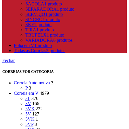
SACOLA
1 produto
SEPARADORA
1 produto
SERVIÇO
1 produto
SINCRO
1 produto
SKF
1 produto
TIRA
1 produto
TRUFELX
1 produto
VARIADORA
6 produtos
Polia em V
1 produto
Todas as Correias
2 produtos
Fechar
CORREIAS POR CATEGORIA
Correia Automotiva
3
P
3
Correia em V
4979
3L
376
3V
166
3VX
222
5V
127
5VK
1
5VP
3