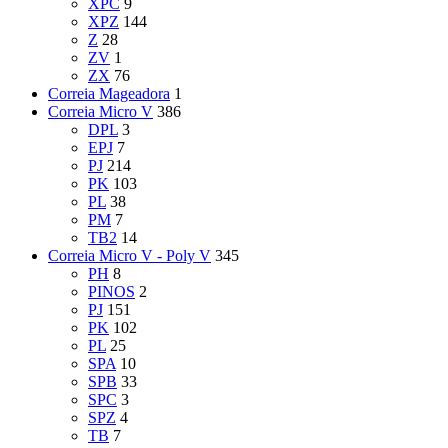
XPC
9
XPZ
144
Z
28
ZV
1
ZX
76
Correia Mageadora
1
Correia Micro V
386
DPL
3
EPJ
7
PJ
214
PK
103
PL
38
PM
7
TB2
14
Correia Micro V - Poly V
345
PH
8
PINOS
2
PJ
151
PK
102
PL
25
SPA
10
SPB
33
SPC
3
SPZ
4
TB
7