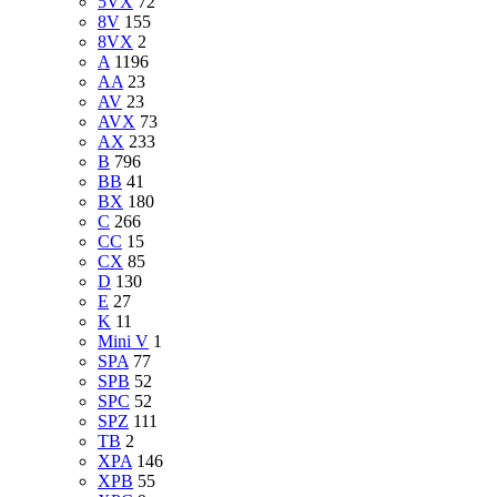
5VX
72
8V
155
8VX
2
A
1196
AA
23
AV
23
AVX
73
AX
233
B
796
BB
41
BX
180
C
266
CC
15
CX
85
D
130
E
27
K
11
Mini V
1
SPA
77
SPB
52
SPC
52
SPZ
111
TB
2
XPA
146
XPB
55