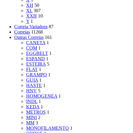
XH
50
XL
307
XXH
10
Y
1
Correia Variadora
87
Correias
11268
Outras Correias
161
CANETA
1
COM
1
EGGBELT
1
ESPAND
1
ESTEIRA
5
FLAT
1
GRAMPO
1
GUIA
1
HASTE
1
HNV
5
HOMOGENEA
1
INDL
1
KEDA
1
METROS
1
MINI
2
MM
3
MONOFILAMENTO
1