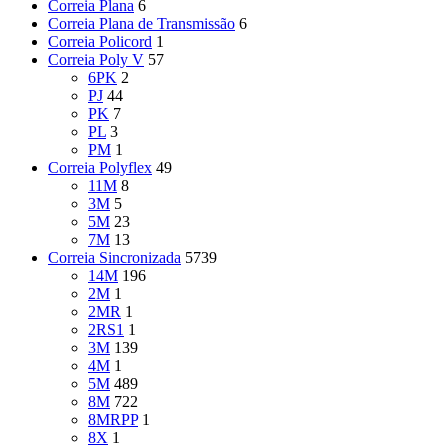
Correia Plana
6
Correia Plana de Transmissão
6
Correia Policord
1
Correia Poly V
57
6PK
2
PJ
44
PK
7
PL
3
PM
1
Correia Polyflex
49
11M
8
3M
5
5M
23
7M
13
Correia Sincronizada
5739
14M
196
2M
1
2MR
1
2RS1
1
3M
139
4M
1
5M
489
8M
722
8MRPP
1
8X
1