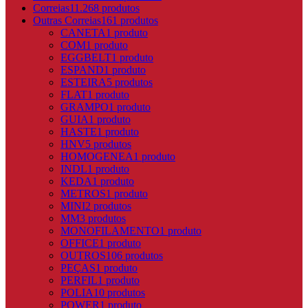
Correias
11.268 produtos
Outras Correias
161 produtos
CANETA
1 produto
COM
1 produto
EGGBELT
1 produto
ESPAND
1 produto
ESTEIRA
5 produtos
FLAT
1 produto
GRAMPO
1 produto
GUIA
1 produto
HASTE
1 produto
HNV
5 produtos
HOMOGENEA
1 produto
INDL
1 produto
KEDA
1 produto
METROS
1 produto
MINI
2 produtos
MM
3 produtos
MONOFILAMENTO
1 produto
OFFICE
1 produto
OUTROS
106 produtos
PEÇAS
1 produto
PERFIL
1 produto
POLIA
10 produtos
POWER
1 produto