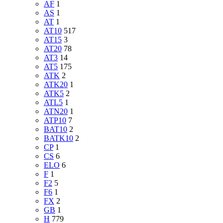
AF
1
AS
1
AT
1
AT10
517
AT15
3
AT20
78
AT3
14
AT5
175
ATK
2
ATK20
1
ATK5
2
ATL5
1
ATN20
1
ATP10
7
BAT10
2
BATK10
2
CP
1
CS
6
ELO
6
F
1
F2
5
F6
1
FX
2
GB
1
H
779