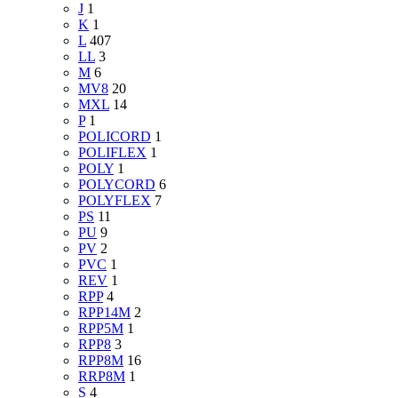
J
1
K
1
L
407
LL
3
M
6
MV8
20
MXL
14
P
1
POLICORD
1
POLIFLEX
1
POLY
1
POLYCORD
6
POLYFLEX
7
PS
11
PU
9
PV
2
PVC
1
REV
1
RPP
4
RPP14M
2
RPP5M
1
RPP8
3
RPP8M
16
RRP8M
1
S
4