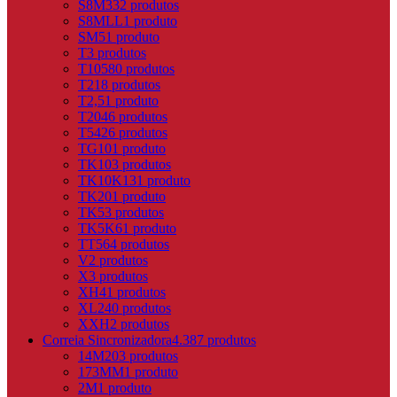
S8M
332 produtos
S8MLL
1 produto
SM5
1 produto
T
3 produtos
T10
580 produtos
T2
18 produtos
T2,5
1 produto
T20
46 produtos
T5
426 produtos
TG10
1 produto
TK10
3 produtos
TK10K13
1 produto
TK20
1 produto
TK5
3 produtos
TK5K6
1 produto
TT5
64 produtos
V
2 produtos
X
3 produtos
XH
41 produtos
XL
240 produtos
XXH
2 produtos
Correia Sincronizadora
4.387 produtos
14M
203 produtos
173MM
1 produto
2M
1 produto