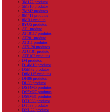
3M
172 produtos
5M
310 produtos
7MM
2 produtos
8M
411 produtos
8MR
1 produto
8YU
5 produtos
AT
1 produto
AT10
117 produtos
AT20
1 produto
AT3
11 produtos
AT5
120 produtos
ATG10
1 produto
ATP10
2 produtos
D
4 produtos
D14M
10 produtos
D5M
72 produtos
D8M
115 produtos
DH
86 produtos
DL
80 produtos
DS14M
5 produtos
DS5M
27 produtos
DS8M
31 produtos
DT10
38 produtos
DT5
38 produtos
DXL
22 produtos