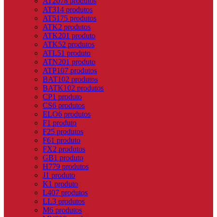
AT20
78 produtos
AT3
14 produtos
AT5
175 produtos
ATK
2 produtos
ATK20
1 produto
ATK5
2 produtos
ATL5
1 produto
ATN20
1 produto
ATP10
7 produtos
BAT10
2 produtos
BATK10
2 produtos
CP
1 produto
CS
6 produtos
ELO
6 produtos
F
1 produto
F2
5 produtos
F6
1 produto
FX
2 produtos
GB
1 produto
H
779 produtos
J
1 produto
K
1 produto
L
407 produtos
LL
3 produtos
M
6 produtos