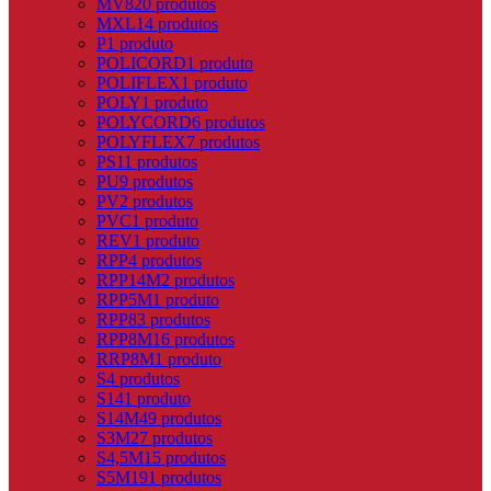
MV8
20 produtos
MXL
14 produtos
P
1 produto
POLICORD
1 produto
POLIFLEX
1 produto
POLY
1 produto
POLYCORD
6 produtos
POLYFLEX
7 produtos
PS
11 produtos
PU
9 produtos
PV
2 produtos
PVC
1 produto
REV
1 produto
RPP
4 produtos
RPP14M
2 produtos
RPP5M
1 produto
RPP8
3 produtos
RPP8M
16 produtos
RRP8M
1 produto
S
4 produtos
S14
1 produto
S14M
49 produtos
S3M
27 produtos
S4,5M
15 produtos
S5M
191 produtos