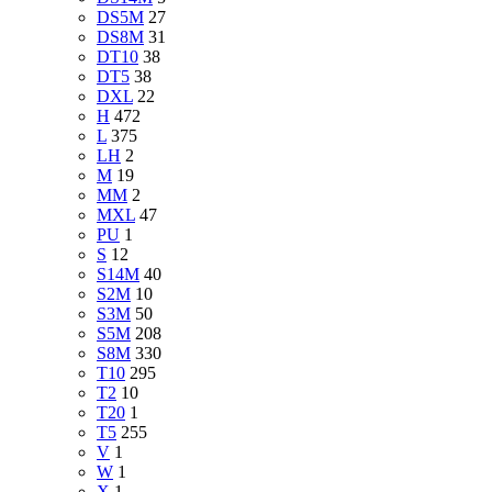
DS5M
27
DS8M
31
DT10
38
DT5
38
DXL
22
H
472
L
375
LH
2
M
19
MM
2
MXL
47
PU
1
S
12
S14M
40
S2M
10
S3M
50
S5M
208
S8M
330
T10
295
T2
10
T20
1
T5
255
V
1
W
1
X
1