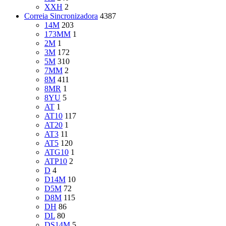
XXH
2
Correia Sincronizadora
4387
14M
203
173MM
1
2M
1
3M
172
5M
310
7MM
2
8M
411
8MR
1
8YU
5
AT
1
AT10
117
AT20
1
AT3
11
AT5
120
ATG10
1
ATP10
2
D
4
D14M
10
D5M
72
D8M
115
DH
86
DL
80
DS14M
5