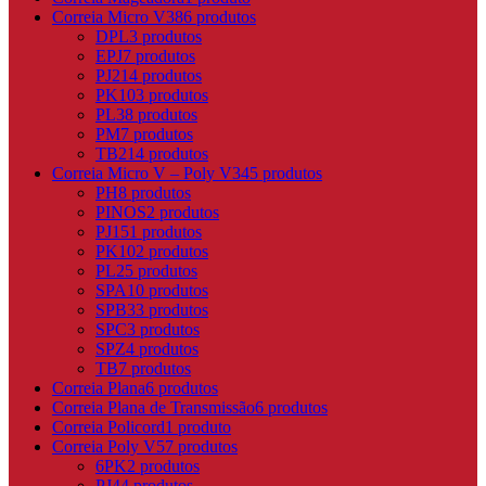
Correia Micro V
386 produtos
DPL
3 produtos
EPJ
7 produtos
PJ
214 produtos
PK
103 produtos
PL
38 produtos
PM
7 produtos
TB2
14 produtos
Correia Micro V – Poly V
345 produtos
PH
8 produtos
PINOS
2 produtos
PJ
151 produtos
PK
102 produtos
PL
25 produtos
SPA
10 produtos
SPB
33 produtos
SPC
3 produtos
SPZ
4 produtos
TB
7 produtos
Correia Plana
6 produtos
Correia Plana de Transmissão
6 produtos
Correia Policord
1 produto
Correia Poly V
57 produtos
6PK
2 produtos
PJ
44 produtos