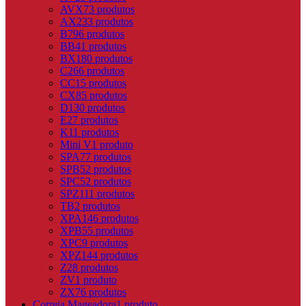
AVX
73 produtos
AX
233 produtos
B
796 produtos
BB
41 produtos
BX
180 produtos
C
266 produtos
CC
15 produtos
CX
85 produtos
D
130 produtos
E
27 produtos
K
11 produtos
Mini V
1 produto
SPA
77 produtos
SPB
52 produtos
SPC
52 produtos
SPZ
111 produtos
TB
2 produtos
XPA
146 produtos
XPB
55 produtos
XPC
9 produtos
XPZ
144 produtos
Z
28 produtos
ZV
1 produto
ZX
76 produtos
Correia Mageadora
1 produto