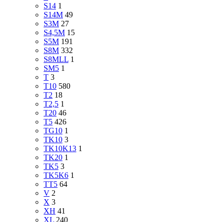
S14
1
S14M
49
S3M
27
S4,5M
15
S5M
191
S8M
332
S8MLL
1
SM5
1
T
3
T10
580
T2
18
T2,5
1
T20
46
T5
426
TG10
1
TK10
3
TK10K13
1
TK20
1
TK5
3
TK5K6
1
TT5
64
V
2
X
3
XH
41
XL
240