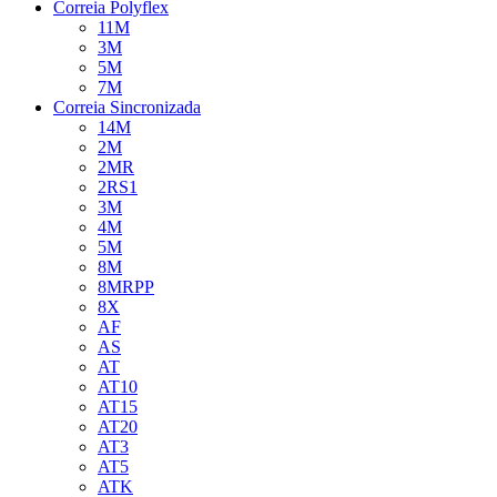
Correia Polyflex
11M
3M
5M
7M
Correia Sincronizada
14M
2M
2MR
2RS1
3M
4M
5M
8M
8MRPP
8X
AF
AS
AT
AT10
AT15
AT20
AT3
AT5
ATK