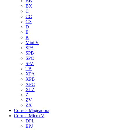
BB
BX
C
CC
CX
D
E
K
Mini V
SPA
SPB
SPC
SPZ
TB
XPA
XPB
XPC
XPZ
Z
ZV
ZX
Correia Mageadora
Correia Micro V
DPL
EPJ