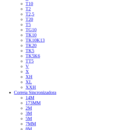
T10
T2
T2,5
T20
T5
TG10
TK10
TK10K13
TK20
TK5
TK5K6
TT5
V
X
XH
XL
XXH
Correia Sincronizadora
14M
173MM
2M
3M
5M
7MM
8M