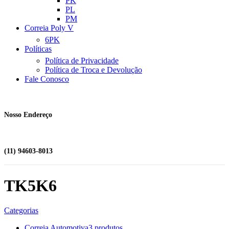
PK
PL
PM
Correia Poly V
6PK
Políticas
Política de Privacidade
Política de Troca e Devolução
Fale Conosco
Nosso Endereço
(11) 94603-8013
TK5K6
Categorias
Correia Automotiva
3 produtos