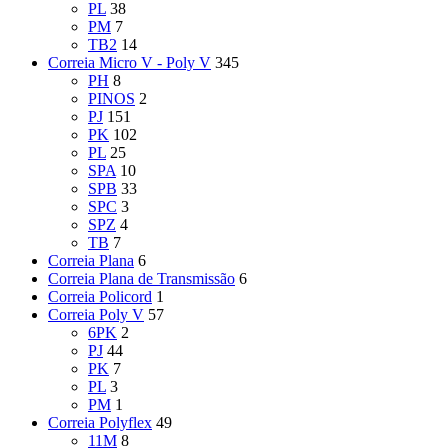
PL
38
PM
7
TB2
14
Correia Micro V - Poly V
345
PH
8
PINOS
2
PJ
151
PK
102
PL
25
SPA
10
SPB
33
SPC
3
SPZ
4
TB
7
Correia Plana
6
Correia Plana de Transmissão
6
Correia Policord
1
Correia Poly V
57
6PK
2
PJ
44
PK
7
PL
3
PM
1
Correia Polyflex
49
11M
8