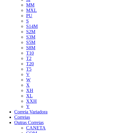
MM
MXL
PU
S
S14M
S2M
S3M
S5M
S8M
T10
T2
T20
T5
V
W
X
XH
XL
XXH
Y
Correia Variadora
Correias
Outras Correias
CANETA