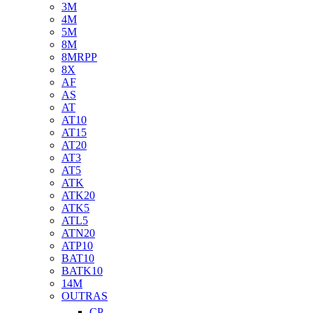
3M
4M
5M
8M
8MRPP
8X
AF
AS
AT
AT10
AT15
AT20
AT3
AT5
ATK
ATK20
ATK5
ATL5
ATN20
ATP10
BAT10
BATK10
14M
OUTRAS
CP