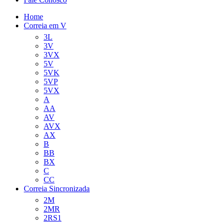
Home
Correia em V
3L
3V
3VX
5V
5VK
5VP
5VX
A
AA
AV
AVX
AX
B
BB
BX
C
CC
Correia Sincronizada
2M
2MR
2RS1