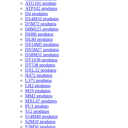
ATG10
1 produto
ATP10
2 produtos
D
4 produtos
D14M
10 produtos
D5M
72 produtos
D8M
115 produtos
DH
86 produtos
DL
80 produtos
DS14M
5 produtos
DS5M
27 produtos
DS8M
31 produtos
DT10
38 produtos
DT5
38 produtos
DXL
22 produtos
H
472 produtos
L
375 produtos
LH
2 produtos
M
19 produtos
MM
2 produtos
MXL
47 produtos
PU
1 produto
S
12 produtos
S14M
40 produtos
S2M
10 produtos
S3M
50 produtos