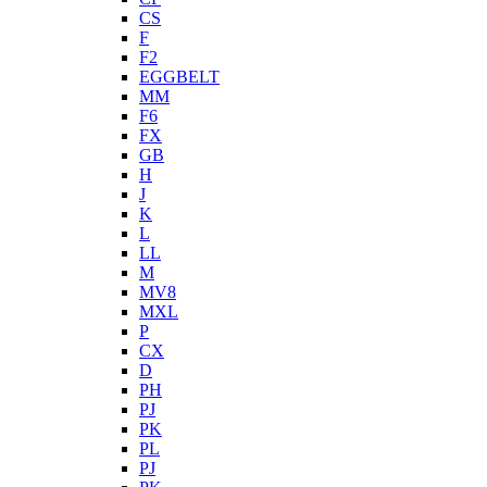
CS
F
F2
EGGBELT
MM
F6
FX
GB
H
J
K
L
LL
M
MV8
MXL
P
CX
D
PH
PJ
PK
PL
PJ