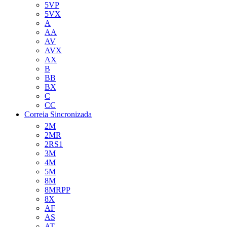
5VP
5VX
A
AA
AV
AVX
AX
B
BB
BX
C
CC
Correia Sincronizada
2M
2MR
2RS1
3M
4M
5M
8M
8MRPP
8X
AF
AS
AT