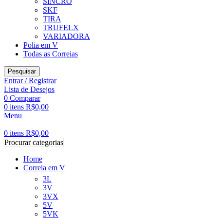
SINCRO
SKF
TIRA
TRUFELX
VARIADORA
Polia em V
Todas as Correias
Pesquisar
Entrar / Registrar
Lista de Desejos
0
Comparar
0
itens
R$
0,00
Menu
0
itens
R$
0,00
Procurar categorias
Home
Correia em V
3L
3V
3VX
5V
5VK