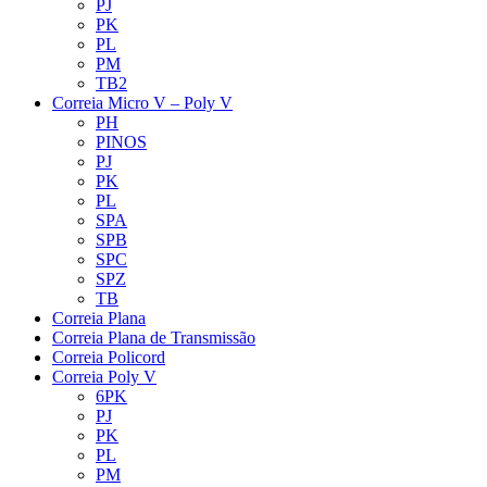
PJ
PK
PL
PM
TB2
Correia Micro V – Poly V
PH
PINOS
PJ
PK
PL
SPA
SPB
SPC
SPZ
TB
Correia Plana
Correia Plana de Transmissão
Correia Policord
Correia Poly V
6PK
PJ
PK
PL
PM