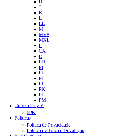
H
J
K
L
LL
M
MV8
MXL
P
CX
D
PH
PJ
PK
PL
PJ
PK
PL
PM
Correia Poly V
6PK
Políticas
Política de Privacidade
Política de Troca e Devolução
Fale Conosco