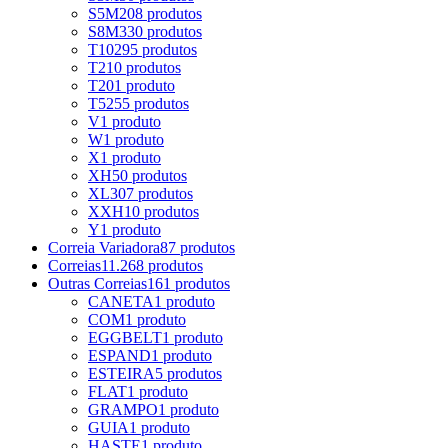
S5M
208 produtos
S8M
330 produtos
T10
295 produtos
T2
10 produtos
T20
1 produto
T5
255 produtos
V
1 produto
W
1 produto
X
1 produto
XH
50 produtos
XL
307 produtos
XXH
10 produtos
Y
1 produto
Correia Variadora
87 produtos
Correias
11.268 produtos
Outras Correias
161 produtos
CANETA
1 produto
COM
1 produto
EGGBELT
1 produto
ESPAND
1 produto
ESTEIRA
5 produtos
FLAT
1 produto
GRAMPO
1 produto
GUIA
1 produto
HASTE
1 produto