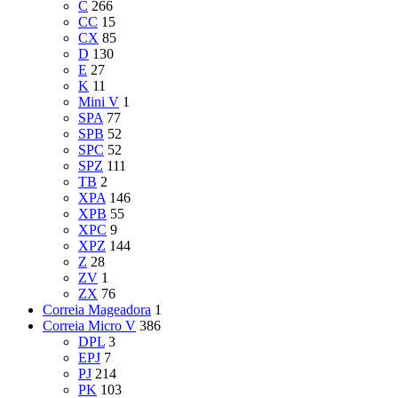
C
266
CC
15
CX
85
D
130
E
27
K
11
Mini V
1
SPA
77
SPB
52
SPC
52
SPZ
111
TB
2
XPA
146
XPB
55
XPC
9
XPZ
144
Z
28
ZV
1
ZX
76
Correia Mageadora
1
Correia Micro V
386
DPL
3
EPJ
7
PJ
214
PK
103