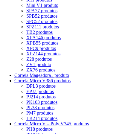
Mini V
1 produto
SPA
77 produtos
SPB
52 produtos
SPC
52 produtos
SPZ
111 produtos
TB
2 produtos
XPA
146 produtos
XPB
55 produtos
XPC
9 produtos
XPZ
144 produtos
Z
28 produtos
ZV
1 produto
ZX
76 produtos
Correia Mageadora
1 produto
Correia Micro V
386 produtos
DPL
3 produtos
EPJ
7 produtos
PJ
214 produtos
PK
103 produtos
PL
38 produtos
PM
7 produtos
TB2
14 produtos
Correia Micro V – Poly V
345 produtos
PH
8 produtos