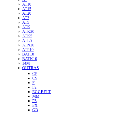
AT10
AT15
AT20
AT3
AT5
ATK
ATK20
ATK5
ATL5
ATN20
ATP10
BAT10
BATK10
14M
OUTRAS
CP
CS
F
F2
EGGBELT
MM
F6
FX
GB