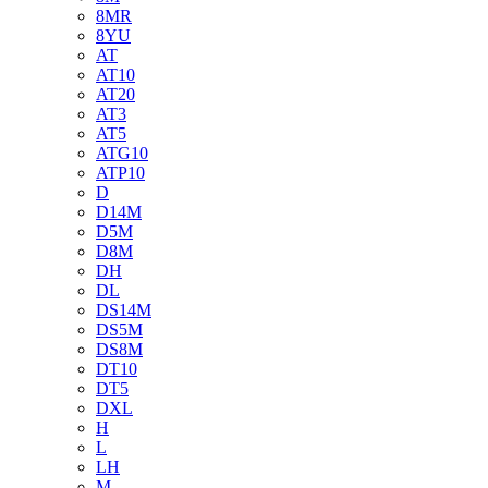
8MR
8YU
AT
AT10
AT20
AT3
AT5
ATG10
ATP10
D
D14M
D5M
D8M
DH
DL
DS14M
DS5M
DS8M
DT10
DT5
DXL
H
L
LH
M