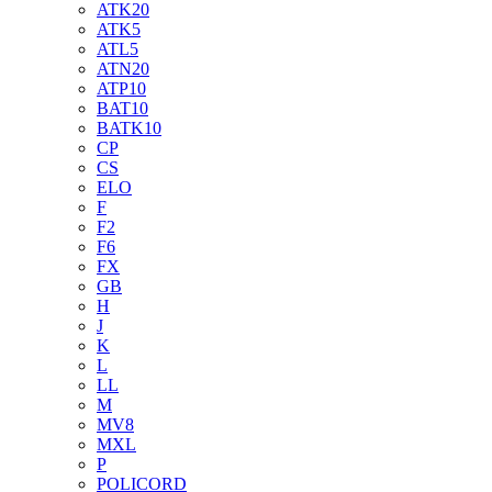
ATK20
ATK5
ATL5
ATN20
ATP10
BAT10
BATK10
CP
CS
ELO
F
F2
F6
FX
GB
H
J
K
L
LL
M
MV8
MXL
P
POLICORD