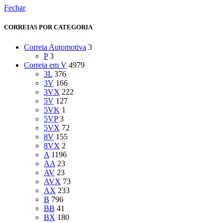
Fechar
CORREIAS POR CATEGORIA
Correia Automotiva
3
P
3
Correia em V
4979
3L
376
3V
166
3VX
222
5V
127
5VK
1
5VP
3
5VX
72
8V
155
8VX
2
A
1196
AA
23
AV
23
AVX
73
AX
233
B
796
BB
41
BX
180