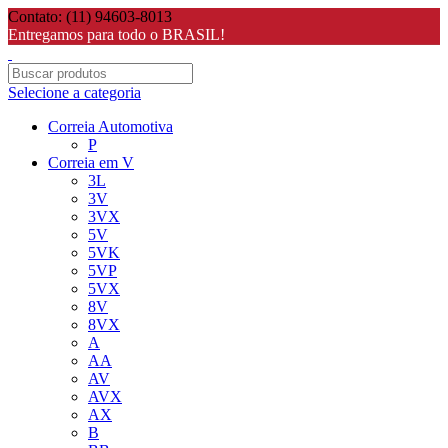
Contato: (11) 94603-8013
Entregamos para todo o BRASIL!
Selecione a categoria
Correia Automotiva
P
Correia em V
3L
3V
3VX
5V
5VK
5VP
5VX
8V
8VX
A
AA
AV
AVX
AX
B