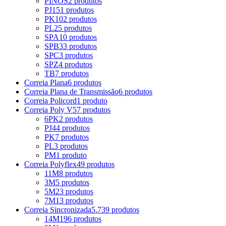
PINOS
2 produtos
PJ
151 produtos
PK
102 produtos
PL
25 produtos
SPA
10 produtos
SPB
33 produtos
SPC
3 produtos
SPZ
4 produtos
TB
7 produtos
Correia Plana
6 produtos
Correia Plana de Transmissão
6 produtos
Correia Policord
1 produto
Correia Poly V
57 produtos
6PK
2 produtos
PJ
44 produtos
PK
7 produtos
PL
3 produtos
PM
1 produto
Correia Polyflex
49 produtos
11M
8 produtos
3M
5 produtos
5M
23 produtos
7M
13 produtos
Correia Sincronizada
5.739 produtos
14M
196 produtos