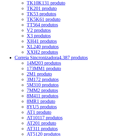
TK10K13
1 produto
TK20
1 produto
TK5
3 produtos
TK5K6
1 produto
TT5
64 produtos
V
2 produtos
X
3 produtos
XH
41 produtos
XL
240 produtos
XXH
2 produtos
Correia Sincronizadora
4.387 produtos
14M
203 produtos
173MM
1 produto
2M
1 produto
3M
172 produtos
5M
310 produtos
7MM
2 produtos
8M
411 produtos
8MR
1 produto
8YU
5 produtos
AT
1 produto
AT10
117 produtos
AT20
1 produto
AT3
11 produtos
AT5
120 produtos