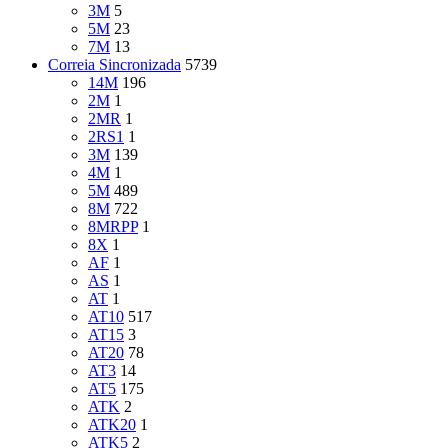
3M
5
5M
23
7M
13
Correia Sincronizada
5739
14M
196
2M
1
2MR
1
2RS1
1
3M
139
4M
1
5M
489
8M
722
8MRPP
1
8X
1
AF
1
AS
1
AT
1
AT10
517
AT15
3
AT20
78
AT3
14
AT5
175
ATK
2
ATK20
1
ATK5
2