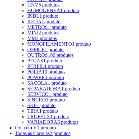
HNV
5 produtos
HOMOGENEA
1 produto
INDL
1 produto
KEDA
1 produto
METROS
1 produto
MINI
2 produtos
MM
3 produtos
MONOFILAMENTO
1 produto
OFFICE
1 produto
OUTROS
106 produtos
PEÇAS
1 produto
PERFIL
1 produto
POLIA
10 produtos
POWER
1 produto
SACOLA
1 produto
SEPARADORA
1 produto
SERVIÇO
1 produto
SINCRO
1 produto
SKF
1 produto
TIRA
1 produto
TRUFELX
1 produto
VARIADORA
6 produtos
Polia em V
1 produto
Todas as Correias
2 produtos