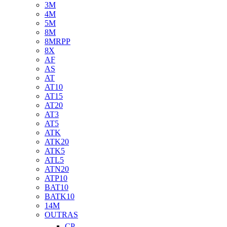
3M
4M
5M
8M
8MRPP
8X
AF
AS
AT
AT10
AT15
AT20
AT3
AT5
ATK
ATK20
ATK5
ATL5
ATN20
ATP10
BAT10
BATK10
14M
OUTRAS
CP