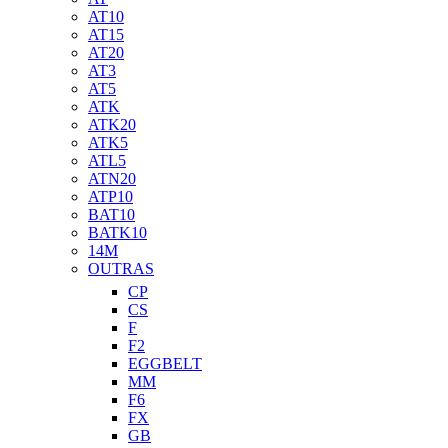
AT10
AT15
AT20
AT3
AT5
ATK
ATK20
ATK5
ATL5
ATN20
ATP10
BAT10
BATK10
14M
OUTRAS
CP
CS
F
F2
EGGBELT
MM
F6
FX
GB