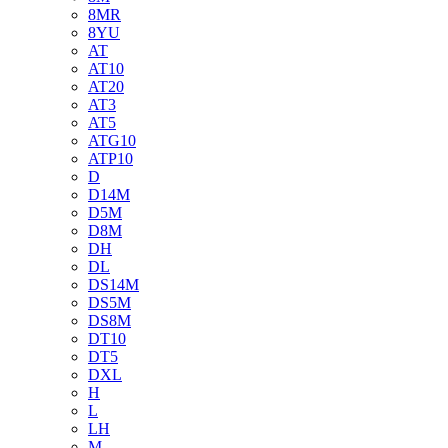
8MR
8YU
AT
AT10
AT20
AT3
AT5
ATG10
ATP10
D
D14M
D5M
D8M
DH
DL
DS14M
DS5M
DS8M
DT10
DT5
DXL
H
L
LH
M