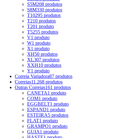
S5M
208 produtos
S8M
330 produtos
T10
295 produtos
T2
10 produtos
T20
1 produto
T5
255 produtos
V
1 produto
W
1 produto
X
1 produto
XH
50 produtos
XL
307 produtos
XXH
10 produtos
Y
1 produto
Correia Variadora
87 produtos
Correias
11.268 produtos
Outras Correias
161 produtos
CANETA
1 produto
COM
1 produto
EGGBELT
1 produto
ESPAND
1 produto
ESTEIRA
5 produtos
FLAT
1 produto
GRAMPO
1 produto
GUIA
1 produto
HASTE
1 produto