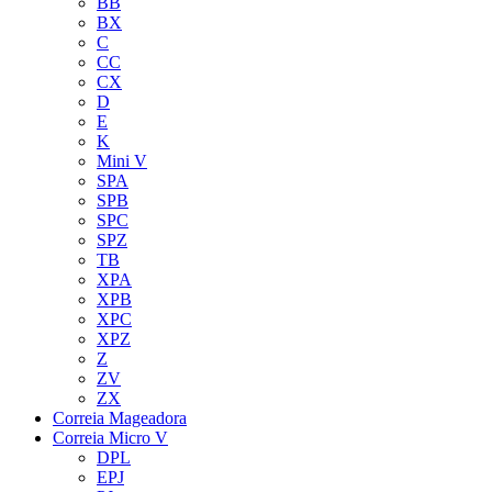
BB
BX
C
CC
CX
D
E
K
Mini V
SPA
SPB
SPC
SPZ
TB
XPA
XPB
XPC
XPZ
Z
ZV
ZX
Correia Mageadora
Correia Micro V
DPL
EPJ