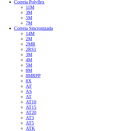
Correia Polyflex
11M
3M
5M
7M
Correia Sincronizada
14M
2M
2MR
2RS1
3M
4M
5M
8M
8MRPP
8X
AF
AS
AT
AT10
AT15
AT20
AT3
AT5
ATK