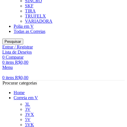
SINCRO
SKF
TIRA
TRUFELX
VARIADORA
Polia em V
Todas as Correias
Pesquisar
Entrar / Registrar
Lista de Desejos
0
Comparar
0
itens
R$
0,00
Menu
0
itens
R$
0,00
Procurar categorias
Home
Correia em V
3L
3V
3VX
5V
5VK