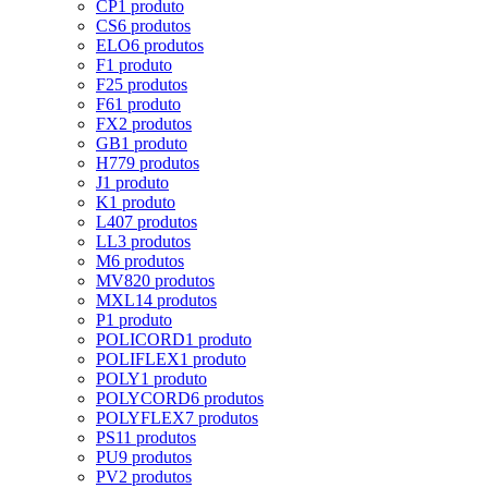
CP
1 produto
CS
6 produtos
ELO
6 produtos
F
1 produto
F2
5 produtos
F6
1 produto
FX
2 produtos
GB
1 produto
H
779 produtos
J
1 produto
K
1 produto
L
407 produtos
LL
3 produtos
M
6 produtos
MV8
20 produtos
MXL
14 produtos
P
1 produto
POLICORD
1 produto
POLIFLEX
1 produto
POLY
1 produto
POLYCORD
6 produtos
POLYFLEX
7 produtos
PS
11 produtos
PU
9 produtos
PV
2 produtos