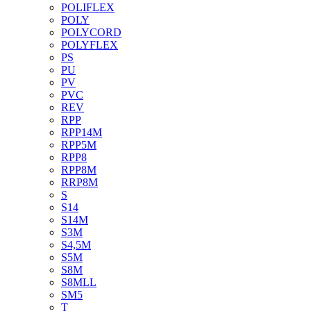
POLIFLEX
POLY
POLYCORD
POLYFLEX
PS
PU
PV
PVC
REV
RPP
RPP14M
RPP5M
RPP8
RPP8M
RRP8M
S
S14
S14M
S3M
S4,5M
S5M
S8M
S8MLL
SM5
T