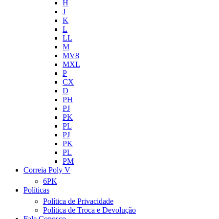
H
J
K
L
LL
M
MV8
MXL
P
CX
D
PH
PJ
PK
PL
PJ
PK
PL
PM
Correia Poly V
6PK
Políticas
Política de Privacidade
Política de Troca e Devolução
Fale Conosco