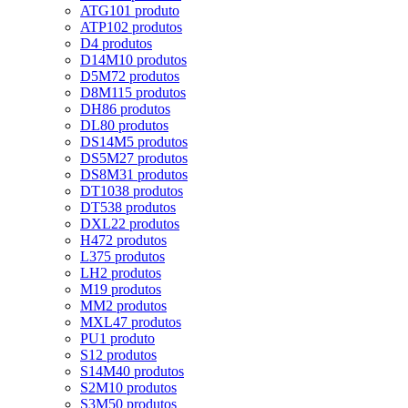
ATG10
1 produto
ATP10
2 produtos
D
4 produtos
D14M
10 produtos
D5M
72 produtos
D8M
115 produtos
DH
86 produtos
DL
80 produtos
DS14M
5 produtos
DS5M
27 produtos
DS8M
31 produtos
DT10
38 produtos
DT5
38 produtos
DXL
22 produtos
H
472 produtos
L
375 produtos
LH
2 produtos
M
19 produtos
MM
2 produtos
MXL
47 produtos
PU
1 produto
S
12 produtos
S14M
40 produtos
S2M
10 produtos
S3M
50 produtos