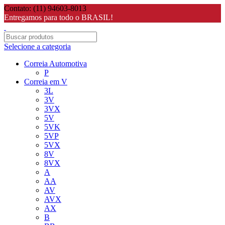
Contato: (11) 94603-8013
Entregamos para todo o BRASIL!
Selecione a categoria
Correia Automotiva
P
Correia em V
3L
3V
3VX
5V
5VK
5VP
5VX
8V
8VX
A
AA
AV
AVX
AX
B