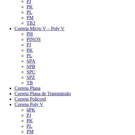
PJ
PK
PL
PM
TB2
Correia Micro V – Poly V
PH
PINOS
PJ
PK
PL
SPA
SPB
SPC
SPZ
TB
Correia Plana
Correia Plana de Transmissão
Correia Policord
Correia Poly V
6PK
PJ
PK
PL
PM