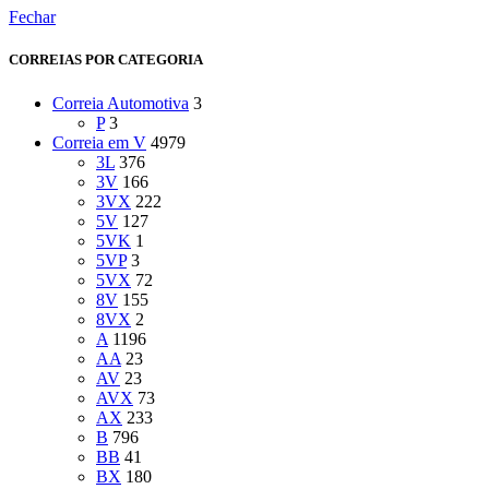
Fechar
CORREIAS POR CATEGORIA
Correia Automotiva
3
P
3
Correia em V
4979
3L
376
3V
166
3VX
222
5V
127
5VK
1
5VP
3
5VX
72
8V
155
8VX
2
A
1196
AA
23
AV
23
AVX
73
AX
233
B
796
BB
41
BX
180