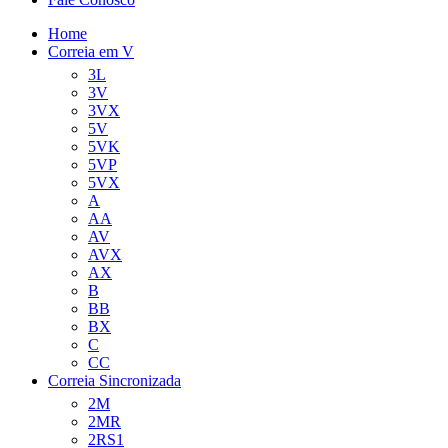
Home
Correia em V
3L
3V
3VX
5V
5VK
5VP
5VX
A
AA
AV
AVX
AX
B
BB
BX
C
CC
Correia Sincronizada
2M
2MR
2RS1