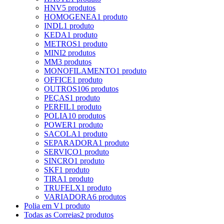
HNV
5 produtos
HOMOGENEA
1 produto
INDL
1 produto
KEDA
1 produto
METROS
1 produto
MINI
2 produtos
MM
3 produtos
MONOFILAMENTO
1 produto
OFFICE
1 produto
OUTROS
106 produtos
PEÇAS
1 produto
PERFIL
1 produto
POLIA
10 produtos
POWER
1 produto
SACOLA
1 produto
SEPARADORA
1 produto
SERVIÇO
1 produto
SINCRO
1 produto
SKF
1 produto
TIRA
1 produto
TRUFELX
1 produto
VARIADORA
6 produtos
Polia em V
1 produto
Todas as Correias
2 produtos