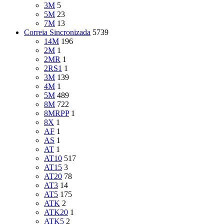
3M
5
5M
23
7M
13
Correia Sincronizada
5739
14M
196
2M
1
2MR
1
2RS1
1
3M
139
4M
1
5M
489
8M
722
8MRPP
1
8X
1
AF
1
AS
1
AT
1
AT10
517
AT15
3
AT20
78
AT3
14
AT5
175
ATK
2
ATK20
1
ATK5
2