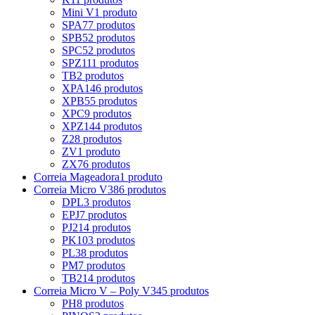
Mini V
1 produto
SPA
77 produtos
SPB
52 produtos
SPC
52 produtos
SPZ
111 produtos
TB
2 produtos
XPA
146 produtos
XPB
55 produtos
XPC
9 produtos
XPZ
144 produtos
Z
28 produtos
ZV
1 produto
ZX
76 produtos
Correia Mageadora
1 produto
Correia Micro V
386 produtos
DPL
3 produtos
EPJ
7 produtos
PJ
214 produtos
PK
103 produtos
PL
38 produtos
PM
7 produtos
TB2
14 produtos
Correia Micro V – Poly V
345 produtos
PH
8 produtos