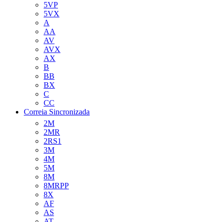
5VP
5VX
A
AA
AV
AVX
AX
B
BB
BX
C
CC
Correia Sincronizada
2M
2MR
2RS1
3M
4M
5M
8M
8MRPP
8X
AF
AS
AT