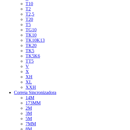
T10
T2
T2,5
T20
T5
TG10
TK10
TK10K13
TK20
TK5
TK5K6
TT5
V
X
XH
XL
XXH
Correia Sincronizadora
14M
173MM
2M
3M
5M
7MM
8M