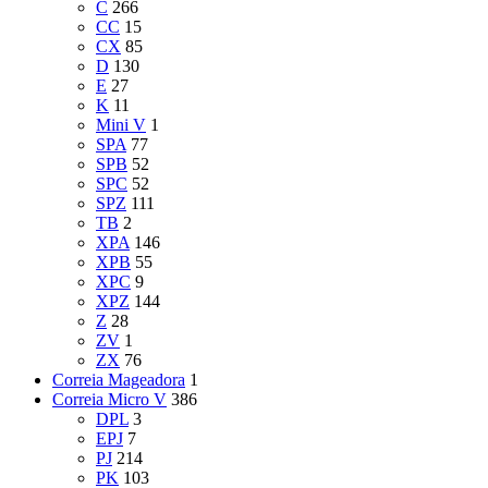
C
266
CC
15
CX
85
D
130
E
27
K
11
Mini V
1
SPA
77
SPB
52
SPC
52
SPZ
111
TB
2
XPA
146
XPB
55
XPC
9
XPZ
144
Z
28
ZV
1
ZX
76
Correia Mageadora
1
Correia Micro V
386
DPL
3
EPJ
7
PJ
214
PK
103