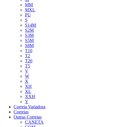
MM
MXL
PU
S
S14M
S2M
S3M
S5M
S8M
T10
T2
T20
T5
V
W
X
XH
XL
XXH
Y
Correia Variadora
Correias
Outras Correias
CANETA