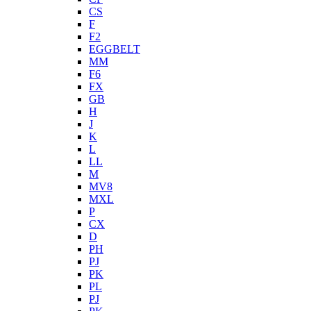
CS
F
F2
EGGBELT
MM
F6
FX
GB
H
J
K
L
LL
M
MV8
MXL
P
CX
D
PH
PJ
PK
PL
PJ