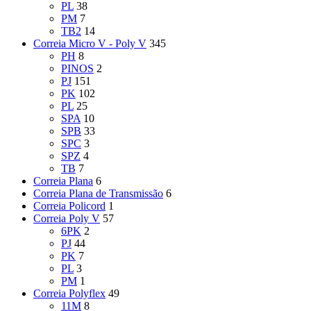
PL
38
PM
7
TB2
14
Correia Micro V - Poly V
345
PH
8
PINOS
2
PJ
151
PK
102
PL
25
SPA
10
SPB
33
SPC
3
SPZ
4
TB
7
Correia Plana
6
Correia Plana de Transmissão
6
Correia Policord
1
Correia Poly V
57
6PK
2
PJ
44
PK
7
PL
3
PM
1
Correia Polyflex
49
11M
8