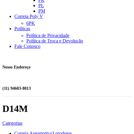
PK
PL
PM
Correia Poly V
6PK
Políticas
Política de Privacidade
Política de Troca e Devolução
Fale Conosco
Nosso Endereço
(11) 94603-8013
D14M
Categorias
Correia Automotiva
3 produtos