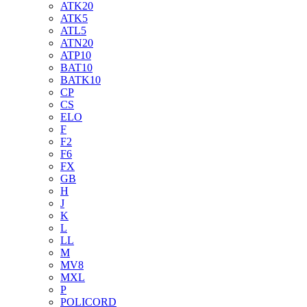
ATK20
ATK5
ATL5
ATN20
ATP10
BAT10
BATK10
CP
CS
ELO
F
F2
F6
FX
GB
H
J
K
L
LL
M
MV8
MXL
P
POLICORD