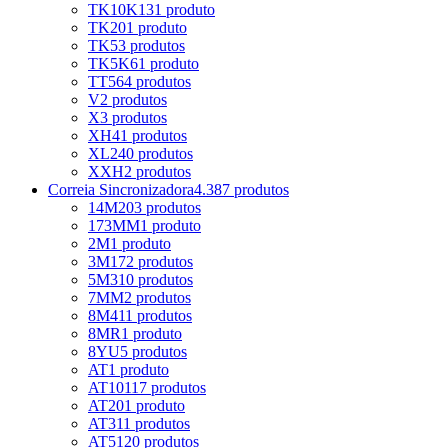
TK10K13
1 produto
TK20
1 produto
TK5
3 produtos
TK5K6
1 produto
TT5
64 produtos
V
2 produtos
X
3 produtos
XH
41 produtos
XL
240 produtos
XXH
2 produtos
Correia Sincronizadora
4.387 produtos
14M
203 produtos
173MM
1 produto
2M
1 produto
3M
172 produtos
5M
310 produtos
7MM
2 produtos
8M
411 produtos
8MR
1 produto
8YU
5 produtos
AT
1 produto
AT10
117 produtos
AT20
1 produto
AT3
11 produtos
AT5
120 produtos