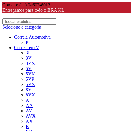
Contato: (11) 94603-8013
Entregamos para todo o BRASIL!
Selecione a categoria
Correia Automotiva
P
Correia em V
3L
3V
3VX
5V
5VK
5VP
5VX
8V
8VX
A
AA
AV
AVX
AX
B