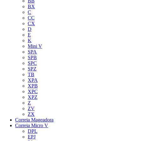
BB
BX
C
CC
CX
D
E
K
Mini V
SPA
SPB
SPC
SPZ
TB
XPA
XPB
XPC
XPZ
Z
ZV
ZX
Correia Mageadora
Correia Micro V
DPL
EPJ