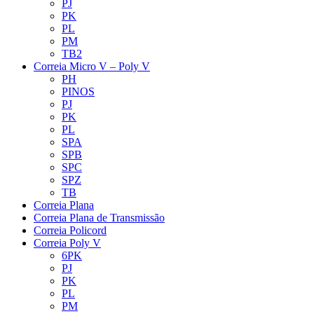
PJ
PK
PL
PM
TB2
Correia Micro V – Poly V
PH
PINOS
PJ
PK
PL
SPA
SPB
SPC
SPZ
TB
Correia Plana
Correia Plana de Transmissão
Correia Policord
Correia Poly V
6PK
PJ
PK
PL
PM