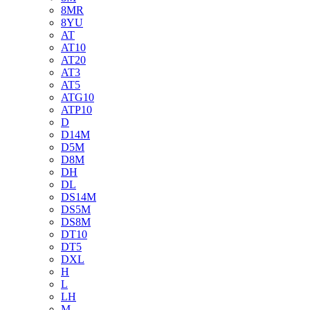
8MR
8YU
AT
AT10
AT20
AT3
AT5
ATG10
ATP10
D
D14M
D5M
D8M
DH
DL
DS14M
DS5M
DS8M
DT10
DT5
DXL
H
L
LH
M