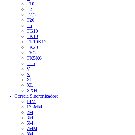
T10
T2
T2,5
T20
T5
TG10
TK10
TK10K13
TK20
TK5
TK5K6
TT5
V
X
XH
XL
XXH
Correia Sincronizadora
14M
173MM
2M
3M
5M
7MM
8M