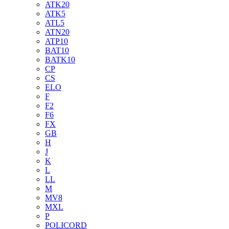
ATK20
ATK5
ATL5
ATN20
ATP10
BAT10
BATK10
CP
CS
ELO
F
F2
F6
FX
GB
H
J
K
L
LL
M
MV8
MXL
P
POLICORD