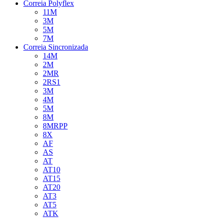
Correia Polyflex
11M
3M
5M
7M
Correia Sincronizada
14M
2M
2MR
2RS1
3M
4M
5M
8M
8MRPP
8X
AF
AS
AT
AT10
AT15
AT20
AT3
AT5
ATK