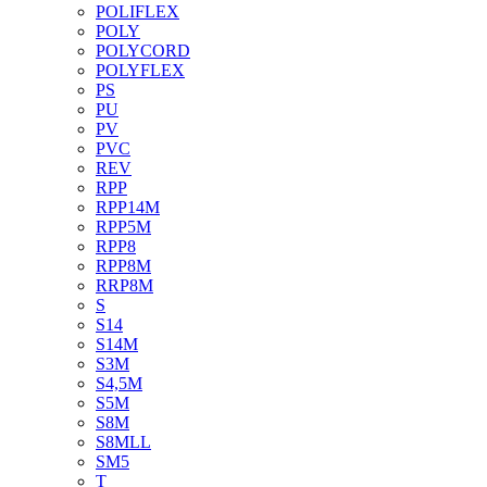
POLIFLEX
POLY
POLYCORD
POLYFLEX
PS
PU
PV
PVC
REV
RPP
RPP14M
RPP5M
RPP8
RPP8M
RRP8M
S
S14
S14M
S3M
S4,5M
S5M
S8M
S8MLL
SM5
T