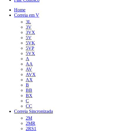
Home
Correia em V
3L
3V
3VX
5V
5VK
5VP
5VX
A
AA
AV
AVX
AX
B
BB
BX
C
CC
Correia Sincronizada
2M
2MR
2RS1