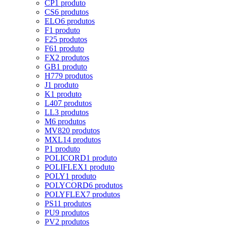
CP
1 produto
CS
6 produtos
ELO
6 produtos
F
1 produto
F2
5 produtos
F6
1 produto
FX
2 produtos
GB
1 produto
H
779 produtos
J
1 produto
K
1 produto
L
407 produtos
LL
3 produtos
M
6 produtos
MV8
20 produtos
MXL
14 produtos
P
1 produto
POLICORD
1 produto
POLIFLEX
1 produto
POLY
1 produto
POLYCORD
6 produtos
POLYFLEX
7 produtos
PS
11 produtos
PU
9 produtos
PV
2 produtos