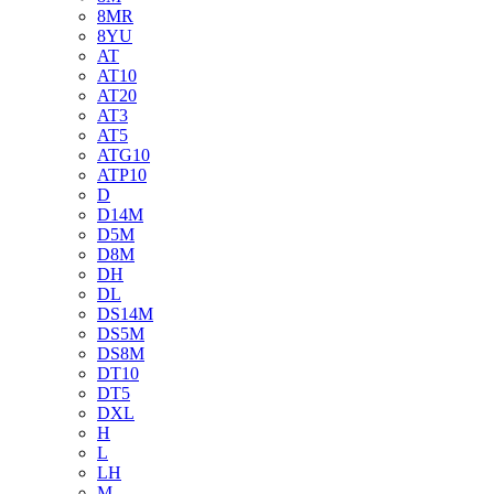
8MR
8YU
AT
AT10
AT20
AT3
AT5
ATG10
ATP10
D
D14M
D5M
D8M
DH
DL
DS14M
DS5M
DS8M
DT10
DT5
DXL
H
L
LH
M