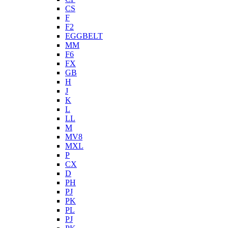
CS
F
F2
EGGBELT
MM
F6
FX
GB
H
J
K
L
LL
M
MV8
MXL
P
CX
D
PH
PJ
PK
PL
PJ