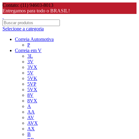
Contato: (11) 94603-8013
Entregamos para todo o BRASIL!
Selecione a categoria
Correia Automotiva
P
Correia em V
3L
3V
3VX
5V
5VK
5VP
5VX
8V
8VX
A
AA
AV
AVX
AX
B