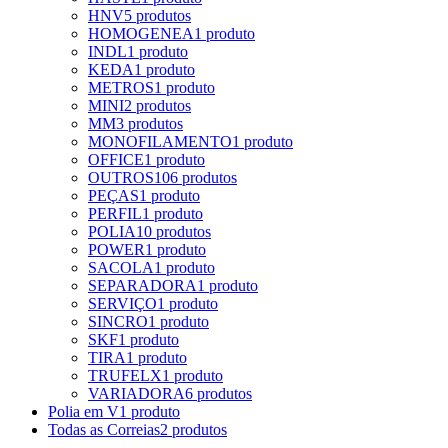
HNV
5 produtos
HOMOGENEA
1 produto
INDL
1 produto
KEDA
1 produto
METROS
1 produto
MINI
2 produtos
MM
3 produtos
MONOFILAMENTO
1 produto
OFFICE
1 produto
OUTROS
106 produtos
PEÇAS
1 produto
PERFIL
1 produto
POLIA
10 produtos
POWER
1 produto
SACOLA
1 produto
SEPARADORA
1 produto
SERVIÇO
1 produto
SINCRO
1 produto
SKF
1 produto
TIRA
1 produto
TRUFELX
1 produto
VARIADORA
6 produtos
Polia em V
1 produto
Todas as Correias
2 produtos