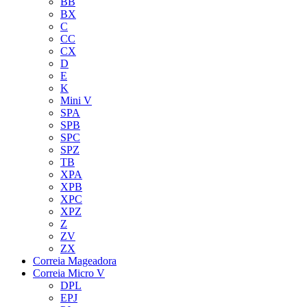
BB
BX
C
CC
CX
D
E
K
Mini V
SPA
SPB
SPC
SPZ
TB
XPA
XPB
XPC
XPZ
Z
ZV
ZX
Correia Mageadora
Correia Micro V
DPL
EPJ