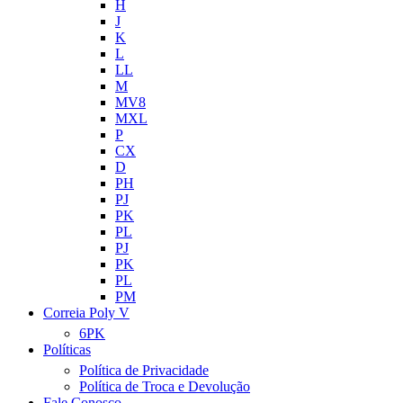
H
J
K
L
LL
M
MV8
MXL
P
CX
D
PH
PJ
PK
PL
PJ
PK
PL
PM
Correia Poly V
6PK
Políticas
Política de Privacidade
Política de Troca e Devolução
Fale Conosco