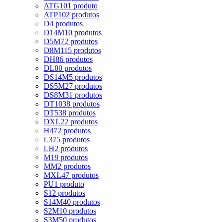
ATG10
1 produto
ATP10
2 produtos
D
4 produtos
D14M
10 produtos
D5M
72 produtos
D8M
115 produtos
DH
86 produtos
DL
80 produtos
DS14M
5 produtos
DS5M
27 produtos
DS8M
31 produtos
DT10
38 produtos
DT5
38 produtos
DXL
22 produtos
H
472 produtos
L
375 produtos
LH
2 produtos
M
19 produtos
MM
2 produtos
MXL
47 produtos
PU
1 produto
S
12 produtos
S14M
40 produtos
S2M
10 produtos
S3M
50 produtos