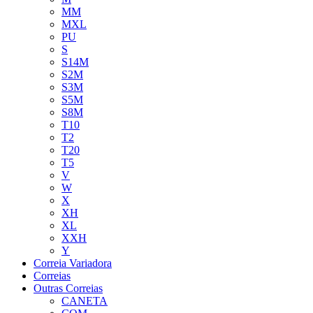
MM
MXL
PU
S
S14M
S2M
S3M
S5M
S8M
T10
T2
T20
T5
V
W
X
XH
XL
XXH
Y
Correia Variadora
Correias
Outras Correias
CANETA