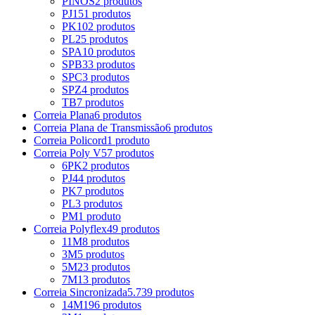
PINOS
2 produtos
PJ
151 produtos
PK
102 produtos
PL
25 produtos
SPA
10 produtos
SPB
33 produtos
SPC
3 produtos
SPZ
4 produtos
TB
7 produtos
Correia Plana
6 produtos
Correia Plana de Transmissão
6 produtos
Correia Policord
1 produto
Correia Poly V
57 produtos
6PK
2 produtos
PJ
44 produtos
PK
7 produtos
PL
3 produtos
PM
1 produto
Correia Polyflex
49 produtos
11M
8 produtos
3M
5 produtos
5M
23 produtos
7M
13 produtos
Correia Sincronizada
5.739 produtos
14M
196 produtos