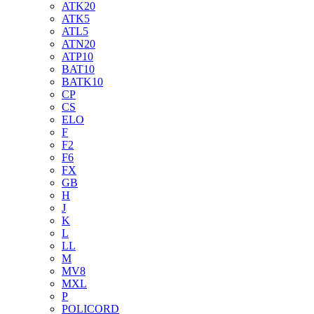
ATK20
ATK5
ATL5
ATN20
ATP10
BAT10
BATK10
CP
CS
ELO
F
F2
F6
FX
GB
H
J
K
L
LL
M
MV8
MXL
P
POLICORD