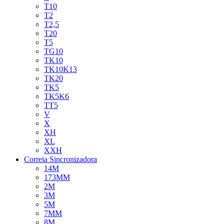
T10
T2
T2,5
T20
T5
TG10
TK10
TK10K13
TK20
TK5
TK5K6
TT5
V
X
XH
XL
XXH
Correia Sincronizadora
14M
173MM
2M
3M
5M
7MM
8M