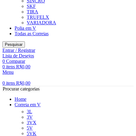
SINCRO
SKF
TIRA
TRUFELX
VARIADORA
Polia em V
Todas as Correias
Pesquisar
Entrar / Registrar
Lista de Desejos
0
Comparar
0
itens
R$
0,00
Menu
0
itens
R$
0,00
Procurar categorias
Home
Correia em V
3L
3V
3VX
5V
5VK