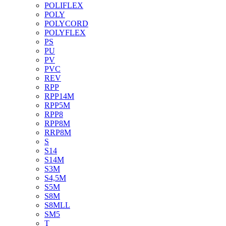
POLIFLEX
POLY
POLYCORD
POLYFLEX
PS
PU
PV
PVC
REV
RPP
RPP14M
RPP5M
RPP8
RPP8M
RRP8M
S
S14
S14M
S3M
S4,5M
S5M
S8M
S8MLL
SM5
T