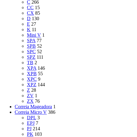
C
266
CC
15
CX
85
D
130
E
27
K
11
Mini V
1
SPA
77
SPB
52
SPC
52
SPZ
111
TB
2
XPA
146
XPB
55
XPC
9
XPZ
144
Z
28
ZV
1
ZX
76
Correia Mageadora
1
Correia Micro V
386
DPL
3
EPJ
7
PJ
214
PK
103