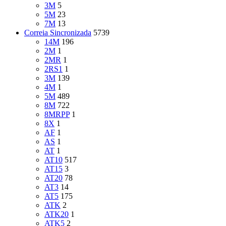
3M
5
5M
23
7M
13
Correia Sincronizada
5739
14M
196
2M
1
2MR
1
2RS1
1
3M
139
4M
1
5M
489
8M
722
8MRPP
1
8X
1
AF
1
AS
1
AT
1
AT10
517
AT15
3
AT20
78
AT3
14
AT5
175
ATK
2
ATK20
1
ATK5
2