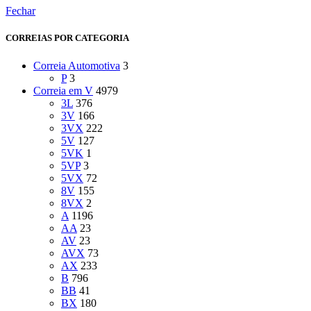
Fechar
CORREIAS POR CATEGORIA
Correia Automotiva
3
P
3
Correia em V
4979
3L
376
3V
166
3VX
222
5V
127
5VK
1
5VP
3
5VX
72
8V
155
8VX
2
A
1196
AA
23
AV
23
AVX
73
AX
233
B
796
BB
41
BX
180