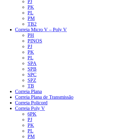
PJ
PK
PL
PM
TB2
Correia Micro V – Poly V
PH
PINOS
PJ
PK
PL
SPA
SPB
SPC
SPZ
TB
Correia Plana
Correia Plana de Transmissão
Correia Policord
Correia Poly V
6PK
PJ
PK
PL
PM