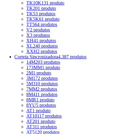
TK10K13
1 produto
TK20
1 produto
TK5
3 produtos
TK5K6
1 produto
TT5
64 produtos
V
2 produtos
X
3 produtos
XH
41 produtos
XL
240 produtos
XXH
2 produtos
Correia Sincronizadora
4.387 produtos
14M
203 produtos
173MM
1 produto
2M
1 produto
3M
172 produtos
5M
310 produtos
7MM
2 produtos
8M
411 produtos
8MR
1 produto
8YU
5 produtos
AT
1 produto
AT10
117 produtos
AT20
1 produto
AT3
11 produtos
AT5
120 produtos