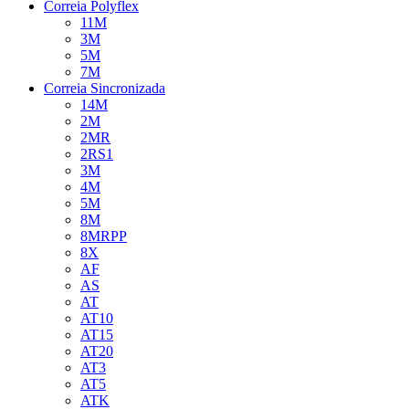
Correia Polyflex
11M
3M
5M
7M
Correia Sincronizada
14M
2M
2MR
2RS1
3M
4M
5M
8M
8MRPP
8X
AF
AS
AT
AT10
AT15
AT20
AT3
AT5
ATK