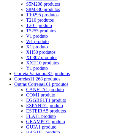
S5M
208 produtos
S8M
330 produtos
T10
295 produtos
T2
10 produtos
T20
1 produto
T5
255 produtos
V
1 produto
W
1 produto
X
1 produto
XH
50 produtos
XL
307 produtos
XXH
10 produtos
Y
1 produto
Correia Variadora
87 produtos
Correias
11.268 produtos
Outras Correias
161 produtos
CANETA
1 produto
COM
1 produto
EGGBELT
1 produto
ESPAND
1 produto
ESTEIRA
5 produtos
FLAT
1 produto
GRAMPO
1 produto
GUIA
1 produto
HASTE
1 produto