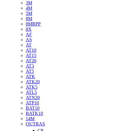
3M
4M
5M
8M
8MRPP
8X
AF
AS
AT
AT10
AT15
AT20
AT3
AT5
ATK
ATK20
ATK5
ATL5
ATN20
ATP10
BAT10
BATK10
14M
OUTRAS
CP