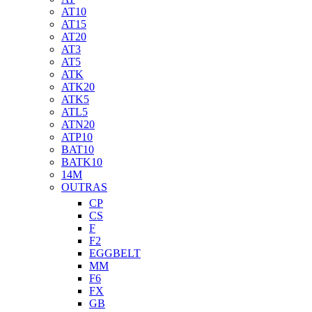
AT10
AT15
AT20
AT3
AT5
ATK
ATK20
ATK5
ATL5
ATN20
ATP10
BAT10
BATK10
14M
OUTRAS
CP
CS
F
F2
EGGBELT
MM
F6
FX
GB