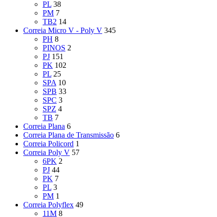
PL
38
PM
7
TB2
14
Correia Micro V - Poly V
345
PH
8
PINOS
2
PJ
151
PK
102
PL
25
SPA
10
SPB
33
SPC
3
SPZ
4
TB
7
Correia Plana
6
Correia Plana de Transmissão
6
Correia Policord
1
Correia Poly V
57
6PK
2
PJ
44
PK
7
PL
3
PM
1
Correia Polyflex
49
11M
8