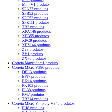
Mini V
1 produto
SPA
77 produtos
SPB
52 produtos
SPC
52 produtos
SPZ
111 produtos
TB
2 produtos
XPA
146 produtos
XPB
55 produtos
XPC
9 produtos
XPZ
144 produtos
Z
28 produtos
ZV
1 produto
ZX
76 produtos
Correia Mageadora
1 produto
Correia Micro V
386 produtos
DPL
3 produtos
EPJ
7 produtos
PJ
214 produtos
PK
103 produtos
PL
38 produtos
PM
7 produtos
TB2
14 produtos
Correia Micro V – Poly V
345 produtos
PH
8 produtos