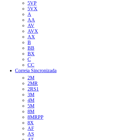
5VP
5VX
A
AA
AV
AVX
AX
B
BB
BX
C
CC
Correia Sincronizada
2M
2MR
2RS1
3M
4M
5M
8M
8MRPP
8X
AF
AS
AT