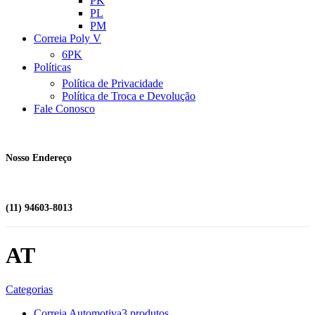
PK
PL
PM
Correia Poly V
6PK
Políticas
Política de Privacidade
Política de Troca e Devolução
Fale Conosco
Nosso Endereço
(11) 94603-8013
AT
Categorias
Correia Automotiva
3 produtos