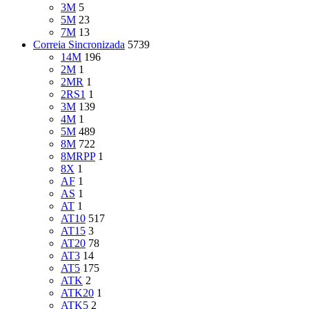
3M
5
5M
23
7M
13
Correia Sincronizada
5739
14M
196
2M
1
2MR
1
2RS1
1
3M
139
4M
1
5M
489
8M
722
8MRPP
1
8X
1
AF
1
AS
1
AT
1
AT10
517
AT15
3
AT20
78
AT3
14
AT5
175
ATK
2
ATK20
1
ATK5
2