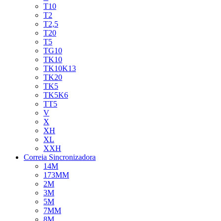
T10
T2
T2,5
T20
T5
TG10
TK10
TK10K13
TK20
TK5
TK5K6
TT5
V
X
XH
XL
XXH
Correia Sincronizadora
14M
173MM
2M
3M
5M
7MM
8M