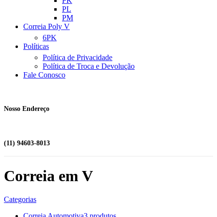
PK
PL
PM
Correia Poly V
6PK
Políticas
Política de Privacidade
Política de Troca e Devolução
Fale Conosco
Nosso Endereço
(11) 94603-8013
Correia em V
Categorias
Correia Automotiva
3 produtos