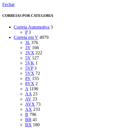
Fechar
CORREIAS POR CATEGORIA
Correia Automotiva
3
P
3
Correia em V
4979
3L
376
3V
166
3VX
222
5V
127
5VK
1
5VP
3
5VX
72
8V
155
8VX
2
A
1196
AA
23
AV
23
AVX
73
AX
233
B
796
BB
41
BX
180