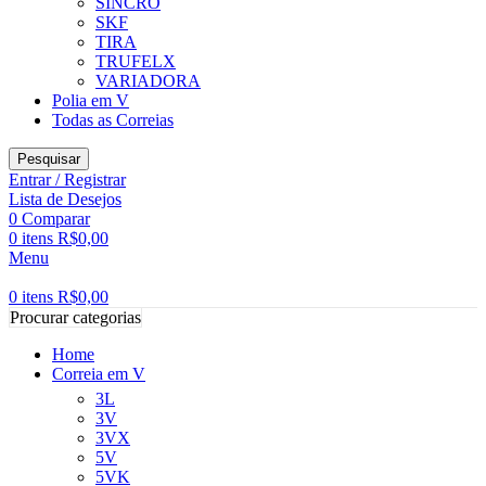
SINCRO
SKF
TIRA
TRUFELX
VARIADORA
Polia em V
Todas as Correias
Pesquisar
Entrar / Registrar
Lista de Desejos
0
Comparar
0
itens
R$
0,00
Menu
0
itens
R$
0,00
Procurar categorias
Home
Correia em V
3L
3V
3VX
5V
5VK