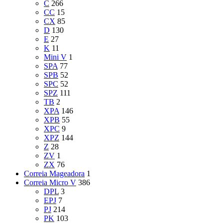
C
266
CC
15
CX
85
D
130
E
27
K
11
Mini V
1
SPA
77
SPB
52
SPC
52
SPZ
111
TB
2
XPA
146
XPB
55
XPC
9
XPZ
144
Z
28
ZV
1
ZX
76
Correia Mageadora
1
Correia Micro V
386
DPL
3
EPJ
7
PJ
214
PK
103