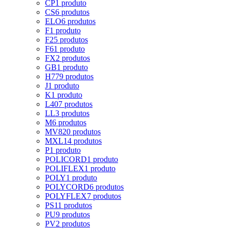
CP
1 produto
CS
6 produtos
ELO
6 produtos
F
1 produto
F2
5 produtos
F6
1 produto
FX
2 produtos
GB
1 produto
H
779 produtos
J
1 produto
K
1 produto
L
407 produtos
LL
3 produtos
M
6 produtos
MV8
20 produtos
MXL
14 produtos
P
1 produto
POLICORD
1 produto
POLIFLEX
1 produto
POLY
1 produto
POLYCORD
6 produtos
POLYFLEX
7 produtos
PS
11 produtos
PU
9 produtos
PV
2 produtos