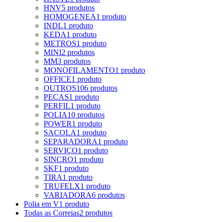
HNV
5 produtos
HOMOGENEA
1 produto
INDL
1 produto
KEDA
1 produto
METROS
1 produto
MINI
2 produtos
MM
3 produtos
MONOFILAMENTO
1 produto
OFFICE
1 produto
OUTROS
106 produtos
PEÇAS
1 produto
PERFIL
1 produto
POLIA
10 produtos
POWER
1 produto
SACOLA
1 produto
SEPARADORA
1 produto
SERVIÇO
1 produto
SINCRO
1 produto
SKF
1 produto
TIRA
1 produto
TRUFELX
1 produto
VARIADORA
6 produtos
Polia em V
1 produto
Todas as Correias
2 produtos