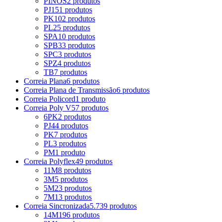
PINOS
2 produtos
PJ
151 produtos
PK
102 produtos
PL
25 produtos
SPA
10 produtos
SPB
33 produtos
SPC
3 produtos
SPZ
4 produtos
TB
7 produtos
Correia Plana
6 produtos
Correia Plana de Transmissão
6 produtos
Correia Policord
1 produto
Correia Poly V
57 produtos
6PK
2 produtos
PJ
44 produtos
PK
7 produtos
PL
3 produtos
PM
1 produto
Correia Polyflex
49 produtos
11M
8 produtos
3M
5 produtos
5M
23 produtos
7M
13 produtos
Correia Sincronizada
5.739 produtos
14M
196 produtos