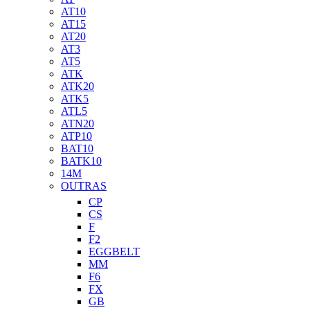
AT10
AT15
AT20
AT3
AT5
ATK
ATK20
ATK5
ATL5
ATN20
ATP10
BAT10
BATK10
14M
OUTRAS
CP
CS
F
F2
EGGBELT
MM
F6
FX
GB