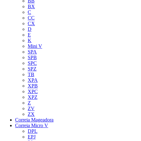
BB
BX
C
CC
CX
D
E
K
Mini V
SPA
SPB
SPC
SPZ
TB
XPA
XPB
XPC
XPZ
Z
ZV
ZX
Correia Mageadora
Correia Micro V
DPL
EPJ