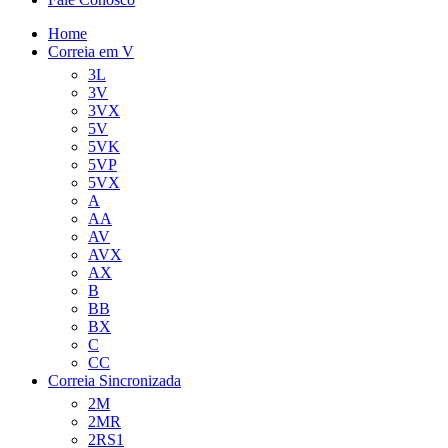
Home
Correia em V
3L
3V
3VX
5V
5VK
5VP
5VX
A
AA
AV
AVX
AX
B
BB
BX
C
CC
Correia Sincronizada
2M
2MR
2RS1