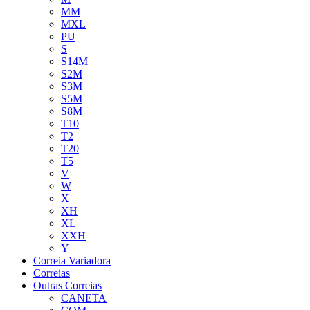
MM
MXL
PU
S
S14M
S2M
S3M
S5M
S8M
T10
T2
T20
T5
V
W
X
XH
XL
XXH
Y
Correia Variadora
Correias
Outras Correias
CANETA