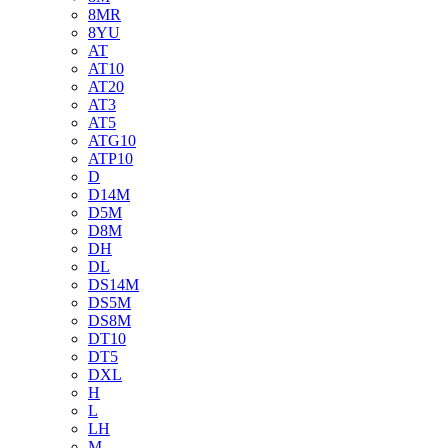
8MR
8YU
AT
AT10
AT20
AT3
AT5
ATG10
ATP10
D
D14M
D5M
D8M
DH
DL
DS14M
DS5M
DS8M
DT10
DT5
DXL
H
L
LH
M