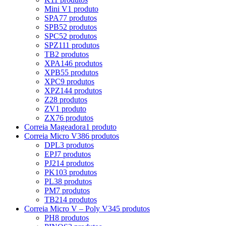
Mini V
1 produto
SPA
77 produtos
SPB
52 produtos
SPC
52 produtos
SPZ
111 produtos
TB
2 produtos
XPA
146 produtos
XPB
55 produtos
XPC
9 produtos
XPZ
144 produtos
Z
28 produtos
ZV
1 produto
ZX
76 produtos
Correia Mageadora
1 produto
Correia Micro V
386 produtos
DPL
3 produtos
EPJ
7 produtos
PJ
214 produtos
PK
103 produtos
PL
38 produtos
PM
7 produtos
TB2
14 produtos
Correia Micro V – Poly V
345 produtos
PH
8 produtos