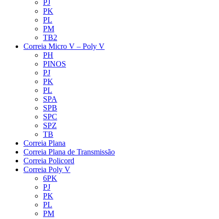
PJ
PK
PL
PM
TB2
Correia Micro V – Poly V
PH
PINOS
PJ
PK
PL
SPA
SPB
SPC
SPZ
TB
Correia Plana
Correia Plana de Transmissão
Correia Policord
Correia Poly V
6PK
PJ
PK
PL
PM