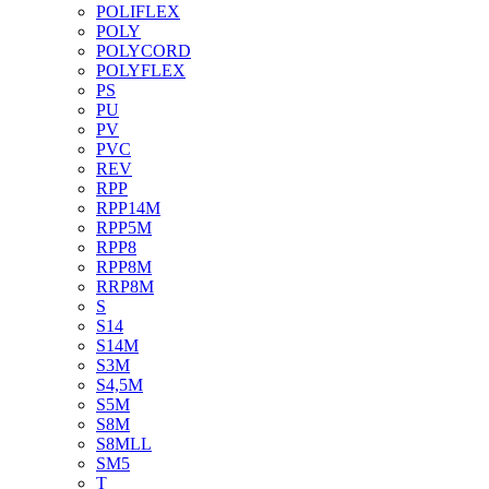
POLIFLEX
POLY
POLYCORD
POLYFLEX
PS
PU
PV
PVC
REV
RPP
RPP14M
RPP5M
RPP8
RPP8M
RRP8M
S
S14
S14M
S3M
S4,5M
S5M
S8M
S8MLL
SM5
T