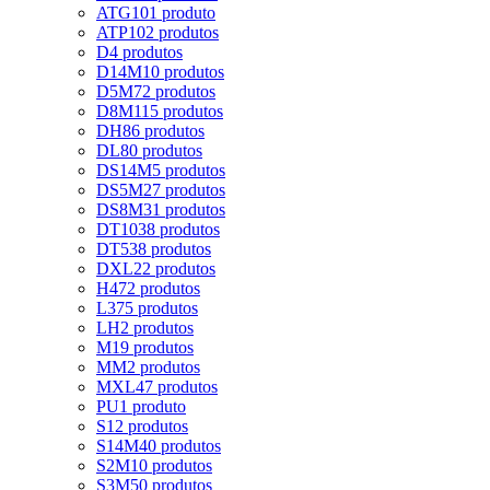
ATG10
1 produto
ATP10
2 produtos
D
4 produtos
D14M
10 produtos
D5M
72 produtos
D8M
115 produtos
DH
86 produtos
DL
80 produtos
DS14M
5 produtos
DS5M
27 produtos
DS8M
31 produtos
DT10
38 produtos
DT5
38 produtos
DXL
22 produtos
H
472 produtos
L
375 produtos
LH
2 produtos
M
19 produtos
MM
2 produtos
MXL
47 produtos
PU
1 produto
S
12 produtos
S14M
40 produtos
S2M
10 produtos
S3M
50 produtos