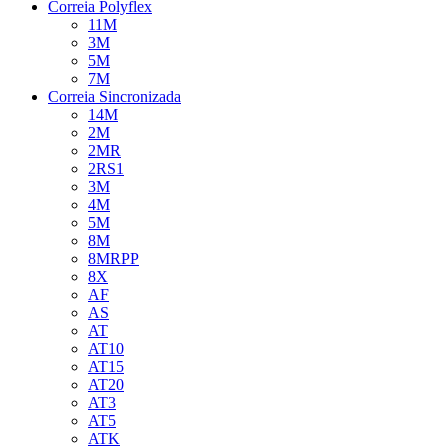
Correia Polyflex
11M
3M
5M
7M
Correia Sincronizada
14M
2M
2MR
2RS1
3M
4M
5M
8M
8MRPP
8X
AF
AS
AT
AT10
AT15
AT20
AT3
AT5
ATK