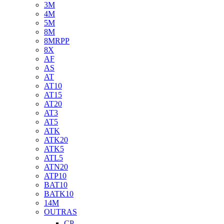
3M
4M
5M
8M
8MRPP
8X
AF
AS
AT
AT10
AT15
AT20
AT3
AT5
ATK
ATK20
ATK5
ATL5
ATN20
ATP10
BAT10
BATK10
14M
OUTRAS
CP