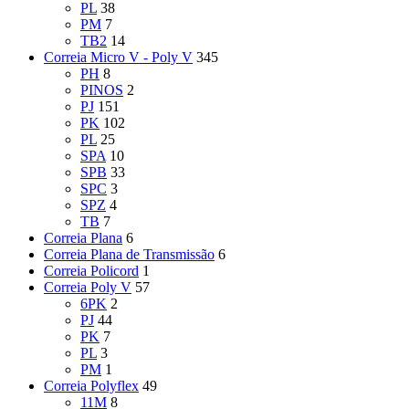
PL
38
PM
7
TB2
14
Correia Micro V - Poly V
345
PH
8
PINOS
2
PJ
151
PK
102
PL
25
SPA
10
SPB
33
SPC
3
SPZ
4
TB
7
Correia Plana
6
Correia Plana de Transmissão
6
Correia Policord
1
Correia Poly V
57
6PK
2
PJ
44
PK
7
PL
3
PM
1
Correia Polyflex
49
11M
8