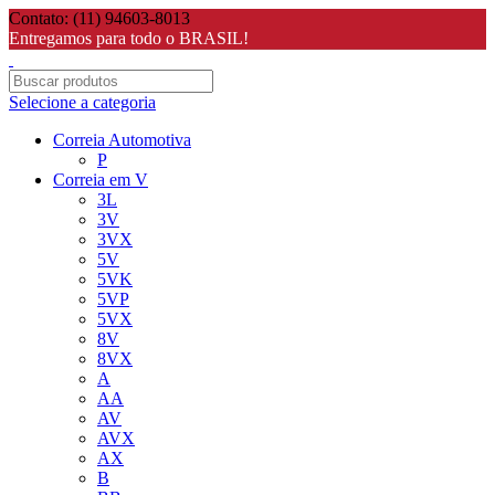
Contato: (11) 94603-8013
Entregamos para todo o BRASIL!
Selecione a categoria
Correia Automotiva
P
Correia em V
3L
3V
3VX
5V
5VK
5VP
5VX
8V
8VX
A
AA
AV
AVX
AX
B