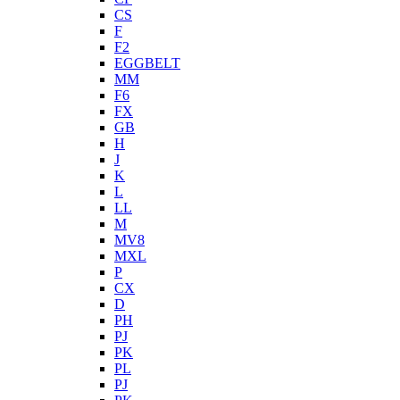
CS
F
F2
EGGBELT
MM
F6
FX
GB
H
J
K
L
LL
M
MV8
MXL
P
CX
D
PH
PJ
PK
PL
PJ