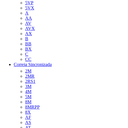
5VP
5VX
A
AA
AV
AVX
AX
B
BB
BX
C
CC
Correia Sincronizada
2M
2MR
2RS1
3M
4M
5M
8M
8MRPP
8X
AF
AS
AT