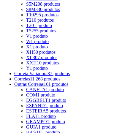
S5M
208 produtos
S8M
330 produtos
T10
295 produtos
T2
10 produtos
T20
1 produto
T5
255 produtos
V
1 produto
W
1 produto
X
1 produto
XH
50 produtos
XL
307 produtos
XXH
10 produtos
Y
1 produto
Correia Variadora
87 produtos
Correias
11.268 produtos
Outras Correias
161 produtos
CANETA
1 produto
COM
1 produto
EGGBELT
1 produto
ESPAND
1 produto
ESTEIRA
5 produtos
FLAT
1 produto
GRAMPO
1 produto
GUIA
1 produto
HASTE
1 produto