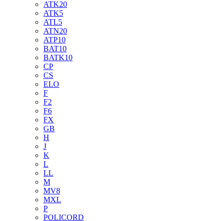
ATK20
ATK5
ATL5
ATN20
ATP10
BAT10
BATK10
CP
CS
ELO
F
F2
F6
FX
GB
H
J
K
L
LL
M
MV8
MXL
P
POLICORD