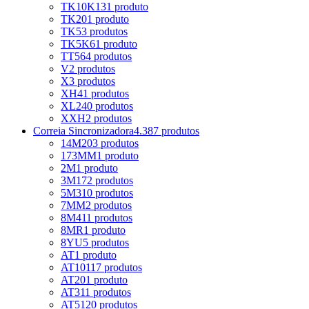
TK10K13
1 produto
TK20
1 produto
TK5
3 produtos
TK5K6
1 produto
TT5
64 produtos
V
2 produtos
X
3 produtos
XH
41 produtos
XL
240 produtos
XXH
2 produtos
Correia Sincronizadora
4.387 produtos
14M
203 produtos
173MM
1 produto
2M
1 produto
3M
172 produtos
5M
310 produtos
7MM
2 produtos
8M
411 produtos
8MR
1 produto
8YU
5 produtos
AT
1 produto
AT10
117 produtos
AT20
1 produto
AT3
11 produtos
AT5
120 produtos