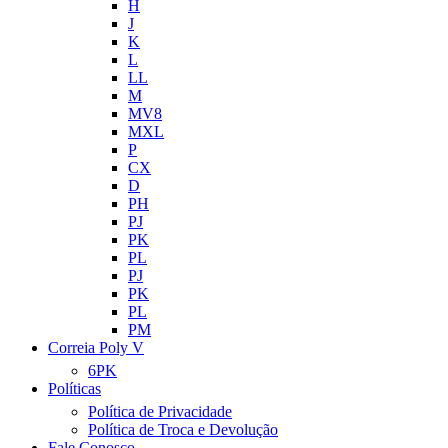
H
J
K
L
LL
M
MV8
MXL
P
CX
D
PH
PJ
PK
PL
PJ
PK
PL
PM
Correia Poly V
6PK
Políticas
Política de Privacidade
Política de Troca e Devolução
Fale Conosco