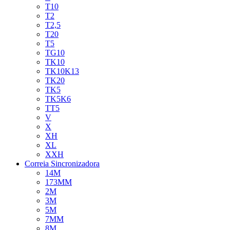
T10
T2
T2,5
T20
T5
TG10
TK10
TK10K13
TK20
TK5
TK5K6
TT5
V
X
XH
XL
XXH
Correia Sincronizadora
14M
173MM
2M
3M
5M
7MM
8M