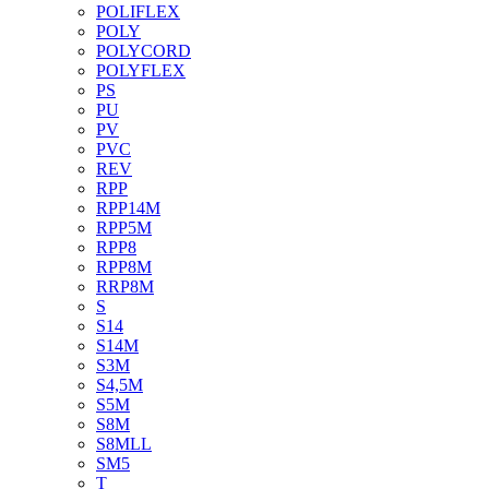
POLIFLEX
POLY
POLYCORD
POLYFLEX
PS
PU
PV
PVC
REV
RPP
RPP14M
RPP5M
RPP8
RPP8M
RRP8M
S
S14
S14M
S3M
S4,5M
S5M
S8M
S8MLL
SM5
T