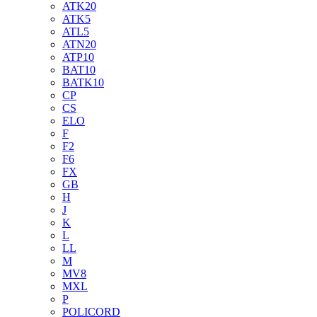
ATK20
ATK5
ATL5
ATN20
ATP10
BAT10
BATK10
CP
CS
ELO
F
F2
F6
FX
GB
H
J
K
L
LL
M
MV8
MXL
P
POLICORD