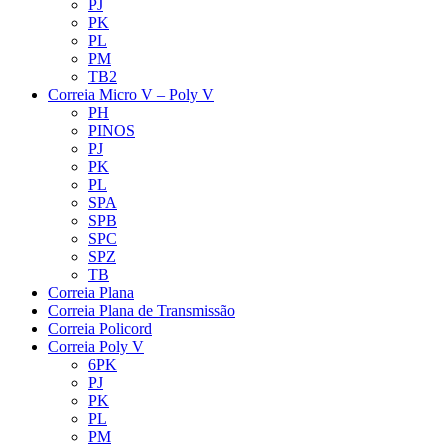
PJ
PK
PL
PM
TB2
Correia Micro V – Poly V
PH
PINOS
PJ
PK
PL
SPA
SPB
SPC
SPZ
TB
Correia Plana
Correia Plana de Transmissão
Correia Policord
Correia Poly V
6PK
PJ
PK
PL
PM