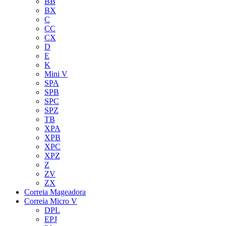
BB
BX
C
CC
CX
D
E
K
Mini V
SPA
SPB
SPC
SPZ
TB
XPA
XPB
XPC
XPZ
Z
ZV
ZX
Correia Mageadora
Correia Micro V
DPL
EPJ