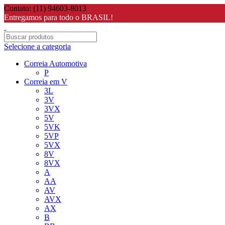
Contato: (11) 94603-8013
Entregamos para todo o BRASIL!
Selecione a categoria
Correia Automotiva
P
Correia em V
3L
3V
3VX
5V
5VK
5VP
5VX
8V
8VX
A
AA
AV
AVX
AX
B