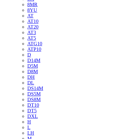
8MR
8YU
AT
AT10
AT20
AT3
AT5
ATG10
ATP10
D
D14M
D5M
D8M
DH
DL
DS14M
DS5M
DS8M
DT10
DT5
DXL
H
L
LH
M