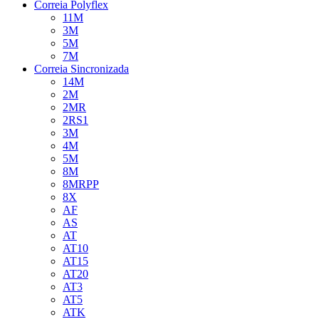
Correia Polyflex
11M
3M
5M
7M
Correia Sincronizada
14M
2M
2MR
2RS1
3M
4M
5M
8M
8MRPP
8X
AF
AS
AT
AT10
AT15
AT20
AT3
AT5
ATK