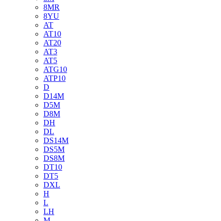
8MR
8YU
AT
AT10
AT20
AT3
AT5
ATG10
ATP10
D
D14M
D5M
D8M
DH
DL
DS14M
DS5M
DS8M
DT10
DT5
DXL
H
L
LH
M