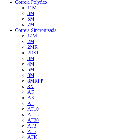
Correia Polyflex
11M
3M
5M
7M
Correia Sincronizada
14M
2M
2MR
2RS1
3M
4M
5M
8M
8MRPP
8X
AF
AS
AT
AT10
AT15
AT20
AT3
AT5
ATK