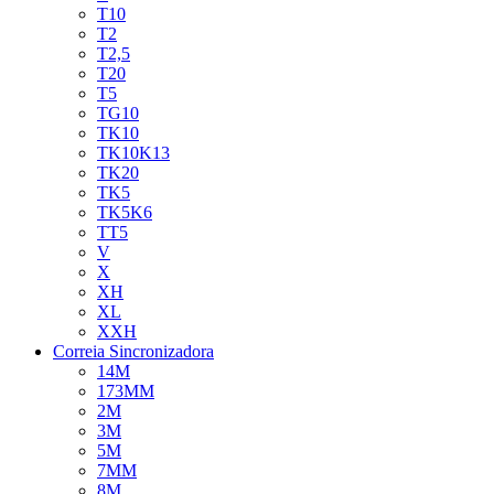
T10
T2
T2,5
T20
T5
TG10
TK10
TK10K13
TK20
TK5
TK5K6
TT5
V
X
XH
XL
XXH
Correia Sincronizadora
14M
173MM
2M
3M
5M
7MM
8M