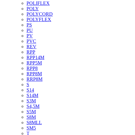
POLIFLEX
POLY
POLYCORD
POLYFLEX
PS
PU
PV
PVC
REV
RPP
RPP14M
RPP5M
RPP8
RPP8M
RRP8M
S
S14
S14M
S3M
S4,5M
S5M
S8M
S8MLL
SM5
T