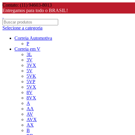
Contato: (11) 94603-8013
Entregamos para todo o BRASIL!
Selecione a categoria
Correia Automotiva
P
Correia em V
3L
3V
3VX
5V
5VK
5VP
5VX
8V
8VX
A
AA
AV
AVX
AX
B