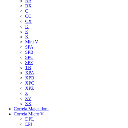
BB
BX
C
CC
CX
D
E
K
Mini V
SPA
SPB
SPC
SPZ
TB
XPA
XPB
XPC
XPZ
Z
ZV
ZX
Correia Mageadora
Correia Micro V
DPL
EPJ