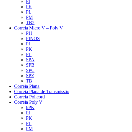
PJ
PK
PL
PM
TB2
Correia Micro V – Poly V
PH
PINOS
PJ
PK
PL
SPA
SPB
SPC
SPZ
TB
Correia Plana
Correia Plana de Transmissão
Correia Policord
Correia Poly V
6PK
PJ
PK
PL
PM