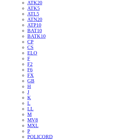
ATK20
ATK5
ATL5
ATN20
ATP10
BAT10
BATK10
CP
CS
ELO
F
F2
F6
FX
GB
H
J
K
L
LL
M
MV8
MXL
P
POLICORD