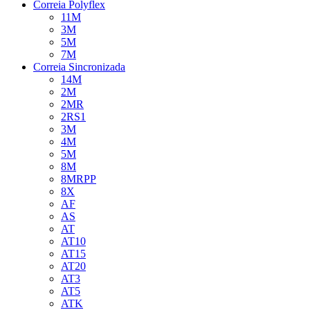
Correia Polyflex
11M
3M
5M
7M
Correia Sincronizada
14M
2M
2MR
2RS1
3M
4M
5M
8M
8MRPP
8X
AF
AS
AT
AT10
AT15
AT20
AT3
AT5
ATK