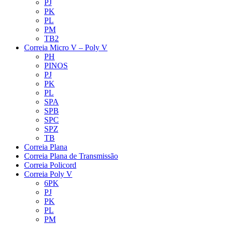
PJ
PK
PL
PM
TB2
Correia Micro V – Poly V
PH
PINOS
PJ
PK
PL
SPA
SPB
SPC
SPZ
TB
Correia Plana
Correia Plana de Transmissão
Correia Policord
Correia Poly V
6PK
PJ
PK
PL
PM