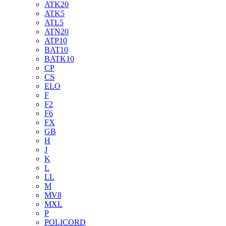
ATK20
ATK5
ATL5
ATN20
ATP10
BAT10
BATK10
CP
CS
ELO
F
F2
F6
FX
GB
H
J
K
L
LL
M
MV8
MXL
P
POLICORD