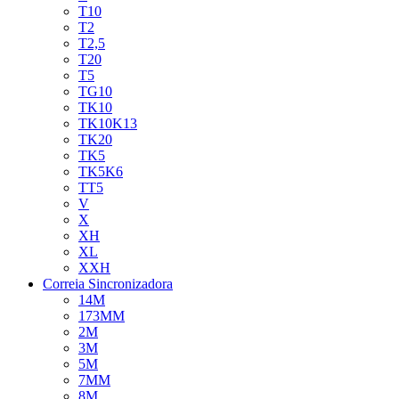
T10
T2
T2,5
T20
T5
TG10
TK10
TK10K13
TK20
TK5
TK5K6
TT5
V
X
XH
XL
XXH
Correia Sincronizadora
14M
173MM
2M
3M
5M
7MM
8M