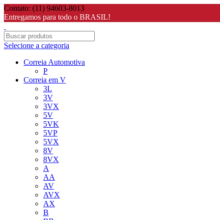
Contato: (11) 94603-8013
Entregamos para todo o BRASIL!
Selecione a categoria
Correia Automotiva
P
Correia em V
3L
3V
3VX
5V
5VK
5VP
5VX
8V
8VX
A
AA
AV
AVX
AX
B