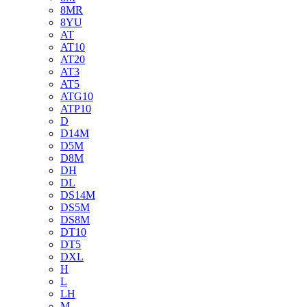
8MR
8YU
AT
AT10
AT20
AT3
AT5
ATG10
ATP10
D
D14M
D5M
D8M
DH
DL
DS14M
DS5M
DS8M
DT10
DT5
DXL
H
L
LH
M