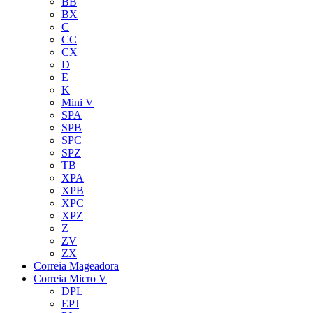
BB
BX
C
CC
CX
D
E
K
Mini V
SPA
SPB
SPC
SPZ
TB
XPA
XPB
XPC
XPZ
Z
ZV
ZX
Correia Mageadora
Correia Micro V
DPL
EPJ