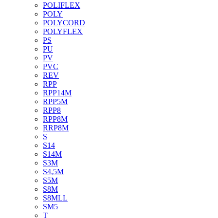
POLIFLEX
POLY
POLYCORD
POLYFLEX
PS
PU
PV
PVC
REV
RPP
RPP14M
RPP5M
RPP8
RPP8M
RRP8M
S
S14
S14M
S3M
S4,5M
S5M
S8M
S8MLL
SM5
T