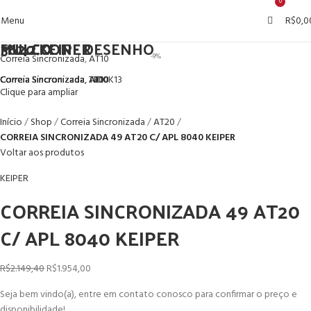
0
0
Menu
R$
0,0
CORREIA SINCRONIZADA 25 AT10 11900
CORREIA SINCRONIZADA 25 T10 16100
CORREIA SINCRONIZADA 32 AT10 7100
CORREIA SINCRONIZADA 32 AT10 DL 4000
CORREIA SINCRONIZADA 50 AT10 DL 2700
CORREIA SINCRONIZADA 50 TK10K13 5040
CORREIA SINCRONIZADA 75 AT10 6000
CORREIA SINCRONIZADA 75 T20 DL FLEX
MULCO
MULCO
MULCO
MULCO
FN42 CONF DESENHO
MULCO
3620 KEIPER
-9%
Correia Sincronizada
,
AT10
Correia Sincronizada
Correia Sincronizada
Correia Sincronizada
Correia Sincronizada
Correia Sincronizada
Correia Sincronizada
Correia Sincronizada
,
,
,
,
,
,
,
AT10
T10
AT10
AT10
TK10K13
AT10
T20
Clique para ampliar
Início
Shop
Correia Sincronizada
AT20
CORREIA SINCRONIZADA 49 AT20 C/ APL 8040 KEIPER
Voltar aos produtos
KEIPER
CORREIA SINCRONIZADA 49 AT20
C/ APL 8040 KEIPER
R$
2.149,40
R$
1.954,00
Seja bem vindo(a), entre em contato conosco para confirmar o preço e
disponibilidade!