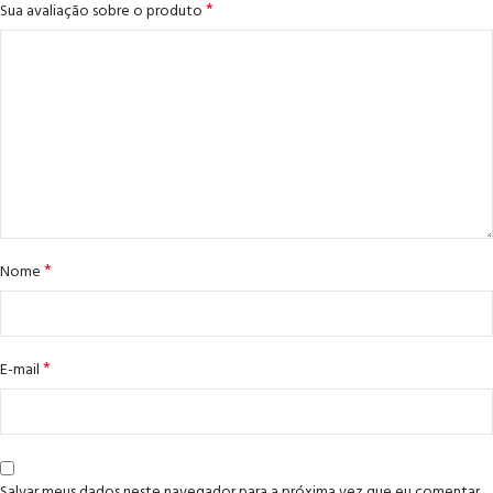
*
Sua avaliação sobre o produto
*
Nome
*
E-mail
Salvar meus dados neste navegador para a próxima vez que eu comentar.