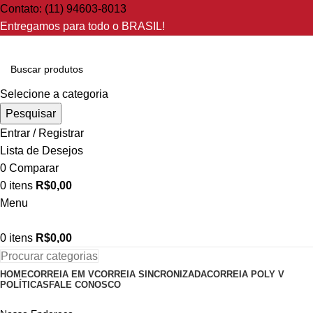
Contato: (11) 94603-8013
Entregamos para todo o BRASIL!
Selecione a categoria
Pesquisar
Entrar / Registrar
Lista de Desejos
0
Comparar
0
itens
R$
0,00
Menu
0
itens
R$
0,00
Procurar categorias
HOME
CORREIA EM V
CORREIA SINCRONIZADA
CORREIA POLY V
POLÍTICAS
FALE CONOSCO