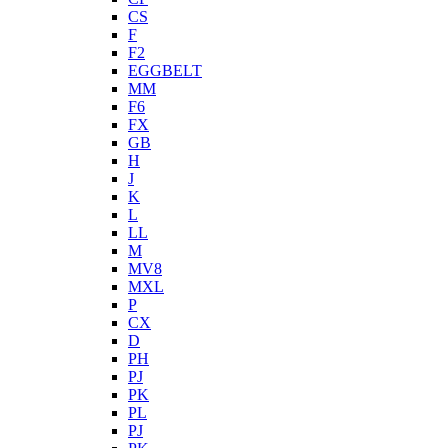
CS
F
F2
EGGBELT
MM
F6
FX
GB
H
J
K
L
LL
M
MV8
MXL
P
CX
D
PH
PJ
PK
PL
PJ