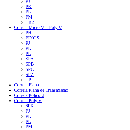
PJ
PK
PL
PM
TB2
Correia Micro V – Poly V
PH
PINOS
PJ
PK
PL
SPA
SPB
SPC
SPZ
TB
Correia Plana
Correia Plana de Transmissão
Correia Policord
Correia Poly V
6PK
PJ
PK
PL
PM