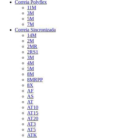
Correia Polyflex
11M
3M
5M
7M
Correia Sincronizada
14M
2M
2MR
2RS1
3M
4M
5M
8M
8MRPP
8X
AF
AS
AT
AT10
AT15
AT20
AT3
AT5
ATK