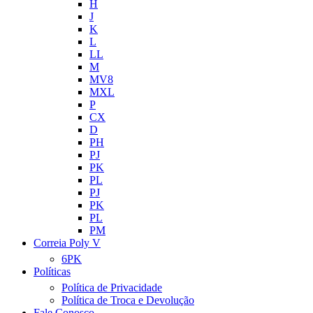
H
J
K
L
LL
M
MV8
MXL
P
CX
D
PH
PJ
PK
PL
PJ
PK
PL
PM
Correia Poly V
6PK
Políticas
Política de Privacidade
Política de Troca e Devolução
Fale Conosco