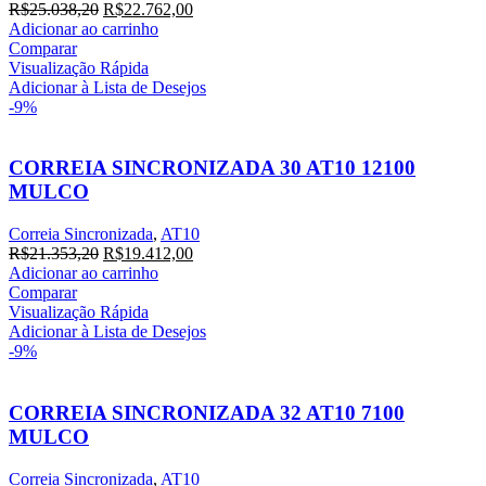
O
O
R$
25.038,20
R$
22.762,00
preço
preço
Adicionar ao carrinho
original
atual
Comparar
era:
é:
Visualização Rápida
R$25.038,20.
R$22.762,00.
Adicionar à Lista de Desejos
-9%
CORREIA SINCRONIZADA 30 AT10 12100
MULCO
Correia Sincronizada
,
AT10
O
O
R$
21.353,20
R$
19.412,00
preço
preço
Adicionar ao carrinho
original
atual
Comparar
era:
é:
Visualização Rápida
R$21.353,20.
R$19.412,00.
Adicionar à Lista de Desejos
-9%
CORREIA SINCRONIZADA 32 AT10 7100
MULCO
Correia Sincronizada
,
AT10