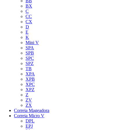
BB
BX
C
CC
CX
D
E
K
Mini V
SPA
SPB
SPC
SPZ
TB
XPA
XPB
XPC
XPZ
Z
ZV
ZX
Correia Mageadora
Correia Micro V
DPL
EPJ