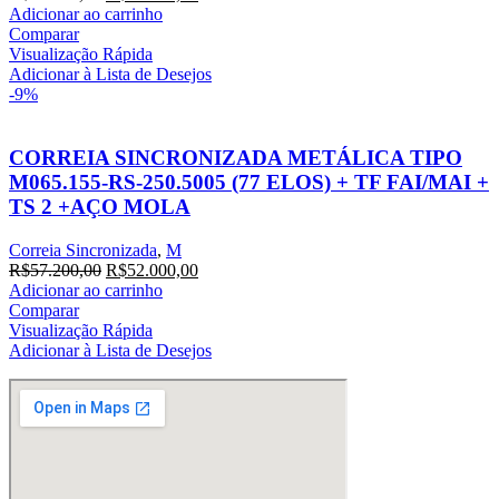
preço
preço
Adicionar ao carrinho
original
atual
Comparar
era:
é:
Visualização Rápida
R$14.236,20.
R$12.942,00.
Adicionar à Lista de Desejos
-9%
CORREIA SINCRONIZADA METÁLICA TIPO
M065.155-RS-250.5005 (77 ELOS) + TF FAI/MAI +
TS 2 +AÇO MOLA
Correia Sincronizada
,
M
O
O
R$
57.200,00
R$
52.000,00
preço
preço
Adicionar ao carrinho
original
atual
Comparar
era:
é:
Visualização Rápida
R$57.200,00.
R$52.000,00.
Adicionar à Lista de Desejos