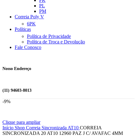
PK
PL
PM
Correia Poly V
6PK
Políticas
Política de Privacidade
Política de Troca e Devolução
Fale Conosco
Nosso Endereço
(11) 94603-8013
-9%
Clique para ampliar
Início
Shop
Correia Sincronizada
AT10
CORREIA
SINCRONIZADA 20 AT10 12960 PAZ J C/ AVAFAC 4MM