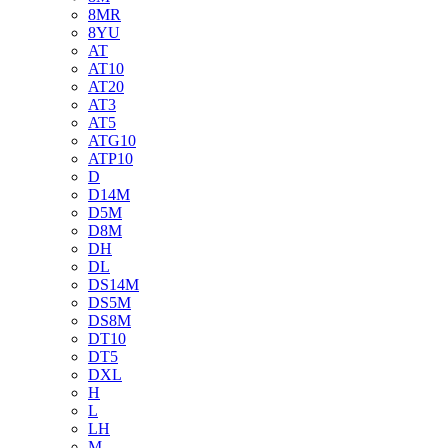
8MR
8YU
AT
AT10
AT20
AT3
AT5
ATG10
ATP10
D
D14M
D5M
D8M
DH
DL
DS14M
DS5M
DS8M
DT10
DT5
DXL
H
L
LH
M