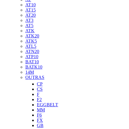
AT10
AT15
AT20
AT3
AT5
ATK
ATK20
ATK5
ATL5
ATN20
ATP10
BAT10
BATK10
14M
OUTRAS
CP
CS
F
F2
EGGBELT
MM
F6
FX
GB