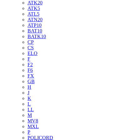
ATK20
ATK5
ATL5
ATN20
ATP10
BAT10
BATK10
CP
CS
ELO
F
F2
F6
FX
GB
H
J
K
L
LL
M
MV8
MXL
P
POLICORD