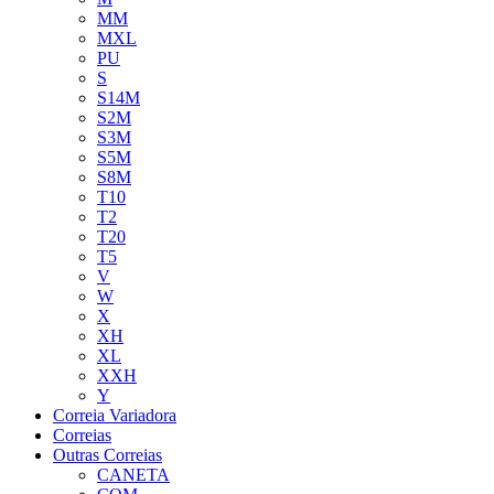
MM
MXL
PU
S
S14M
S2M
S3M
S5M
S8M
T10
T2
T20
T5
V
W
X
XH
XL
XXH
Y
Correia Variadora
Correias
Outras Correias
CANETA