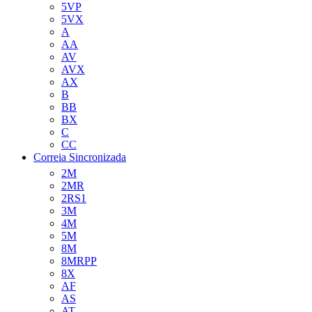
5VP
5VX
A
AA
AV
AVX
AX
B
BB
BX
C
CC
Correia Sincronizada
2M
2MR
2RS1
3M
4M
5M
8M
8MRPP
8X
AF
AS
AT