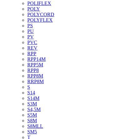
POLIFLEX
POLY
POLYCORD
POLYFLEX
PS
PU
PV
PVC
REV
RPP
RPP14M
RPP5M
RPP8
RPP8M
RRP8M
S
S14
S14M
S3M
S4,5M
S5M
S8M
S8MLL
SM5
T