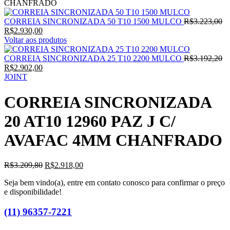
CHANFRADO
O
CORREIA SINCRONIZADA 50 T10 1500 MULCO
R$
3.223,00
O
pr
R$
2.930,00
preço
or
Voltar aos produtos
atual
er
é:
R$
O
CORREIA SINCRONIZADA 25 T10 2200 MULCO
R$
3.192,20
R$2.930,00.
O
pr
R$
2.902,00
preço
or
JOINT
atual
er
é:
R$
CORREIA SINCRONIZADA
R$2.902,00.
20 AT10 12960 PAZ J C/
AVAFAC 4MM CHANFRADO
O
O
R$
3.209,80
R$
2.918,00
preço
preço
Seja bem vindo(a), entre em contato conosco para confirmar o preço
original
atual
e disponibilidade!
era:
é:
R$3.209,80.
R$2.918,00.
(11) 96357-7221