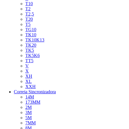
T10
T2
T2,5
T20
T5
TG10
TK10
TK10K13
TK20
TK5
TK5K6
TT5
V
X
XH
XL
XXH
Correia Sincronizadora
14M
173MM
2M
3M
5M
7MM
8M