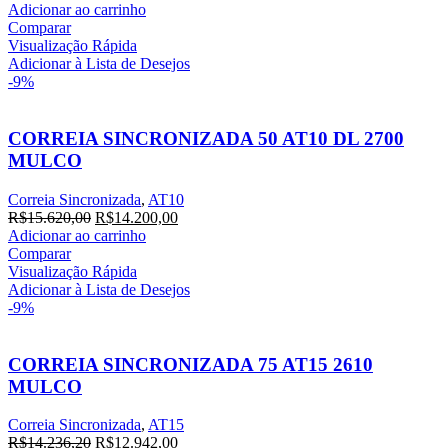
preço
preço
Adicionar ao carrinho
original
atual
Comparar
era:
é:
Visualização Rápida
R$16.280,00.
R$14.800,00.
Adicionar à Lista de Desejos
-9%
CORREIA SINCRONIZADA 50 AT10 DL 2700
MULCO
Correia Sincronizada
,
AT10
O
O
R$
15.620,00
R$
14.200,00
preço
preço
Adicionar ao carrinho
original
atual
Comparar
era:
é:
Visualização Rápida
R$15.620,00.
R$14.200,00.
Adicionar à Lista de Desejos
-9%
CORREIA SINCRONIZADA 75 AT15 2610
MULCO
Correia Sincronizada
,
AT15
O
O
R$
14.236,20
R$
12.942,00