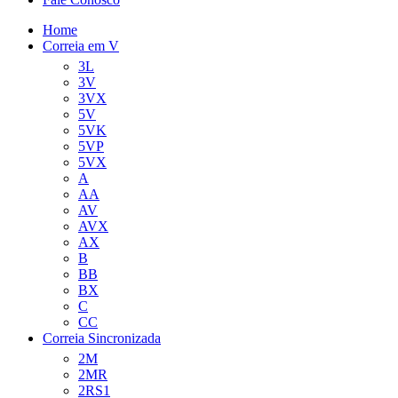
Home
Correia em V
3L
3V
3VX
5V
5VK
5VP
5VX
A
AA
AV
AVX
AX
B
BB
BX
C
CC
Correia Sincronizada
2M
2MR
2RS1