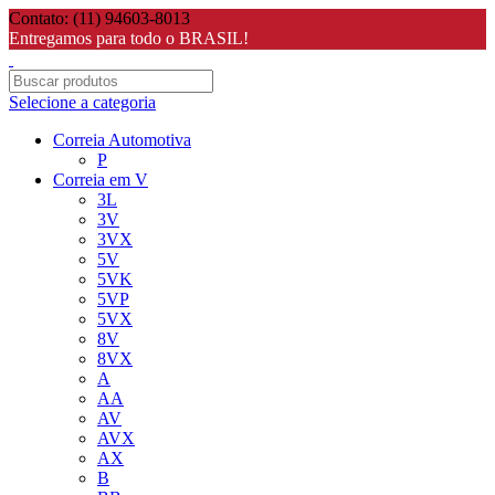
Contato: (11) 94603-8013
Entregamos para todo o BRASIL!
Selecione a categoria
Correia Automotiva
P
Correia em V
3L
3V
3VX
5V
5VK
5VP
5VX
8V
8VX
A
AA
AV
AVX
AX
B