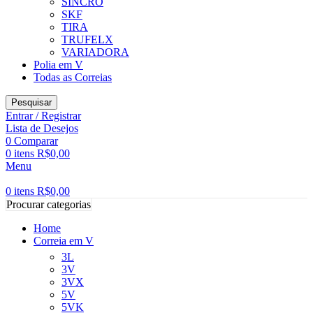
SINCRO
SKF
TIRA
TRUFELX
VARIADORA
Polia em V
Todas as Correias
Pesquisar
Entrar / Registrar
Lista de Desejos
0
Comparar
0
itens
R$
0,00
Menu
0
itens
R$
0,00
Procurar categorias
Home
Correia em V
3L
3V
3VX
5V
5VK