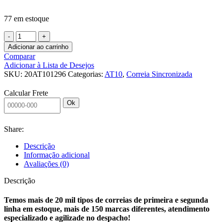
77 em estoque
CORREIA
SINCRONIZADA
Adicionar ao carrinho
20
Comparar
AT10
Adicionar à Lista de Desejos
12960
SKU:
20AT101296
Categorias:
AT10
,
Correia Sincronizada
PAZ
J
Calcular Frete
C/
Ok
AVAFAC
4MM
CHANFRADO
Share:
quantidade
Descrição
Informação adicional
Avaliações (0)
Descrição
Temos mais de 20 mil tipos de correias de primeira e segunda
linha em estoque, mais de 150 marcas diferentes, atendimento
especializado e agilizade no despacho!