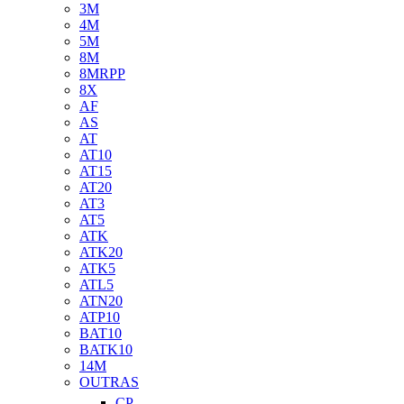
3M
4M
5M
8M
8MRPP
8X
AF
AS
AT
AT10
AT15
AT20
AT3
AT5
ATK
ATK20
ATK5
ATL5
ATN20
ATP10
BAT10
BATK10
14M
OUTRAS
CP