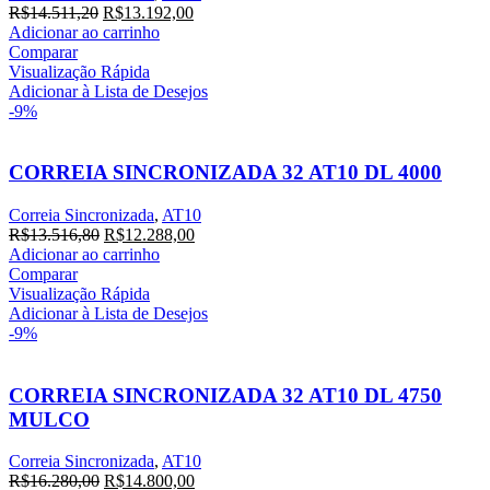
O
O
R$
14.511,20
R$
13.192,00
preço
preço
Adicionar ao carrinho
original
atual
Comparar
era:
é:
Visualização Rápida
R$14.511,20.
R$13.192,00.
Adicionar à Lista de Desejos
-9%
CORREIA SINCRONIZADA 32 AT10 DL 4000
Correia Sincronizada
,
AT10
O
O
R$
13.516,80
R$
12.288,00
preço
preço
Adicionar ao carrinho
original
atual
Comparar
era:
é:
Visualização Rápida
R$13.516,80.
R$12.288,00.
Adicionar à Lista de Desejos
-9%
CORREIA SINCRONIZADA 32 AT10 DL 4750
MULCO
Correia Sincronizada
,
AT10
O
O
R$
16.280,00
R$
14.800,00