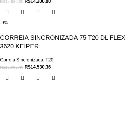
R$
14.200,00
R$
15.620,00
-9%
CORREIA SINCRONIZADA 75 T20 DL FLEX
3620 KEIPER
Correia Sincronizada
,
T20
R$
14.530,36
R$
15.983,40