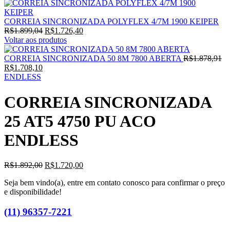
CORREIA SINCRONIZADA POLYFLEX 4/7M 1900 KEIPER
O
O
R$
1.899,04
R$
1.726,40
preço
preço
Voltar aos produtos
original
atual
era:
é:
O
CORREIA SINCRONIZADA 50 8M 7800 ABERTA
R$
1.878,91
O
R$1.899,04.
R$1.726,40.
pr
R$
1.708,10
preço
or
ENDLESS
atual
er
é:
R$
CORREIA SINCRONIZADA
R$1.708,10.
25 AT5 4750 PU ACO
ENDLESS
O
O
R$
1.892,00
R$
1.720,00
preço
preço
Seja bem vindo(a), entre em contato conosco para confirmar o preço
original
atual
e disponibilidade!
era:
é:
R$1.892,00.
R$1.720,00.
(11) 96357-7221