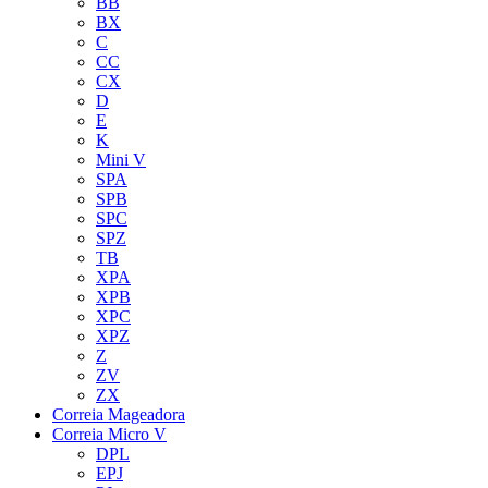
BB
BX
C
CC
CX
D
E
K
Mini V
SPA
SPB
SPC
SPZ
TB
XPA
XPB
XPC
XPZ
Z
ZV
ZX
Correia Mageadora
Correia Micro V
DPL
EPJ