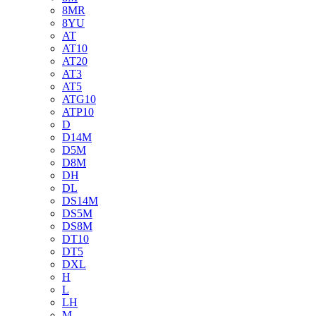
8MR
8YU
AT
AT10
AT20
AT3
AT5
ATG10
ATP10
D
D14M
D5M
D8M
DH
DL
DS14M
DS5M
DS8M
DT10
DT5
DXL
H
L
LH
M