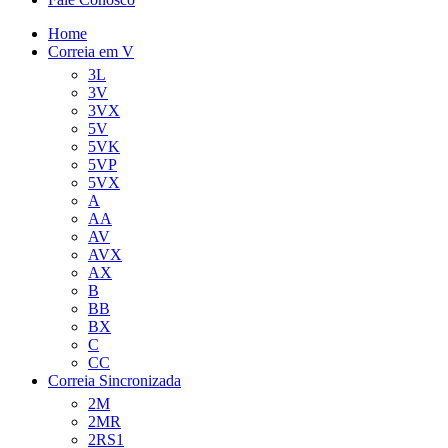
Home
Correia em V
3L
3V
3VX
5V
5VK
5VP
5VX
A
AA
AV
AVX
AX
B
BB
BX
C
CC
Correia Sincronizada
2M
2MR
2RS1