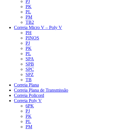
PJ
PK
PL
PM
TB2
Correia Micro V – Poly V
PH
PINOS
PJ
PK
PL
SPA
SPB
SPC
SPZ
TB
Correia Plana
Correia Plana de Transmissão
Correia Policord
Correia Poly V
6PK
PJ
PK
PL
PM