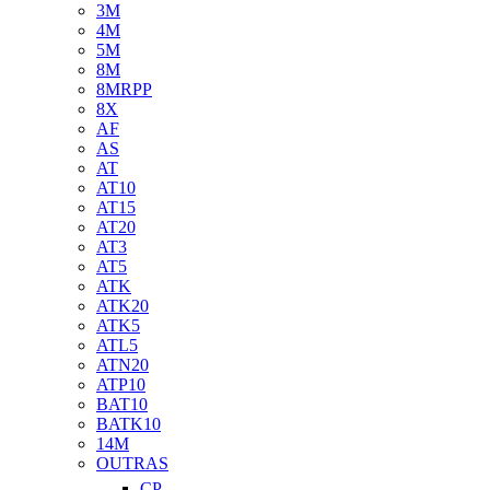
3M
4M
5M
8M
8MRPP
8X
AF
AS
AT
AT10
AT15
AT20
AT3
AT5
ATK
ATK20
ATK5
ATL5
ATN20
ATP10
BAT10
BATK10
14M
OUTRAS
CP