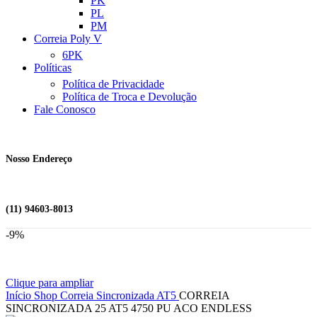
PK
PL
PM
Correia Poly V
6PK
Políticas
Política de Privacidade
Política de Troca e Devolução
Fale Conosco
Nosso Endereço
(11) 94603-8013
-9%
Clique para ampliar
Início
Shop
Correia Sincronizada
AT5
CORREIA
SINCRONIZADA 25 AT5 4750 PU ACO ENDLESS