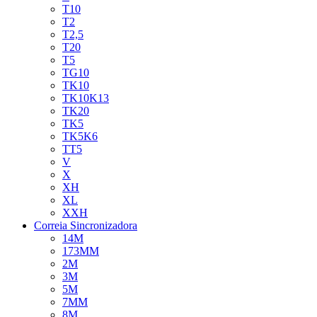
T10
T2
T2,5
T20
T5
TG10
TK10
TK10K13
TK20
TK5
TK5K6
TT5
V
X
XH
XL
XXH
Correia Sincronizadora
14M
173MM
2M
3M
5M
7MM
8M