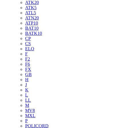
ATK20
ATK5
ATL5
ATN20
ATP10
BAT10
BATK10
CP
CS
ELO
F
F2
F6
FX
GB
H
J
K
L
LL
M
MV8
MXL
P
POLICORD