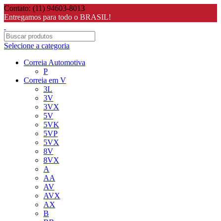
Contato: (11) 94603-8013
Entregamos para todo o BRASIL!
Selecione a categoria
Correia Automotiva
P
Correia em V
3L
3V
3VX
5V
5VK
5VP
5VX
8V
8VX
A
AA
AV
AVX
AX
B