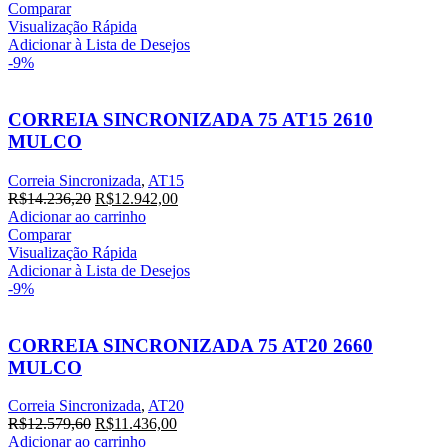
original
atual
Comparar
era:
é:
Visualização Rápida
R$13.090,00.
R$11.900,00.
Adicionar à Lista de Desejos
-9%
CORREIA SINCRONIZADA 75 AT15 2610
MULCO
Correia Sincronizada
,
AT15
O
O
R$
14.236,20
R$
12.942,00
preço
preço
Adicionar ao carrinho
original
atual
Comparar
era:
é:
Visualização Rápida
R$14.236,20.
R$12.942,00.
Adicionar à Lista de Desejos
-9%
CORREIA SINCRONIZADA 75 AT20 2660
MULCO
Correia Sincronizada
,
AT20
O
O
R$
12.579,60
R$
11.436,00
preço
preço
Adicionar ao carrinho