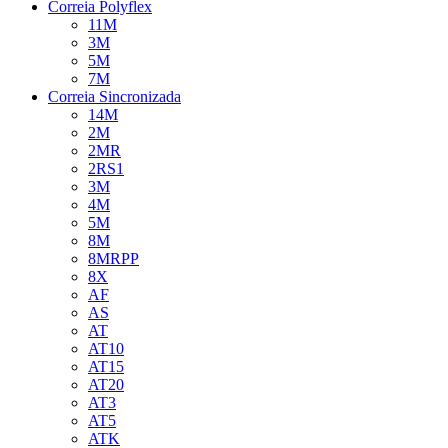
Correia Polyflex
11M
3M
5M
7M
Correia Sincronizada
14M
2M
2MR
2RS1
3M
4M
5M
8M
8MRPP
8X
AF
AS
AT
AT10
AT15
AT20
AT3
AT5
ATK