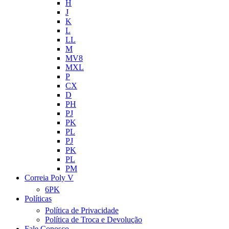
H
J
K
L
LL
M
MV8
MXL
P
CX
D
PH
PJ
PK
PL
PJ
PK
PL
PM
Correia Poly V
6PK
Políticas
Política de Privacidade
Política de Troca e Devolução
Fale Conosco