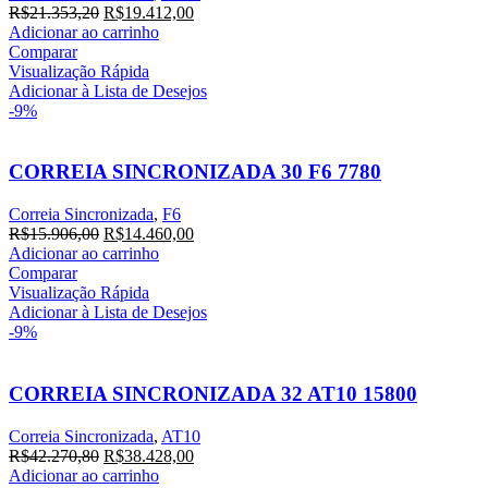
O
O
R$
21.353,20
R$
19.412,00
preço
preço
Adicionar ao carrinho
original
atual
Comparar
era:
é:
Visualização Rápida
R$21.353,20.
R$19.412,00.
Adicionar à Lista de Desejos
-9%
CORREIA SINCRONIZADA 30 F6 7780
Correia Sincronizada
,
F6
O
O
R$
15.906,00
R$
14.460,00
preço
preço
Adicionar ao carrinho
original
atual
Comparar
era:
é:
Visualização Rápida
R$15.906,00.
R$14.460,00.
Adicionar à Lista de Desejos
-9%
CORREIA SINCRONIZADA 32 AT10 15800
Correia Sincronizada
,
AT10
O
O
R$
42.270,80
R$
38.428,00
preço
preço
Adicionar ao carrinho