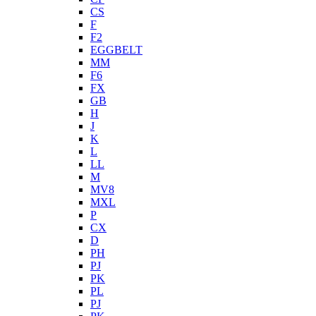
CS
F
F2
EGGBELT
MM
F6
FX
GB
H
J
K
L
LL
M
MV8
MXL
P
CX
D
PH
PJ
PK
PL
PJ