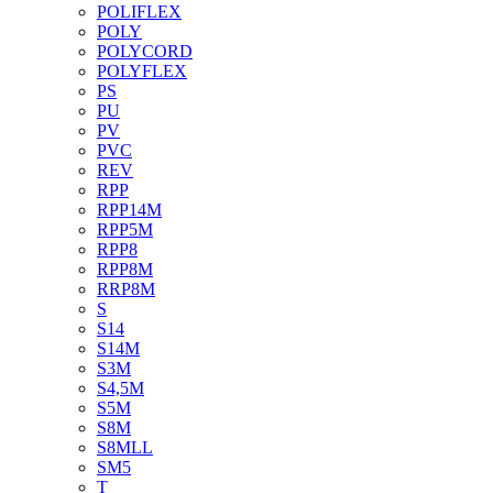
POLIFLEX
POLY
POLYCORD
POLYFLEX
PS
PU
PV
PVC
REV
RPP
RPP14M
RPP5M
RPP8
RPP8M
RRP8M
S
S14
S14M
S3M
S4,5M
S5M
S8M
S8MLL
SM5
T