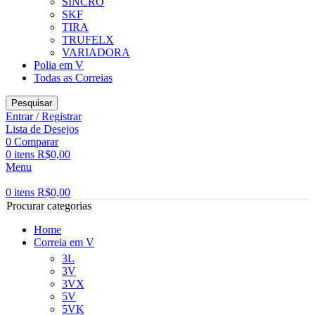
SINCRO
SKF
TIRA
TRUFELX
VARIADORA
Polia em V
Todas as Correias
Pesquisar
Entrar / Registrar
Lista de Desejos
0
Comparar
0
itens
R$
0,00
Menu
0
itens
R$
0,00
Procurar categorias
Home
Correia em V
3L
3V
3VX
5V
5VK