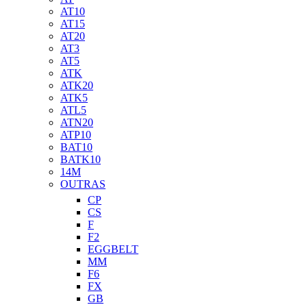
AT10
AT15
AT20
AT3
AT5
ATK
ATK20
ATK5
ATL5
ATN20
ATP10
BAT10
BATK10
14M
OUTRAS
CP
CS
F
F2
EGGBELT
MM
F6
FX
GB