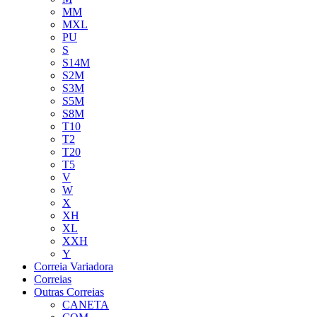
MM
MXL
PU
S
S14M
S2M
S3M
S5M
S8M
T10
T2
T20
T5
V
W
X
XH
XL
XXH
Y
Correia Variadora
Correias
Outras Correias
CANETA