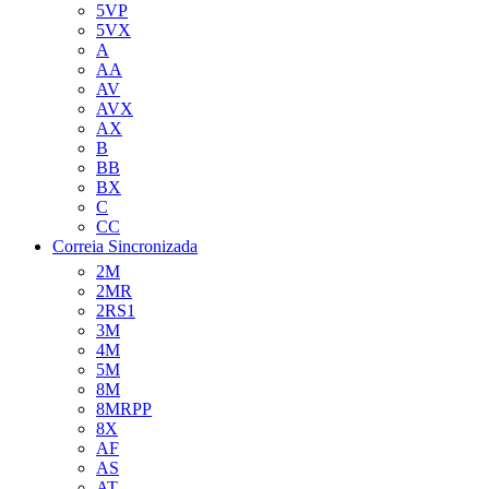
5VP
5VX
A
AA
AV
AVX
AX
B
BB
BX
C
CC
Correia Sincronizada
2M
2MR
2RS1
3M
4M
5M
8M
8MRPP
8X
AF
AS
AT