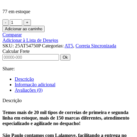
77 em estoque
CORREIA
SINCRONIZADA
Adicionar ao carrinho
25
Comparar
AT5
Adicionar à Lista de Desejos
4750
SKU:
25AT54750P
Categorias:
AT5
,
Correia Sincronizada
PU
Calcular Frete
ACO
Ok
ENDLESS
quantidade
Share:
Descrição
Informação adicional
Avaliações (0)
Descrição
Temos mais de 20 mil tipos de correias de primeira e segunda
linha em estoque, mais de 150 marcas diferentes, atendimento
especializado e agilizade no despacho!
São Paulo contamos com Lalamove, facilitando a entrega no