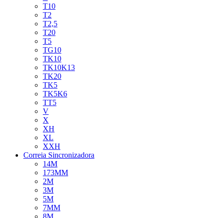
T10
T2
T2,5
T20
T5
TG10
TK10
TK10K13
TK20
TK5
TK5K6
TT5
V
X
XH
XL
XXH
Correia Sincronizadora
14M
173MM
2M
3M
5M
7MM
8M