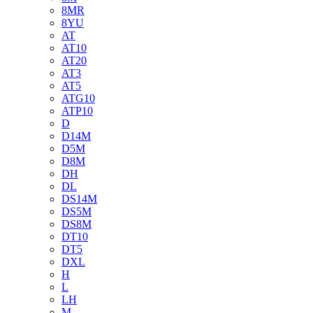
8MR
8YU
AT
AT10
AT20
AT3
AT5
ATG10
ATP10
D
D14M
D5M
D8M
DH
DL
DS14M
DS5M
DS8M
DT10
DT5
DXL
H
L
LH
M