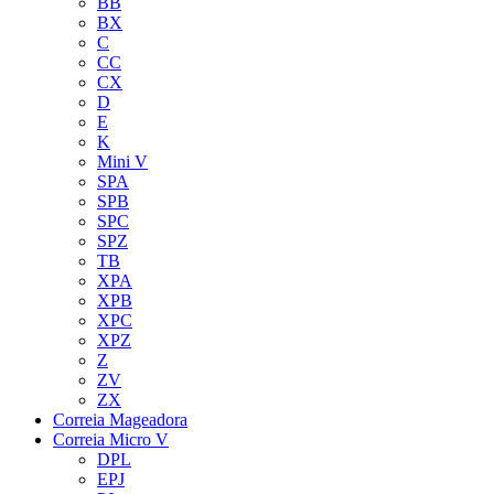
BB
BX
C
CC
CX
D
E
K
Mini V
SPA
SPB
SPC
SPZ
TB
XPA
XPB
XPC
XPZ
Z
ZV
ZX
Correia Mageadora
Correia Micro V
DPL
EPJ