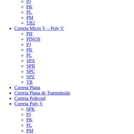
PJ
PK
PL
PM
TB2
Correia Micro V – Poly V
PH
PINOS
PJ
PK
PL
SPA
SPB
SPC
SPZ
TB
Correia Plana
Correia Plana de Transmissão
Correia Policord
Correia Poly V
6PK
PJ
PK
PL
PM