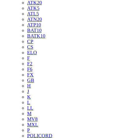
ATK20
ATK5
ATL5
ATN20
ATP10
BAT10
BATK10
CP
CS
ELO
F
F2
F6
FX
GB
H
J
K
L
LL
M
MV8
MXL
P
POLICORD