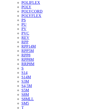
POLIFLEX
POLY
POLYCORD
POLYFLEX
PS
PU
PV
PVC
REV
RPP
RPP14M
RPP5M
RPP8
RPP8M
RRP8M
S
S14
S14M
S3M
S4,5M
S5M
S8M
S8MLL
SM5
T