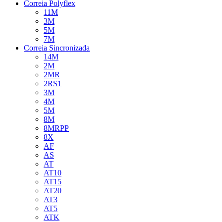
Correia Polyflex
11M
3M
5M
7M
Correia Sincronizada
14M
2M
2MR
2RS1
3M
4M
5M
8M
8MRPP
8X
AF
AS
AT
AT10
AT15
AT20
AT3
AT5
ATK