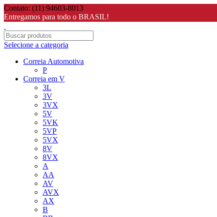
Contato: (11) 94603-8013
Entregamos para todo o BRASIL!
Selecione a categoria
Correia Automotiva
P
Correia em V
3L
3V
3VX
5V
5VK
5VP
5VX
8V
8VX
A
AA
AV
AVX
AX
B