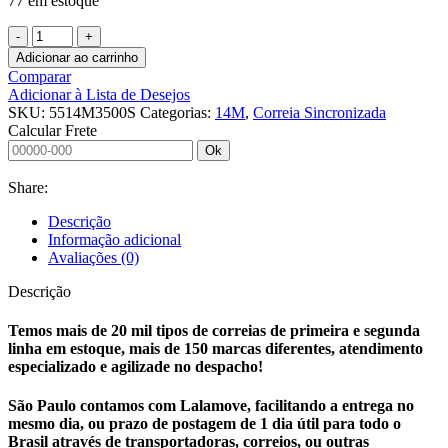
77 em estoque
CORREIA
SINCRONIZADA
Adicionar ao carrinho
55
Comparar
14M
Adicionar à Lista de Desejos
3500
SKU:
5514M3500S
Categorias:
14M
,
Correia Sincronizada
SINCRO
Calcular Frete
quantidade
Ok
Share:
Descrição
Informação adicional
Avaliações (0)
Descrição
Temos mais de 20 mil tipos de correias de primeira e segunda
linha em estoque, mais de 150 marcas diferentes, atendimento
especializado e agilizade no despacho!
São Paulo contamos com Lalamove, facilitando a entrega no
mesmo dia, ou prazo de postagem de 1 dia útil para todo o
Brasil através de transportadoras, correios, ou outras