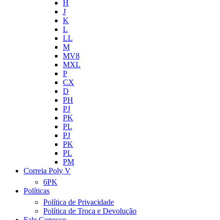
H
J
K
L
LL
M
MV8
MXL
P
CX
D
PH
PJ
PK
PL
PJ
PK
PL
PM
Correia Poly V
6PK
Políticas
Política de Privacidade
Política de Troca e Devolução
Fale Conosco