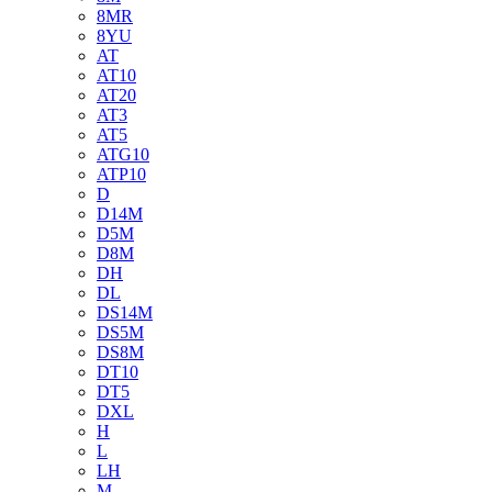
8MR
8YU
AT
AT10
AT20
AT3
AT5
ATG10
ATP10
D
D14M
D5M
D8M
DH
DL
DS14M
DS5M
DS8M
DT10
DT5
DXL
H
L
LH
M