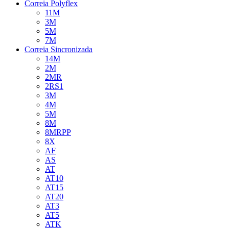
Correia Polyflex
11M
3M
5M
7M
Correia Sincronizada
14M
2M
2MR
2RS1
3M
4M
5M
8M
8MRPP
8X
AF
AS
AT
AT10
AT15
AT20
AT3
AT5
ATK