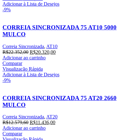
R$14.960,00.
R$13.600,00.
Adicionar à Lista de Desejos
-9%
CORREIA SINCRONIZADA 75 AT10 5000
MULCO
Correia Sincronizada
,
AT10
O
O
R$
22.352,00
R$
20.320,00
preço
preço
Adicionar ao carrinho
original
atual
Comparar
era:
é:
Visualização Rápida
R$22.352,00.
R$20.320,00.
Adicionar à Lista de Desejos
-9%
CORREIA SINCRONIZADA 75 AT20 2660
MULCO
Correia Sincronizada
,
AT20
O
O
R$
12.579,60
R$
11.436,00
preço
preço
Adicionar ao carrinho
original
atual
Comparar
era:
é:
Visualização Rápida