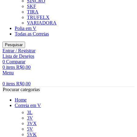
SINCRO
SKF
TIRA
TRUFELX
VARIADORA
Polia em V
Todas as Correias
Pesquisar
Entrar / Registrar
Lista de Desejos
0
Comparar
0
itens
R$
0,00
Menu
0
itens
R$
0,00
Procurar categorias
Home
Correia em V
3L
3V
3VX
5V
5VK