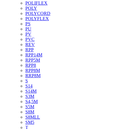
POLIFLEX
POLY
POLYCORD
POLYFLEX
PS
PU
PV
PVC
REV
RPP
RPP14M
RPP5M
RPP8
RPP8M
RRP8M
S
S14
S14M
S3M
S4,5M
S5M
S8M
S8MLL
SM5
T