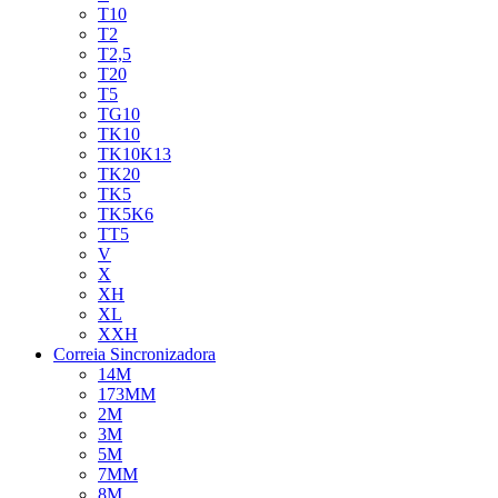
T10
T2
T2,5
T20
T5
TG10
TK10
TK10K13
TK20
TK5
TK5K6
TT5
V
X
XH
XL
XXH
Correia Sincronizadora
14M
173MM
2M
3M
5M
7MM
8M