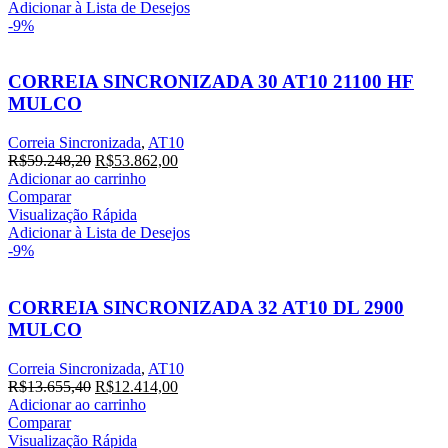
R$32.381,80.
R$29.438,00.
Adicionar à Lista de Desejos
-9%
CORREIA SINCRONIZADA 30 AT10 21100 HF
MULCO
Correia Sincronizada
,
AT10
O
O
R$
59.248,20
R$
53.862,00
preço
preço
Adicionar ao carrinho
original
atual
Comparar
era:
é:
Visualização Rápida
R$59.248,20.
R$53.862,00.
Adicionar à Lista de Desejos
-9%
CORREIA SINCRONIZADA 32 AT10 DL 2900
MULCO
Correia Sincronizada
,
AT10
O
O
R$
13.655,40
R$
12.414,00
preço
preço
Adicionar ao carrinho
original
atual
Comparar
era:
é:
Visualização Rápida