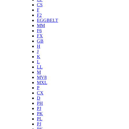
CS
F
F2
EGGBELT
MM
F6
FX
GB
H
J
K
L
LL
M
MV8
MXL
P
CX
D
PH
PJ
PK
PL
PJ