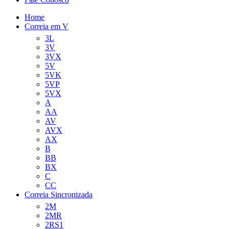
Home
Correia em V
3L
3V
3VX
5V
5VK
5VP
5VX
A
AA
AV
AVX
AX
B
BB
BX
C
CC
Correia Sincronizada
2M
2MR
2RS1