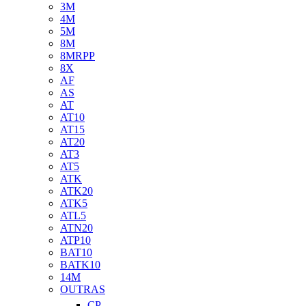
3M
4M
5M
8M
8MRPP
8X
AF
AS
AT
AT10
AT15
AT20
AT3
AT5
ATK
ATK20
ATK5
ATL5
ATN20
ATP10
BAT10
BATK10
14M
OUTRAS
CP