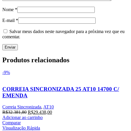
Nome
*
E-mail
*
Salvar meus dados neste navegador para a próxima vez que eu
comentar.
Produtos relacionados
-9%
CORREIA SINCRONIZADA 25 AT10 14700 C/
EMENDA
Correia Sincronizada
,
AT10
O
O
R$
32.381,80
R$
29.438,00
preço
preço
Adicionar ao carrinho
original
atual
Comparar
era:
é:
Visualização Rápida