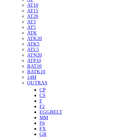
AT10
AT15
AT20
AT3
AT5
ATK
ATK20
ATK5
ATL5
ATN20
ATP10
BAT10
BATK10
14M
OUTRAS
CP
CS
F
F2
EGGBELT
MM
F6
FX
GB