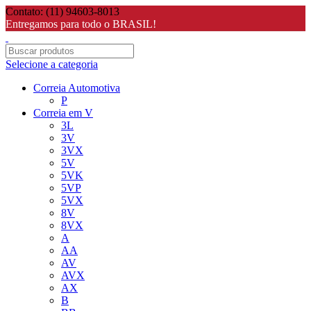
Contato: (11) 94603-8013
Entregamos para todo o BRASIL!
Selecione a categoria
Correia Automotiva
P
Correia em V
3L
3V
3VX
5V
5VK
5VP
5VX
8V
8VX
A
AA
AV
AVX
AX
B