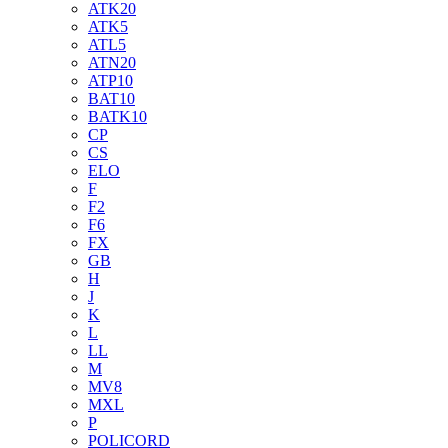
ATK20
ATK5
ATL5
ATN20
ATP10
BAT10
BATK10
CP
CS
ELO
F
F2
F6
FX
GB
H
J
K
L
LL
M
MV8
MXL
P
POLICORD