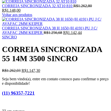
O
CORREIA SINCRONIZADA 32 AT10 810
R$
1.262,80
O
preço
R$
1.148,00
preço
original
Voltar aos produtos
atual
era:
é:
R$1.262,80
R$1.148,00.
CORREIA SINCRONIZADA 38 H 1650 (H 4191) PU J C/
O
O
AVAFAC 2MM KEIPER
R$
1.256,68
R$
1.142,44
preço
preço
SINCRO
original
atual
era:
é:
CORREIA SINCRONIZADA
R$1.256,68.
R$1.142,44.
55 14M 3500 SINCRO
O
O
R$
1.262,03
R$
1.147,30
preço
preço
Seja bem vindo(a), entre em contato conosco para confirmar o preço
original
atual
e disponibilidade!
era:
é:
R$1.262,03.
R$1.147,30.
(11) 96357-7221