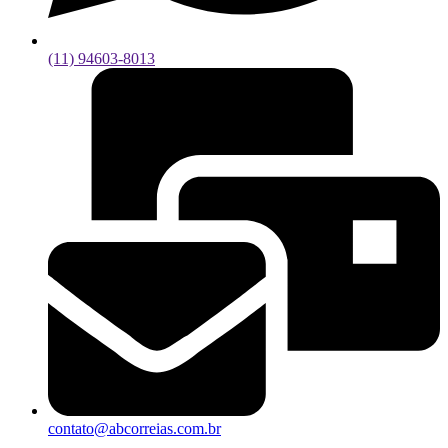
(11) 94603-8013
contato@abcorreias.com.br