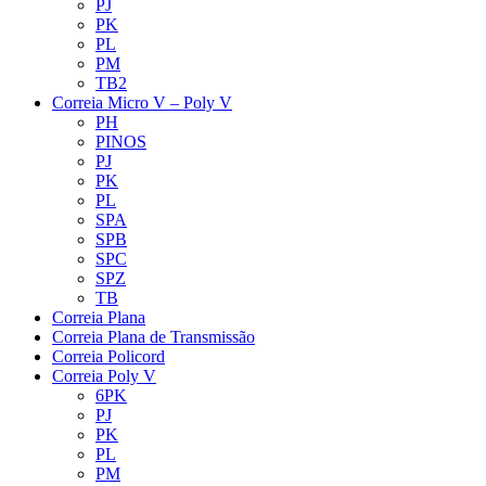
PJ
PK
PL
PM
TB2
Correia Micro V – Poly V
PH
PINOS
PJ
PK
PL
SPA
SPB
SPC
SPZ
TB
Correia Plana
Correia Plana de Transmissão
Correia Policord
Correia Poly V
6PK
PJ
PK
PL
PM