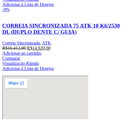
R$12.579,60.
R$11.436,00.
Adicionar à Lista de Desejos
-9%
CORREIA SINCRONIZADA 75 ATK 10 K6/2530
DL (DUPLO DENTE C/ GUIA)
Correia Sincronizada
,
ATK
O
O
R$
16.412,00
R$
14.920,00
preço
preço
Adicionar ao carrinho
original
atual
Comparar
era:
é:
Visualização Rápida
R$16.412,00.
R$14.920,00.
Adicionar à Lista de Desejos