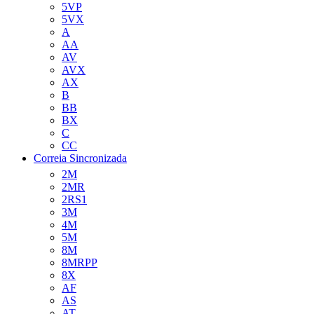
5VP
5VX
A
AA
AV
AVX
AX
B
BB
BX
C
CC
Correia Sincronizada
2M
2MR
2RS1
3M
4M
5M
8M
8MRPP
8X
AF
AS
AT