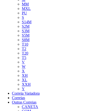
MM
MXL
PU
S
S14M
S2M
S3M
S5M
S8M
T10
T2
T20
T5
V
W
X
XH
XL
XXH
Y
Correia Variadora
Correias
Outras Correias
CANETA