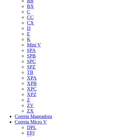
BB
BX
C
CC
CX
D
E
K
Mini V
SPA
SPB
SPC
SPZ
TB
XPA
XPB
XPC
XPZ
Z
ZV
ZX
Correia Mageadora
Correia Micro V
DPL
EPJ