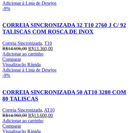
R$13.655,40.
R$12.414,00.
Adicionar à Lista de Desejos
-9%
CORREIA SINCRONIZADA 32 T10 2760 J C/ 92
TALISCAS COM ROSCA DE INOX
Correia Sincronizada
,
T10
O
O
R$
14.696,00
R$
13.360,00
preço
preço
Adicionar ao carrinho
original
atual
Comparar
era:
é:
Visualização Rápida
R$14.696,00.
R$13.360,00.
Adicionar à Lista de Desejos
-9%
CORREIA SINCRONIZADA 50 AT10 3280 COM
80 TALISCAS
Correia Sincronizada
,
AT10
O
O
R$
14.960,00
R$
13.600,00
preço
preço
Adicionar ao carrinho
original
atual
Comparar
era:
é:
Visualização Rápida