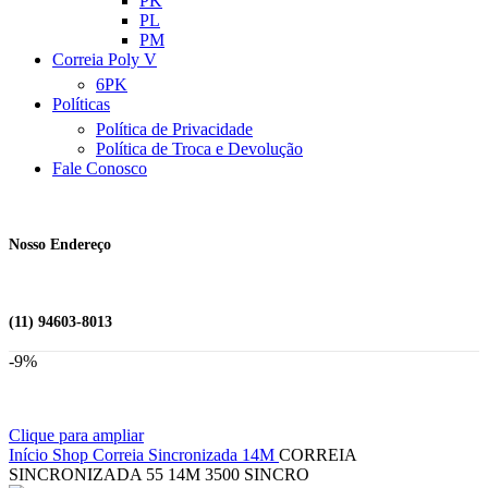
PK
PL
PM
Correia Poly V
6PK
Políticas
Política de Privacidade
Política de Troca e Devolução
Fale Conosco
Nosso Endereço
(11) 94603-8013
-9%
Clique para ampliar
Início
Shop
Correia Sincronizada
14M
CORREIA
SINCRONIZADA 55 14M 3500 SINCRO