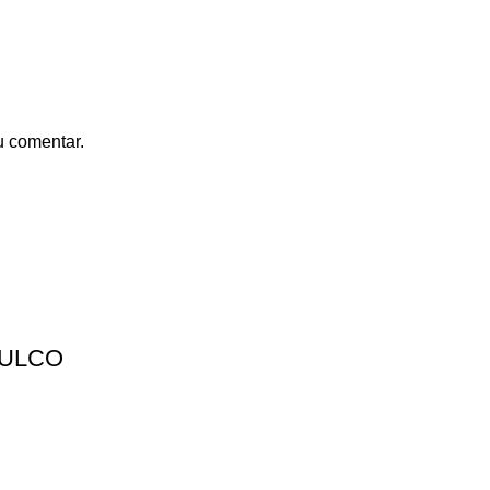
u comentar.
MULCO