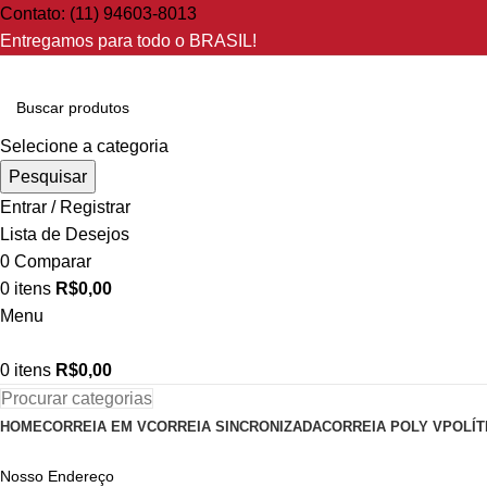
Contato: (11) 94603-8013
Entregamos para todo o BRASIL!
Selecione a categoria
Pesquisar
Entrar / Registrar
Lista de Desejos
0
Comparar
0
itens
R$
0,00
Menu
0
itens
R$
0,00
Procurar categorias
HOME
CORREIA EM V
CORREIA SINCRONIZADA
CORREIA POLY V
POLÍT
Nosso Endereço