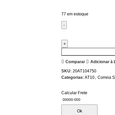
77 em estoque
Comparar
Adicionar à 
SKU:
20AT104750
Categorias:
AT10
,
Correia S
Calcular Frete
Ok