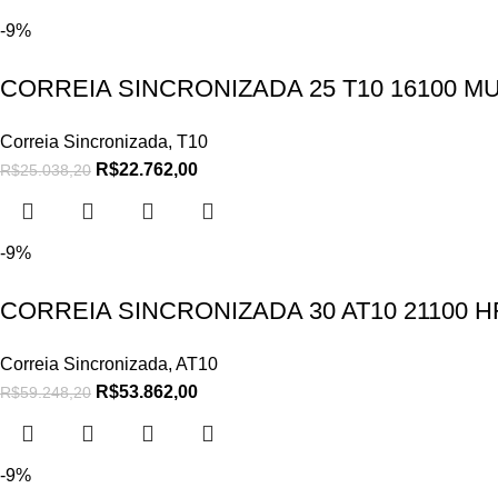
-9%
CORREIA SINCRONIZADA 25 T10 16100 M
Correia Sincronizada
,
T10
R$
22.762,00
R$
25.038,20
-9%
CORREIA SINCRONIZADA 30 AT10 21100 
Correia Sincronizada
,
AT10
R$
53.862,00
R$
59.248,20
-9%