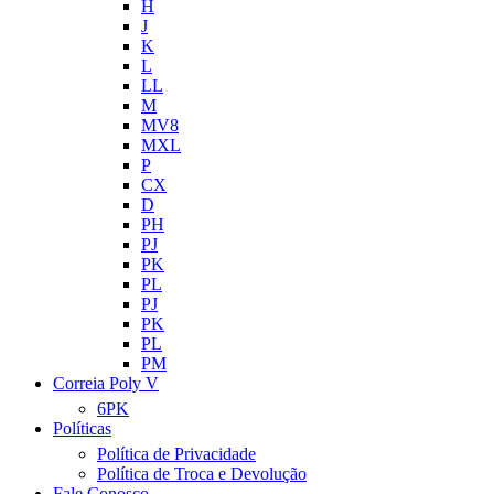
H
J
K
L
LL
M
MV8
MXL
P
CX
D
PH
PJ
PK
PL
PJ
PK
PL
PM
Correia Poly V
6PK
Políticas
Política de Privacidade
Política de Troca e Devolução
Fale Conosco