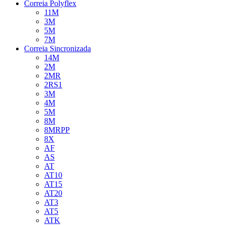
Correia Polyflex
11M
3M
5M
7M
Correia Sincronizada
14M
2M
2MR
2RS1
3M
4M
5M
8M
8MRPP
8X
AF
AS
AT
AT10
AT15
AT20
AT3
AT5
ATK