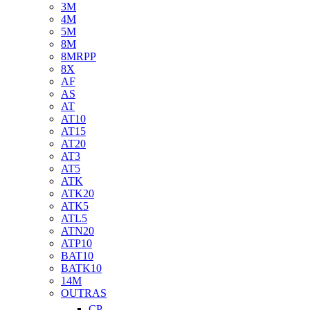
3M
4M
5M
8M
8MRPP
8X
AF
AS
AT
AT10
AT15
AT20
AT3
AT5
ATK
ATK20
ATK5
ATL5
ATN20
ATP10
BAT10
BATK10
14M
OUTRAS
CP