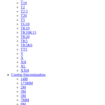
T10
T2
T2,5
T20
T5
TG10
TK10
TK10K13
TK20
TK5
TK5K6
TT5
V
X
XH
XL
XXH
Correia Sincronizadora
14M
173MM
2M
3M
5M
7MM
8M