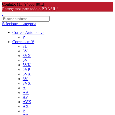
Contato: (11) 94603-8013
Entregamos para todo o BRASIL!
Selecione a categoria
Correia Automotiva
P
Correia em V
3L
3V
3VX
5V
5VK
5VP
5VX
8V
8VX
A
AA
AV
AVX
AX
B