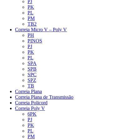
PJ
PK
PL
PM
TB2
Correia Micro V – Poly V
PH
PINOS
PJ
PK
PL
SPA
SPB
SPC
SPZ
TB
Correia Plana
Correia Plana de Transmissão
Correia Policord
Correia Poly V
6PK
PJ
PK
PL
PM