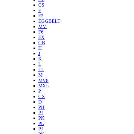
CS
F
F2
EGGBELT
MM
F6
FX
GB
H
J
K
L
LL
M
MV8
MXL
P
CX
D
PH
PJ
PK
PL
PJ