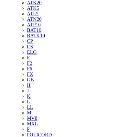
ATK20
ATK5
ATL5
ATN20
ATP10
BAT10
BATK10
CP
CS
ELO
F
F2
F6
FX
GB
H
J
K
L
LL
M
MV8
MXL
P
POLICORD