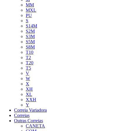
MM
MXL
PU
S
S14M
S2M
S3M
S5M
S8M
T10
T2
T20
T5
V
W
X
XH
XL
XXH
Y
Correia Variadora
Correias
Outras Correias
CANETA