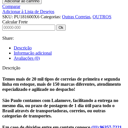
Adicionar ao carrinho
Comparar
Adicionar à Lista de Desejos
SKU:
PU181600X6
Categorias:
Outras Correias
,
OUTROS
Calcular Frete
Ok
Share:
Descrição
Informação adicional
Avaliações (0)
Descrição
Temos mais de 20 mil tipos de correias de primeira e segunda
linha em estoque, mais de 150 marcas diferentes, atendimento
especializado e agilizade no despacho!
São Paulo contamos com Lalamove, facilitando a entrega no
mesmo dia, ou prazo de postagem de 1 dia útil para todo o
Brasil através de transportadoras, correios, ou outras
categorias de transportes.
Em caso de dúvidas entre em contato conosco
(11) 96357-7221
,