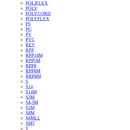
POLIFLEX
POLY
POLYCORD
POLYFLEX
PS
PU
PV
PVC
REV
RPP
RPP14M
RPP5M
RPP8
RPP8M
RRP8M
S
S14
S14M
S3M
S4,5M
S5M
S8M
S8MLL
SM5
T