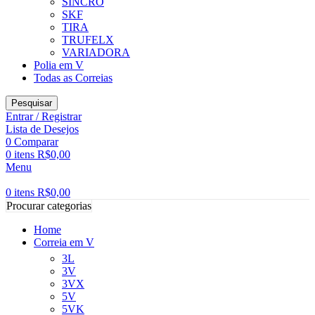
SINCRO
SKF
TIRA
TRUFELX
VARIADORA
Polia em V
Todas as Correias
Pesquisar
Entrar / Registrar
Lista de Desejos
0
Comparar
0
itens
R$
0,00
Menu
0
itens
R$
0,00
Procurar categorias
Home
Correia em V
3L
3V
3VX
5V
5VK