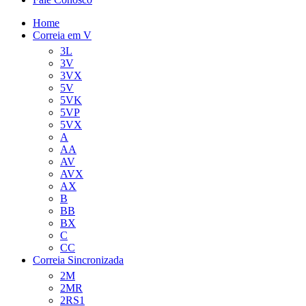
Home
Correia em V
3L
3V
3VX
5V
5VK
5VP
5VX
A
AA
AV
AVX
AX
B
BB
BX
C
CC
Correia Sincronizada
2M
2MR
2RS1