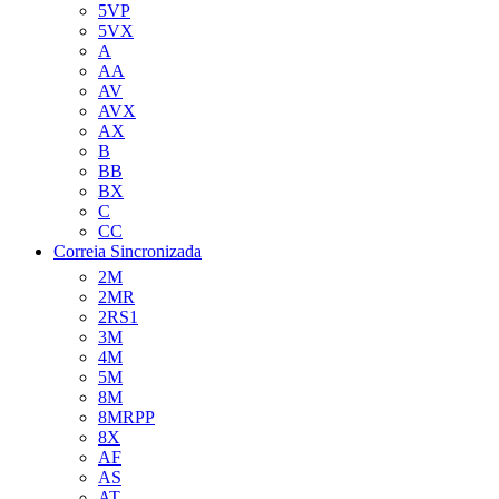
5VP
5VX
A
AA
AV
AVX
AX
B
BB
BX
C
CC
Correia Sincronizada
2M
2MR
2RS1
3M
4M
5M
8M
8MRPP
8X
AF
AS
AT