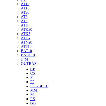
AT10
AT15
AT20
AT3
AT5
ATK
ATK20
ATK5
ATL5
ATN20
ATP10
BAT10
BATK10
14M
OUTRAS
CP
CS
F
F2
EGGBELT
MM
F6
FX
GB