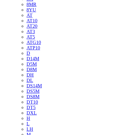
8MR
8YU
AT
AT10
AT20
AT3
AT5
ATG10
ATP10
D
D14M
D5M
D8M
DH
DL
DS14M
DS5M
DS8M
DT10
DT5
DXL
H
L
LH
M