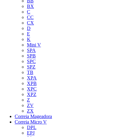
BB
BX
C
CC
CX
D
E
K
Mini V
SPA
SPB
SPC
SPZ
TB
XPA
XPB
XPC
XPZ
Z
ZV
ZX
Correia Mageadora
Correia Micro V
DPL
EPJ