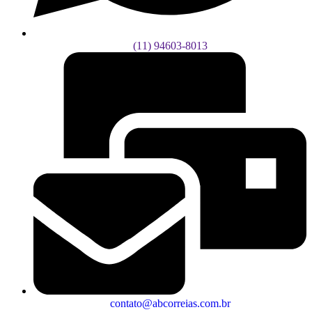
(11) 94603-8013
contato@abcorreias.com.br