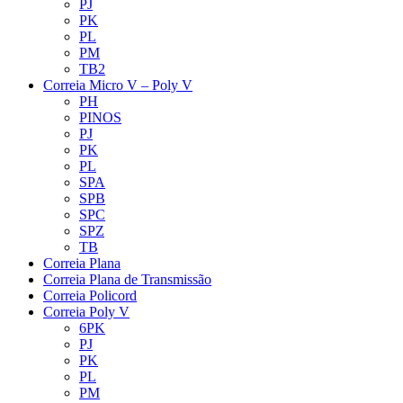
PJ
PK
PL
PM
TB2
Correia Micro V – Poly V
PH
PINOS
PJ
PK
PL
SPA
SPB
SPC
SPZ
TB
Correia Plana
Correia Plana de Transmissão
Correia Policord
Correia Poly V
6PK
PJ
PK
PL
PM