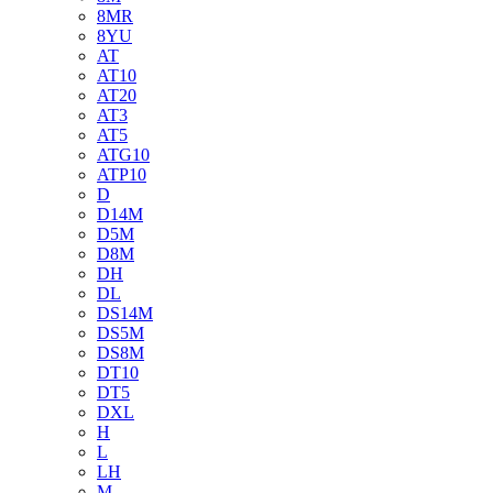
8MR
8YU
AT
AT10
AT20
AT3
AT5
ATG10
ATP10
D
D14M
D5M
D8M
DH
DL
DS14M
DS5M
DS8M
DT10
DT5
DXL
H
L
LH
M