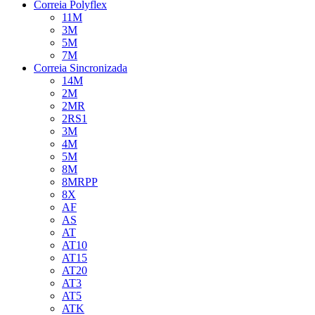
Correia Polyflex
11M
3M
5M
7M
Correia Sincronizada
14M
2M
2MR
2RS1
3M
4M
5M
8M
8MRPP
8X
AF
AS
AT
AT10
AT15
AT20
AT3
AT5
ATK