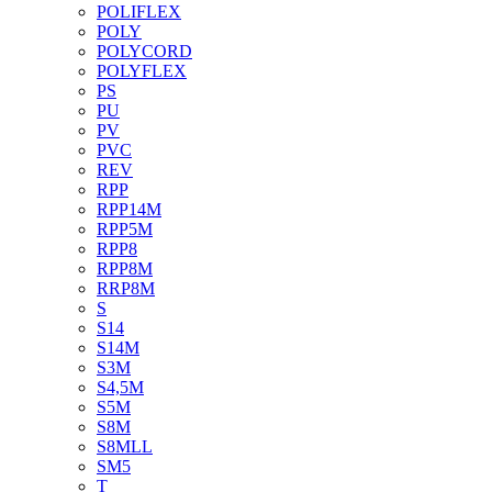
POLIFLEX
POLY
POLYCORD
POLYFLEX
PS
PU
PV
PVC
REV
RPP
RPP14M
RPP5M
RPP8
RPP8M
RRP8M
S
S14
S14M
S3M
S4,5M
S5M
S8M
S8MLL
SM5
T