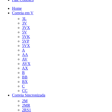
Home
Correia em V
3L
3V
3VX
5V
5VK
5VP
5VX
A
AA
AV
AVX
AX
B
BB
BX
C
CC
Correia Sincronizada
2M
2MR
2RS1