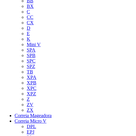
BB
BX
C
CC
CX
D
E
K
Mini V
SPA
SPB
SPC
SPZ
TB
XPA
XPB
XPC
XPZ
Z
ZV
ZX
Correia Mageadora
Correia Micro V
DPL
EPJ