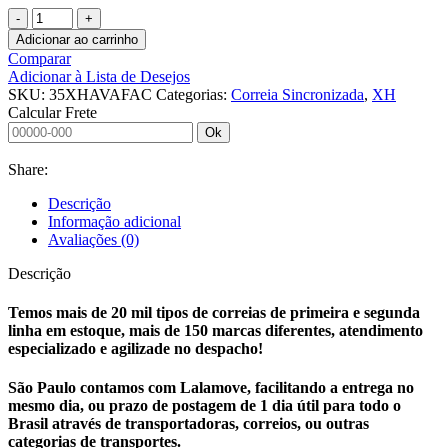
CORREIA
SINCRONIZADA
Adicionar ao carrinho
35
Comparar
XH
Adicionar à Lista de Desejos
AVAFAC
SKU:
35XHAVAFAC
Categorias:
Correia Sincronizada
,
XH
LL
Calcular Frete
S
Ok
quantidade
Share:
Descrição
Informação adicional
Avaliações (0)
Descrição
Temos mais de 20 mil tipos de correias de primeira e segunda
linha em estoque, mais de 150 marcas diferentes, atendimento
especializado e agilizade no despacho!
São Paulo contamos com Lalamove, facilitando a entrega no
mesmo dia, ou prazo de postagem de 1 dia útil para todo o
Brasil através de transportadoras, correios, ou outras
categorias de transportes.