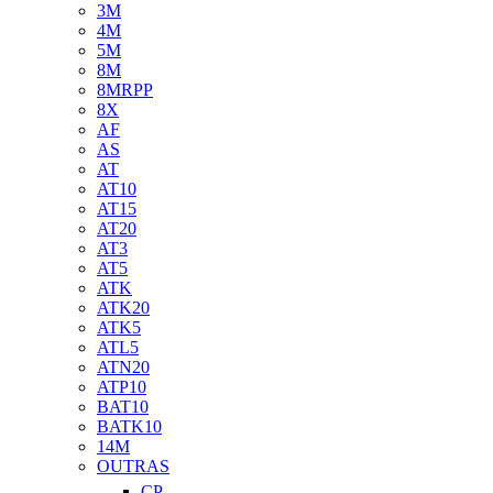
3M
4M
5M
8M
8MRPP
8X
AF
AS
AT
AT10
AT15
AT20
AT3
AT5
ATK
ATK20
ATK5
ATL5
ATN20
ATP10
BAT10
BATK10
14M
OUTRAS
CP