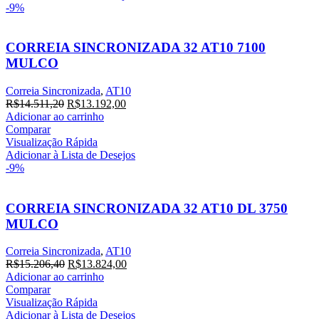
-9%
CORREIA SINCRONIZADA 32 AT10 7100
MULCO
Correia Sincronizada
,
AT10
O
O
R$
14.511,20
R$
13.192,00
preço
preço
Adicionar ao carrinho
original
atual
Comparar
era:
é:
Visualização Rápida
R$14.511,20.
R$13.192,00.
Adicionar à Lista de Desejos
-9%
CORREIA SINCRONIZADA 32 AT10 DL 3750
MULCO
Correia Sincronizada
,
AT10
O
O
R$
15.206,40
R$
13.824,00
preço
preço
Adicionar ao carrinho
original
atual
Comparar
era:
é:
Visualização Rápida
R$15.206,40.
R$13.824,00.
Adicionar à Lista de Desejos