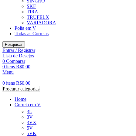
SINCRO
SKF
TIRA
TRUFELX
VARIADORA
Polia em V
Todas as Correias
Pesquisar
Entrar / Registrar
Lista de Desejos
0
Comparar
0
itens
R$
0,00
Menu
0
itens
R$
0,00
Procurar categorias
Home
Correia em V
3L
3V
3VX
5V
5VK