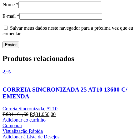
Nome
*
E-mail
*
Salvar meus dados neste navegador para a próxima vez que eu
comentar.
Produtos relacionados
-9%
CORREIA SINCRONIZADA 25 AT10 13600 C/
EMENDA
Correia Sincronizada
,
AT10
O
O
R$
34.161,60
R$
31.056,00
preço
preço
Adicionar ao carrinho
original
atual
Comparar
era:
é:
Visualização Rápida
R$34.161,60.
R$31.056,00.
Adicionar à Lista de Desejos