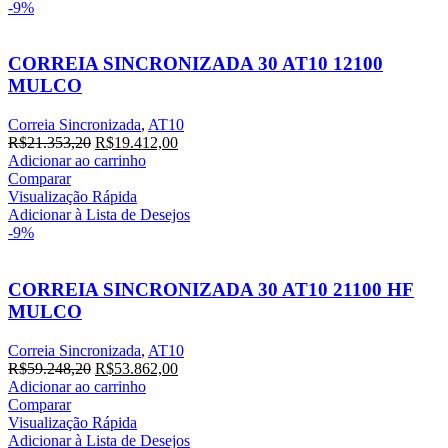
-9%
CORREIA SINCRONIZADA 30 AT10 12100
MULCO
Correia Sincronizada
,
AT10
O
O
R$
21.353,20
R$
19.412,00
preço
preço
Adicionar ao carrinho
original
atual
Comparar
era:
é:
Visualização Rápida
R$21.353,20.
R$19.412,00.
Adicionar à Lista de Desejos
-9%
CORREIA SINCRONIZADA 30 AT10 21100 HF
MULCO
Correia Sincronizada
,
AT10
O
O
R$
59.248,20
R$
53.862,00
preço
preço
Adicionar ao carrinho
original
atual
Comparar
era:
é:
Visualização Rápida
R$59.248,20.
R$53.862,00.
Adicionar à Lista de Desejos