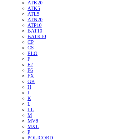
ATK20
ATK5
ATL5
ATN20
ATP10
BAT10
BATK10
CP
CS
ELO
F
F2
F6
FX
GB
H
J
K
L
LL
M
MV8
MXL
P
POLICORD