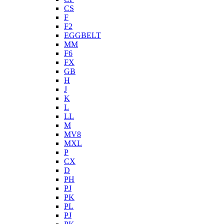
CS
F
F2
EGGBELT
MM
F6
FX
GB
H
J
K
L
LL
M
MV8
MXL
P
CX
D
PH
PJ
PK
PL
PJ