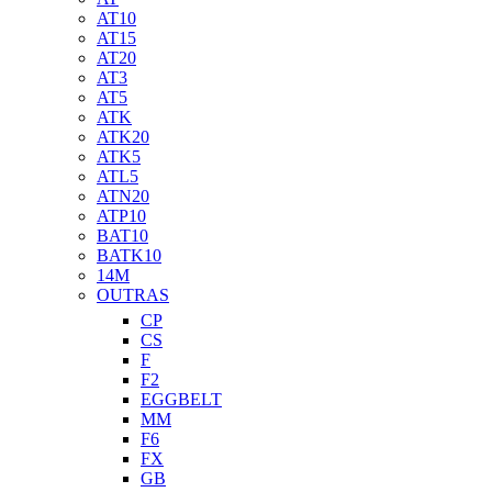
AT10
AT15
AT20
AT3
AT5
ATK
ATK20
ATK5
ATL5
ATN20
ATP10
BAT10
BATK10
14M
OUTRAS
CP
CS
F
F2
EGGBELT
MM
F6
FX
GB