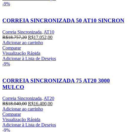
-9%
CORREIA SINCRONIZADA 50 AT10 SINCRON
Correia Sincronizada
,
AT10
O
O
R$
18.757,20
R$
17.052,00
preço
preço
Adicionar ao carrinho
original
atual
Comparar
era:
é:
Visualização Rápida
R$18.757,20.
R$17.052,00.
Adicionar à Lista de Desejos
-9%
CORREIA SINCRONIZADA 75 AT20 3000
MULCO
Correia Sincronizada
,
AT20
O
O
R$
18.040,00
R$
16.400,00
preço
preço
Adicionar ao carrinho
original
atual
Comparar
era:
é:
Visualização Rápida
R$18.040,00.
R$16.400,00.
Adicionar à Lista de Desejos
-9%