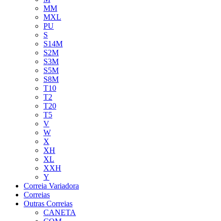
MM
MXL
PU
S
S14M
S2M
S3M
S5M
S8M
T10
T2
T20
T5
V
W
X
XH
XL
XXH
Y
Correia Variadora
Correias
Outras Correias
CANETA