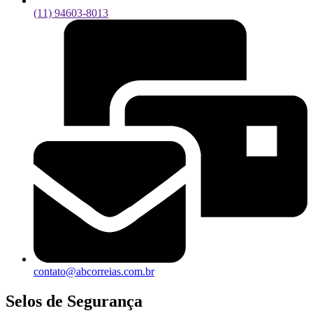
(11) 94603-8013
contato@abcorreias.com.br
Selos de Segurança