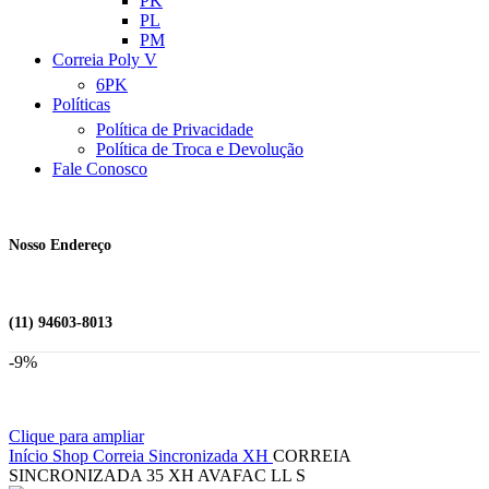
PK
PL
PM
Correia Poly V
6PK
Políticas
Política de Privacidade
Política de Troca e Devolução
Fale Conosco
Nosso Endereço
(11) 94603-8013
-9%
Clique para ampliar
Início
Shop
Correia Sincronizada
XH
CORREIA
SINCRONIZADA 35 XH AVAFAC LL S