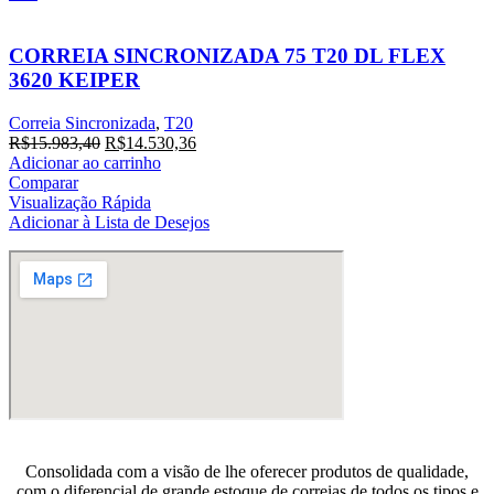
CORREIA SINCRONIZADA 75 T20 DL FLEX
3620 KEIPER
Correia Sincronizada
,
T20
O
O
R$
15.983,40
R$
14.530,36
preço
preço
Adicionar ao carrinho
original
atual
Comparar
era:
é:
Visualização Rápida
R$15.983,40.
R$14.530,36.
Adicionar à Lista de Desejos
Consolidada com a visão de lhe oferecer produtos de qualidade,
com o diferencial de grande estoque de correias de todos os tipos e