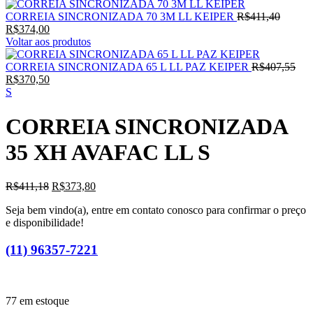
O
CORREIA SINCRONIZADA 70 3M LL KEIPER
R$
411,40
O
preço
R$
374,00
preço
original
Voltar aos produtos
atual
era:
é:
R$411,
O
CORREIA SINCRONIZADA 65 L LL PAZ KEIPER
R$
407,55
R$374,00.
O
pre
R$
370,50
preço
orig
S
atual
era:
é:
R$4
CORREIA SINCRONIZADA
R$370,50.
35 XH AVAFAC LL S
O
O
R$
411,18
R$
373,80
preço
preço
Seja bem vindo(a), entre em contato conosco para confirmar o preço
original
atual
e disponibilidade!
era:
é:
R$411,18.
R$373,80.
(11) 96357-7221
77 em estoque