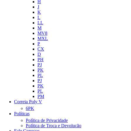
H
J
K
L
LL
M
MV8
MXL
P
CX
D
PH
PJ
PK
PL
PJ
PK
PL
PM
Correia Poly V
6PK
Políticas
Política de Privacidade
Política de Troca e Devolução
Fale Conosco