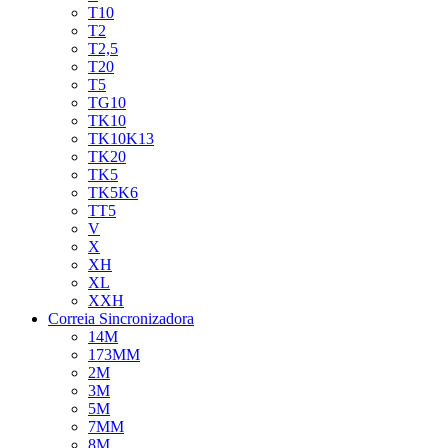
T10
T2
T2,5
T20
T5
TG10
TK10
TK10K13
TK20
TK5
TK5K6
TT5
V
X
XH
XL
XXH
Correia Sincronizadora
14M
173MM
2M
3M
5M
7MM
8M