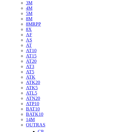
3M
4M
5M
8M
8MRPP
8X
AF
AS
AT
AT10
AT15
AT20
AT3
AT5
ATK
ATK20
ATK5
ATL5
ATN20
ATP10
BAT10
BATK10
14M
OUTRAS
CP