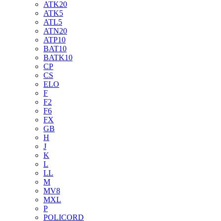
ATK20
ATK5
ATL5
ATN20
ATP10
BAT10
BATK10
CP
CS
ELO
F
F2
F6
FX
GB
H
J
K
L
LL
M
MV8
MXL
P
POLICORD