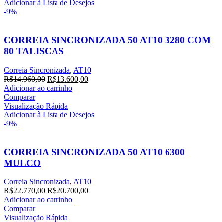
R$14.696,00.
R$13.360,00.
Adicionar à Lista de Desejos
-9%
CORREIA SINCRONIZADA 50 AT10 3280 COM
80 TALISCAS
Correia Sincronizada
,
AT10
O
O
R$
14.960,00
R$
13.600,00
preço
preço
Adicionar ao carrinho
original
atual
Comparar
era:
é:
Visualização Rápida
R$14.960,00.
R$13.600,00.
Adicionar à Lista de Desejos
-9%
CORREIA SINCRONIZADA 50 AT10 6300
MULCO
Correia Sincronizada
,
AT10
O
O
R$
22.770,00
R$
20.700,00
preço
preço
Adicionar ao carrinho
original
atual
Comparar
era:
é:
Visualização Rápida