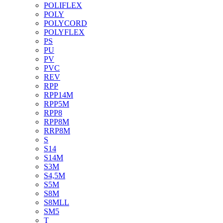
POLIFLEX
POLY
POLYCORD
POLYFLEX
PS
PU
PV
PVC
REV
RPP
RPP14M
RPP5M
RPP8
RPP8M
RRP8M
S
S14
S14M
S3M
S4,5M
S5M
S8M
S8MLL
SM5
T