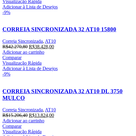
era:
é:
Visualização Rápida
R$15.906,00.
R$14.460,00.
Adicionar à Lista de Desejos
-9%
CORREIA SINCRONIZADA 32 AT10 15800
Correia Sincronizada
,
AT10
O
O
R$
42.270,80
R$
38.428,00
preço
preço
Adicionar ao carrinho
original
atual
Comparar
era:
é:
Visualização Rápida
R$42.270,80.
R$38.428,00.
Adicionar à Lista de Desejos
-9%
CORREIA SINCRONIZADA 32 AT10 DL 3750
MULCO
Correia Sincronizada
,
AT10
O
O
R$
15.206,40
R$
13.824,00
preço
preço
Adicionar ao carrinho
original
atual
Comparar
era:
é:
Visualização Rápida