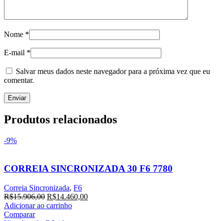
Nome
*
E-mail
*
Salvar meus dados neste navegador para a próxima vez que eu
comentar.
Produtos relacionados
-9%
CORREIA SINCRONIZADA 30 F6 7780
Correia Sincronizada
,
F6
O
O
R$
15.906,00
R$
14.460,00
preço
preço
Adicionar ao carrinho
original
atual
Comparar