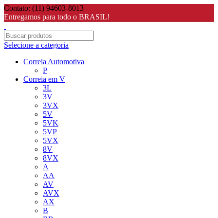
Contato: (11) 94603-8013
Entregamos para todo o BRASIL!
Selecione a categoria
Correia Automotiva
P
Correia em V
3L
3V
3VX
5V
5VK
5VP
5VX
8V
8VX
A
AA
AV
AVX
AX
B