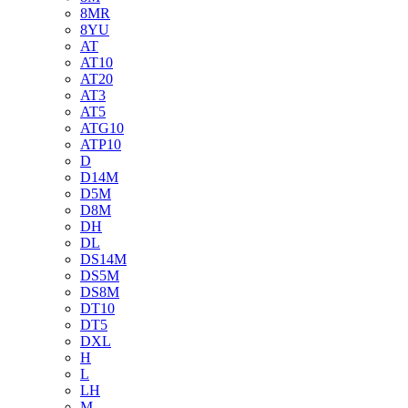
8MR
8YU
AT
AT10
AT20
AT3
AT5
ATG10
ATP10
D
D14M
D5M
D8M
DH
DL
DS14M
DS5M
DS8M
DT10
DT5
DXL
H
L
LH
M