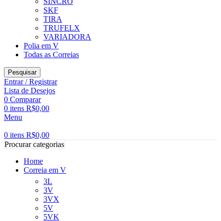
SINCRO
SKF
TIRA
TRUFELX
VARIADORA
Polia em V
Todas as Correias
Pesquisar
Entrar / Registrar
Lista de Desejos
0
Comparar
0
itens
R$
0,00
Menu
0
itens
R$
0,00
Procurar categorias
Home
Correia em V
3L
3V
3VX
5V
5VK