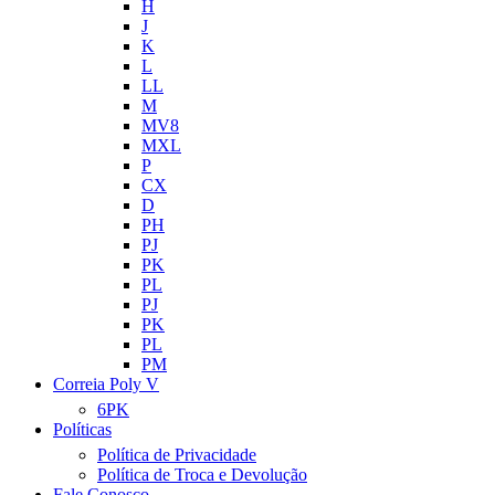
H
J
K
L
LL
M
MV8
MXL
P
CX
D
PH
PJ
PK
PL
PJ
PK
PL
PM
Correia Poly V
6PK
Políticas
Política de Privacidade
Política de Troca e Devolução
Fale Conosco