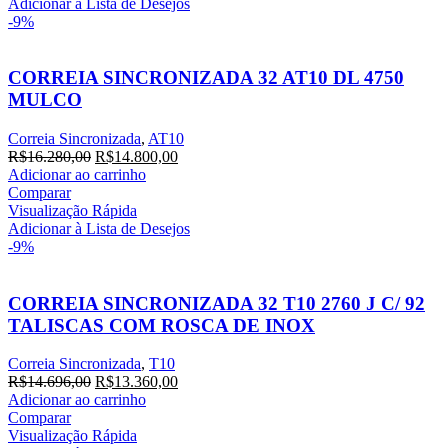
R$15.206,40.
R$13.824,00.
Adicionar à Lista de Desejos
-9%
CORREIA SINCRONIZADA 32 AT10 DL 4750
MULCO
Correia Sincronizada
,
AT10
O
O
R$
16.280,00
R$
14.800,00
preço
preço
Adicionar ao carrinho
original
atual
Comparar
era:
é:
Visualização Rápida
R$16.280,00.
R$14.800,00.
Adicionar à Lista de Desejos
-9%
CORREIA SINCRONIZADA 32 T10 2760 J C/ 92
TALISCAS COM ROSCA DE INOX
Correia Sincronizada
,
T10
O
O
R$
14.696,00
R$
13.360,00
preço
preço
Adicionar ao carrinho
original
atual
Comparar
era:
é:
Visualização Rápida