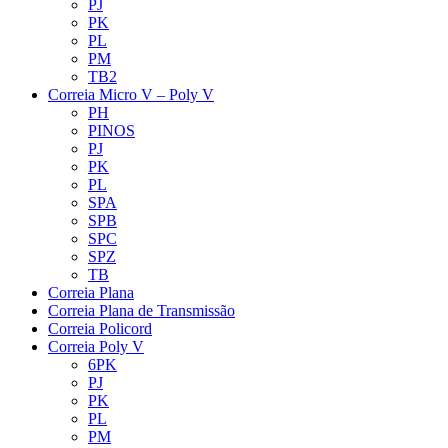
PJ
PK
PL
PM
TB2
Correia Micro V – Poly V
PH
PINOS
PJ
PK
PL
SPA
SPB
SPC
SPZ
TB
Correia Plana
Correia Plana de Transmissão
Correia Policord
Correia Poly V
6PK
PJ
PK
PL
PM