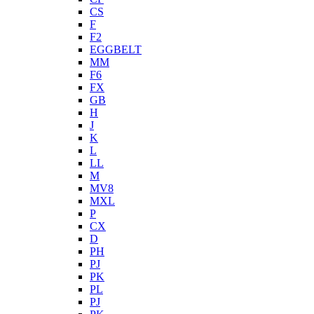
CS
F
F2
EGGBELT
MM
F6
FX
GB
H
J
K
L
LL
M
MV8
MXL
P
CX
D
PH
PJ
PK
PL
PJ