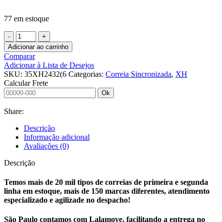
77 em estoque
CORREIA
SINCRONIZADA
Adicionar ao carrinho
35
Comparar
XH
Adicionar à Lista de Desejos
2432
SKU:
35XH2432(6
Categorias:
Correia Sincronizada
,
XH
(6177,28MM)
Calcular Frete
FLEX+2MMPU
Ok
KEIPER
quantidade
Share:
Descrição
Informação adicional
Avaliações (0)
Descrição
Temos mais de 20 mil tipos de correias de primeira e segunda
linha em estoque, mais de 150 marcas diferentes, atendimento
especializado e agilizade no despacho!
São Paulo contamos com Lalamove, facilitando a entrega no