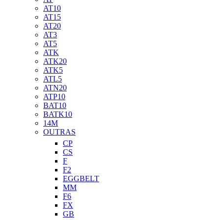
AT10
AT15
AT20
AT3
AT5
ATK
ATK20
ATK5
ATL5
ATN20
ATP10
BAT10
BATK10
14M
OUTRAS
CP
CS
F
F2
EGGBELT
MM
F6
FX
GB