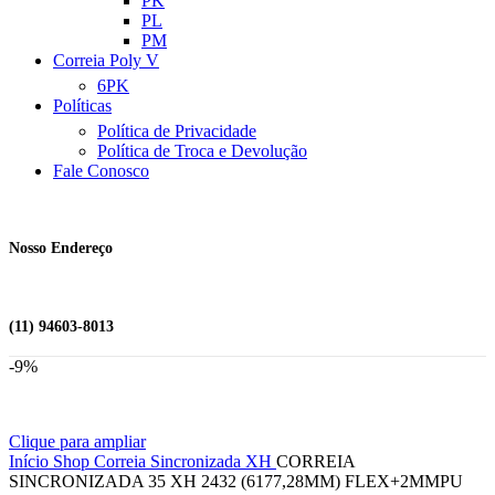
PK
PL
PM
Correia Poly V
6PK
Políticas
Política de Privacidade
Política de Troca e Devolução
Fale Conosco
Nosso Endereço
(11) 94603-8013
-9%
Clique para ampliar
Início
Shop
Correia Sincronizada
XH
CORREIA
SINCRONIZADA 35 XH 2432 (6177,28MM) FLEX+2MMPU