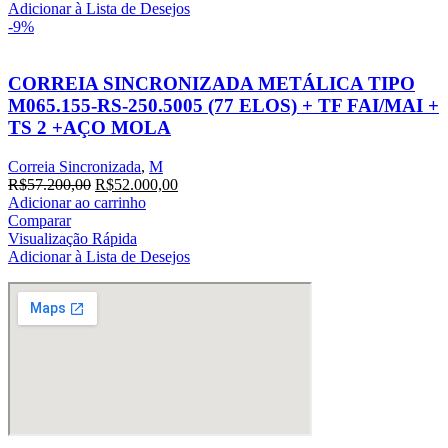
R$22.770,00.
R$20.700,00.
Adicionar à Lista de Desejos
-9%
CORREIA SINCRONIZADA METÁLICA TIPO
M065.155-RS-250.5005 (77 ELOS) + TF FAI/MAI +
TS 2 +AÇO MOLA
Correia Sincronizada
,
M
O
O
R$
57.200,00
R$
52.000,00
preço
preço
Adicionar ao carrinho
original
atual
Comparar
era:
é:
Visualização Rápida
R$57.200,00.
R$52.000,00.
Adicionar à Lista de Desejos