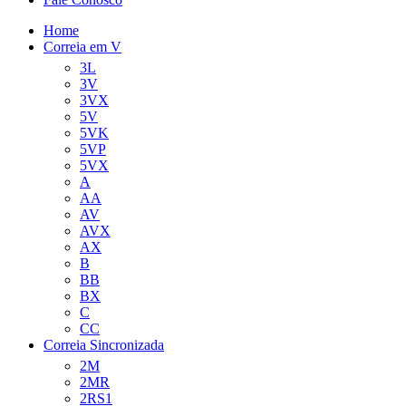
Home
Correia em V
3L
3V
3VX
5V
5VK
5VP
5VX
A
AA
AV
AVX
AX
B
BB
BX
C
CC
Correia Sincronizada
2M
2MR
2RS1