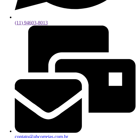
(11) 94603-8013
contato@abcorreias.com.br