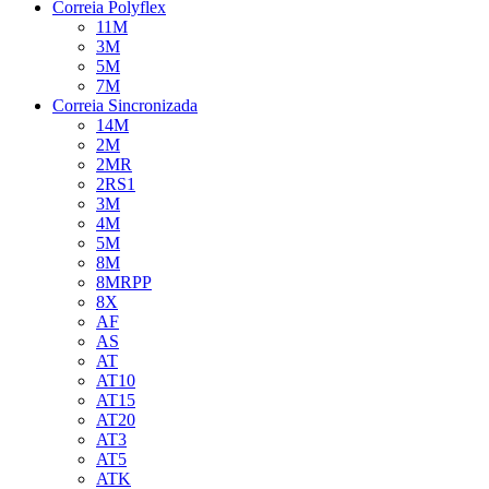
Correia Polyflex
11M
3M
5M
7M
Correia Sincronizada
14M
2M
2MR
2RS1
3M
4M
5M
8M
8MRPP
8X
AF
AS
AT
AT10
AT15
AT20
AT3
AT5
ATK