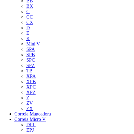
BB
BX
C
CC
CX
D
E
K
Mini V
SPA
SPB
SPC
SPZ
TB
XPA
XPB
XPC
XPZ
Z
ZV
ZX
Correia Mageadora
Correia Micro V
DPL
EPJ