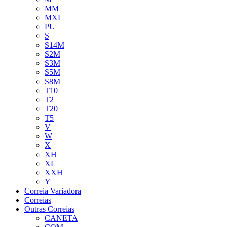
MM
MXL
PU
S
S14M
S2M
S3M
S5M
S8M
T10
T2
T20
T5
V
W
X
XH
XL
XXH
Y
Correia Variadora
Correias
Outras Correias
CANETA