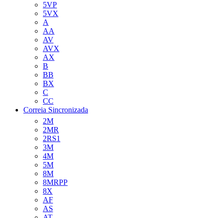
5VP
5VX
A
AA
AV
AVX
AX
B
BB
BX
C
CC
Correia Sincronizada
2M
2MR
2RS1
3M
4M
5M
8M
8MRPP
8X
AF
AS
AT