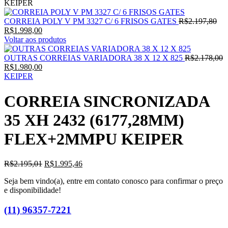
KEIPER
O
CORREIA POLY V PM 3327 C/ 6 FRISOS GATES
R$
2.197,80
O
pre
R$
1.998,00
preço
ori
Voltar aos produtos
atual
era:
é:
R$2
OUTRAS CORREIAS VARIADORA 38 X 12 X 825
R$
2.178,00
O
R$1.998,00.
O
R$
1.980,00
preço
preço
KEIPER
original
atual
era:
é:
CORREIA SINCRONIZADA
R$2.178,00.
R$1.980,00.
35 XH 2432 (6177,28MM)
FLEX+2MMPU KEIPER
O
O
R$
2.195,01
R$
1.995,46
preço
preço
Seja bem vindo(a), entre em contato conosco para confirmar o preço
original
atual
e disponibilidade!
era:
é:
R$2.195,01.
R$1.995,46.
(11) 96357-7221