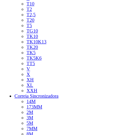
T10
T2
T2,5
T20
T5
TG10
TK10
TK10K13
TK20
TK5
TK5K6
TT5
V
X
XH
XL
XXH
Correia Sincronizadora
14M
173MM
2M
3M
5M
7MM
8M