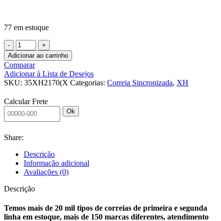
77 em estoque
CORREIA
SINCRONIZADA
Adicionar ao carrinho
35
Comparar
XH
Adicionar à Lista de Desejos
2170
SKU:
35XH2170(X
Categorias:
Correia Sincronizada
,
XH
(XH
5511,8)
Calcular Frete
FLEX
Ok
C/?
AVAFAC
2MM
Share:
KEIPER
quantidade
Descrição
Informação adicional
Avaliações (0)
Descrição
Temos mais de 20 mil tipos de correias de primeira e segunda
linha em estoque, mais de 150 marcas diferentes, atendimento