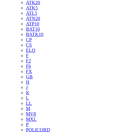
ATK20
ATK5
ATL5
ATN20
ATP10
BAT10
BATK10
CP
CS
ELO
F
F2
F6
FX
GB
H
J
K
L
LL
M
MV8
MXL
P
POLICORD