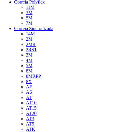
Correia Polyflex
11M
3M
5M
7M
Correia Sincronizada
14M
2M
2MR
2RS1
3M
4M
5M
8M
8MRPP
8X
AF
AS
AT
AT10
AT15
AT20
AT3
AT5
ATK