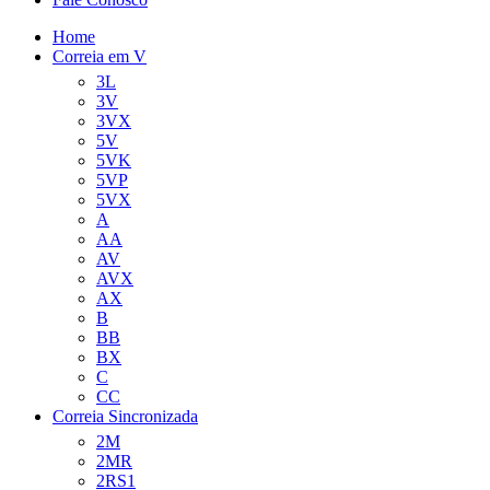
Home
Correia em V
3L
3V
3VX
5V
5VK
5VP
5VX
A
AA
AV
AVX
AX
B
BB
BX
C
CC
Correia Sincronizada
2M
2MR
2RS1