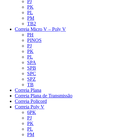
PJ
PK
PL
PM
TB2
Correia Micro V – Poly V
PH
PINOS
PJ
PK
PL
SPA
SPB
SPC
SPZ
TB
Correia Plana
Correia Plana de Transmissão
Correia Policord
Correia Poly V
6PK
PJ
PK
PL
PM