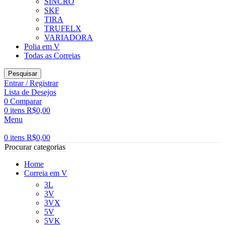
SINCRO
SKF
TIRA
TRUFELX
VARIADORA
Polia em V
Todas as Correias
Pesquisar
Entrar / Registrar
Lista de Desejos
0
Comparar
0
itens
R$
0,00
Menu
0
itens
R$
0,00
Procurar categorias
Home
Correia em V
3L
3V
3VX
5V
5VK