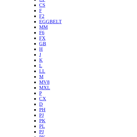
CS
F
F2
EGGBELT
MM
F6
FX
GB
H
J
K
L
LL
M
MV8
MXL
P
CX
D
PH
PJ
PK
PL
PJ