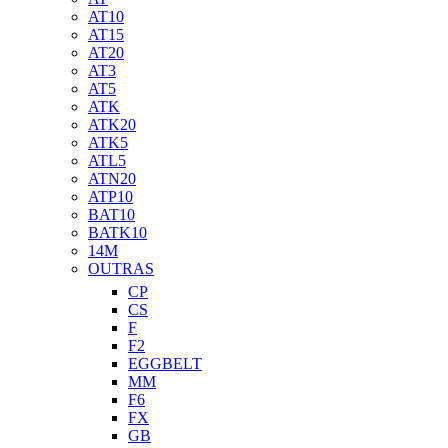
AT10
AT15
AT20
AT3
AT5
ATK
ATK20
ATK5
ATL5
ATN20
ATP10
BAT10
BATK10
14M
OUTRAS
CP
CS
F
F2
EGGBELT
MM
F6
FX
GB