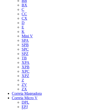
BB
BX
C
CC
CX
D
E
K
Mini V
SPA
SPB
SPC
SPZ
TB
XPA
XPB
XPC
XPZ
Z
ZV
ZX
Correia Mageadora
Correia Micro V
DPL
EPJ