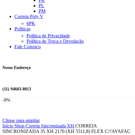
PK
PL
PM
Correia Poly V
6PK
Políticas
Política de Privacidade
Política de Troca e Devolução
Fale Conosco
Nosso Endereço
(11) 94603-8013
-9%
Clique para ampliar
Início
Shop
Correia Sincronizada
XH
CORREIA
SINCRONIZADA 35 XH 2170 (XH 5511,8) FLEX C/?AVAFAC