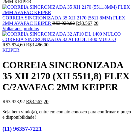
2MM KEIPER
CORREIA SINCRONIZADA 35 XH 2170 (5511,8MM) FLEX
O
O
2MM AVAFAC KEIPER
R$
3.923,92
R$
3.567,20
preço
preço
Voltar aos produtos
original
atual
era:
é:
CORREIA SINCRONIZADA 32 AT10 DL 1400 MULCO
O
O
R$3.923,92.
R$3.567,20.
R$
3.834,60
R$
3.486,00
preço
preço
KEIPER
original
atual
era:
é:
CORREIA SINCRONIZADA
R$3.834,60.
R$3.486,00.
35 XH 2170 (XH 5511,8) FLEX
C/?AVAFAC 2MM KEIPER
O
O
R$
3.923,92
R$
3.567,20
preço
preço
Seja bem vindo(a), entre em contato conosco para confirmar o preço
original
atual
e disponibilidade!
era:
é:
R$3.923,92.
R$3.567,20.
(11) 96357-7221