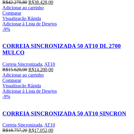
O
O
R$
42.270,80
R$
38.428,00
preço
preço
Adicionar ao carrinho
original
atual
Comparar
era:
é:
Visualização Rápida
R$42.270,80.
R$38.428,00.
Adicionar à Lista de Desejos
-9%
CORREIA SINCRONIZADA 50 AT10 DL 2700
MULCO
Correia Sincronizada
,
AT10
O
O
R$
15.620,00
R$
14.200,00
preço
preço
Adicionar ao carrinho
original
atual
Comparar
era:
é:
Visualização Rápida
R$15.620,00.
R$14.200,00.
Adicionar à Lista de Desejos
-9%
CORREIA SINCRONIZADA 50 AT10 SINCRON
Correia Sincronizada
,
AT10
O
O
R$
18.757,20
R$
17.052,00