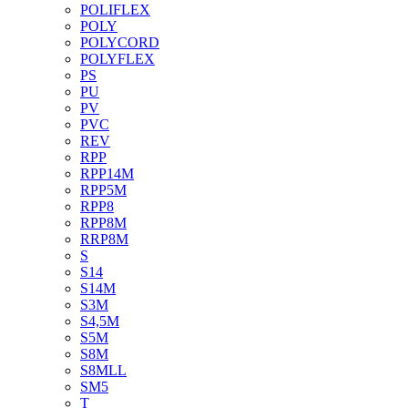
POLIFLEX
POLY
POLYCORD
POLYFLEX
PS
PU
PV
PVC
REV
RPP
RPP14M
RPP5M
RPP8
RPP8M
RRP8M
S
S14
S14M
S3M
S4,5M
S5M
S8M
S8MLL
SM5
T