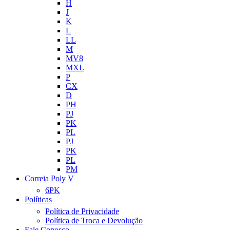
H
J
K
L
LL
M
MV8
MXL
P
CX
D
PH
PJ
PK
PL
PJ
PK
PL
PM
Correia Poly V
6PK
Políticas
Política de Privacidade
Política de Troca e Devolução
Fale Conosco