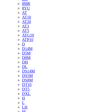
8MR
8YU
AT
AT10
AT20
AT3
AT5
ATG10
ATP10
D
D14M
D5M
D8M
DH
DL
DS14M
DS5M
DS8M
DT10
DT5
DXL
H
L
LH
M