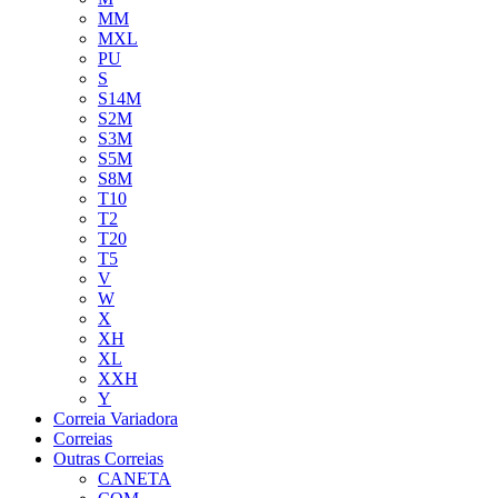
MM
MXL
PU
S
S14M
S2M
S3M
S5M
S8M
T10
T2
T20
T5
V
W
X
XH
XL
XXH
Y
Correia Variadora
Correias
Outras Correias
CANETA