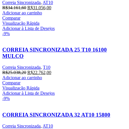
Correia Sincronizada
,
AT10
O
O
R$
34.161,60
R$
31.056,00
preço
preço
Adicionar ao carrinho
original
atual
Comparar
era:
é:
Visualização Rápida
R$34.161,60.
R$31.056,00.
Adicionar à Lista de Desejos
-9%
CORREIA SINCRONIZADA 25 T10 16100
MULCO
Correia Sincronizada
,
T10
O
O
R$
25.038,20
R$
22.762,00
preço
preço
Adicionar ao carrinho
original
atual
Comparar
era:
é:
Visualização Rápida
R$25.038,20.
R$22.762,00.
Adicionar à Lista de Desejos
-9%
CORREIA SINCRONIZADA 32 AT10 15800
Correia Sincronizada
,
AT10