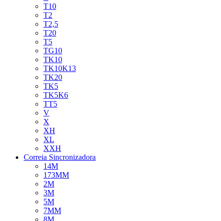
T10
T2
T2,5
T20
T5
TG10
TK10
TK10K13
TK20
TK5
TK5K6
TT5
V
X
XH
XL
XXH
Correia Sincronizadora
14M
173MM
2M
3M
5M
7MM
8M