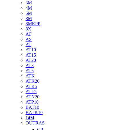
3M
4M
5M
8M
8MRPP
8X
AF
AS
AT
AT10
AT15
AT20
AT3
AT5
ATK
ATK20
ATK5
ATL5
ATN20
ATP10
BAT10
BATK10
14M
OUTRAS
CP