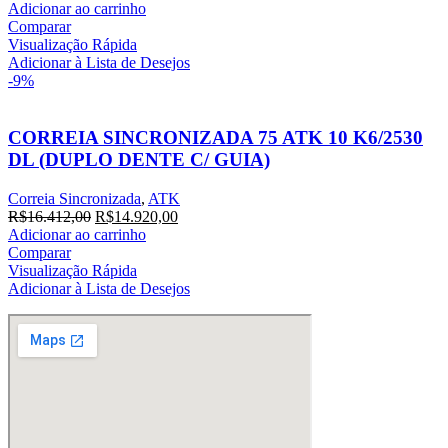
preço
preço
Adicionar ao carrinho
original
atual
Comparar
era:
é:
Visualização Rápida
R$14.300,00.
R$13.000,00.
Adicionar à Lista de Desejos
-9%
CORREIA SINCRONIZADA 75 ATK 10 K6/2530
DL (DUPLO DENTE C/ GUIA)
Correia Sincronizada
,
ATK
O
O
R$
16.412,00
R$
14.920,00
preço
preço
Adicionar ao carrinho
original
atual
Comparar
era:
é:
Visualização Rápida
R$16.412,00.
R$14.920,00.
Adicionar à Lista de Desejos