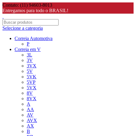
Contato: (11) 94603-8013
Entregamos para todo o BRASIL!
Selecione a categoria
Correia Automotiva
P
Correia em V
3L
3V
3VX
5V
5VK
5VP
5VX
8V
8VX
A
AA
AV
AVX
AX
B