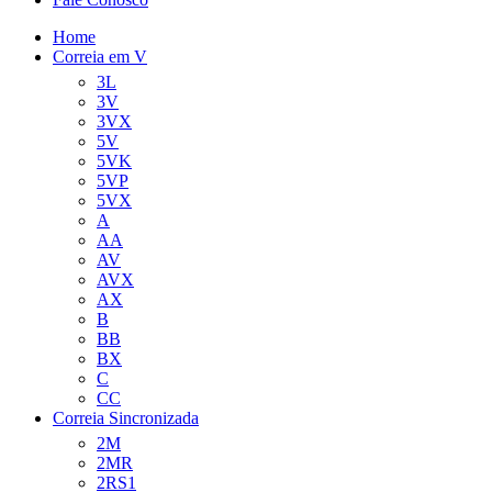
Home
Correia em V
3L
3V
3VX
5V
5VK
5VP
5VX
A
AA
AV
AVX
AX
B
BB
BX
C
CC
Correia Sincronizada
2M
2MR
2RS1