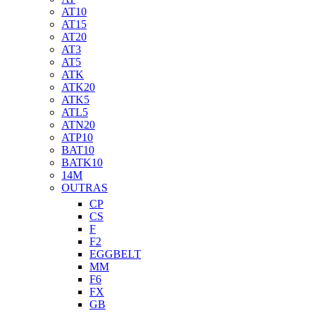
AT10
AT15
AT20
AT3
AT5
ATK
ATK20
ATK5
ATL5
ATN20
ATP10
BAT10
BATK10
14M
OUTRAS
CP
CS
F
F2
EGGBELT
MM
F6
FX
GB