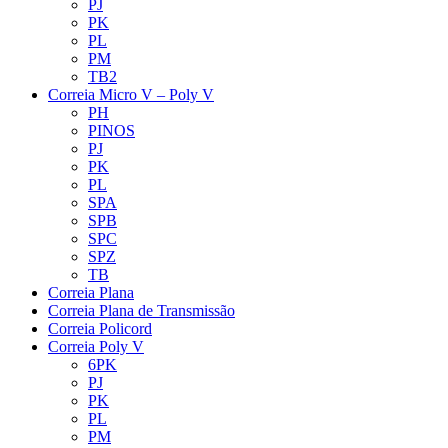
PJ
PK
PL
PM
TB2
Correia Micro V – Poly V
PH
PINOS
PJ
PK
PL
SPA
SPB
SPC
SPZ
TB
Correia Plana
Correia Plana de Transmissão
Correia Policord
Correia Poly V
6PK
PJ
PK
PL
PM