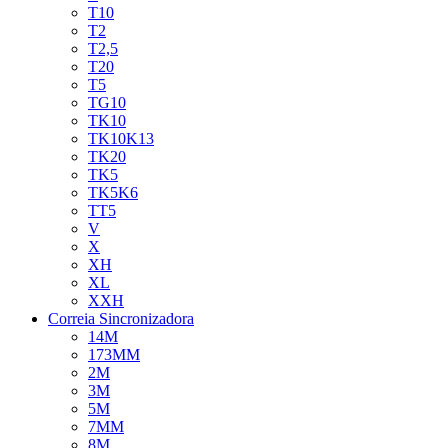
T10
T2
T2,5
T20
T5
TG10
TK10
TK10K13
TK20
TK5
TK5K6
TT5
V
X
XH
XL
XXH
Correia Sincronizadora
14M
173MM
2M
3M
5M
7MM
8M