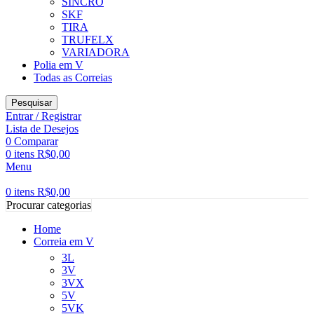
SINCRO
SKF
TIRA
TRUFELX
VARIADORA
Polia em V
Todas as Correias
Pesquisar
Entrar / Registrar
Lista de Desejos
0
Comparar
0
itens
R$
0,00
Menu
0
itens
R$
0,00
Procurar categorias
Home
Correia em V
3L
3V
3VX
5V
5VK