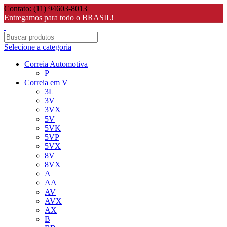
Contato: (11) 94603-8013
Entregamos para todo o BRASIL!
Selecione a categoria
Correia Automotiva
P
Correia em V
3L
3V
3VX
5V
5VK
5VP
5VX
8V
8VX
A
AA
AV
AVX
AX
B