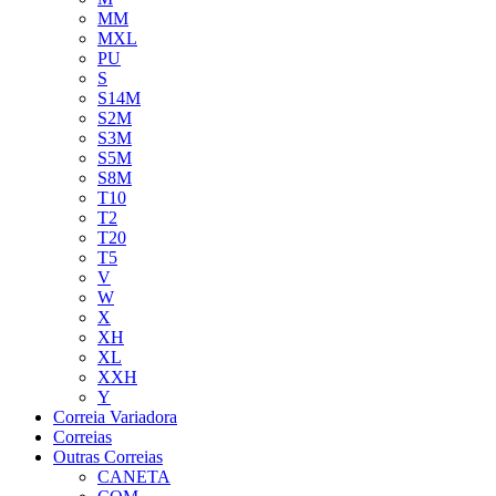
MM
MXL
PU
S
S14M
S2M
S3M
S5M
S8M
T10
T2
T20
T5
V
W
X
XH
XL
XXH
Y
Correia Variadora
Correias
Outras Correias
CANETA