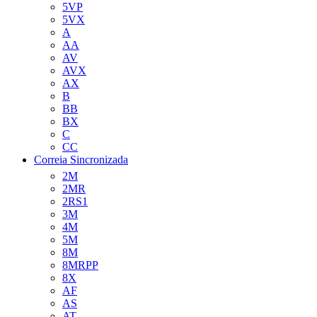
5VP
5VX
A
AA
AV
AVX
AX
B
BB
BX
C
CC
Correia Sincronizada
2M
2MR
2RS1
3M
4M
5M
8M
8MRPP
8X
AF
AS
AT