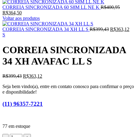
O
CORREIA SINCRONIZADA 60 S8M LL NE K
R$
400,95
O
preço
R$
364,50
preço
original
Voltar aos produtos
atual
era:
é:
O
R$400,9
O
CORREIA SINCRONIZADA 34 XH LL S
R$
399,43
R$
363,12
R$364,50.
preço
pre
S
original
atua
era:
é:
CORREIA SINCRONIZADA
R$399,43.
R$3
34 XH AVAFAC LL S
O
O
R$
399,43
R$
363,12
preço
preço
Seja bem vindo(a), entre em contato conosco para confirmar o preço
original
atual
e disponibilidade!
era:
é:
R$399,43.
R$363,12.
(11) 96357-7221
77 em estoque
CORREIA