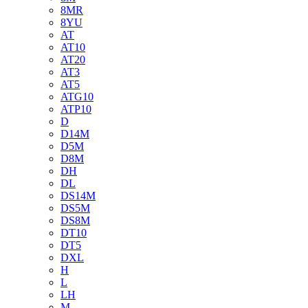
8MR
8YU
AT
AT10
AT20
AT3
AT5
ATG10
ATP10
D
D14M
D5M
D8M
DH
DL
DS14M
DS5M
DS8M
DT10
DT5
DXL
H
L
LH
M