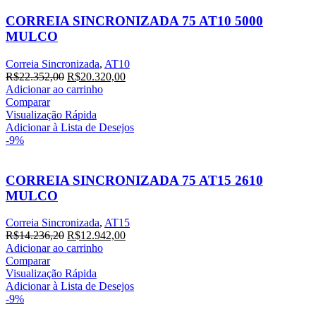
CORREIA SINCRONIZADA 75 AT10 5000
MULCO
Correia Sincronizada
,
AT10
O
O
R$
22.352,00
R$
20.320,00
preço
preço
Adicionar ao carrinho
original
atual
Comparar
era:
é:
Visualização Rápida
R$22.352,00.
R$20.320,00.
Adicionar à Lista de Desejos
-9%
CORREIA SINCRONIZADA 75 AT15 2610
MULCO
Correia Sincronizada
,
AT15
O
O
R$
14.236,20
R$
12.942,00
preço
preço
Adicionar ao carrinho
original
atual
Comparar
era:
é:
Visualização Rápida
R$14.236,20.
R$12.942,00.
Adicionar à Lista de Desejos
-9%