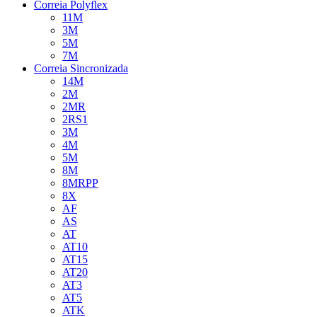
Correia Polyflex
11M
3M
5M
7M
Correia Sincronizada
14M
2M
2MR
2RS1
3M
4M
5M
8M
8MRPP
8X
AF
AS
AT
AT10
AT15
AT20
AT3
AT5
ATK