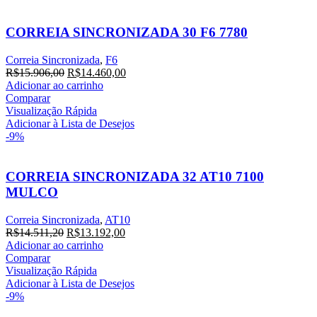
CORREIA SINCRONIZADA 30 F6 7780
Correia Sincronizada
,
F6
O
O
R$
15.906,00
R$
14.460,00
preço
preço
Adicionar ao carrinho
original
atual
Comparar
era:
é:
Visualização Rápida
R$15.906,00.
R$14.460,00.
Adicionar à Lista de Desejos
-9%
CORREIA SINCRONIZADA 32 AT10 7100
MULCO
Correia Sincronizada
,
AT10
O
O
R$
14.511,20
R$
13.192,00
preço
preço
Adicionar ao carrinho
original
atual
Comparar
era:
é:
Visualização Rápida
R$14.511,20.
R$13.192,00.
Adicionar à Lista de Desejos
-9%