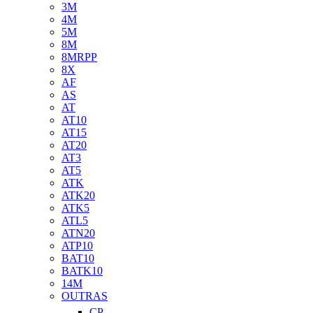
3M
4M
5M
8M
8MRPP
8X
AF
AS
AT
AT10
AT15
AT20
AT3
AT5
ATK
ATK20
ATK5
ATL5
ATN20
ATP10
BAT10
BATK10
14M
OUTRAS
CP