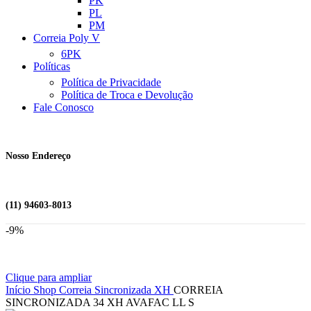
PK
PL
PM
Correia Poly V
6PK
Políticas
Política de Privacidade
Política de Troca e Devolução
Fale Conosco
Nosso Endereço
(11) 94603-8013
-9%
Clique para ampliar
Início
Shop
Correia Sincronizada
XH
CORREIA
SINCRONIZADA 34 XH AVAFAC LL S