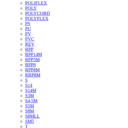
POLIFLEX
POLY
POLYCORD
POLYFLEX
PS
PU
PV
PVC
REV
RPP
RPP14M
RPP5M
RPP8
RPP8M
RRP8M
S
S14
S14M
S3M
S4,5M
S5M
S8M
S8MLL
SM5
T