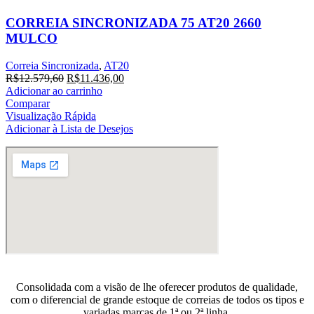
CORREIA SINCRONIZADA 75 AT20 2660
MULCO
Correia Sincronizada
,
AT20
O
O
R$
12.579,60
R$
11.436,00
preço
preço
Adicionar ao carrinho
original
atual
Comparar
era:
é:
Visualização Rápida
R$12.579,60.
R$11.436,00.
Adicionar à Lista de Desejos
Consolidada com a visão de lhe oferecer produtos de qualidade,
com o diferencial de grande estoque de correias de todos os tipos e
variadas marcas de 1ª ou 2ª linha.