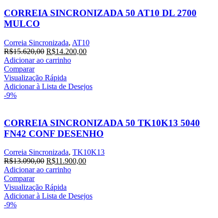
CORREIA SINCRONIZADA 50 AT10 DL 2700
MULCO
Correia Sincronizada
,
AT10
O
O
R$
15.620,00
R$
14.200,00
preço
preço
Adicionar ao carrinho
original
atual
Comparar
era:
é:
Visualização Rápida
R$15.620,00.
R$14.200,00.
Adicionar à Lista de Desejos
-9%
CORREIA SINCRONIZADA 50 TK10K13 5040
FN42 CONF DESENHO
Correia Sincronizada
,
TK10K13
O
O
R$
13.090,00
R$
11.900,00
preço
preço
Adicionar ao carrinho
original
atual
Comparar
era:
é:
Visualização Rápida
R$13.090,00.
R$11.900,00.
Adicionar à Lista de Desejos
-9%