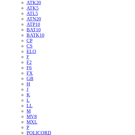
ATK20
ATK5
ATL5
ATN20
ATP10
BAT10
BATK10
CP
CS
ELO
F
F2
F6
FX
GB
H
J
K
L
LL
M
MV8
MXL
P
POLICORD