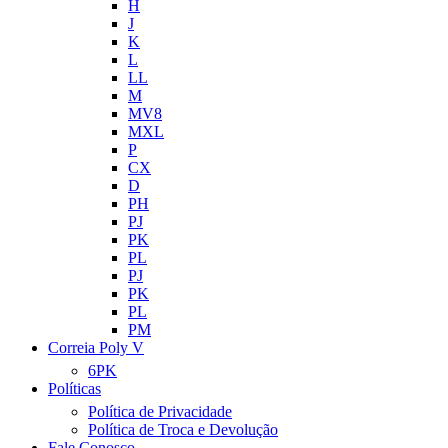
H
J
K
L
LL
M
MV8
MXL
P
CX
D
PH
PJ
PK
PL
PJ
PK
PL
PM
Correia Poly V
6PK
Políticas
Política de Privacidade
Política de Troca e Devolução
Fale Conosco