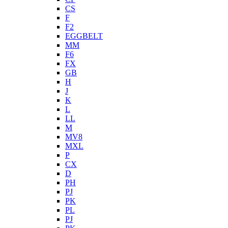
CS
F
F2
EGGBELT
MM
F6
FX
GB
H
J
K
L
LL
M
MV8
MXL
P
CX
D
PH
PJ
PK
PL
PJ