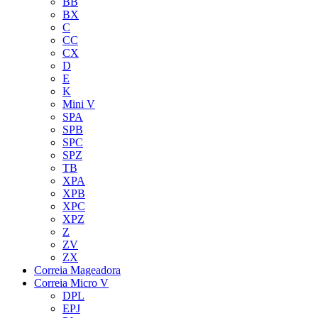
BB
BX
C
CC
CX
D
E
K
Mini V
SPA
SPB
SPC
SPZ
TB
XPA
XPB
XPC
XPZ
Z
ZV
ZX
Correia Mageadora
Correia Micro V
DPL
EPJ