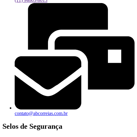
(11) 94603-8013
contato@abcorreias.com.br
Selos de Segurança