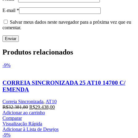
E-mail
*
Salvar meus dados neste navegador para a próxima vez que eu
comentar.
Produtos relacionados
-9%
CORREIA SINCRONIZADA 25 AT10 14700 C/
EMENDA
Correia Sincronizada
,
AT10
O
O
R$
32.381,80
R$
29.438,00
preço
preço
Adicionar ao carrinho
original
atual
Comparar
era:
é:
Visualização Rápida
R$32.381,80.
R$29.438,00.
Adicionar à Lista de Desejos
-9%