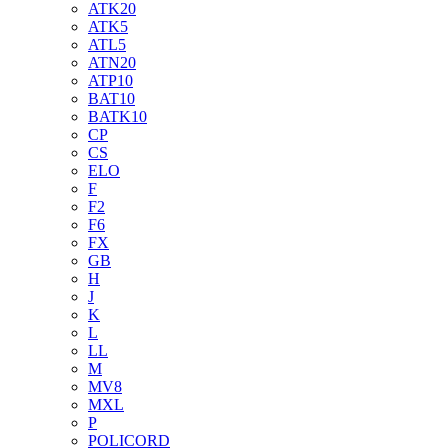
ATK20
ATK5
ATL5
ATN20
ATP10
BAT10
BATK10
CP
CS
ELO
F
F2
F6
FX
GB
H
J
K
L
LL
M
MV8
MXL
P
POLICORD