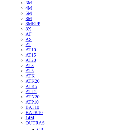
3M
4M
5M
8M
8MRPP
8X
AF
AS
AT
AT10
AT15
AT20
AT3
AT5
ATK
ATK20
ATK5
ATL5
ATN20
ATP10
BAT10
BATK10
14M
OUTRAS
CP