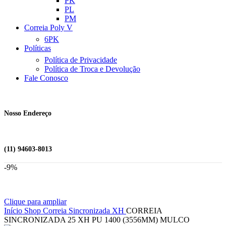
PK
PL
PM
Correia Poly V
6PK
Políticas
Política de Privacidade
Política de Troca e Devolução
Fale Conosco
Nosso Endereço
(11) 94603-8013
-9%
Clique para ampliar
Início
Shop
Correia Sincronizada
XH
CORREIA
SINCRONIZADA 25 XH PU 1400 (3556MM) MULCO