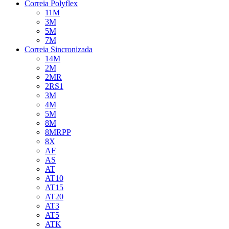
Correia Polyflex
11M
3M
5M
7M
Correia Sincronizada
14M
2M
2MR
2RS1
3M
4M
5M
8M
8MRPP
8X
AF
AS
AT
AT10
AT15
AT20
AT3
AT5
ATK