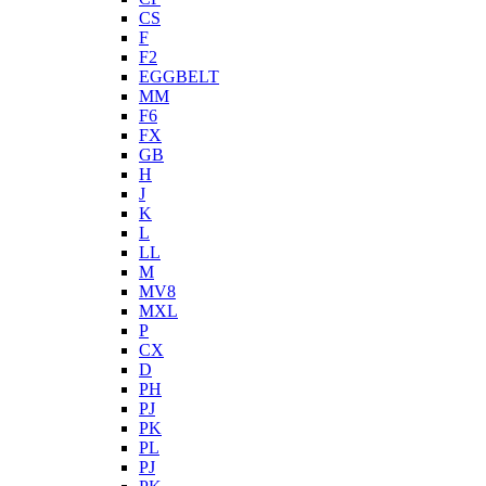
CS
F
F2
EGGBELT
MM
F6
FX
GB
H
J
K
L
LL
M
MV8
MXL
P
CX
D
PH
PJ
PK
PL
PJ