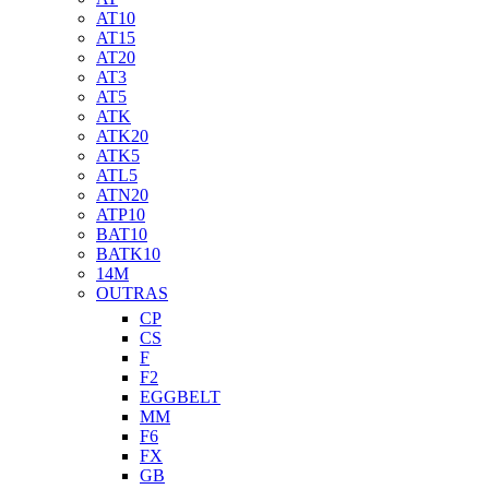
AT10
AT15
AT20
AT3
AT5
ATK
ATK20
ATK5
ATL5
ATN20
ATP10
BAT10
BATK10
14M
OUTRAS
CP
CS
F
F2
EGGBELT
MM
F6
FX
GB