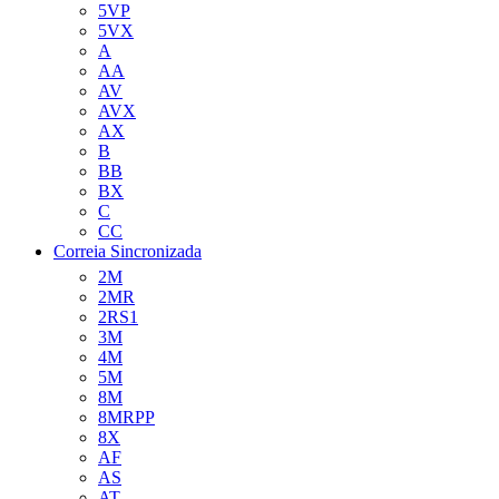
5VP
5VX
A
AA
AV
AVX
AX
B
BB
BX
C
CC
Correia Sincronizada
2M
2MR
2RS1
3M
4M
5M
8M
8MRPP
8X
AF
AS
AT