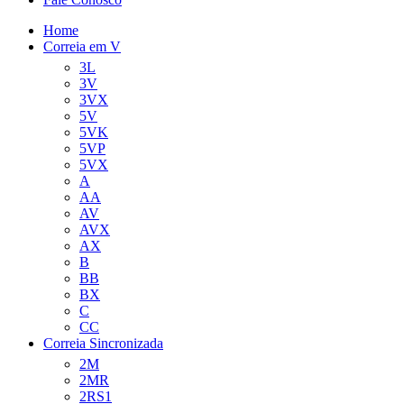
Home
Correia em V
3L
3V
3VX
5V
5VK
5VP
5VX
A
AA
AV
AVX
AX
B
BB
BX
C
CC
Correia Sincronizada
2M
2MR
2RS1