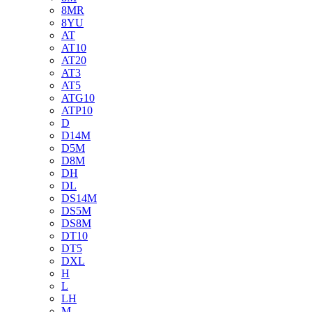
8MR
8YU
AT
AT10
AT20
AT3
AT5
ATG10
ATP10
D
D14M
D5M
D8M
DH
DL
DS14M
DS5M
DS8M
DT10
DT5
DXL
H
L
LH
M