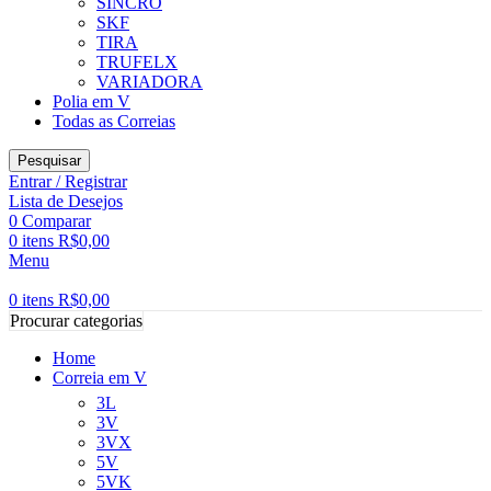
SINCRO
SKF
TIRA
TRUFELX
VARIADORA
Polia em V
Todas as Correias
Pesquisar
Entrar / Registrar
Lista de Desejos
0
Comparar
0
itens
R$
0,00
Menu
0
itens
R$
0,00
Procurar categorias
Home
Correia em V
3L
3V
3VX
5V
5VK