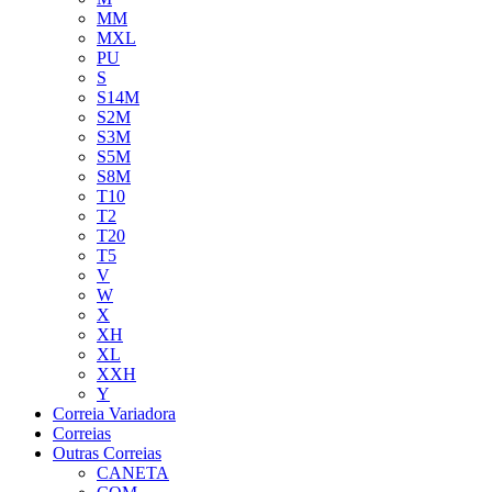
MM
MXL
PU
S
S14M
S2M
S3M
S5M
S8M
T10
T2
T20
T5
V
W
X
XH
XL
XXH
Y
Correia Variadora
Correias
Outras Correias
CANETA