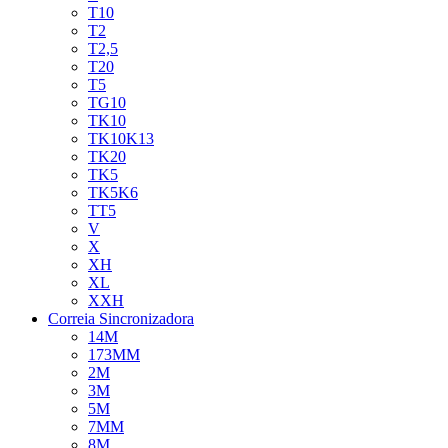
T10
T2
T2,5
T20
T5
TG10
TK10
TK10K13
TK20
TK5
TK5K6
TT5
V
X
XH
XL
XXH
Correia Sincronizadora
14M
173MM
2M
3M
5M
7MM
8M