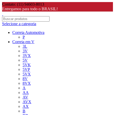
Contato: (11) 94603-8013
Entregamos para todo o BRASIL!
Selecione a categoria
Correia Automotiva
P
Correia em V
3L
3V
3VX
5V
5VK
5VP
5VX
8V
8VX
A
AA
AV
AVX
AX
B