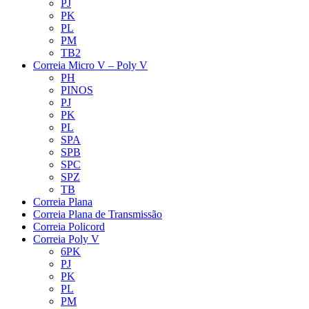
PJ
PK
PL
PM
TB2
Correia Micro V – Poly V
PH
PINOS
PJ
PK
PL
SPA
SPB
SPC
SPZ
TB
Correia Plana
Correia Plana de Transmissão
Correia Policord
Correia Poly V
6PK
PJ
PK
PL
PM