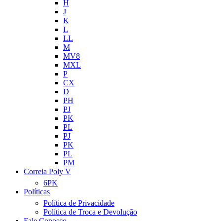
H
J
K
L
LL
M
MV8
MXL
P
CX
D
PH
PJ
PK
PL
PJ
PK
PL
PM
Correia Poly V
6PK
Políticas
Política de Privacidade
Política de Troca e Devolução
Fale Conosco