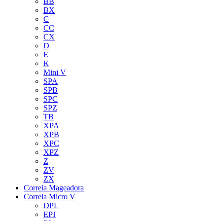
BB
BX
C
CC
CX
D
E
K
Mini V
SPA
SPB
SPC
SPZ
TB
XPA
XPB
XPC
XPZ
Z
ZV
ZX
Correia Mageadora
Correia Micro V
DPL
EPJ