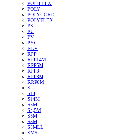
POLIFLEX
POLY
POLYCORD
POLYFLEX
PS
PU
PV
PVC
REV
RPP
RPP14M
RPP5M
RPP8
RPP8M
RRP8M
S
S14
S14M
S3M
S4,5M
S5M
S8M
S8MLL
SM5
T