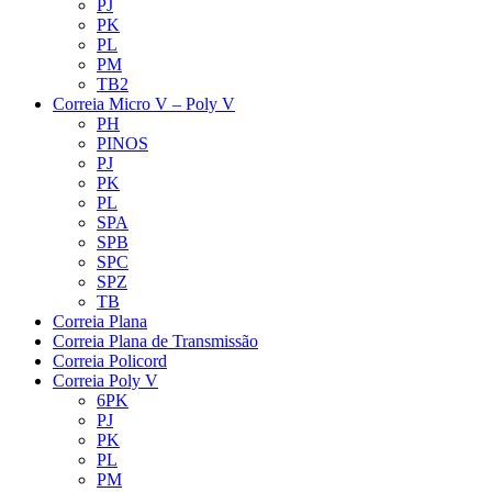
PJ
PK
PL
PM
TB2
Correia Micro V – Poly V
PH
PINOS
PJ
PK
PL
SPA
SPB
SPC
SPZ
TB
Correia Plana
Correia Plana de Transmissão
Correia Policord
Correia Poly V
6PK
PJ
PK
PL
PM