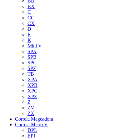
BB
BX
C
CC
CX
D
E
K
Mini V
SPA
SPB
SPC
SPZ
TB
XPA
XPB
XPC
XPZ
Z
ZV
ZX
Correia Mageadora
Correia Micro V
DPL
EPJ