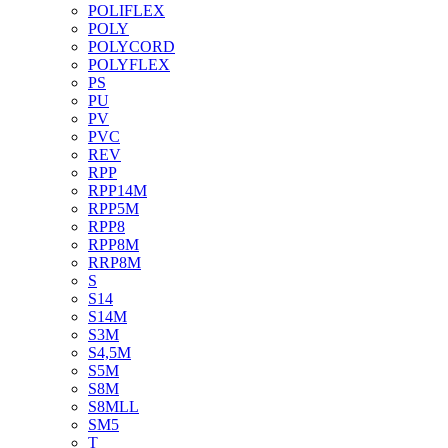
POLIFLEX
POLY
POLYCORD
POLYFLEX
PS
PU
PV
PVC
REV
RPP
RPP14M
RPP5M
RPP8
RPP8M
RRP8M
S
S14
S14M
S3M
S4,5M
S5M
S8M
S8MLL
SM5
T