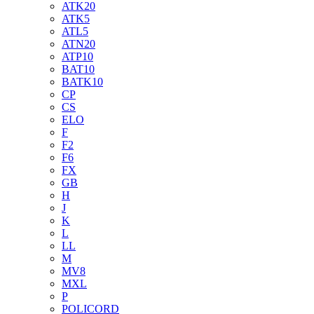
ATK20
ATK5
ATL5
ATN20
ATP10
BAT10
BATK10
CP
CS
ELO
F
F2
F6
FX
GB
H
J
K
L
LL
M
MV8
MXL
P
POLICORD