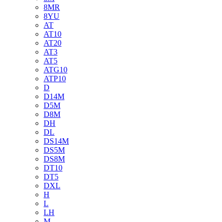
8MR
8YU
AT
AT10
AT20
AT3
AT5
ATG10
ATP10
D
D14M
D5M
D8M
DH
DL
DS14M
DS5M
DS8M
DT10
DT5
DXL
H
L
LH
M