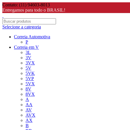
Contato: (11) 94603-8013
Entregamos para todo o BRASIL!
Selecione a categoria
Correia Automotiva
P
Correia em V
3L
3V
3VX
5V
5VK
5VP
5VX
8V
8VX
A
AA
AV
AVX
AX
B