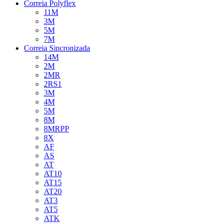
Correia Polyflex
11M
3M
5M
7M
Correia Sincronizada
14M
2M
2MR
2RS1
3M
4M
5M
8M
8MRPP
8X
AF
AS
AT
AT10
AT15
AT20
AT3
AT5
ATK