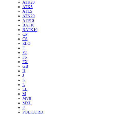
ATK20
ATK5
ATL5
ATN20
ATP10
BAT10
BATK10
CP
CS
ELO
F
F2
F6
FX
GB
H
J
K
L
LL
M
MV8
MXL
P
POLICORD