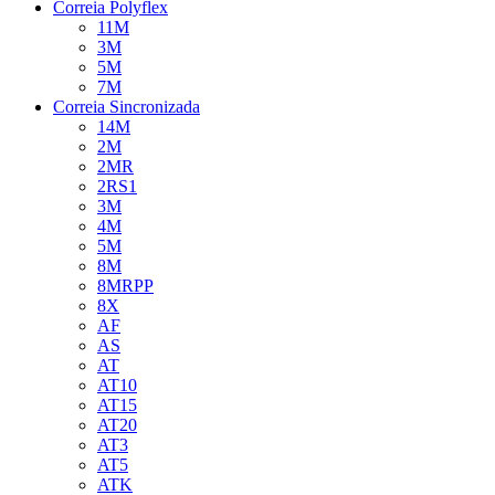
Correia Polyflex
11M
3M
5M
7M
Correia Sincronizada
14M
2M
2MR
2RS1
3M
4M
5M
8M
8MRPP
8X
AF
AS
AT
AT10
AT15
AT20
AT3
AT5
ATK