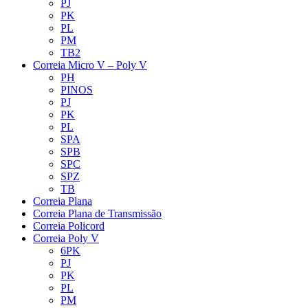
PJ
PK
PL
PM
TB2
Correia Micro V – Poly V
PH
PINOS
PJ
PK
PL
SPA
SPB
SPC
SPZ
TB
Correia Plana
Correia Plana de Transmissão
Correia Policord
Correia Poly V
6PK
PJ
PK
PL
PM