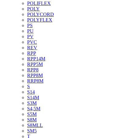
POLIFLEX
POLY
POLYCORD
POLYFLEX
PS
PU
PV
PVC
REV
RPP
RPP14M
RPP5M
RPP8
RPP8M
RRP8M
S
S14
S14M
S3M
S4,5M
S5M
S8M
S8MLL
SM5
T