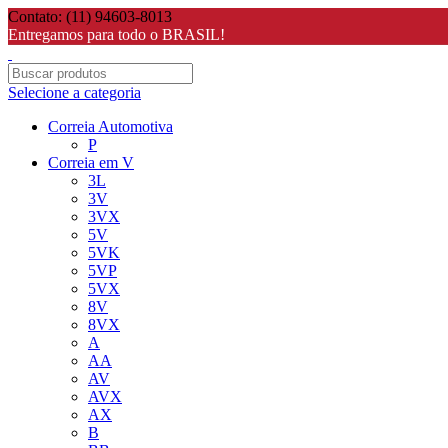
Contato: (11) 94603-8013
Entregamos para todo o BRASIL!
Selecione a categoria
Correia Automotiva
P
Correia em V
3L
3V
3VX
5V
5VK
5VP
5VX
8V
8VX
A
AA
AV
AVX
AX
B