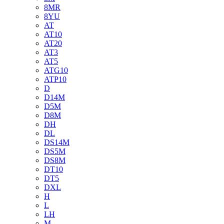
8MR
8YU
AT
AT10
AT20
AT3
AT5
ATG10
ATP10
D
D14M
D5M
D8M
DH
DL
DS14M
DS5M
DS8M
DT10
DT5
DXL
H
L
LH
M