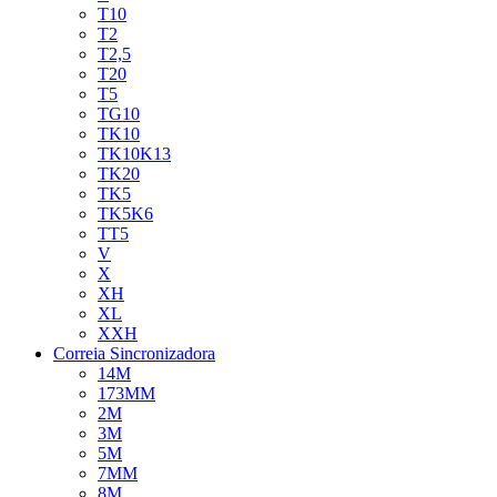
T10
T2
T2,5
T20
T5
TG10
TK10
TK10K13
TK20
TK5
TK5K6
TT5
V
X
XH
XL
XXH
Correia Sincronizadora
14M
173MM
2M
3M
5M
7MM
8M