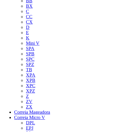
BB
BX
C
CC
CX
D
E
K
Mini V
SPA
SPB
SPC
SPZ
TB
XPA
XPB
XPC
XPZ
Z
ZV
ZX
Correia Mageadora
Correia Micro V
DPL
EPJ