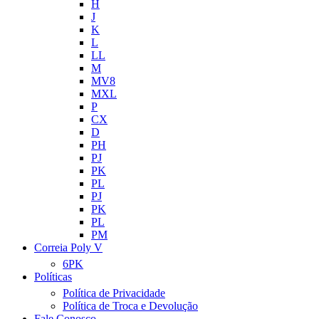
H
J
K
L
LL
M
MV8
MXL
P
CX
D
PH
PJ
PK
PL
PJ
PK
PL
PM
Correia Poly V
6PK
Políticas
Política de Privacidade
Política de Troca e Devolução
Fale Conosco