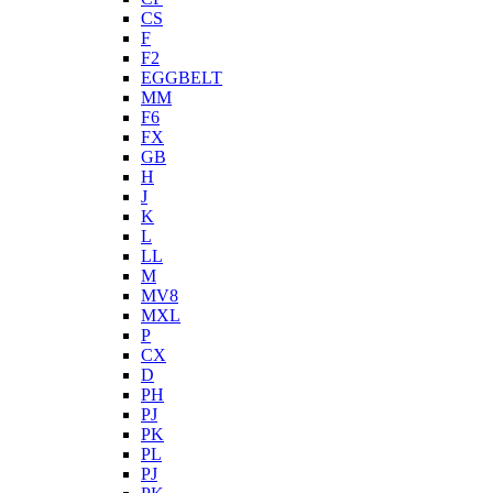
CS
F
F2
EGGBELT
MM
F6
FX
GB
H
J
K
L
LL
M
MV8
MXL
P
CX
D
PH
PJ
PK
PL
PJ