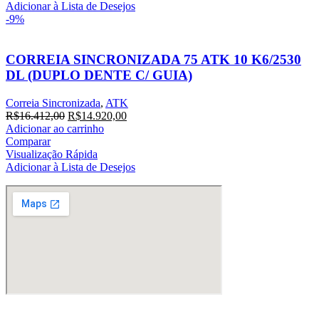
R$22.770,00.
R$20.700,00.
Adicionar à Lista de Desejos
-9%
CORREIA SINCRONIZADA 75 ATK 10 K6/2530
DL (DUPLO DENTE C/ GUIA)
Correia Sincronizada
,
ATK
O
O
R$
16.412,00
R$
14.920,00
preço
preço
Adicionar ao carrinho
original
atual
Comparar
era:
é:
Visualização Rápida
R$16.412,00.
R$14.920,00.
Adicionar à Lista de Desejos