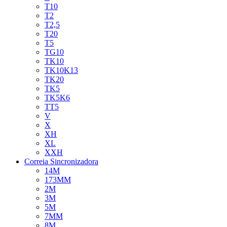
T10
T2
T2,5
T20
T5
TG10
TK10
TK10K13
TK20
TK5
TK5K6
TT5
V
X
XH
XL
XXH
Correia Sincronizadora
14M
173MM
2M
3M
5M
7MM
8M