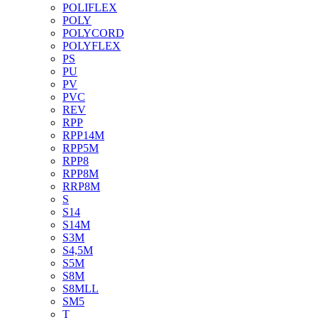
POLIFLEX
POLY
POLYCORD
POLYFLEX
PS
PU
PV
PVC
REV
RPP
RPP14M
RPP5M
RPP8
RPP8M
RRP8M
S
S14
S14M
S3M
S4,5M
S5M
S8M
S8MLL
SM5
T