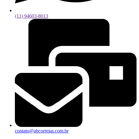
(11) 94603-8013
contato@abcorreias.com.br