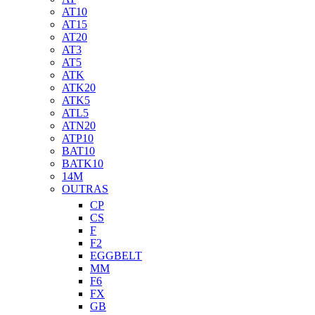
AT10
AT15
AT20
AT3
AT5
ATK
ATK20
ATK5
ATL5
ATN20
ATP10
BAT10
BATK10
14M
OUTRAS
CP
CS
F
F2
EGGBELT
MM
F6
FX
GB