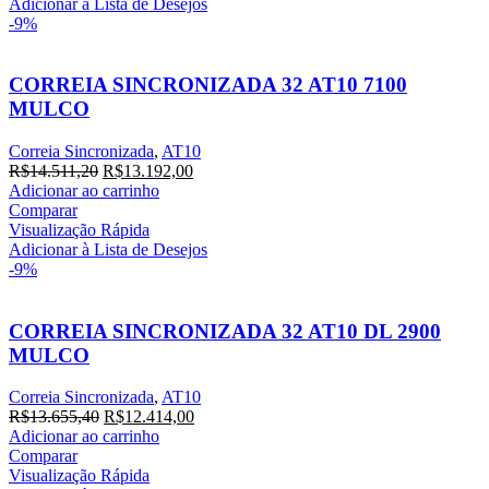
R$42.270,80.
R$38.428,00.
Adicionar à Lista de Desejos
-9%
CORREIA SINCRONIZADA 32 AT10 7100
MULCO
Correia Sincronizada
,
AT10
O
O
R$
14.511,20
R$
13.192,00
preço
preço
Adicionar ao carrinho
original
atual
Comparar
era:
é:
Visualização Rápida
R$14.511,20.
R$13.192,00.
Adicionar à Lista de Desejos
-9%
CORREIA SINCRONIZADA 32 AT10 DL 2900
MULCO
Correia Sincronizada
,
AT10
O
O
R$
13.655,40
R$
12.414,00
preço
preço
Adicionar ao carrinho
original
atual
Comparar
era:
é:
Visualização Rápida