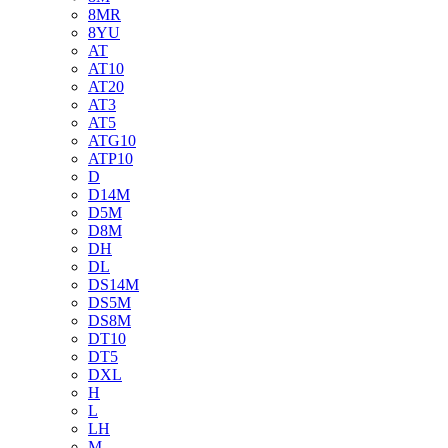
8MR
8YU
AT
AT10
AT20
AT3
AT5
ATG10
ATP10
D
D14M
D5M
D8M
DH
DL
DS14M
DS5M
DS8M
DT10
DT5
DXL
H
L
LH
M