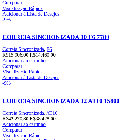
original
atual
Comparar
era:
é:
Visualização Rápida
R$22.085,80.
R$20.078,00.
Adicionar à Lista de Desejos
-9%
CORREIA SINCRONIZADA 30 F6 7780
Correia Sincronizada
,
F6
O
O
R$
15.906,00
R$
14.460,00
preço
preço
Adicionar ao carrinho
original
atual
Comparar
era:
é:
Visualização Rápida
R$15.906,00.
R$14.460,00.
Adicionar à Lista de Desejos
-9%
CORREIA SINCRONIZADA 32 AT10 15800
Correia Sincronizada
,
AT10
O
O
R$
42.270,80
R$
38.428,00
preço
preço
Adicionar ao carrinho
original
atual
Comparar
era:
é:
Visualização Rápida