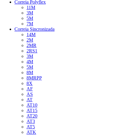
Correia Polyflex
11M
3M
5M
7M
Correia Sincronizada
14M
2M
2MR
2RS1
3M
4M
5M
8M
8MRPP
8X
AF
AS
AT
AT10
AT15
AT20
AT3
AT5
ATK