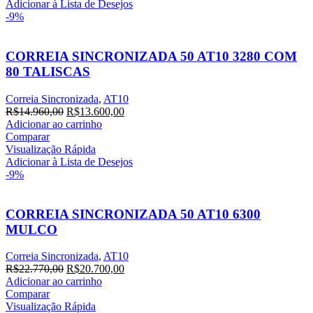
R$13.655,40.
R$12.414,00.
Adicionar à Lista de Desejos
-9%
CORREIA SINCRONIZADA 50 AT10 3280 COM
80 TALISCAS
Correia Sincronizada
,
AT10
O
O
R$
14.960,00
R$
13.600,00
preço
preço
Adicionar ao carrinho
original
atual
Comparar
era:
é:
Visualização Rápida
R$14.960,00.
R$13.600,00.
Adicionar à Lista de Desejos
-9%
CORREIA SINCRONIZADA 50 AT10 6300
MULCO
Correia Sincronizada
,
AT10
O
O
R$
22.770,00
R$
20.700,00
preço
preço
Adicionar ao carrinho
original
atual
Comparar
era:
é:
Visualização Rápida