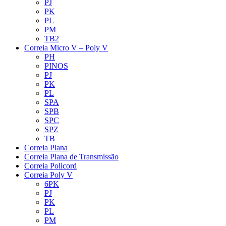
PJ
PK
PL
PM
TB2
Correia Micro V – Poly V
PH
PINOS
PJ
PK
PL
SPA
SPB
SPC
SPZ
TB
Correia Plana
Correia Plana de Transmissão
Correia Policord
Correia Poly V
6PK
PJ
PK
PL
PM