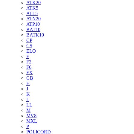
ATK20
ATK5
ATL5
ATN20
ATP10
BAT10
BATK10
CP
CS
ELO
F
F2
F6
FX
GB
H
J
K
L
LL
M
MV8
MXL
P
POLICORD