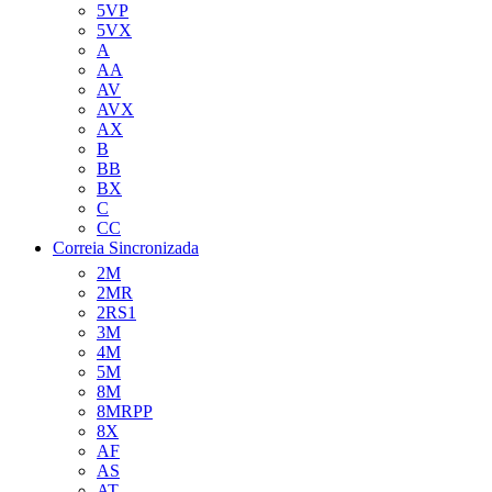
5VP
5VX
A
AA
AV
AVX
AX
B
BB
BX
C
CC
Correia Sincronizada
2M
2MR
2RS1
3M
4M
5M
8M
8MRPP
8X
AF
AS
AT