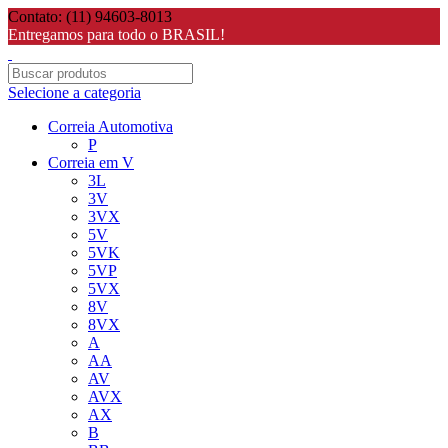
Contato: (11) 94603-8013
Entregamos para todo o BRASIL!
Selecione a categoria
Correia Automotiva
P
Correia em V
3L
3V
3VX
5V
5VK
5VP
5VX
8V
8VX
A
AA
AV
AVX
AX
B