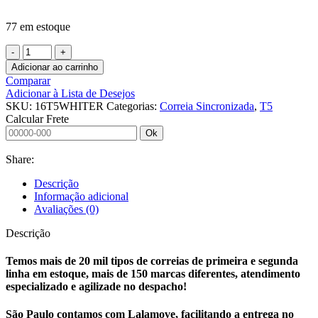
77 em estoque
CORREIA
SINCRONIZADA
Adicionar ao carrinho
16
Comparar
T5
Adicionar à Lista de Desejos
WHITE
SKU:
16T5WHITER
Categorias:
Correia Sincronizada
,
T5
RUBBER
Calcular Frete
1315
Ok
MEGADYNE
quantidade
Share:
Descrição
Informação adicional
Avaliações (0)
Descrição
Temos mais de 20 mil tipos de correias de primeira e segunda
linha em estoque, mais de 150 marcas diferentes, atendimento
especializado e agilizade no despacho!
São Paulo contamos com Lalamove, facilitando a entrega no