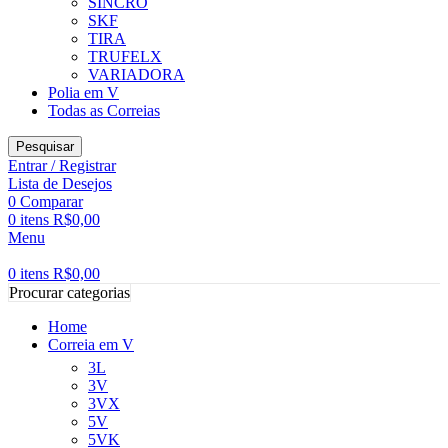
SINCRO
SKF
TIRA
TRUFELX
VARIADORA
Polia em V
Todas as Correias
Pesquisar
Entrar / Registrar
Lista de Desejos
0
Comparar
0
itens
R$
0,00
Menu
0
itens
R$
0,00
Procurar categorias
Home
Correia em V
3L
3V
3VX
5V
5VK