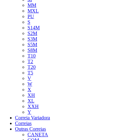
MM
MXL
PU
S
S14M
S2M
S3M
S5M
S8M
T10
T2
T20
T5
V
W
X
XH
XL
XXH
Y
Correia Variadora
Correias
Outras Correias
CANETA