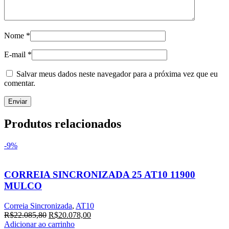
Nome
*
E-mail
*
Salvar meus dados neste navegador para a próxima vez que eu
comentar.
Produtos relacionados
-9%
CORREIA SINCRONIZADA 25 AT10 11900
MULCO
Correia Sincronizada
,
AT10
O
O
R$
22.085,80
R$
20.078,00
preço
preço
Adicionar ao carrinho