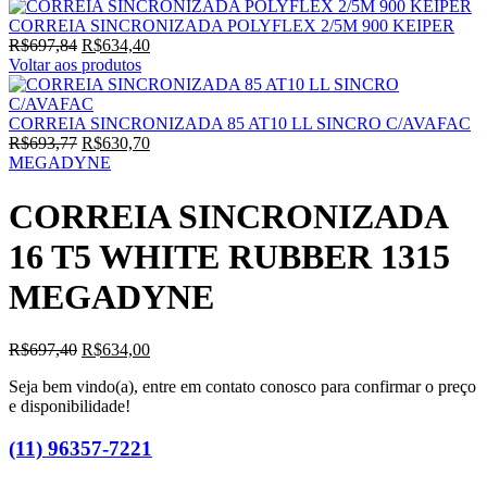
CORREIA SINCRONIZADA POLYFLEX 2/5M 900 KEIPER
O
O
R$
697,84
R$
634,40
preço
preço
Voltar aos produtos
original
atual
era:
é:
R$697,84.
R$634,40.
CORREIA SINCRONIZADA 85 AT10 LL SINCRO C/AVAFAC
O
O
R$
693,77
R$
630,70
preço
preço
MEGADYNE
original
atual
era:
é:
CORREIA SINCRONIZADA
R$693,77.
R$630,70.
16 T5 WHITE RUBBER 1315
MEGADYNE
O
O
R$
697,40
R$
634,00
preço
preço
Seja bem vindo(a), entre em contato conosco para confirmar o preço
original
atual
e disponibilidade!
era:
é:
R$697,40.
R$634,00.
(11) 96357-7221