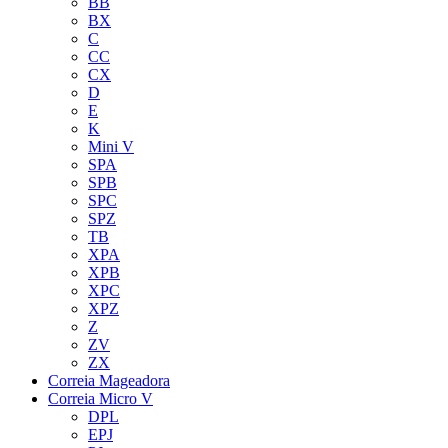
BB
BX
C
CC
CX
D
E
K
Mini V
SPA
SPB
SPC
SPZ
TB
XPA
XPB
XPC
XPZ
Z
ZV
ZX
Correia Mageadora
Correia Micro V
DPL
EPJ