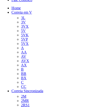
Home
Correia em V
3L
3V
3VX
5V
5VK
5VP
5VX
A
AA
AV
AVX
AX
B
BB
BX
C
CC
Correia Sincronizada
2M
2MR
2RS1