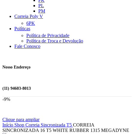
PK
PL
PM
Correia Poly V
6PK
Políticas
Política de Privacidade
Política de Troca e Devolução
Fale Conosco
Nosso Endereço
(11) 94603-8013
-9%
Clique para ampliar
Início
Shop
Correia Sincronizada
T5
CORREIA
SINCRONIZADA 16 T5 WHITE RUBBER 1315 MEGADYNE