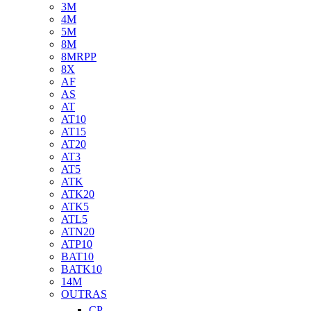
3M
4M
5M
8M
8MRPP
8X
AF
AS
AT
AT10
AT15
AT20
AT3
AT5
ATK
ATK20
ATK5
ATL5
ATN20
ATP10
BAT10
BATK10
14M
OUTRAS
CP