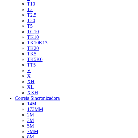
T10
T2
T2,5
T20
T5
TG10
TK10
TK10K13
TK20
TK5
TK5K6
TT5
V
X
XH
XL
XXH
Correia Sincronizadora
14M
173MM
2M
3M
5M
7MM
8M