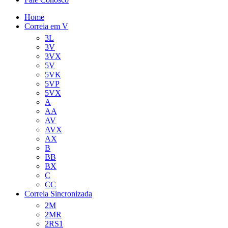
Home
Correia em V
3L
3V
3VX
5V
5VK
5VP
5VX
A
AA
AV
AVX
AX
B
BB
BX
C
CC
Correia Sincronizada
2M
2MR
2RS1