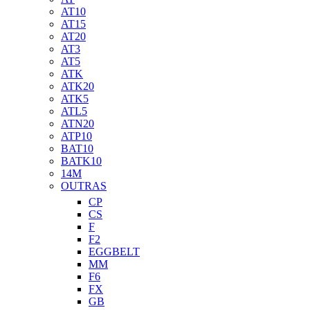
AT10
AT15
AT20
AT3
AT5
ATK
ATK20
ATK5
ATL5
ATN20
ATP10
BAT10
BATK10
14M
OUTRAS
CP
CS
F
F2
EGGBELT
MM
F6
FX
GB