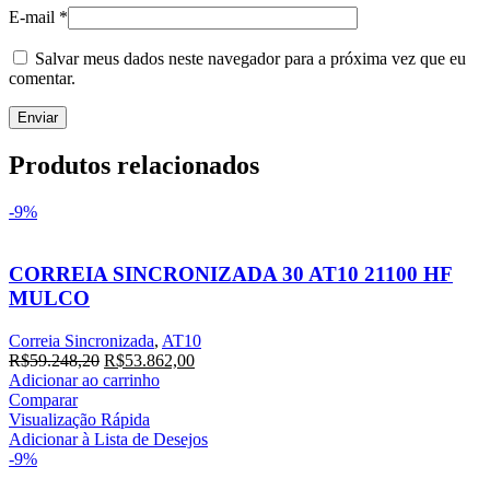
E-mail
*
Salvar meus dados neste navegador para a próxima vez que eu
comentar.
Produtos relacionados
-9%
CORREIA SINCRONIZADA 30 AT10 21100 HF
MULCO
Correia Sincronizada
,
AT10
O
O
R$
59.248,20
R$
53.862,00
preço
preço
Adicionar ao carrinho
original
atual
Comparar
era:
é:
Visualização Rápida
R$59.248,20.
R$53.862,00.
Adicionar à Lista de Desejos
-9%