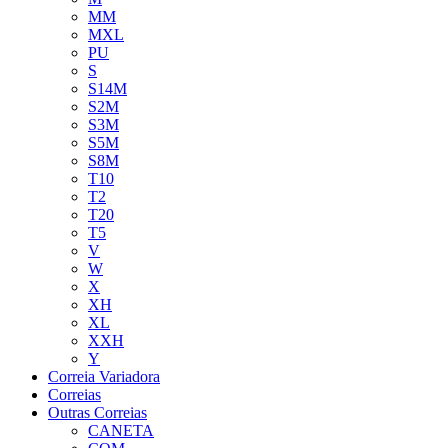
MM
MXL
PU
S
S14M
S2M
S3M
S5M
S8M
T10
T2
T20
T5
V
W
X
XH
XL
XXH
Y
Correia Variadora
Correias
Outras Correias
CANETA