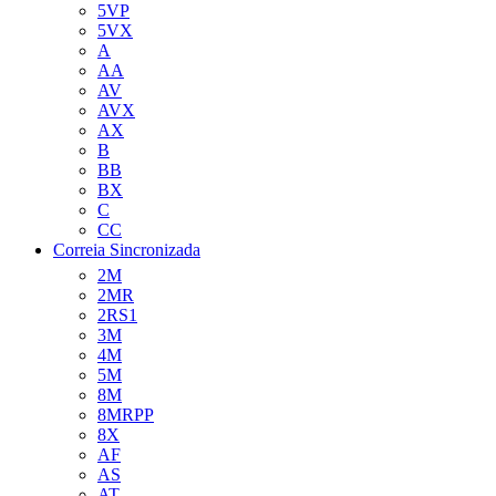
5VP
5VX
A
AA
AV
AVX
AX
B
BB
BX
C
CC
Correia Sincronizada
2M
2MR
2RS1
3M
4M
5M
8M
8MRPP
8X
AF
AS
AT