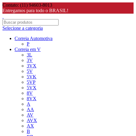
Contato: (11) 94603-8013
Entregamos para todo o BRASIL!
Selecione a categoria
Correia Automotiva
P
Correia em V
3L
3V
3VX
5V
5VK
5VP
5VX
8V
8VX
A
AA
AV
AVX
AX
B