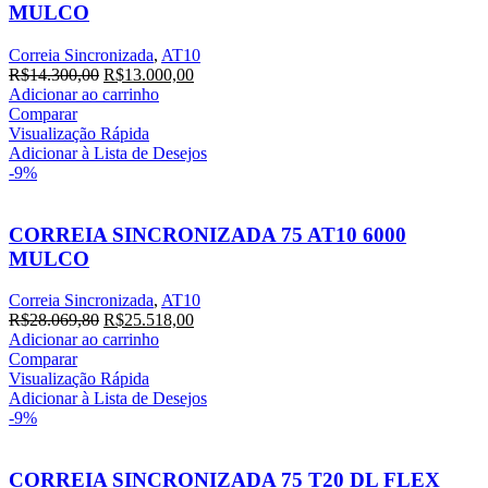
MULCO
Correia Sincronizada
,
AT10
O
O
R$
14.300,00
R$
13.000,00
preço
preço
Adicionar ao carrinho
original
atual
Comparar
era:
é:
Visualização Rápida
R$14.300,00.
R$13.000,00.
Adicionar à Lista de Desejos
-9%
CORREIA SINCRONIZADA 75 AT10 6000
MULCO
Correia Sincronizada
,
AT10
O
O
R$
28.069,80
R$
25.518,00
preço
preço
Adicionar ao carrinho
original
atual
Comparar
era:
é:
Visualização Rápida
R$28.069,80.
R$25.518,00.
Adicionar à Lista de Desejos
-9%
CORREIA SINCRONIZADA 75 T20 DL FLEX