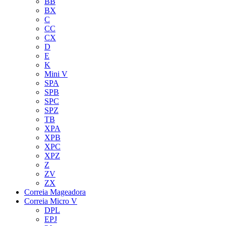
BB
BX
C
CC
CX
D
E
K
Mini V
SPA
SPB
SPC
SPZ
TB
XPA
XPB
XPC
XPZ
Z
ZV
ZX
Correia Mageadora
Correia Micro V
DPL
EPJ