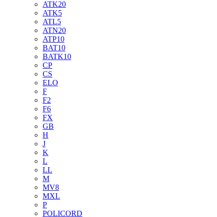
ATK20
ATK5
ATL5
ATN20
ATP10
BAT10
BATK10
CP
CS
ELO
F
F2
F6
FX
GB
H
J
K
L
LL
M
MV8
MXL
P
POLICORD