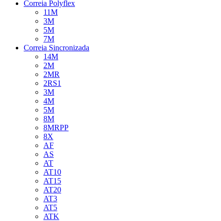
Correia Polyflex
11M
3M
5M
7M
Correia Sincronizada
14M
2M
2MR
2RS1
3M
4M
5M
8M
8MRPP
8X
AF
AS
AT
AT10
AT15
AT20
AT3
AT5
ATK