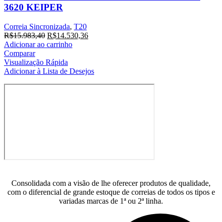
3620 KEIPER
Correia Sincronizada
,
T20
O
O
R$
15.983,40
R$
14.530,36
preço
preço
Adicionar ao carrinho
original
atual
Comparar
era:
é:
Visualização Rápida
R$15.983,40.
R$14.530,36.
Adicionar à Lista de Desejos
Consolidada com a visão de lhe oferecer produtos de qualidade,
com o diferencial de grande estoque de correias de todos os tipos e
variadas marcas de 1ª ou 2ª linha.