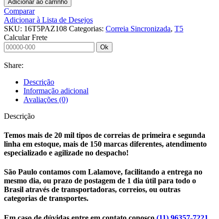
Adicionar ao carrinho
16
Comparar
T5
Adicionar à Lista de Desejos
PAZ
SKU:
16T5PAZ108
Categorias:
Correia Sincronizada
,
T5
1080
Calcular Frete
MULCO
Ok
quantidade
Share:
Descrição
Informação adicional
Avaliações (0)
Descrição
Temos mais de 20 mil tipos de correias de primeira e segunda
linha em estoque, mais de 150 marcas diferentes, atendimento
especializado e agilizade no despacho!
São Paulo contamos com Lalamove, facilitando a entrega no
mesmo dia, ou prazo de postagem de 1 dia útil para todo o
Brasil através de transportadoras, correios, ou outras
categorias de transportes.
Em caso de dúvidas entre em contato conosco
(11) 96357-7221
,