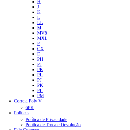
H
J
K
L
LL
M
MV8
MXL
P
CX
D
PH
PJ
PK
PL
PJ
PK
PL
PM
Correia Poly V
6PK
Políticas
Política de Privacidade
Política de Troca e Devolução
Fale Conosco