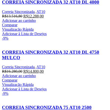
CORREIA SINCRONIZADA 32 AT10 DL 4000
Correia Sincronizada
,
AT10
O
O
R$
13.516,80
R$
12.288,00
preço
preço
Adicionar ao carrinho
original
atual
Comparar
era:
é:
Visualização Rápida
R$13.516,80.
R$12.288,00.
Adicionar à Lista de Desejos
-9%
CORREIA SINCRONIZADA 32 AT10 DL 4750
MULCO
Correia Sincronizada
,
AT10
O
O
R$
16.280,00
R$
14.800,00
preço
preço
Adicionar ao carrinho
original
atual
Comparar
era:
é:
Visualização Rápida
R$16.280,00.
R$14.800,00.
Adicionar à Lista de Desejos
-9%
CORREIA SINCRONIZADA 75 AT10 2500