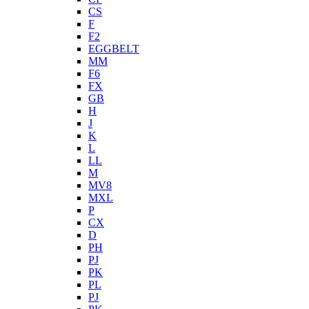
CS
F
F2
EGGBELT
MM
F6
FX
GB
H
J
K
L
LL
M
MV8
MXL
P
CX
D
PH
PJ
PK
PL
PJ