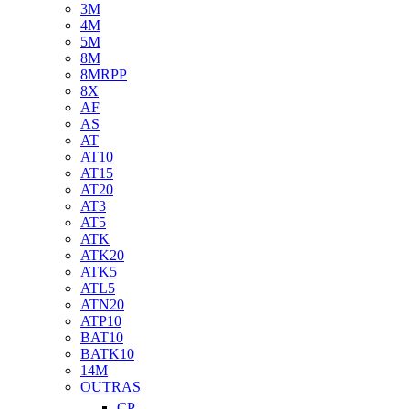
3M
4M
5M
8M
8MRPP
8X
AF
AS
AT
AT10
AT15
AT20
AT3
AT5
ATK
ATK20
ATK5
ATL5
ATN20
ATP10
BAT10
BATK10
14M
OUTRAS
CP