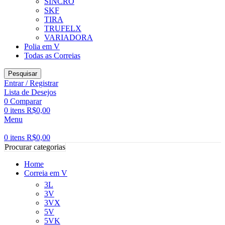
SINCRO
SKF
TIRA
TRUFELX
VARIADORA
Polia em V
Todas as Correias
Pesquisar
Entrar / Registrar
Lista de Desejos
0
Comparar
0
itens
R$
0,00
Menu
0
itens
R$
0,00
Procurar categorias
Home
Correia em V
3L
3V
3VX
5V
5VK