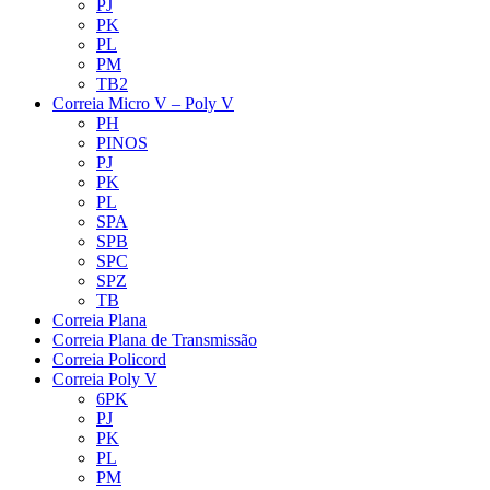
PJ
PK
PL
PM
TB2
Correia Micro V – Poly V
PH
PINOS
PJ
PK
PL
SPA
SPB
SPC
SPZ
TB
Correia Plana
Correia Plana de Transmissão
Correia Policord
Correia Poly V
6PK
PJ
PK
PL
PM