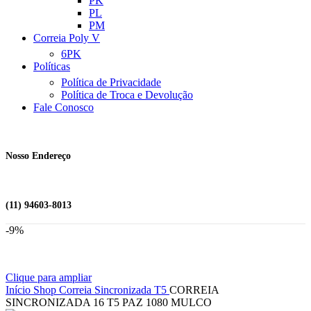
PK
PL
PM
Correia Poly V
6PK
Políticas
Política de Privacidade
Política de Troca e Devolução
Fale Conosco
Nosso Endereço
(11) 94603-8013
-9%
Clique para ampliar
Início
Shop
Correia Sincronizada
T5
CORREIA
SINCRONIZADA 16 T5 PAZ 1080 MULCO