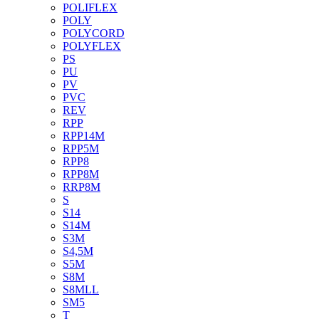
POLIFLEX
POLY
POLYCORD
POLYFLEX
PS
PU
PV
PVC
REV
RPP
RPP14M
RPP5M
RPP8
RPP8M
RRP8M
S
S14
S14M
S3M
S4,5M
S5M
S8M
S8MLL
SM5
T