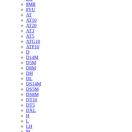
8MR
8YU
AT
AT10
AT20
AT3
AT5
ATG10
ATP10
D
D14M
D5M
D8M
DH
DL
DS14M
DS5M
DS8M
DT10
DT5
DXL
H
L
LH
M