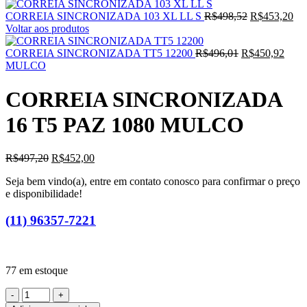
O
O
CORREIA SINCRONIZADA 103 XL LL S
R$
498,52
R$
453,20
preço
pre
Voltar aos produtos
original
atu
O
era:
O
é:
CORREIA SINCRONIZADA TT5 12200
R$
496,01
R$
450,92
preço
R$498,52.
preç
R$
MULCO
original
atual
era:
é:
CORREIA SINCRONIZADA
R$496,01.
R$45
16 T5 PAZ 1080 MULCO
O
O
R$
497,20
R$
452,00
preço
preço
Seja bem vindo(a), entre em contato conosco para confirmar o preço
original
atual
e disponibilidade!
era:
é:
R$497,20.
R$452,00.
(11) 96357-7221
77 em estoque
CORREIA
SINCRONIZADA