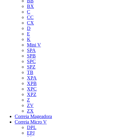
BB
BX
C
CC
CX
D
E
K
Mini V
SPA
SPB
SPC
SPZ
TB
XPA
XPB
XPC
XPZ
Z
ZV
ZX
Correia Mageadora
Correia Micro V
DPL
EPJ