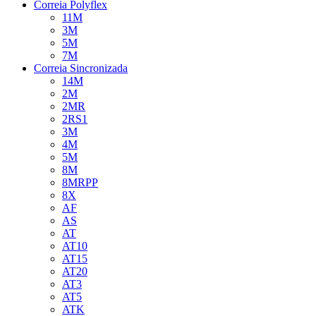
Correia Polyflex
11M
3M
5M
7M
Correia Sincronizada
14M
2M
2MR
2RS1
3M
4M
5M
8M
8MRPP
8X
AF
AS
AT
AT10
AT15
AT20
AT3
AT5
ATK