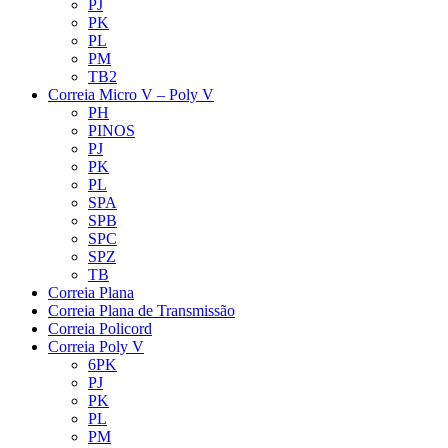
PJ
PK
PL
PM
TB2
Correia Micro V – Poly V
PH
PINOS
PJ
PK
PL
SPA
SPB
SPC
SPZ
TB
Correia Plana
Correia Plana de Transmissão
Correia Policord
Correia Poly V
6PK
PJ
PK
PL
PM