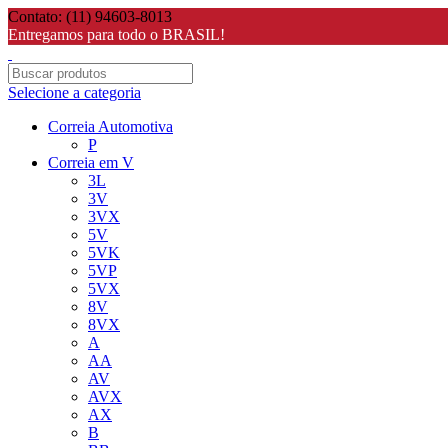
Contato: (11) 94603-8013
Entregamos para todo o BRASIL!
Selecione a categoria
Correia Automotiva
P
Correia em V
3L
3V
3VX
5V
5VK
5VP
5VX
8V
8VX
A
AA
AV
AVX
AX
B