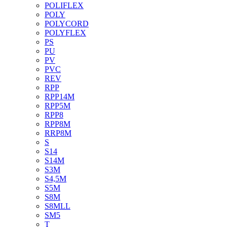
POLIFLEX
POLY
POLYCORD
POLYFLEX
PS
PU
PV
PVC
REV
RPP
RPP14M
RPP5M
RPP8
RPP8M
RRP8M
S
S14
S14M
S3M
S4,5M
S5M
S8M
S8MLL
SM5
T