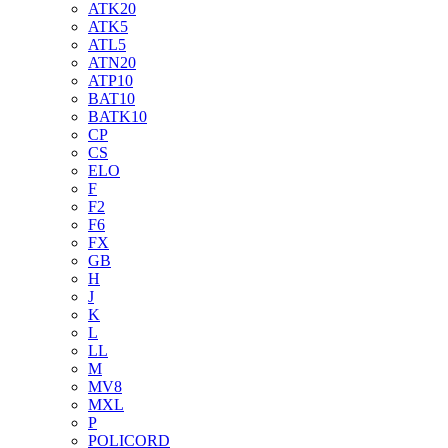
ATK20
ATK5
ATL5
ATN20
ATP10
BAT10
BATK10
CP
CS
ELO
F
F2
F6
FX
GB
H
J
K
L
LL
M
MV8
MXL
P
POLICORD