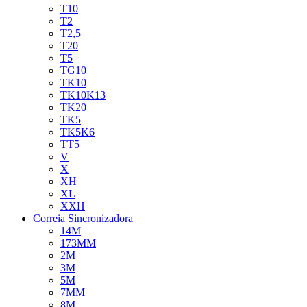
T10
T2
T2,5
T20
T5
TG10
TK10
TK10K13
TK20
TK5
TK5K6
TT5
V
X
XH
XL
XXH
Correia Sincronizadora
14M
173MM
2M
3M
5M
7MM
8M