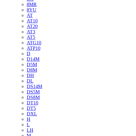
8MR
8YU
AT
AT10
AT20
AT3
AT5
ATG10
ATP10
D
D14M
D5M
D8M
DH
DL
DS14M
DS5M
DS8M
DT10
DT5
DXL
H
L
LH
M