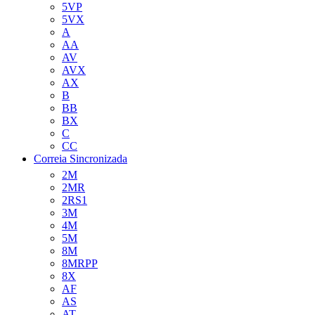
5VP
5VX
A
AA
AV
AVX
AX
B
BB
BX
C
CC
Correia Sincronizada
2M
2MR
2RS1
3M
4M
5M
8M
8MRPP
8X
AF
AS
AT