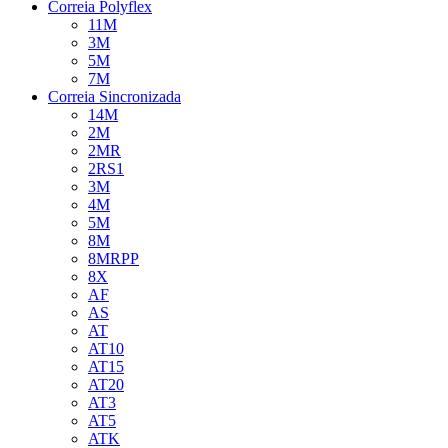
Correia Polyflex
11M
3M
5M
7M
Correia Sincronizada
14M
2M
2MR
2RS1
3M
4M
5M
8M
8MRPP
8X
AF
AS
AT
AT10
AT15
AT20
AT3
AT5
ATK