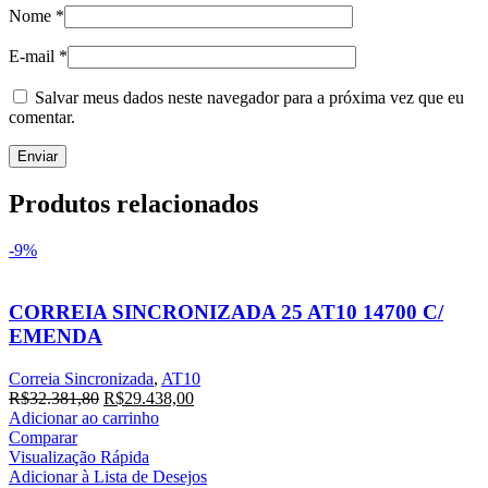
Nome
*
E-mail
*
Salvar meus dados neste navegador para a próxima vez que eu
comentar.
Produtos relacionados
-9%
CORREIA SINCRONIZADA 25 AT10 14700 C/
EMENDA
Correia Sincronizada
,
AT10
R$
32.381,80
R$
29.438,00
Adicionar ao carrinho
Comparar
Visualização Rápida
Adicionar à Lista de Desejos