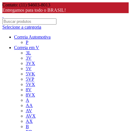
Contato: (11) 94603-8013
Entregamos para todo o BRASIL!
Selecione a categoria
Correia Automotiva
P
Correia em V
3L
3V
3VX
5V
5VK
5VP
5VX
8V
8VX
A
AA
AV
AVX
AX
B