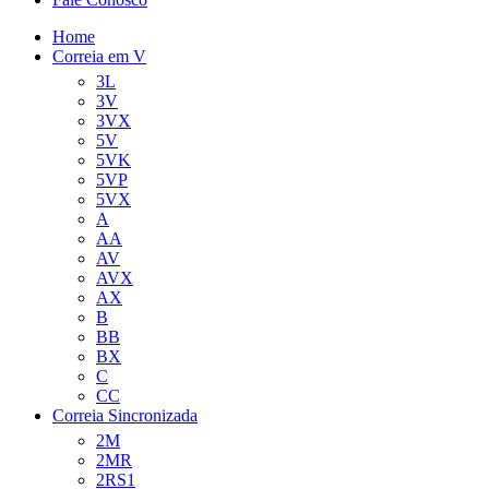
Home
Correia em V
3L
3V
3VX
5V
5VK
5VP
5VX
A
AA
AV
AVX
AX
B
BB
BX
C
CC
Correia Sincronizada
2M
2MR
2RS1