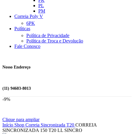
PK
PL
PM
Correia Poly V
6PK
Políticas
Política de Privacidade
Política de Troca e Devolução
Fale Conosco
Nosso Endereço
(11) 94603-8013
-9%
Clique para ampliar
Início
Shop
Correia Sincronizada
T20
CORREIA
SINCRONIZADA 150 T20 LL SINCRO