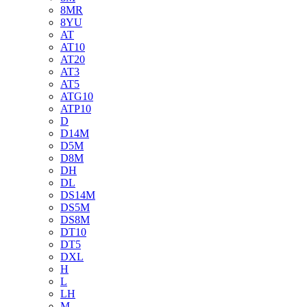
8MR
8YU
AT
AT10
AT20
AT3
AT5
ATG10
ATP10
D
D14M
D5M
D8M
DH
DL
DS14M
DS5M
DS8M
DT10
DT5
DXL
H
L
LH
M