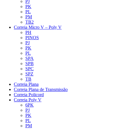
PJ
PK
PL
PM
TB2
Correia Micro V – Poly V
PH
PINOS
PJ
PK
PL
SPA
SPB
SPC
SPZ
TB
Correia Plana
Correia Plana de Transmissão
Correia Policord
Correia Poly V
6PK
PJ
PK
PL
PM