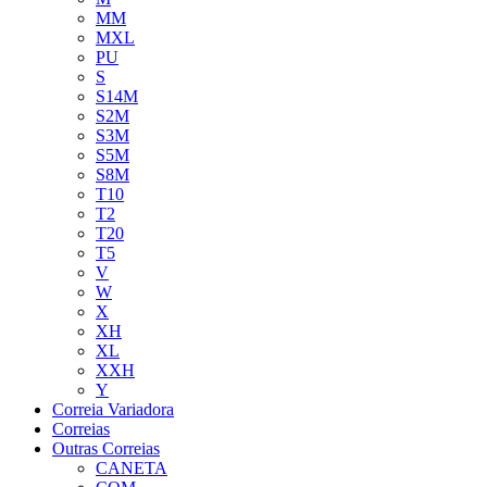
MM
MXL
PU
S
S14M
S2M
S3M
S5M
S8M
T10
T2
T20
T5
V
W
X
XH
XL
XXH
Y
Correia Variadora
Correias
Outras Correias
CANETA