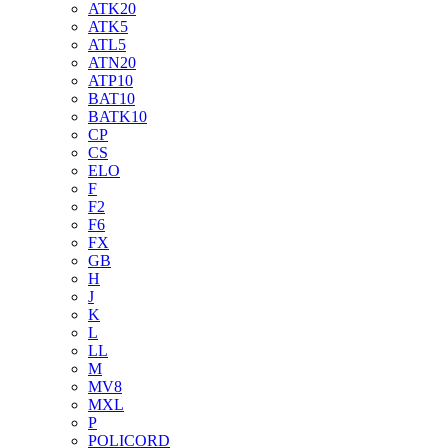
ATK20
ATK5
ATL5
ATN20
ATP10
BAT10
BATK10
CP
CS
ELO
F
F2
F6
FX
GB
H
J
K
L
LL
M
MV8
MXL
P
POLICORD