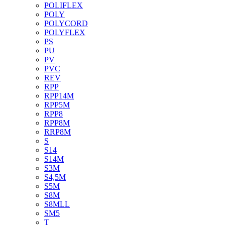
POLIFLEX
POLY
POLYCORD
POLYFLEX
PS
PU
PV
PVC
REV
RPP
RPP14M
RPP5M
RPP8
RPP8M
RRP8M
S
S14
S14M
S3M
S4,5M
S5M
S8M
S8MLL
SM5
T