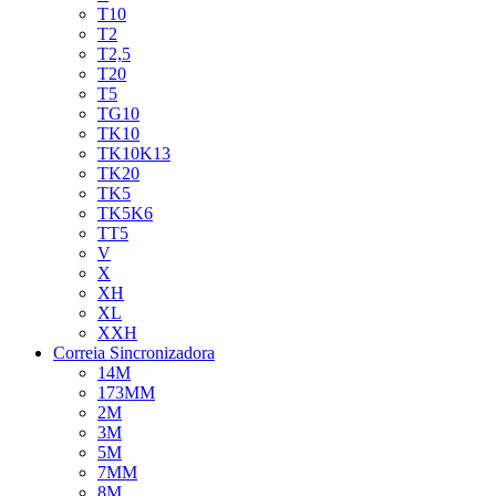
T10
T2
T2,5
T20
T5
TG10
TK10
TK10K13
TK20
TK5
TK5K6
TT5
V
X
XH
XL
XXH
Correia Sincronizadora
14M
173MM
2M
3M
5M
7MM
8M