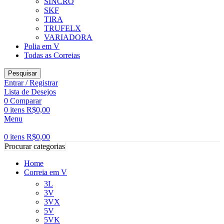
SINCRO
SKF
TIRA
TRUFELX
VARIADORA
Polia em V
Todas as Correias
Pesquisar
Entrar / Registrar
Lista de Desejos
0
Comparar
0
itens
R$
0,00
Menu
0
itens
R$
0,00
Procurar categorias
Home
Correia em V
3L
3V
3VX
5V
5VK