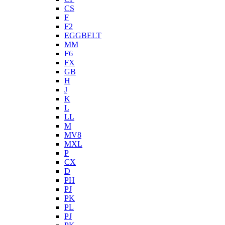
CS
F
F2
EGGBELT
MM
F6
FX
GB
H
J
K
L
LL
M
MV8
MXL
P
CX
D
PH
PJ
PK
PL
PJ