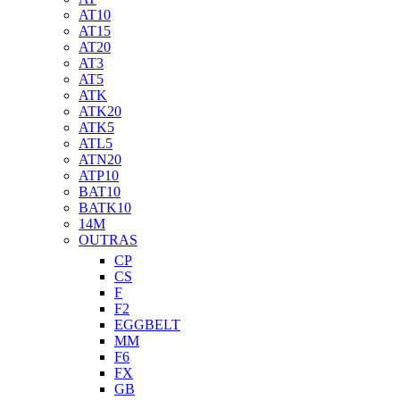
AT10
AT15
AT20
AT3
AT5
ATK
ATK20
ATK5
ATL5
ATN20
ATP10
BAT10
BATK10
14M
OUTRAS
CP
CS
F
F2
EGGBELT
MM
F6
FX
GB