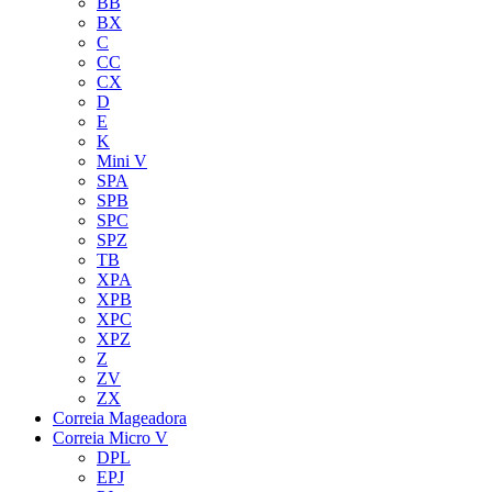
BB
BX
C
CC
CX
D
E
K
Mini V
SPA
SPB
SPC
SPZ
TB
XPA
XPB
XPC
XPZ
Z
ZV
ZX
Correia Mageadora
Correia Micro V
DPL
EPJ