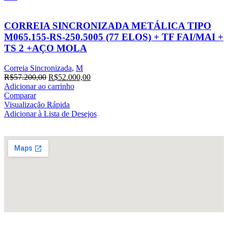
CORREIA SINCRONIZADA METÁLICA TIPO
M065.155-RS-250.5005 (77 ELOS) + TF FAI/MAI +
TS 2 +AÇO MOLA
Correia Sincronizada
,
M
R$
57.200,00
R$
52.000,00
Adicionar ao carrinho
Comparar
Visualização Rápida
Adicionar à Lista de Desejos