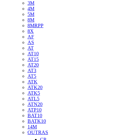
3M
4M
5M
8M
8MRPP
8X
AF
AS
AT
AT10
AT15
AT20
AT3
AT5
ATK
ATK20
ATK5
ATL5
ATN20
ATP10
BAT10
BATK10
14M
OUTRAS
CP