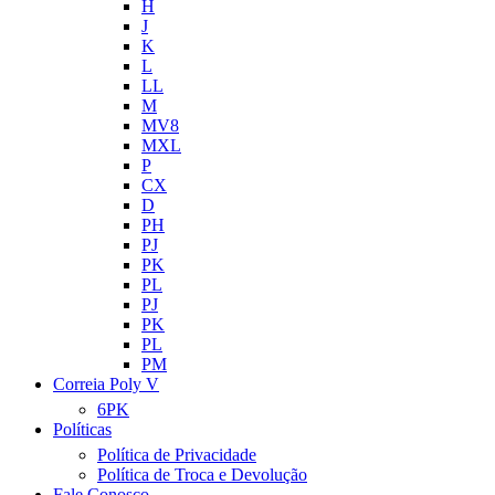
H
J
K
L
LL
M
MV8
MXL
P
CX
D
PH
PJ
PK
PL
PJ
PK
PL
PM
Correia Poly V
6PK
Políticas
Política de Privacidade
Política de Troca e Devolução
Fale Conosco