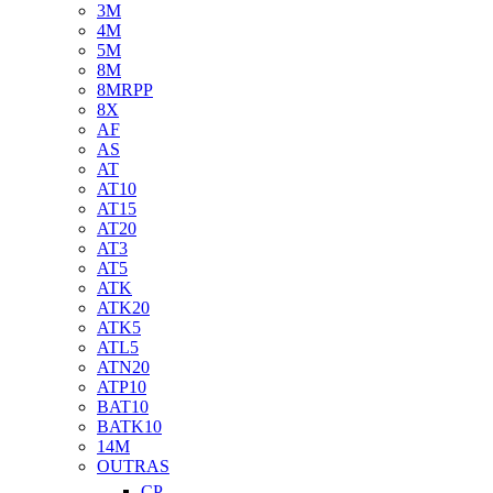
3M
4M
5M
8M
8MRPP
8X
AF
AS
AT
AT10
AT15
AT20
AT3
AT5
ATK
ATK20
ATK5
ATL5
ATN20
ATP10
BAT10
BATK10
14M
OUTRAS
CP