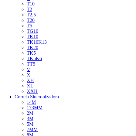
T10
T2
T2,5
T20
T5
TG10
TK10
TK10K13
TK20
TK5
TK5K6
TT5
V
X
XH
XL
XXH
Correia Sincronizadora
14M
173MM
2M
3M
5M
7MM
8M