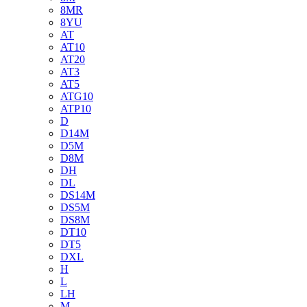
8MR
8YU
AT
AT10
AT20
AT3
AT5
ATG10
ATP10
D
D14M
D5M
D8M
DH
DL
DS14M
DS5M
DS8M
DT10
DT5
DXL
H
L
LH
M