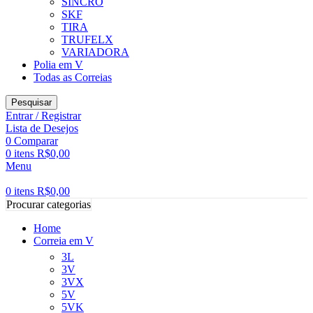
SINCRO
SKF
TIRA
TRUFELX
VARIADORA
Polia em V
Todas as Correias
Pesquisar
Entrar / Registrar
Lista de Desejos
0
Comparar
0
itens
R$
0,00
Menu
0
itens
R$
0,00
Procurar categorias
Home
Correia em V
3L
3V
3VX
5V
5VK