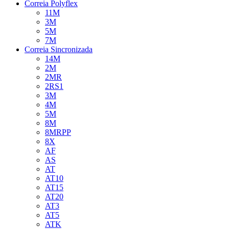
Correia Polyflex
11M
3M
5M
7M
Correia Sincronizada
14M
2M
2MR
2RS1
3M
4M
5M
8M
8MRPP
8X
AF
AS
AT
AT10
AT15
AT20
AT3
AT5
ATK