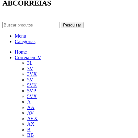
ABCORREIAS
Pesquisar
Menu
Categorias
Home
Correia em V
3L
3V
3VX
5V
5VK
5VP
5VX
A
AA
AV
AVX
AX
B
BB