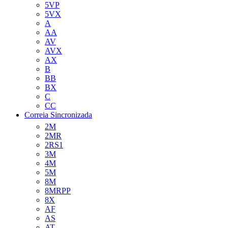
5VP
5VX
A
AA
AV
AVX
AX
B
BB
BX
C
CC
Correia Sincronizada
2M
2MR
2RS1
3M
4M
5M
8M
8MRPP
8X
AF
AS
AT