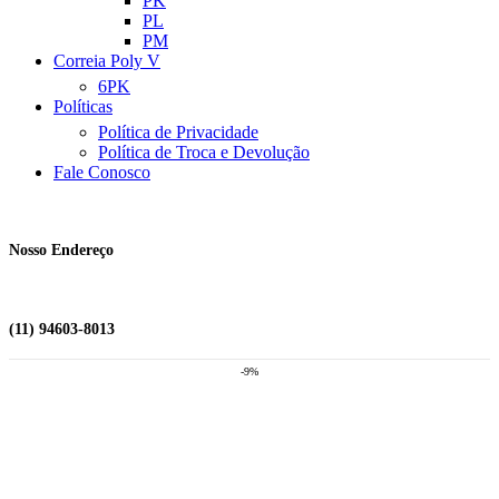
PK
PL
PM
Correia Poly V
6PK
Políticas
Política de Privacidade
Política de Troca e Devolução
Fale Conosco
Nosso Endereço
(11) 94603-8013
-9%