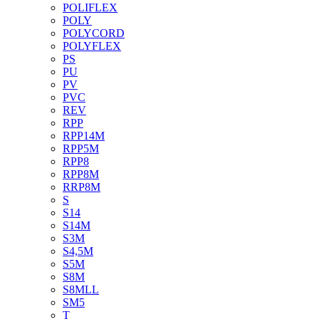
POLIFLEX
POLY
POLYCORD
POLYFLEX
PS
PU
PV
PVC
REV
RPP
RPP14M
RPP5M
RPP8
RPP8M
RRP8M
S
S14
S14M
S3M
S4,5M
S5M
S8M
S8MLL
SM5
T