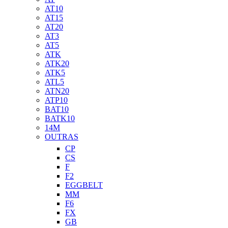
AT10
AT15
AT20
AT3
AT5
ATK
ATK20
ATK5
ATL5
ATN20
ATP10
BAT10
BATK10
14M
OUTRAS
CP
CS
F
F2
EGGBELT
MM
F6
FX
GB