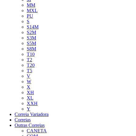
MM
MXL
PU
S
S14M
S2M
S3M
S5M
S8M
T10
T2
T20
T5
V
W
X
XH
XL
XXH
Y
Correia Variadora
Correias
Outras Correias
CANETA