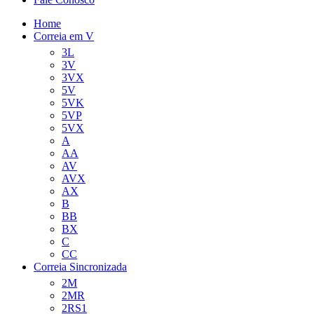
Home
Correia em V
3L
3V
3VX
5V
5VK
5VP
5VX
A
AA
AV
AVX
AX
B
BB
BX
C
CC
Correia Sincronizada
2M
2MR
2RS1