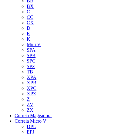
BB
BX
C
CC
CX
D
E
K
Mini V
SPA
SPB
SPC
SPZ
TB
XPA
XPB
XPC
XPZ
Z
ZV
ZX
Correia Mageadora
Correia Micro V
DPL
EPJ