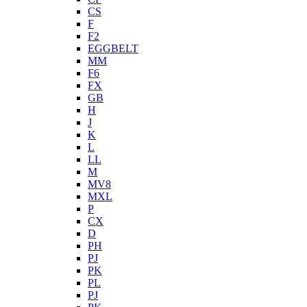
CS
F
F2
EGGBELT
MM
F6
FX
GB
H
J
K
L
LL
M
MV8
MXL
P
CX
D
PH
PJ
PK
PL
PJ