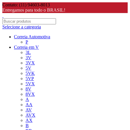
Contato: (11) 94603-8013
Entregamos para todo o BRASIL!
Selecione a categoria
Correia Automotiva
P
Correia em V
3L
3V
3VX
5V
5VK
5VP
5VX
8V
8VX
A
AA
AV
AVX
AX
B