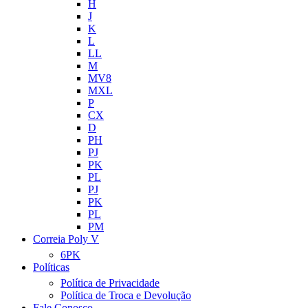
H
J
K
L
LL
M
MV8
MXL
P
CX
D
PH
PJ
PK
PL
PJ
PK
PL
PM
Correia Poly V
6PK
Políticas
Política de Privacidade
Política de Troca e Devolução
Fale Conosco