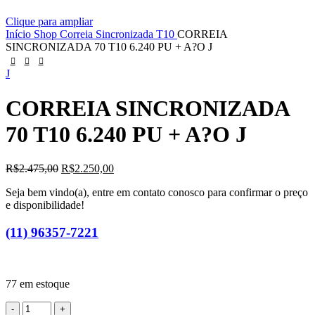
Clique para ampliar
Início
Shop
Correia Sincronizada
T10
CORREIA
SINCRONIZADA 70 T10 6.240 PU + A?O J
J
CORREIA SINCRONIZADA
70 T10 6.240 PU + A?O J
O
O
R$
2.475,00
R$
2.250,00
preço
preço
Seja bem vindo(a), entre em contato conosco para confirmar o preço
original
atual
e disponibilidade!
era:
é:
R$2.475,00.
R$2.250,00.
(11) 96357-7221
77 em estoque
CORREIA