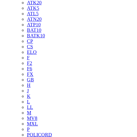
ATK20
ATK5
ATL5
ATN20
ATP10
BAT10
BATK10
CP
CS
ELO
F
F2
F6
FX
GB
H
J
K
L
LL
M
MV8
MXL
P
POLICORD