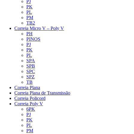
PJ
PK
PL
PM
TB2
Correia Micro V – Poly V
PH
PINOS
PJ
PK
PL
SPA
SPB
SPC
SPZ
TB
Correia Plana
Correia Plana de Transmissão
Correia Policord
Correia Poly V
6PK
PJ
PK
PL
PM