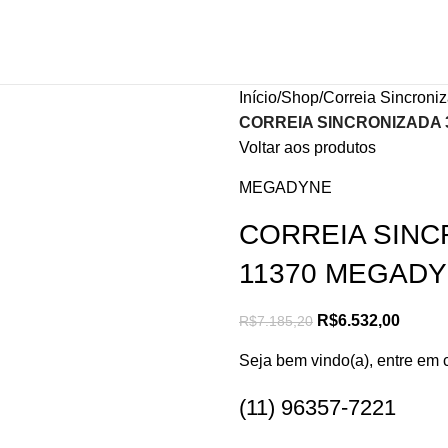
Início
Shop
Correia Sincroni
CORREIA SINCRONIZADA 
Voltar aos produtos
MEGADYNE
CORREIA SINC
11370 MEGAD
R$
6.532,00
R$
7.185,20
Seja bem vindo(a), entre em 
(11) 96357-7221