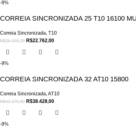
-9%
CORREIA SINCRONIZADA 25 T10 16100 M
Correia Sincronizada
,
T10
R$
22.762,00
R$
25.038,20
-9%
CORREIA SINCRONIZADA 32 AT10 15800
Correia Sincronizada
,
AT10
R$
38.428,00
R$
42.270,80
-9%