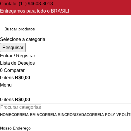
Contato: (11) 94603-8013
Entregamos para todo o BRASIL!
Selecione a categoria
Pesquisar
Entrar / Registrar
Lista de Desejos
0
Comparar
0
itens
R$
0,00
Menu
0
itens
R$
0,00
Procurar categorias
HOME
CORREIA EM V
CORREIA SINCRONIZADA
CORREIA POLY V
POLÍT
Nosso Endereço