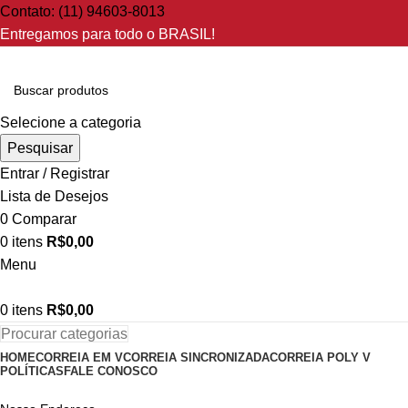
Contato: (11) 94603-8013
Entregamos para todo o BRASIL!
Selecione a categoria
Pesquisar
Entrar / Registrar
Lista de Desejos
0
Comparar
0
itens
R$
0,00
Menu
0
itens
R$
0,00
Procurar categorias
HOME
CORREIA EM V
CORREIA SINCRONIZADA
CORREIA POLY V
POLÍTICAS
FALE CONOSCO