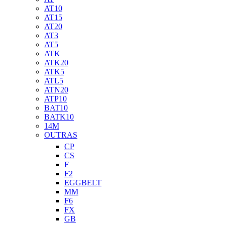
AT10
AT15
AT20
AT3
AT5
ATK
ATK20
ATK5
ATL5
ATN20
ATP10
BAT10
BATK10
14M
OUTRAS
CP
CS
F
F2
EGGBELT
MM
F6
FX
GB