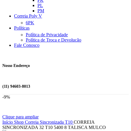
PK
PL
PM
Correia Poly V
6PK
Políticas
Política de Privacidade
Política de Troca e Devolução
Fale Conosco
Nosso Endereço
(11) 94603-8013
-9%
Clique para ampliar
Início
Shop
Correia Sincronizada
T10
CORREIA
SINCRONIZADA 32 T10 5400 8 TALISCA MULCO