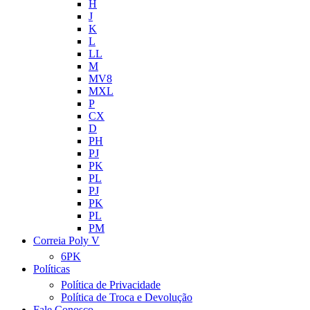
H
J
K
L
LL
M
MV8
MXL
P
CX
D
PH
PJ
PK
PL
PJ
PK
PL
PM
Correia Poly V
6PK
Políticas
Política de Privacidade
Política de Troca e Devolução
Fale Conosco