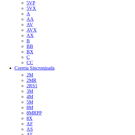
5VP
5VX
A
AA
AV
AVX
AX
B
BB
BX
C
CC
Correia Sincronizada
2M
2MR
2RS1
3M
4M
5M
8M
8MRPP
8X
AF
AS
AT