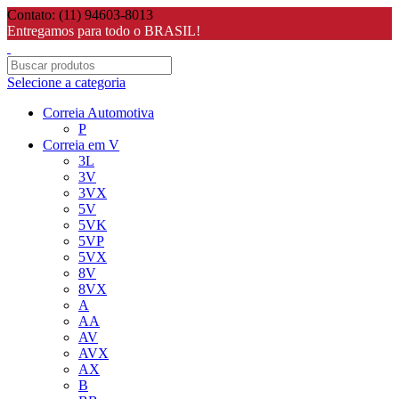
Contato: (11) 94603-8013
Entregamos para todo o BRASIL!
Selecione a categoria
Correia Automotiva
P
Correia em V
3L
3V
3VX
5V
5VK
5VP
5VX
8V
8VX
A
AA
AV
AVX
AX
B