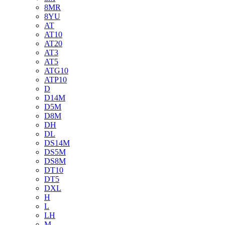
8MR
8YU
AT
AT10
AT20
AT3
AT5
ATG10
ATP10
D
D14M
D5M
D8M
DH
DL
DS14M
DS5M
DS8M
DT10
DT5
DXL
H
L
LH
M