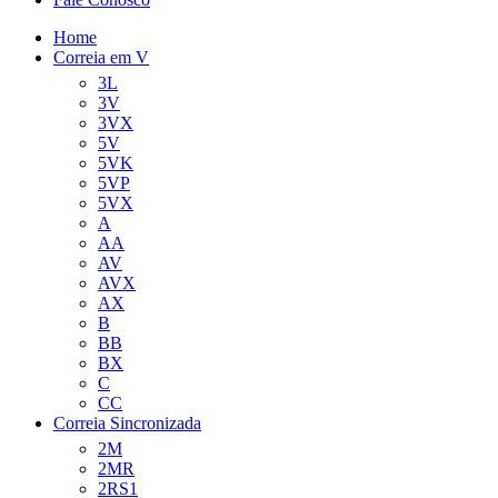
Home
Correia em V
3L
3V
3VX
5V
5VK
5VP
5VX
A
AA
AV
AVX
AX
B
BB
BX
C
CC
Correia Sincronizada
2M
2MR
2RS1