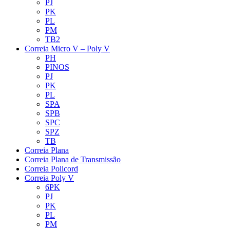
PJ
PK
PL
PM
TB2
Correia Micro V – Poly V
PH
PINOS
PJ
PK
PL
SPA
SPB
SPC
SPZ
TB
Correia Plana
Correia Plana de Transmissão
Correia Policord
Correia Poly V
6PK
PJ
PK
PL
PM