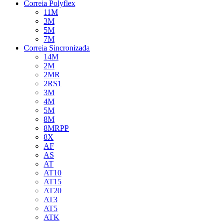
Correia Polyflex
11M
3M
5M
7M
Correia Sincronizada
14M
2M
2MR
2RS1
3M
4M
5M
8M
8MRPP
8X
AF
AS
AT
AT10
AT15
AT20
AT3
AT5
ATK