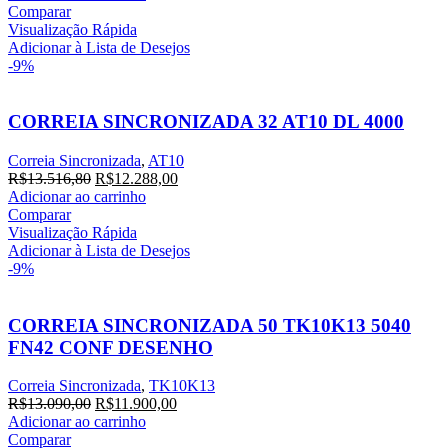
Comparar
Visualização Rápida
Adicionar à Lista de Desejos
-9%
CORREIA SINCRONIZADA 32 AT10 DL 4000
Correia Sincronizada
,
AT10
R$
13.516,80
R$
12.288,00
Adicionar ao carrinho
Comparar
Visualização Rápida
Adicionar à Lista de Desejos
-9%
CORREIA SINCRONIZADA 50 TK10K13 5040
FN42 CONF DESENHO
Correia Sincronizada
,
TK10K13
R$
13.090,00
R$
11.900,00
Adicionar ao carrinho
Comparar