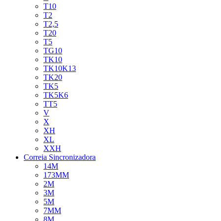
T10
T2
T2,5
T20
T5
TG10
TK10
TK10K13
TK20
TK5
TK5K6
TT5
V
X
XH
XL
XXH
Correia Sincronizadora
14M
173MM
2M
3M
5M
7MM
8M