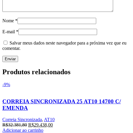
Nome
*
E-mail
*
Salvar meus dados neste navegador para a próxima vez que eu
comentar.
Produtos relacionados
-9%
CORREIA SINCRONIZADA 25 AT10 14700 C/
EMENDA
Correia Sincronizada
,
AT10
R$
32.381,80
R$
29.438,00
Adicionar ao carrinho