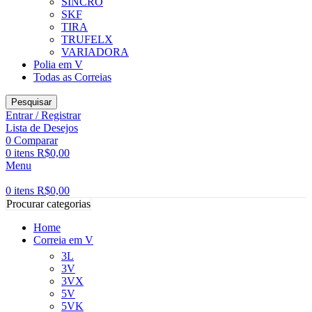
SINCRO
SKF
TIRA
TRUFELX
VARIADORA
Polia em V
Todas as Correias
Pesquisar
Entrar / Registrar
Lista de Desejos
0
Comparar
0
itens
R$
0,00
Menu
0
itens
R$
0,00
Procurar categorias
Home
Correia em V
3L
3V
3VX
5V
5VK