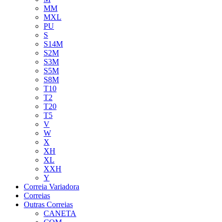
MM
MXL
PU
S
S14M
S2M
S3M
S5M
S8M
T10
T2
T20
T5
V
W
X
XH
XL
XXH
Y
Correia Variadora
Correias
Outras Correias
CANETA