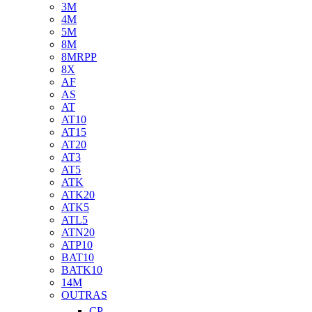
3M
4M
5M
8M
8MRPP
8X
AF
AS
AT
AT10
AT15
AT20
AT3
AT5
ATK
ATK20
ATK5
ATL5
ATN20
ATP10
BAT10
BATK10
14M
OUTRAS
CP