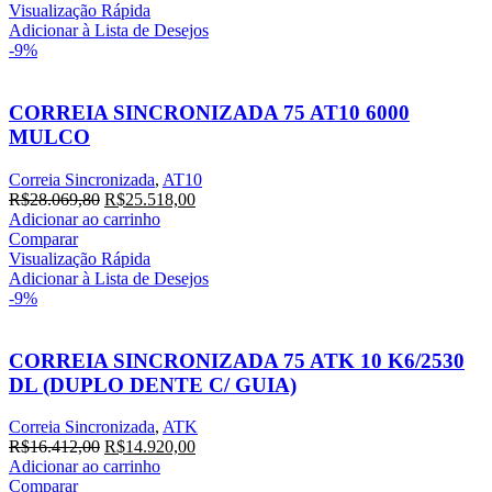
Visualização Rápida
Adicionar à Lista de Desejos
-9%
CORREIA SINCRONIZADA 75 AT10 6000
MULCO
Correia Sincronizada
,
AT10
R$
28.069,80
R$
25.518,00
Adicionar ao carrinho
Comparar
Visualização Rápida
Adicionar à Lista de Desejos
-9%
CORREIA SINCRONIZADA 75 ATK 10 K6/2530
DL (DUPLO DENTE C/ GUIA)
Correia Sincronizada
,
ATK
R$
16.412,00
R$
14.920,00
Adicionar ao carrinho
Comparar