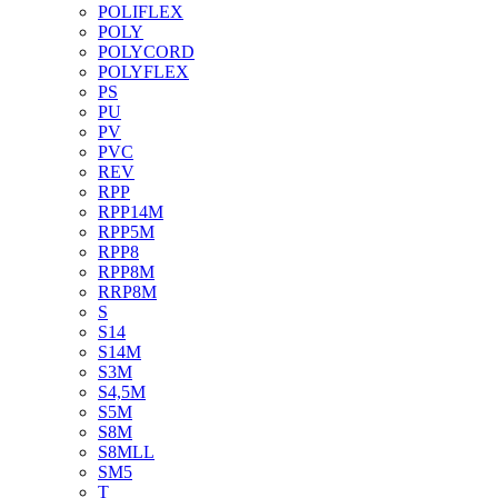
POLIFLEX
POLY
POLYCORD
POLYFLEX
PS
PU
PV
PVC
REV
RPP
RPP14M
RPP5M
RPP8
RPP8M
RRP8M
S
S14
S14M
S3M
S4,5M
S5M
S8M
S8MLL
SM5
T