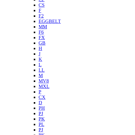
CS
F
F2
EGGBELT
MM
F6
FX
GB
H
J
K
L
LL
M
MV8
MXL
P
CX
D
PH
PJ
PK
PL
PJ