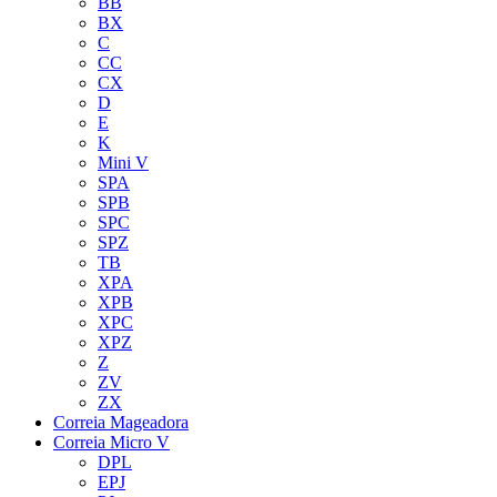
BB
BX
C
CC
CX
D
E
K
Mini V
SPA
SPB
SPC
SPZ
TB
XPA
XPB
XPC
XPZ
Z
ZV
ZX
Correia Mageadora
Correia Micro V
DPL
EPJ