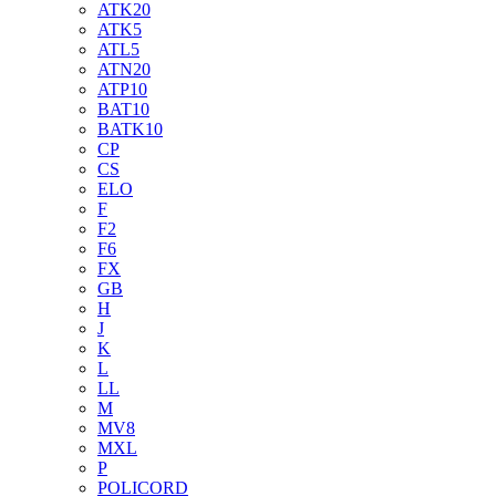
ATK20
ATK5
ATL5
ATN20
ATP10
BAT10
BATK10
CP
CS
ELO
F
F2
F6
FX
GB
H
J
K
L
LL
M
MV8
MXL
P
POLICORD