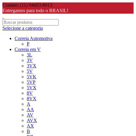
Contato: (11) 94603-8013
Entregamos para todo o BRASIL!
Selecione a categoria
Correia Automotiva
P
Correia em V
3L
3V
3VX
5V
5VK
5VP
5VX
8V
8VX
A
AA
AV
AVX
AX
B