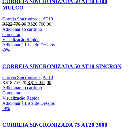
CORREIA SINCRONIZADA 50 AT10 6300
MULCO
Correia Sincronizada
,
AT10
O
O
R$
22.770,00
R$
20.700,00
preço
preço
Adicionar ao carrinho
original
atual
Comparar
era:
é:
Visualização Rápida
R$22.770,00.
R$20.700,00.
Adicionar à Lista de Desejos
-9%
CORREIA SINCRONIZADA 50 AT10 SINCRON
Correia Sincronizada
,
AT10
O
O
R$
18.757,20
R$
17.052,00
preço
preço
Adicionar ao carrinho
original
atual
Comparar
era:
é:
Visualização Rápida
R$18.757,20.
R$17.052,00.
Adicionar à Lista de Desejos
-9%
CORREIA SINCRONIZADA 75 AT20 3000