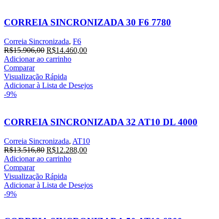
CORREIA SINCRONIZADA 30 F6 7780
Correia Sincronizada
,
F6
O
O
R$
15.906,00
R$
14.460,00
preço
preço
Adicionar ao carrinho
original
atual
Comparar
era:
é:
Visualização Rápida
R$15.906,00.
R$14.460,00.
Adicionar à Lista de Desejos
-9%
CORREIA SINCRONIZADA 32 AT10 DL 4000
Correia Sincronizada
,
AT10
O
O
R$
13.516,80
R$
12.288,00
preço
preço
Adicionar ao carrinho
original
atual
Comparar
era:
é:
Visualização Rápida
R$13.516,80.
R$12.288,00.
Adicionar à Lista de Desejos
-9%