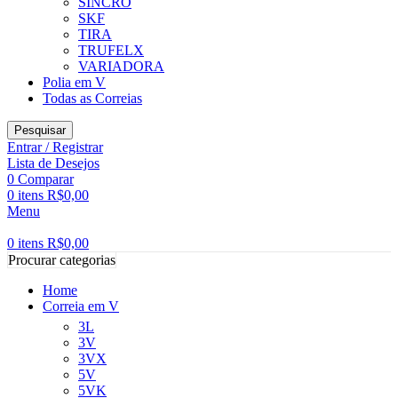
SINCRO
SKF
TIRA
TRUFELX
VARIADORA
Polia em V
Todas as Correias
Pesquisar
Entrar / Registrar
Lista de Desejos
0
Comparar
0
itens
R$
0,00
Menu
0
itens
R$
0,00
Procurar categorias
Home
Correia em V
3L
3V
3VX
5V
5VK