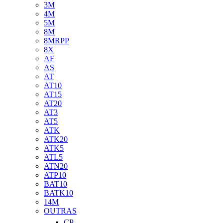
3M
4M
5M
8M
8MRPP
8X
AF
AS
AT
AT10
AT15
AT20
AT3
AT5
ATK
ATK20
ATK5
ATL5
ATN20
ATP10
BAT10
BATK10
14M
OUTRAS
CP