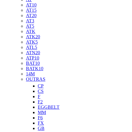
AT10
AT15
AT20
AT3
AT5
ATK
ATK20
ATK5
ATL5
ATN20
ATP10
BAT10
BATK10
14M
OUTRAS
CP
CS
F
F2
EGGBELT
MM
F6
FX
GB