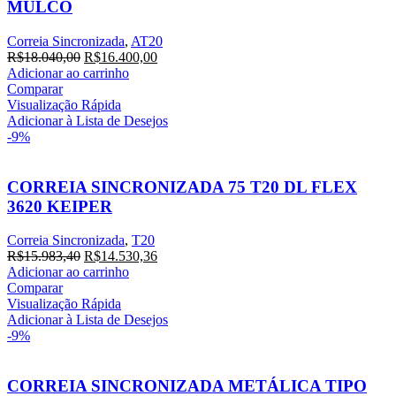
MULCO
Correia Sincronizada
,
AT20
O
O
R$
18.040,00
R$
16.400,00
preço
preço
Adicionar ao carrinho
original
atual
Comparar
era:
é:
Visualização Rápida
R$18.040,00.
R$16.400,00.
Adicionar à Lista de Desejos
-9%
CORREIA SINCRONIZADA 75 T20 DL FLEX
3620 KEIPER
Correia Sincronizada
,
T20
O
O
R$
15.983,40
R$
14.530,36
preço
preço
Adicionar ao carrinho
original
atual
Comparar
era:
é:
Visualização Rápida
R$15.983,40.
R$14.530,36.
Adicionar à Lista de Desejos
-9%
CORREIA SINCRONIZADA METÁLICA TIPO