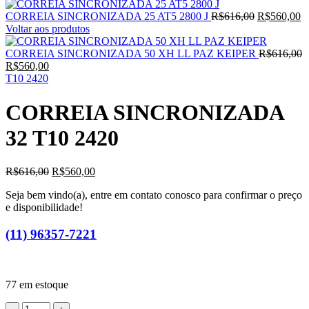
O
O
CORREIA SINCRONIZADA 25 AT5 2800 J
R$
616,00
R$
560,00
preço
p
Voltar aos produtos
original
at
era:
é:
CORREIA SINCRONIZADA 50 XH LL PAZ KEIPER
R$
616,00
O
O
R$616,00.
R
R$
560,00
preço
preço
T10 2420
original
atual
era:
é:
CORREIA SINCRONIZADA
R$616,00.
R$560,00.
32 T10 2420
O
O
R$
616,00
R$
560,00
preço
preço
Seja bem vindo(a), entre em contato conosco para confirmar o preço
original
atual
e disponibilidade!
era:
é:
R$616,00.
R$560,00.
(11) 96357-7221
77 em estoque
CORREIA