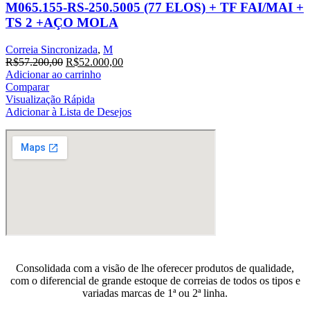
M065.155-RS-250.5005 (77 ELOS) + TF FAI/MAI +
TS 2 +AÇO MOLA
Correia Sincronizada
,
M
O
O
R$
57.200,00
R$
52.000,00
preço
preço
Adicionar ao carrinho
original
atual
Comparar
era:
é:
Visualização Rápida
R$57.200,00.
R$52.000,00.
Adicionar à Lista de Desejos
Consolidada com a visão de lhe oferecer produtos de qualidade,
com o diferencial de grande estoque de correias de todos os tipos e
variadas marcas de 1ª ou 2ª linha.