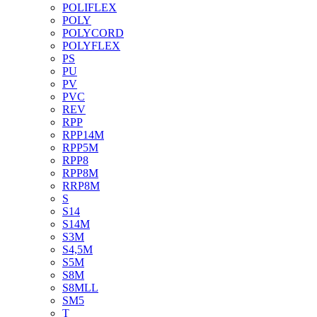
POLIFLEX
POLY
POLYCORD
POLYFLEX
PS
PU
PV
PVC
REV
RPP
RPP14M
RPP5M
RPP8
RPP8M
RRP8M
S
S14
S14M
S3M
S4,5M
S5M
S8M
S8MLL
SM5
T