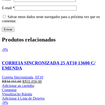
E-mail
*
Salvar meus dados neste navegador para a próxima vez que eu
comentar.
Produtos relacionados
-9%
CORREIA SINCRONIZADA 25 AT10 13600 C/
EMENDA
Correia Sincronizada
,
AT10
O
O
R$
34.161,60
R$
31.056,00
preço
preço
Adicionar ao carrinho
original
atual
Comparar
era:
é:
Visualização Rápida
R$34.161,60.
R$31.056,00.
Adicionar à Lista de Desejos
-9%