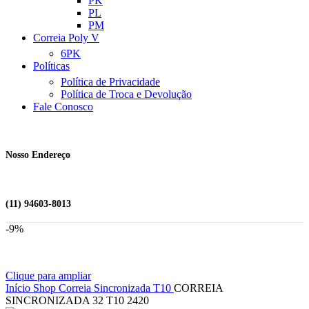
PK
PL
PM
Correia Poly V
6PK
Políticas
Política de Privacidade
Política de Troca e Devolução
Fale Conosco
Nosso Endereço
(11) 94603-8013
-9%
Clique para ampliar
Início
Shop
Correia Sincronizada
T10
CORREIA
SINCRONIZADA 32 T10 2420