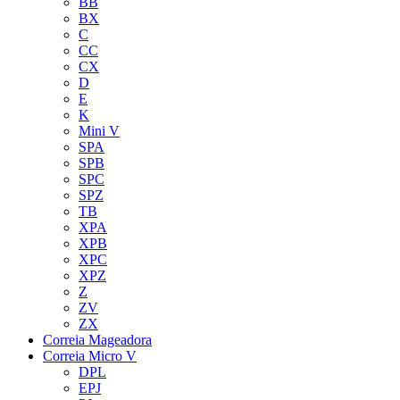
BB
BX
C
CC
CX
D
E
K
Mini V
SPA
SPB
SPC
SPZ
TB
XPA
XPB
XPC
XPZ
Z
ZV
ZX
Correia Mageadora
Correia Micro V
DPL
EPJ