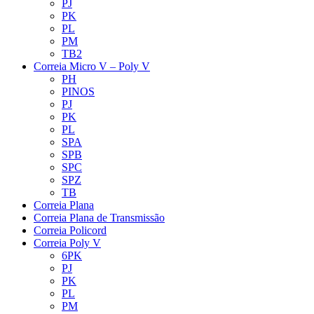
PJ
PK
PL
PM
TB2
Correia Micro V – Poly V
PH
PINOS
PJ
PK
PL
SPA
SPB
SPC
SPZ
TB
Correia Plana
Correia Plana de Transmissão
Correia Policord
Correia Poly V
6PK
PJ
PK
PL
PM