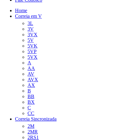
Home
Correia em V
3L
3V
3VX
5V
5VK
5VP
5VX
A
AA
AV
AVX
AX
B
BB
BX
C
CC
Correia Sincronizada
2M
2MR
2RS1