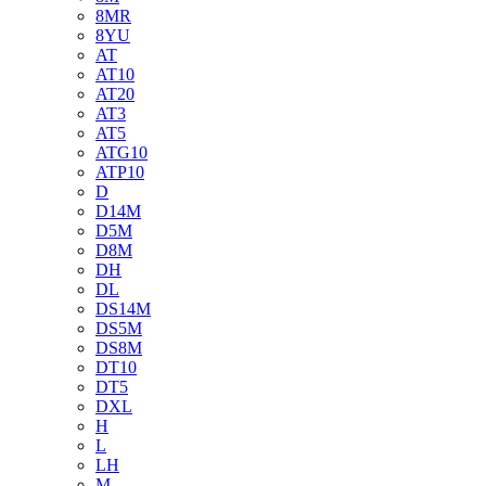
8MR
8YU
AT
AT10
AT20
AT3
AT5
ATG10
ATP10
D
D14M
D5M
D8M
DH
DL
DS14M
DS5M
DS8M
DT10
DT5
DXL
H
L
LH
M