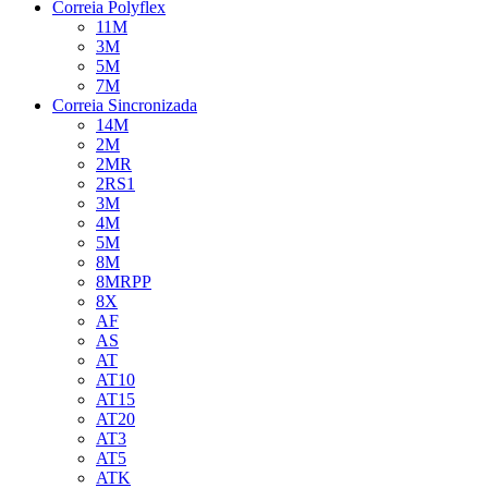
Correia Polyflex
11M
3M
5M
7M
Correia Sincronizada
14M
2M
2MR
2RS1
3M
4M
5M
8M
8MRPP
8X
AF
AS
AT
AT10
AT15
AT20
AT3
AT5
ATK