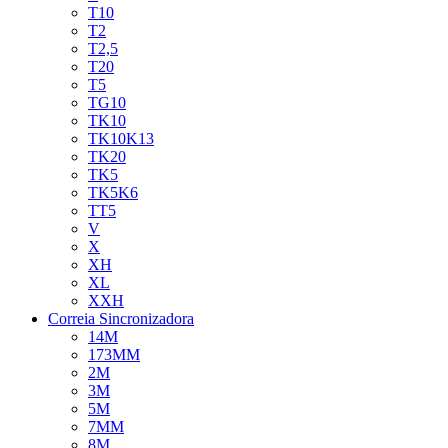
T10
T2
T2,5
T20
T5
TG10
TK10
TK10K13
TK20
TK5
TK5K6
TT5
V
X
XH
XL
XXH
Correia Sincronizadora
14M
173MM
2M
3M
5M
7MM
8M