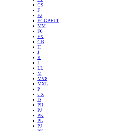
CS
F
F2
EGGBELT
MM
F6
FX
GB
H
J
K
L
LL
M
MV8
MXL
P
CX
D
PH
PJ
PK
PL
PJ