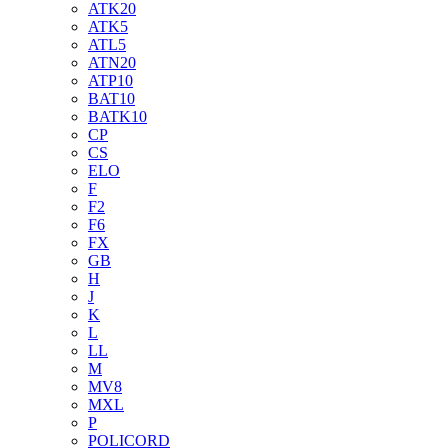
ATK20
ATK5
ATL5
ATN20
ATP10
BAT10
BATK10
CP
CS
ELO
F
F2
F6
FX
GB
H
J
K
L
LL
M
MV8
MXL
P
POLICORD