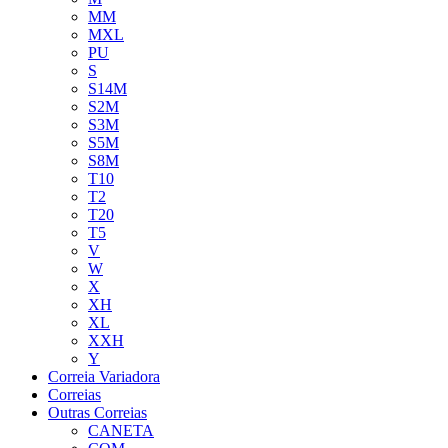
MM
MXL
PU
S
S14M
S2M
S3M
S5M
S8M
T10
T2
T20
T5
V
W
X
XH
XL
XXH
Y
Correia Variadora
Correias
Outras Correias
CANETA