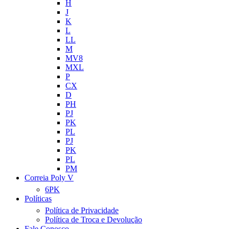
H
J
K
L
LL
M
MV8
MXL
P
CX
D
PH
PJ
PK
PL
PJ
PK
PL
PM
Correia Poly V
6PK
Políticas
Política de Privacidade
Política de Troca e Devolução
Fale Conosco