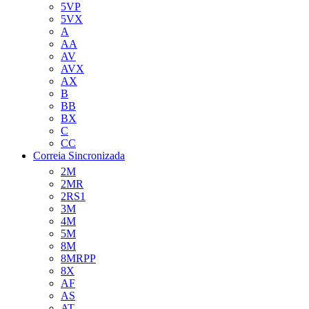
5VP
5VX
A
AA
AV
AVX
AX
B
BB
BX
C
CC
Correia Sincronizada
2M
2MR
2RS1
3M
4M
5M
8M
8MRPP
8X
AF
AS
AT