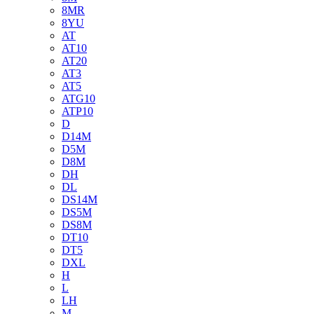
8MR
8YU
AT
AT10
AT20
AT3
AT5
ATG10
ATP10
D
D14M
D5M
D8M
DH
DL
DS14M
DS5M
DS8M
DT10
DT5
DXL
H
L
LH
M