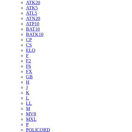
ATK20
ATK5
ATL5
ATN20
ATP10
BAT10
BATK10
CP
CS
ELO
F
F2
F6
FX
GB
H
J
K
L
LL
M
MV8
MXL
P
POLICORD