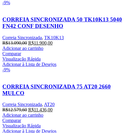
-9%
CORREIA SINCRONIZADA 50 TK10K13 5040
FN42 CONF DESENHO
Correia Sincronizada
,
TK10K13
O
O
R$
13.090,00
R$
11.900,00
preço
preço
Adicionar ao carrinho
original
atual
Comparar
era:
é:
Visualização Rápida
R$13.090,00.
R$11.900,00.
Adicionar à Lista de Desejos
-9%
CORREIA SINCRONIZADA 75 AT20 2660
MULCO
Correia Sincronizada
,
AT20
O
O
R$
12.579,60
R$
11.436,00
preço
preço
Adicionar ao carrinho
original
atual
Comparar
era:
é:
Visualização Rápida
R$12.579,60.
R$11.436,00.
Adicionar à Lista de Desejos