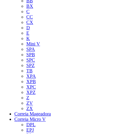
BB
BX
C
CC
CX
D
E
K
Mini V
SPA
SPB
SPC
SPZ
TB
XPA
XPB
XPC
XPZ
Z
ZV
ZX
Correia Mageadora
Correia Micro V
DPL
EPJ