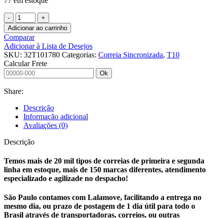
77 em estoque
CORREIA
SINCRONIZADA
Adicionar ao carrinho
32
Comparar
T10
Adicionar à Lista de Desejos
1780
SKU:
32T101780
Categorias:
Correia Sincronizada
,
T10
quantidade
Calcular Frete
Ok
Share:
Descrição
Informação adicional
Avaliações (0)
Descrição
Temos mais de 20 mil tipos de correias de primeira e segunda
linha em estoque, mais de 150 marcas diferentes, atendimento
especializado e agilizade no despacho!
São Paulo contamos com Lalamove, facilitando a entrega no
mesmo dia, ou prazo de postagem de 1 dia útil para todo o
Brasil através de transportadoras, correios, ou outras