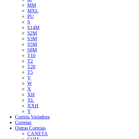
MM
MXL
PU
S
S14M
S2M
S3M
S5M
S8M
T10
T2
T20
T5
V
W
X
XH
XL
XXH
Y
Correia Variadora
Correias
Outras Correias
CANETA