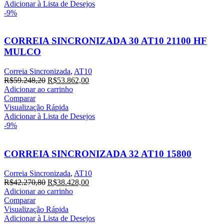
R$25.038,20.
R$22.762,00.
Adicionar à Lista de Desejos
-9%
CORREIA SINCRONIZADA 30 AT10 21100 HF
MULCO
Correia Sincronizada
,
AT10
O
O
R$
59.248,20
R$
53.862,00
preço
preço
Adicionar ao carrinho
original
atual
Comparar
era:
é:
Visualização Rápida
R$59.248,20.
R$53.862,00.
Adicionar à Lista de Desejos
-9%
CORREIA SINCRONIZADA 32 AT10 15800
Correia Sincronizada
,
AT10
O
O
R$
42.270,80
R$
38.428,00
preço
preço
Adicionar ao carrinho
original
atual
Comparar
era:
é:
Visualização Rápida
R$42.270,80.
R$38.428,00.
Adicionar à Lista de Desejos