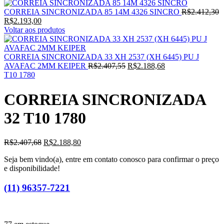
CORREIA SINCRONIZADA 85 14M 4326 SINCRO
R$
2.412,30
O
O
R$
2.193,00
preço
preço
Voltar aos produtos
original
atual
era:
é:
R$2.412,30.
R$2.193,00.
CORREIA SINCRONIZADA 33 XH 2537 (XH 6445) PU J
O
O
AVAFAC 2MM KEIPER
R$
2.407,55
R$
2.188,68
preço
preço
T10 1780
original
atual
era:
é:
CORREIA SINCRONIZADA
R$2.407,55.
R$2.188,68.
32 T10 1780
O
O
R$
2.407,68
R$
2.188,80
preço
preço
Seja bem vindo(a), entre em contato conosco para confirmar o preço
original
atual
e disponibilidade!
era:
é:
R$2.407,68.
R$2.188,80.
(11) 96357-7221