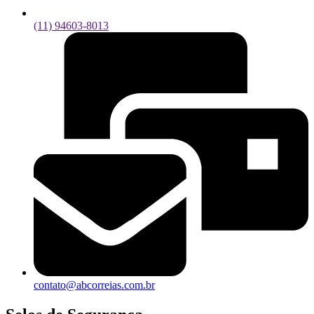
(11) 94603-8013
contato@abcorreias.com.br