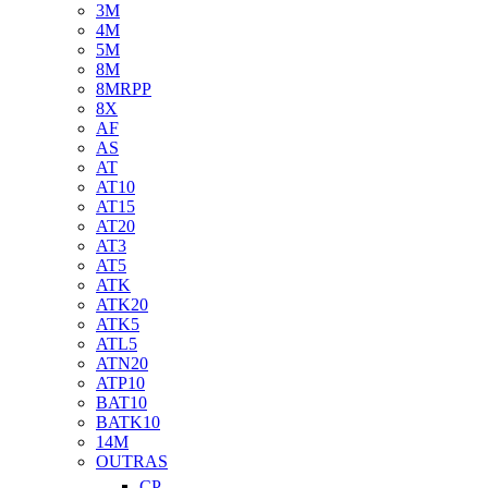
3M
4M
5M
8M
8MRPP
8X
AF
AS
AT
AT10
AT15
AT20
AT3
AT5
ATK
ATK20
ATK5
ATL5
ATN20
ATP10
BAT10
BATK10
14M
OUTRAS
CP