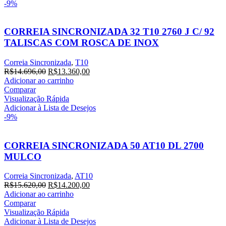
-9%
CORREIA SINCRONIZADA 32 T10 2760 J C/ 92
TALISCAS COM ROSCA DE INOX
Correia Sincronizada
,
T10
O
O
R$
14.696,00
R$
13.360,00
preço
preço
Adicionar ao carrinho
original
atual
Comparar
era:
é:
Visualização Rápida
R$14.696,00.
R$13.360,00.
Adicionar à Lista de Desejos
-9%
CORREIA SINCRONIZADA 50 AT10 DL 2700
MULCO
Correia Sincronizada
,
AT10
O
O
R$
15.620,00
R$
14.200,00
preço
preço
Adicionar ao carrinho
original
atual
Comparar
era:
é:
Visualização Rápida
R$15.620,00.
R$14.200,00.
Adicionar à Lista de Desejos