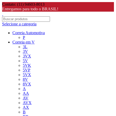
Contato: (11) 94603-8013
Entregamos para todo o BRASIL!
Selecione a categoria
Correia Automotiva
P
Correia em V
3L
3V
3VX
5V
5VK
5VP
5VX
8V
8VX
A
AA
AV
AVX
AX
B