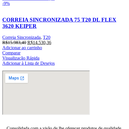
-9%
CORREIA SINCRONIZADA 75 T20 DL FLEX
3620 KEIPER
Correia Sincronizada
,
T20
O
O
R$
15.983,40
R$
14.530,36
preço
preço
Adicionar ao carrinho
original
atual
Comparar
era:
é:
Visualização Rápida
R$15.983,40.
R$14.530,36.
Adicionar à Lista de Desejos
Consolidada com a visão de lhe oferecer produtos de qualidade,