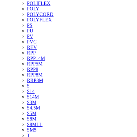
POLIFLEX
POLY
POLYCORD
POLYFLEX
PS
PU
PV
PVC
REV
RPP
RPP14M
RPP5M
RPP8
RPP8M
RRP8M
S
S14
S14M
S3M
S4,5M
S5M
S8M
S8MLL
SM5
T