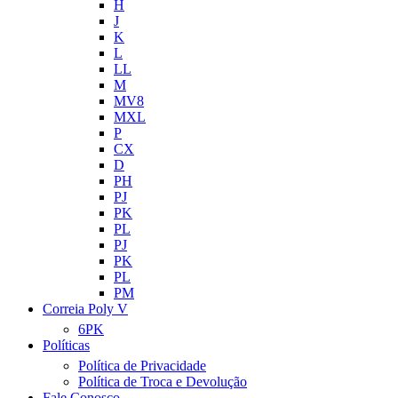
H
J
K
L
LL
M
MV8
MXL
P
CX
D
PH
PJ
PK
PL
PJ
PK
PL
PM
Correia Poly V
6PK
Políticas
Política de Privacidade
Política de Troca e Devolução
Fale Conosco