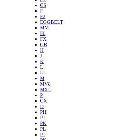
CS
F
F2
EGGBELT
MM
F6
FX
GB
H
J
K
L
LL
M
MV8
MXL
P
CX
D
PH
PJ
PK
PL
PJ