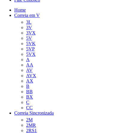
Home
Correia em V
3L
3V
3VX
5V
5VK
5VP
5VX
A
AA
AV
AVX
AX
B
BB
BX
C
CC
Correia Sincronizada
2M
2MR
2RS1