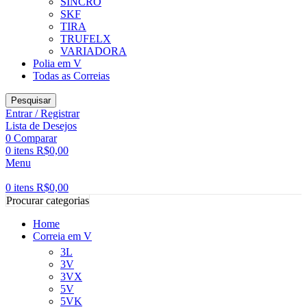
SINCRO
SKF
TIRA
TRUFELX
VARIADORA
Polia em V
Todas as Correias
Pesquisar
Entrar / Registrar
Lista de Desejos
0
Comparar
0
itens
R$
0,00
Menu
0
itens
R$
0,00
Procurar categorias
Home
Correia em V
3L
3V
3VX
5V
5VK