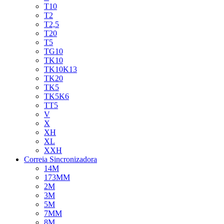
T10
T2
T2,5
T20
T5
TG10
TK10
TK10K13
TK20
TK5
TK5K6
TT5
V
X
XH
XL
XXH
Correia Sincronizadora
14M
173MM
2M
3M
5M
7MM
8M