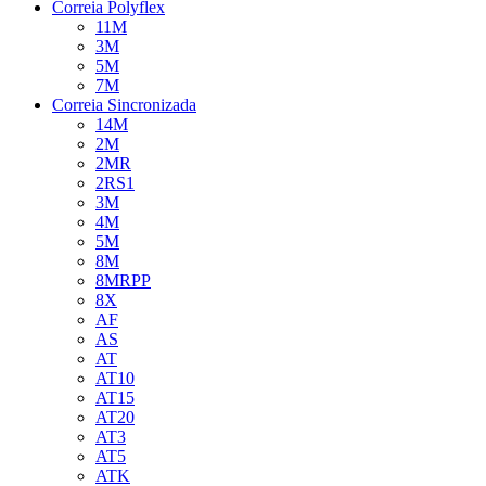
Correia Polyflex
11M
3M
5M
7M
Correia Sincronizada
14M
2M
2MR
2RS1
3M
4M
5M
8M
8MRPP
8X
AF
AS
AT
AT10
AT15
AT20
AT3
AT5
ATK