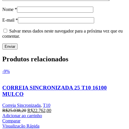
Nome
*
E-mail
*
Salvar meus dados neste navegador para a próxima vez que eu
comentar.
Produtos relacionados
-9%
CORREIA SINCRONIZADA 25 T10 16100
MULCO
Correia Sincronizada
,
T10
O
O
R$
25.038,20
R$
22.762,00
preço
preço
Adicionar ao carrinho
original
atual
Comparar
era:
é:
Visualização Rápida