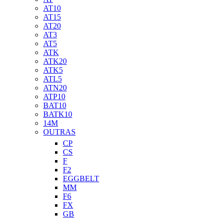
AT10
AT15
AT20
AT3
AT5
ATK
ATK20
ATK5
ATL5
ATN20
ATP10
BAT10
BATK10
14M
OUTRAS
CP
CS
F
F2
EGGBELT
MM
F6
FX
GB