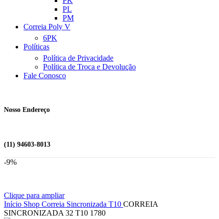
PK
PL
PM
Correia Poly V
6PK
Políticas
Política de Privacidade
Política de Troca e Devolução
Fale Conosco
Nosso Endereço
(11) 94603-8013
-9%
Clique para ampliar
Início
Shop
Correia Sincronizada
T10
CORREIA
SINCRONIZADA 32 T10 1780