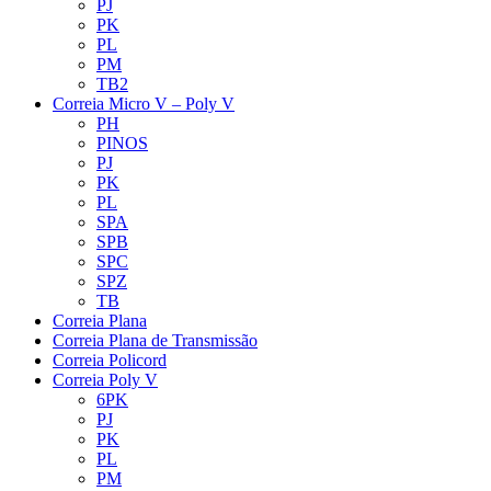
PJ
PK
PL
PM
TB2
Correia Micro V – Poly V
PH
PINOS
PJ
PK
PL
SPA
SPB
SPC
SPZ
TB
Correia Plana
Correia Plana de Transmissão
Correia Policord
Correia Poly V
6PK
PJ
PK
PL
PM