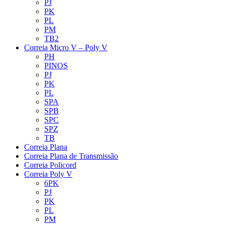
PJ
PK
PL
PM
TB2
Correia Micro V – Poly V
PH
PINOS
PJ
PK
PL
SPA
SPB
SPC
SPZ
TB
Correia Plana
Correia Plana de Transmissão
Correia Policord
Correia Poly V
6PK
PJ
PK
PL
PM