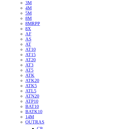
3M
4M
5M
8M
8MRPP
8X
AF
AS
AT
AT10
AT15
AT20
AT3
AT5
ATK
ATK20
ATK5
ATL5
ATN20
ATP10
BAT10
BATK10
14M
OUTRAS
CP