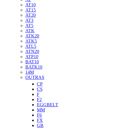
AT10
AT15
AT20
AT3
AT5
ATK
ATK20
ATK5
ATL5
ATN20
ATP10
BAT10
BATK10
14M
OUTRAS
CP
CS
F
F2
EGGBELT
MM
F6
FX
GB