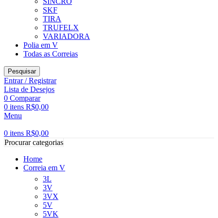
SINCRO
SKF
TIRA
TRUFELX
VARIADORA
Polia em V
Todas as Correias
Pesquisar
Entrar / Registrar
Lista de Desejos
0
Comparar
0
itens
R$
0,00
Menu
0
itens
R$
0,00
Procurar categorias
Home
Correia em V
3L
3V
3VX
5V
5VK