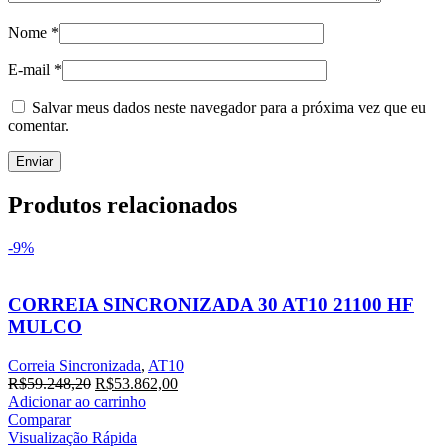
Nome
*
E-mail
*
Salvar meus dados neste navegador para a próxima vez que eu
comentar.
Produtos relacionados
-9%
CORREIA SINCRONIZADA 30 AT10 21100 HF
MULCO
Correia Sincronizada
,
AT10
O
O
R$
59.248,20
R$
53.862,00
preço
preço
Adicionar ao carrinho
original
atual
Comparar
era:
é:
Visualização Rápida