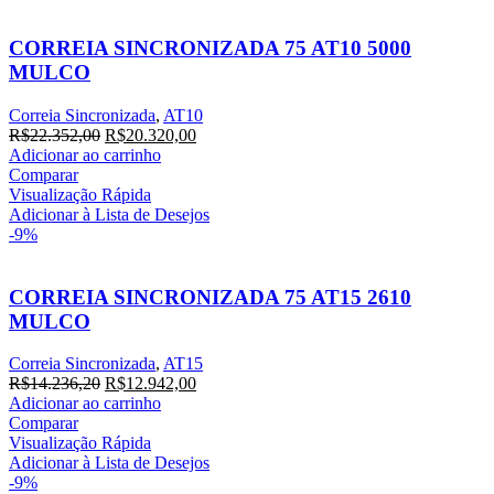
CORREIA SINCRONIZADA 75 AT10 5000
MULCO
Correia Sincronizada
,
AT10
O
O
R$
22.352,00
R$
20.320,00
preço
preço
Adicionar ao carrinho
original
atual
Comparar
era:
é:
Visualização Rápida
R$22.352,00.
R$20.320,00.
Adicionar à Lista de Desejos
-9%
CORREIA SINCRONIZADA 75 AT15 2610
MULCO
Correia Sincronizada
,
AT15
O
O
R$
14.236,20
R$
12.942,00
preço
preço
Adicionar ao carrinho
original
atual
Comparar
era:
é:
Visualização Rápida
R$14.236,20.
R$12.942,00.
Adicionar à Lista de Desejos
-9%