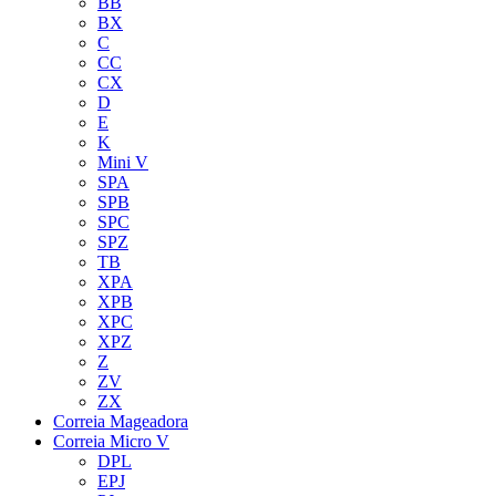
BB
BX
C
CC
CX
D
E
K
Mini V
SPA
SPB
SPC
SPZ
TB
XPA
XPB
XPC
XPZ
Z
ZV
ZX
Correia Mageadora
Correia Micro V
DPL
EPJ