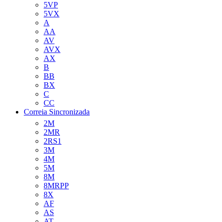
5VP
5VX
A
AA
AV
AVX
AX
B
BB
BX
C
CC
Correia Sincronizada
2M
2MR
2RS1
3M
4M
5M
8M
8MRPP
8X
AF
AS
AT