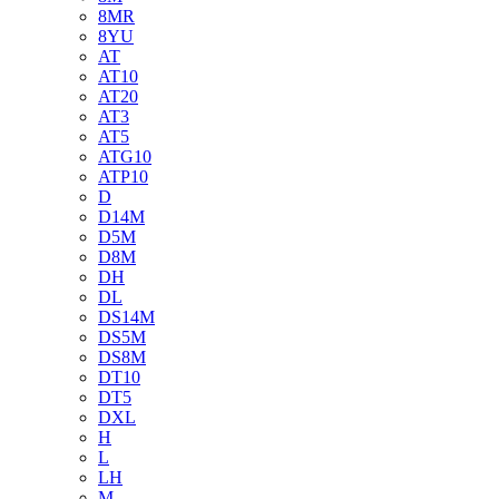
8MR
8YU
AT
AT10
AT20
AT3
AT5
ATG10
ATP10
D
D14M
D5M
D8M
DH
DL
DS14M
DS5M
DS8M
DT10
DT5
DXL
H
L
LH
M