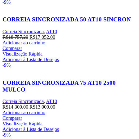
-9%
CORREIA SINCRONIZADA 50 AT10 SINCRON
Correia Sincronizada
,
AT10
O
O
R$
18.757,20
R$
17.052,00
preço
preço
Adicionar ao carrinho
original
atual
Comparar
era:
é:
Visualização Rápida
R$18.757,20.
R$17.052,00.
Adicionar à Lista de Desejos
-9%
CORREIA SINCRONIZADA 75 AT10 2500
MULCO
Correia Sincronizada
,
AT10
O
O
R$
14.300,00
R$
13.000,00
preço
preço
Adicionar ao carrinho
original
atual
Comparar
era:
é:
Visualização Rápida
R$14.300,00.
R$13.000,00.
Adicionar à Lista de Desejos
-9%