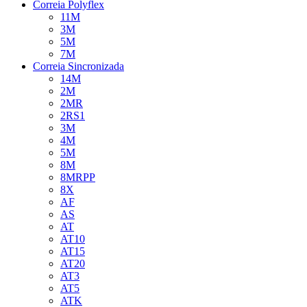
Correia Polyflex
11M
3M
5M
7M
Correia Sincronizada
14M
2M
2MR
2RS1
3M
4M
5M
8M
8MRPP
8X
AF
AS
AT
AT10
AT15
AT20
AT3
AT5
ATK