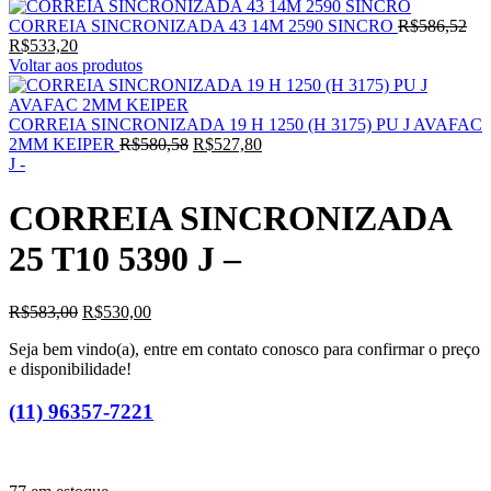
O
CORREIA SINCRONIZADA 43 14M 2590 SINCRO
R$
586,52
O
pre
R$
533,20
preço
ori
Voltar aos produtos
atual
era:
é:
R$5
R$533,20.
CORREIA SINCRONIZADA 19 H 1250 (H 3175) PU J AVAFAC
O
O
2MM KEIPER
R$
580,58
R$
527,80
preço
preço
J -
original
atual
era:
é:
CORREIA SINCRONIZADA
R$580,58.
R$527,80.
25 T10 5390 J –
O
O
R$
583,00
R$
530,00
preço
preço
Seja bem vindo(a), entre em contato conosco para confirmar o preço
original
atual
e disponibilidade!
era:
é:
R$583,00.
R$530,00.
(11) 96357-7221