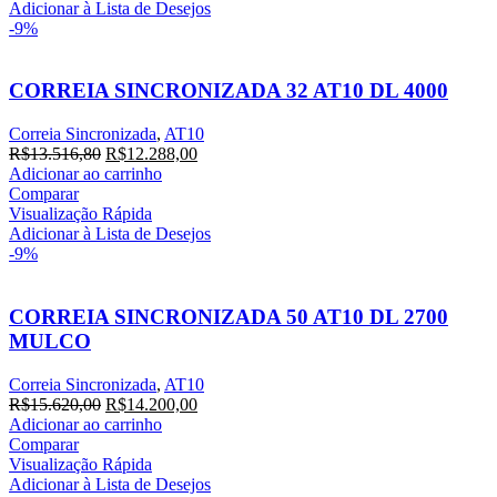
R$59.248,20.
R$53.862,00.
Adicionar à Lista de Desejos
-9%
CORREIA SINCRONIZADA 32 AT10 DL 4000
Correia Sincronizada
,
AT10
O
O
R$
13.516,80
R$
12.288,00
preço
preço
Adicionar ao carrinho
original
atual
Comparar
era:
é:
Visualização Rápida
R$13.516,80.
R$12.288,00.
Adicionar à Lista de Desejos
-9%
CORREIA SINCRONIZADA 50 AT10 DL 2700
MULCO
Correia Sincronizada
,
AT10
O
O
R$
15.620,00
R$
14.200,00
preço
preço
Adicionar ao carrinho
original
atual
Comparar
era:
é:
Visualização Rápida
R$15.620,00.
R$14.200,00.
Adicionar à Lista de Desejos