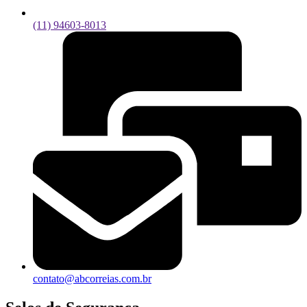
(11) 94603-8013
contato@abcorreias.com.br