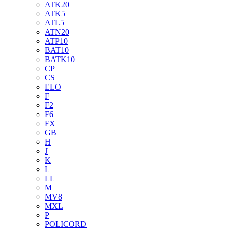
ATK20
ATK5
ATL5
ATN20
ATP10
BAT10
BATK10
CP
CS
ELO
F
F2
F6
FX
GB
H
J
K
L
LL
M
MV8
MXL
P
POLICORD