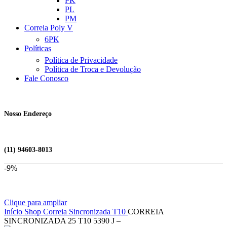
PK
PL
PM
Correia Poly V
6PK
Políticas
Política de Privacidade
Política de Troca e Devolução
Fale Conosco
Nosso Endereço
(11) 94603-8013
-9%
Clique para ampliar
Início
Shop
Correia Sincronizada
T10
CORREIA
SINCRONIZADA 25 T10 5390 J –