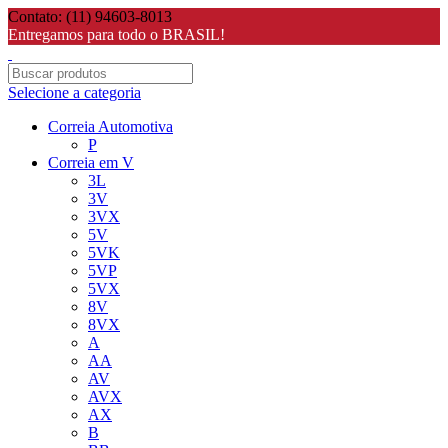
Contato: (11) 94603-8013
Entregamos para todo o BRASIL!
Selecione a categoria
Correia Automotiva
P
Correia em V
3L
3V
3VX
5V
5VK
5VP
5VX
8V
8VX
A
AA
AV
AVX
AX
B