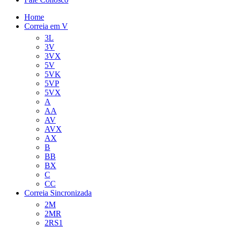
Home
Correia em V
3L
3V
3VX
5V
5VK
5VP
5VX
A
AA
AV
AVX
AX
B
BB
BX
C
CC
Correia Sincronizada
2M
2MR
2RS1