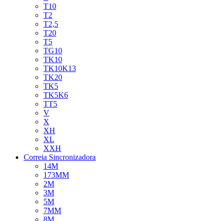
T10
T2
T2,5
T20
T5
TG10
TK10
TK10K13
TK20
TK5
TK5K6
TT5
V
X
XH
XL
XXH
Correia Sincronizadora
14M
173MM
2M
3M
5M
7MM
8M