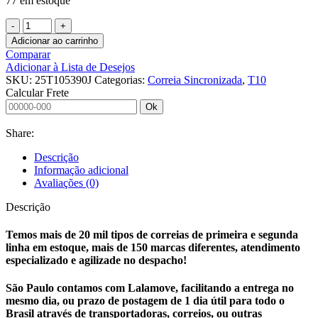
77 em estoque
CORREIA
SINCRONIZADA
Adicionar ao carrinho
25
Comparar
T10
Adicionar à Lista de Desejos
5390
SKU:
25T105390J
Categorias:
Correia Sincronizada
,
T10
J
Calcular Frete
-
Ok
quantidade
Share:
Descrição
Informação adicional
Avaliações (0)
Descrição
Temos mais de 20 mil tipos de correias de primeira e segunda
linha em estoque, mais de 150 marcas diferentes, atendimento
especializado e agilizade no despacho!
São Paulo contamos com Lalamove, facilitando a entrega no
mesmo dia, ou prazo de postagem de 1 dia útil para todo o
Brasil através de transportadoras, correios, ou outras