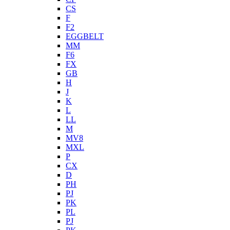
CS
F
F2
EGGBELT
MM
F6
FX
GB
H
J
K
L
LL
M
MV8
MXL
P
CX
D
PH
PJ
PK
PL
PJ