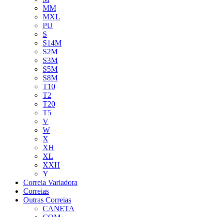
MM
MXL
PU
S
S14M
S2M
S3M
S5M
S8M
T10
T2
T20
T5
V
W
X
XH
XL
XXH
Y
Correia Variadora
Correias
Outras Correias
CANETA