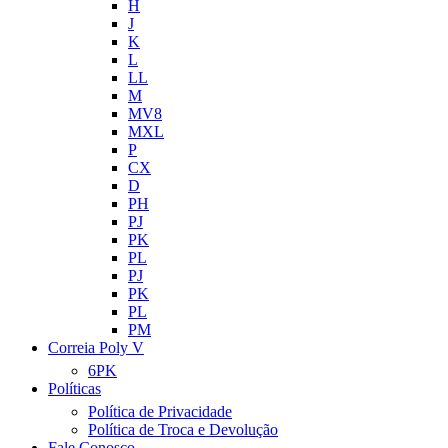
H
J
K
L
LL
M
MV8
MXL
P
CX
D
PH
PJ
PK
PL
PJ
PK
PL
PM
Correia Poly V
6PK
Políticas
Política de Privacidade
Política de Troca e Devolução
Fale Conosco