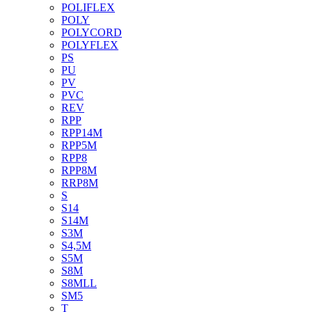
POLIFLEX
POLY
POLYCORD
POLYFLEX
PS
PU
PV
PVC
REV
RPP
RPP14M
RPP5M
RPP8
RPP8M
RRP8M
S
S14
S14M
S3M
S4,5M
S5M
S8M
S8MLL
SM5
T