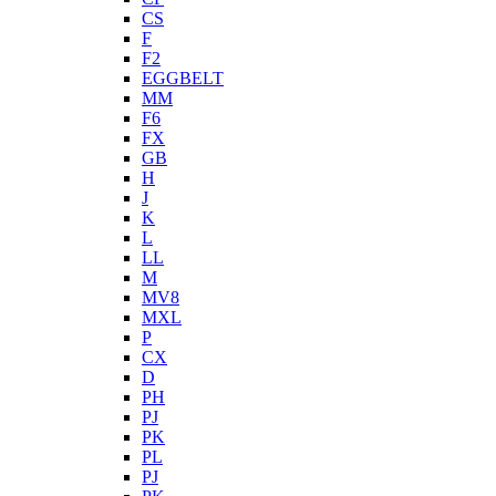
CS
F
F2
EGGBELT
MM
F6
FX
GB
H
J
K
L
LL
M
MV8
MXL
P
CX
D
PH
PJ
PK
PL
PJ