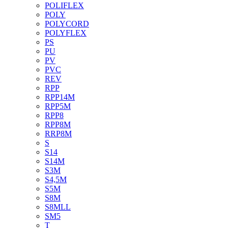
POLIFLEX
POLY
POLYCORD
POLYFLEX
PS
PU
PV
PVC
REV
RPP
RPP14M
RPP5M
RPP8
RPP8M
RRP8M
S
S14
S14M
S3M
S4,5M
S5M
S8M
S8MLL
SM5
T