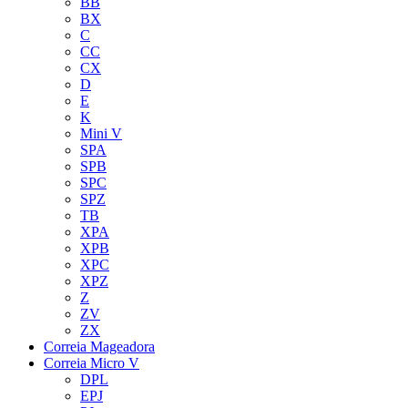
BB
BX
C
CC
CX
D
E
K
Mini V
SPA
SPB
SPC
SPZ
TB
XPA
XPB
XPC
XPZ
Z
ZV
ZX
Correia Mageadora
Correia Micro V
DPL
EPJ