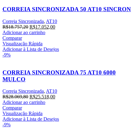
CORREIA SINCRONIZADA 50 AT10 SINCRON
Correia Sincronizada
,
AT10
O
O
R$
18.757,20
R$
17.052,00
preço
preço
Adicionar ao carrinho
original
atual
Comparar
era:
é:
Visualização Rápida
R$18.757,20.
R$17.052,00.
Adicionar à Lista de Desejos
-9%
CORREIA SINCRONIZADA 75 AT10 6000
MULCO
Correia Sincronizada
,
AT10
O
O
R$
28.069,80
R$
25.518,00
preço
preço
Adicionar ao carrinho
original
atual
Comparar
era:
é:
Visualização Rápida
R$28.069,80.
R$25.518,00.
Adicionar à Lista de Desejos
-9%