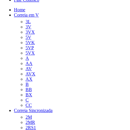
Home
Correia em V
3L
3V
3VX
5V
5VK
5VP
5VX
A
AA
AV
AVX
AX
B
BB
BX
C
CC
Correia Sincronizada
2M
2MR
2RS1