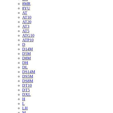
8MR
8YU
AT
AT10
AT20
AT3
AT5
ATG10
ATP10
D
D14M
D5M
D8M
DH
DL
DS14M
DS5M
DS8M
DT10
DT5
DXL
H
L
LH
M