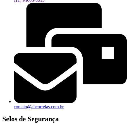
(11) 94603-8013
contato@abcorreias.com.br
Selos de Segurança