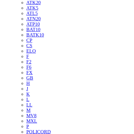
ATK20
ATK5
ATL5
ATN20
ATP10
BAT10
BATK10
CP
CS
ELO
F
F2
F6
FX
GB
H
J
K
L
LL
M
MV8
MXL
P
POLICORD