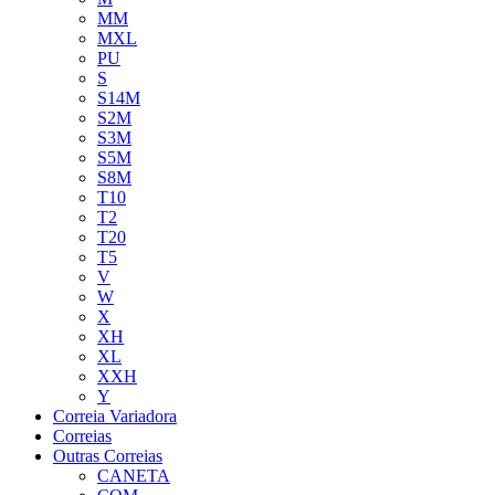
MM
MXL
PU
S
S14M
S2M
S3M
S5M
S8M
T10
T2
T20
T5
V
W
X
XH
XL
XXH
Y
Correia Variadora
Correias
Outras Correias
CANETA