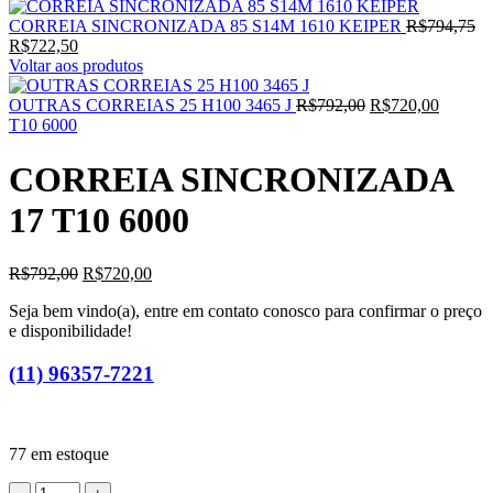
O
CORREIA SINCRONIZADA 85 S14M 1610 KEIPER
R$
794,75
O
pr
R$
722,50
preço
or
Voltar aos produtos
atual
er
é:
O
O
R$
OUTRAS CORREIAS 25 H100 3465 J
R$
792,00
R$
720,00
R$722,50.
preço
preço
T10 6000
original
atual
era:
é:
CORREIA SINCRONIZADA
R$792,00.
R$720,
17 T10 6000
O
O
R$
792,00
R$
720,00
preço
preço
Seja bem vindo(a), entre em contato conosco para confirmar o preço
original
atual
e disponibilidade!
era:
é:
R$792,00.
R$720,00.
(11) 96357-7221
77 em estoque
CORREIA