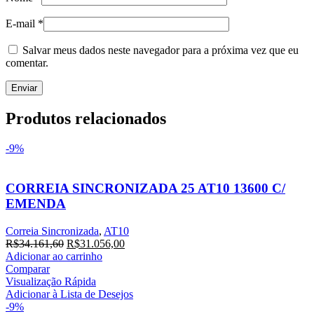
E-mail
*
Salvar meus dados neste navegador para a próxima vez que eu
comentar.
Produtos relacionados
-9%
CORREIA SINCRONIZADA 25 AT10 13600 C/
EMENDA
Correia Sincronizada
,
AT10
O
O
R$
34.161,60
R$
31.056,00
preço
preço
Adicionar ao carrinho
original
atual
Comparar
era:
é:
Visualização Rápida
R$34.161,60.
R$31.056,00.
Adicionar à Lista de Desejos
-9%