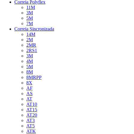
Correia Polyflex
11M
3M
5M
7M
Correia Sincronizada
14M
2M
2MR
2RS1
3M
4M
5M
8M
8MRPP
8X
AF
AS
AT
AT10
AT15
AT20
AT3
AT5
ATK