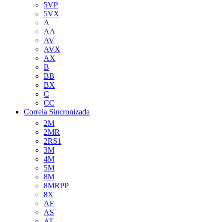
5VP
5VX
A
AA
AV
AVX
AX
B
BB
BX
C
CC
Correia Sincronizada
2M
2MR
2RS1
3M
4M
5M
8M
8MRPP
8X
AF
AS
AT