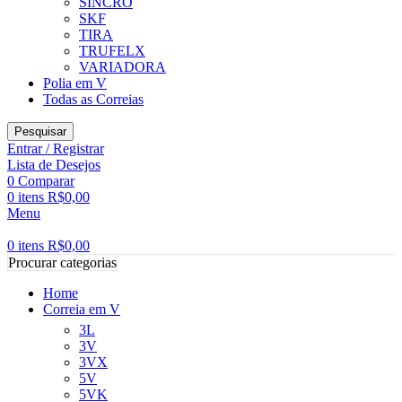
SINCRO
SKF
TIRA
TRUFELX
VARIADORA
Polia em V
Todas as Correias
Pesquisar
Entrar / Registrar
Lista de Desejos
0
Comparar
0
itens
R$
0,00
Menu
0
itens
R$
0,00
Procurar categorias
Home
Correia em V
3L
3V
3VX
5V
5VK