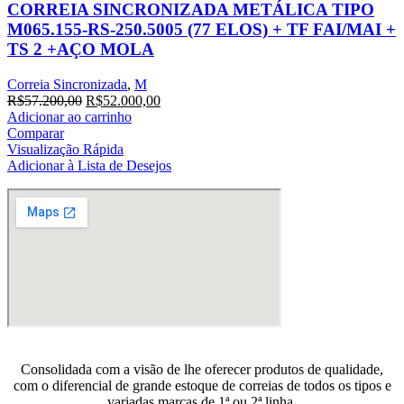
CORREIA SINCRONIZADA METÁLICA TIPO
M065.155-RS-250.5005 (77 ELOS) + TF FAI/MAI +
TS 2 +AÇO MOLA
Correia Sincronizada
,
M
O
O
R$
57.200,00
R$
52.000,00
preço
preço
Adicionar ao carrinho
original
atual
Comparar
era:
é:
Visualização Rápida
R$57.200,00.
R$52.000,00.
Adicionar à Lista de Desejos
Consolidada com a visão de lhe oferecer produtos de qualidade,
com o diferencial de grande estoque de correias de todos os tipos e
variadas marcas de 1ª ou 2ª linha.