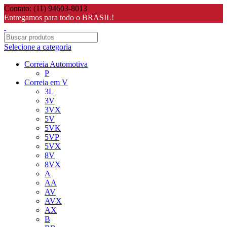
Contato: (11) 94603-8013
Entregamos para todo o BRASIL!
Selecione a categoria
Correia Automotiva
P
Correia em V
3L
3V
3VX
5V
5VK
5VP
5VX
8V
8VX
A
AA
AV
AVX
AX
B