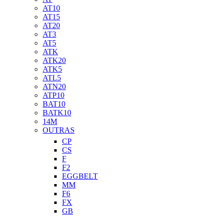
AT10
AT15
AT20
AT3
AT5
ATK
ATK20
ATK5
ATL5
ATN20
ATP10
BAT10
BATK10
14M
OUTRAS
CP
CS
F
F2
EGGBELT
MM
F6
FX
GB