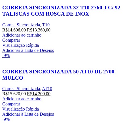
CORREIA SINCRONIZADA 32 T10 2760 J C/ 92
TALISCAS COM ROSCA DE INOX
Correia Sincronizada
,
T10
O
O
R$
14.696,00
R$
13.360,00
preço
preço
Adicionar ao carrinho
original
atual
Comparar
era:
é:
Visualização Rápida
R$14.696,00.
R$13.360,00.
Adicionar à Lista de Desejos
-9%
CORREIA SINCRONIZADA 50 AT10 DL 2700
MULCO
Correia Sincronizada
,
AT10
O
O
R$
15.620,00
R$
14.200,00
preço
preço
Adicionar ao carrinho
original
atual
Comparar
era:
é:
Visualização Rápida
R$15.620,00.
R$14.200,00.
Adicionar à Lista de Desejos
-9%