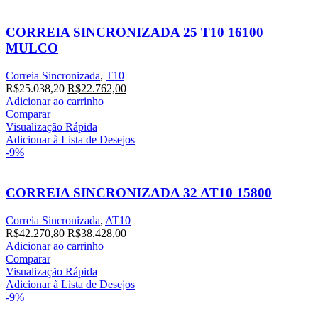
CORREIA SINCRONIZADA 25 T10 16100
MULCO
Correia Sincronizada
,
T10
O
O
R$
25.038,20
R$
22.762,00
preço
preço
Adicionar ao carrinho
original
atual
Comparar
era:
é:
Visualização Rápida
R$25.038,20.
R$22.762,00.
Adicionar à Lista de Desejos
-9%
CORREIA SINCRONIZADA 32 AT10 15800
Correia Sincronizada
,
AT10
O
O
R$
42.270,80
R$
38.428,00
preço
preço
Adicionar ao carrinho
original
atual
Comparar
era:
é:
Visualização Rápida
R$42.270,80.
R$38.428,00.
Adicionar à Lista de Desejos
-9%