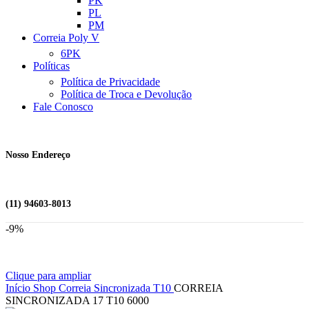
PK
PL
PM
Correia Poly V
6PK
Políticas
Política de Privacidade
Política de Troca e Devolução
Fale Conosco
Nosso Endereço
(11) 94603-8013
-9%
Clique para ampliar
Início
Shop
Correia Sincronizada
T10
CORREIA
SINCRONIZADA 17 T10 6000