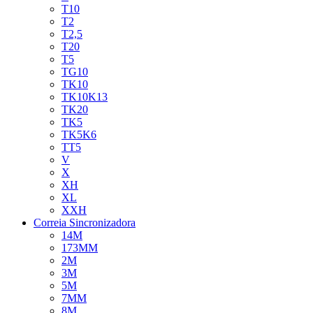
T10
T2
T2,5
T20
T5
TG10
TK10
TK10K13
TK20
TK5
TK5K6
TT5
V
X
XH
XL
XXH
Correia Sincronizadora
14M
173MM
2M
3M
5M
7MM
8M