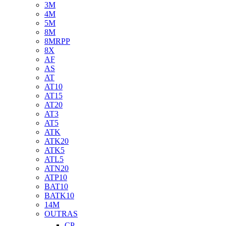
3M
4M
5M
8M
8MRPP
8X
AF
AS
AT
AT10
AT15
AT20
AT3
AT5
ATK
ATK20
ATK5
ATL5
ATN20
ATP10
BAT10
BATK10
14M
OUTRAS
CP