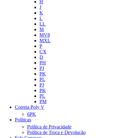
H
J
K
L
LL
M
MV8
MXL
P
CX
D
PH
PJ
PK
PL
PJ
PK
PL
PM
Correia Poly V
6PK
Políticas
Política de Privacidade
Política de Troca e Devolução
Fale Conosco