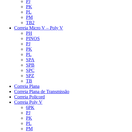
PJ
PK
PL
PM
TB2
Correia Micro V – Poly V
PH
PINOS
PJ
PK
PL
SPA
SPB
SPC
SPZ
TB
Correia Plana
Correia Plana de Transmissão
Correia Policord
Correia Poly V
6PK
PJ
PK
PL
PM